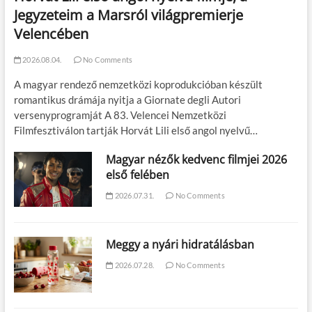
Jegyzeteim a Marsról világpremierje
Velencében
2026.08.04.
No Comments
A magyar rendező nemzetközi koprodukcióban készült
romantikus drámája nyitja a Giornate degli Autori
versenyprogramját A 83. Velencei Nemzetközi
Filmfesztiválon tartják Horvát Lili első angol nyelvű…
Magyar nézők kedvenc filmjei 2026
első felében
2026.07.31.
No Comments
Meggy a nyári hidratálásban
2026.07.28.
No Comments