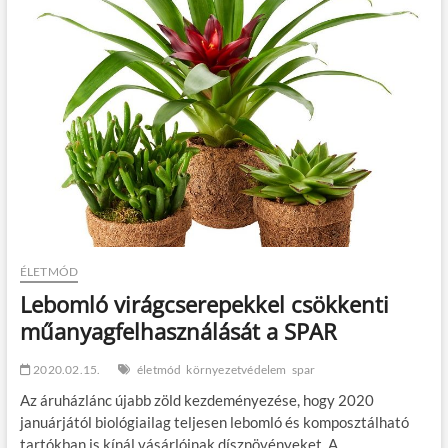
t
o
n
ÉLETMÓD
Lebomló virágcserepekkel csökkenti
műanyagfelhasználását a SPAR
2020.02.15.
életmód
környezetvédelem
spar
Az áruházlánc újabb zöld kezdeményezése, hogy 2020
januárjától biológiailag teljesen lebomló és komposztálható
tartókban is kínál vásárlóinak dísznövényeket. A