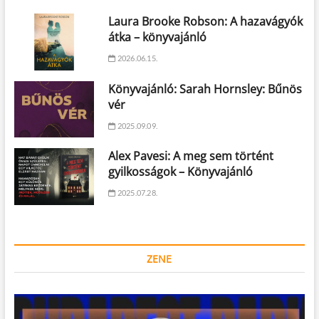
Laura Brooke Robson: A hazavágyók
átka – könyvajánló
2026.06.15.
Könyvajánló: Sarah Hornsley: Bűnös
vér
2025.09.09.
Alex Pavesi: A meg sem történt
gyilkosságok – Könyvajánló
2025.07.28.
ZENE