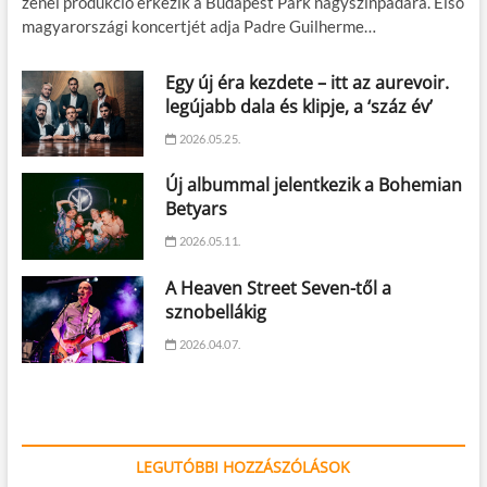
zenei produkció érkezik a Budapest Park nagyszínpadára. Első
magyarországi koncertjét adja Padre Guilherme…
Egy új éra kezdete – itt az aurevoir.
legújabb dala és klipje, a ‘száz év’
2026.05.25.
Új albummal jelentkezik a Bohemian
Betyars
2026.05.11.
A Heaven Street Seven-től a
sznobellákig
2026.04.07.
LEGUTÓBBI HOZZÁSZÓLÁSOK