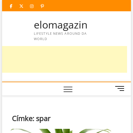
Skip
facebook
twitter
instagram
googleplus
pinterest
to
content
elomagazin
LIFESTYLE NEWS AROUND DA
WORLD
M
e
n
u
B
Címke:
spar
u
t