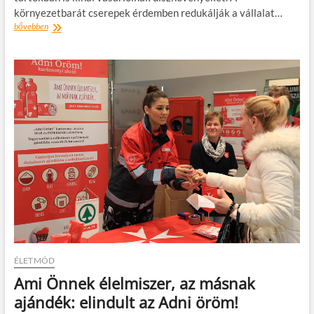
környezetbarát cserepek érdemben redukálják a vállalat…
Lebomló
bővebben
virágcserepekkel
csökkenti
műanyagfelhasználását
a
SPAR
ÉLETMÓD
Ami Önnek élelmiszer, az másnak
ajándék: elindult az Adni öröm!