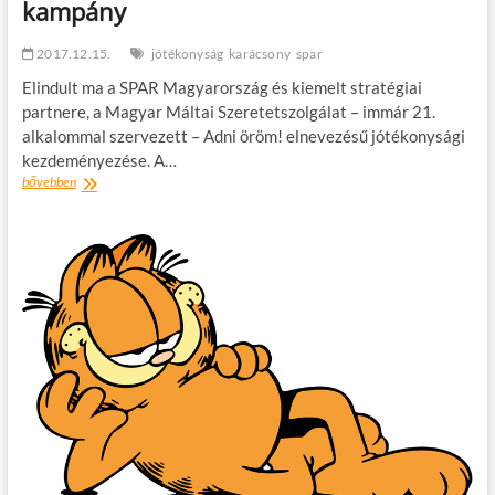
kampány
2017.12.15.
jótékonyság
karácsony
spar
Elindult ma a SPAR Magyarország és kiemelt stratégiai
partnere, a Magyar Máltai Szeretetszolgálat – immár 21.
alkalommal szervezett – Adni öröm! elnevezésű jótékonysági
kezdeményezése. A…
Ami
bővebben
Önnek
élelmiszer,
az
másnak
ajándék:
elindult
az
Adni
öröm!
kampány