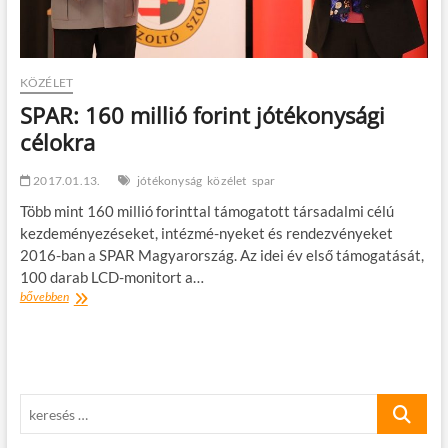
KÖZÉLET
SPAR: 160 millió forint jótékonysági
célokra
2017.01.13.
jótékonyság
közélet
spar
Több mint 160 millió forinttal támogatott társadalmi célú
kezdeményezéseket, intézmé-nyeket és rendezvényeket
2016-ban a SPAR Magyarország. Az idei év első támogatását,
100 darab LCD-monitort a…
SPAR:
bővebben
160
millió
forint
jótékonysági
célokra
keresés
…