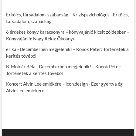
Erkölcs, társadalom, szabadság – Krízispszichológus
-
Erkölcs,
társadalom, szabadság
6 érdekes könyv karácsonyra – könyvajánló kicsit zöldebben
-
Könyvajánló: Nagy Réka: Ökoanyu
erika
-
Decemberben megjelenik! – Konok Péter: Történetek a
kerítés tövéből
B. Molnár Béla
-
Decemberben megjelenik! – Konok Péter:
Történetek a kerítés tövéből
Koncert Alvin Lee emlékére – icon.design
-
Ezer gyertya ég
Alvin Lee emlékére