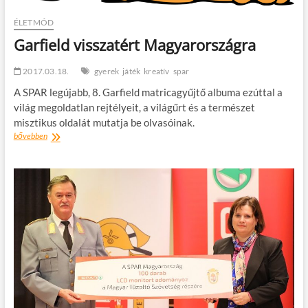
ÉLETMÓD
Garfield visszatért Magyarországra
2017.03.18.
gyerek
játék
kreatív
spar
A SPAR legújabb, 8. Garfield matricagyűjtő albuma ezúttal a
világ megoldatlan rejtélyeit, a világűrt és a természet
misztikus oldalát mutatja be olvasóinak.
Garfield
bővebben
visszatért
Magyarországra