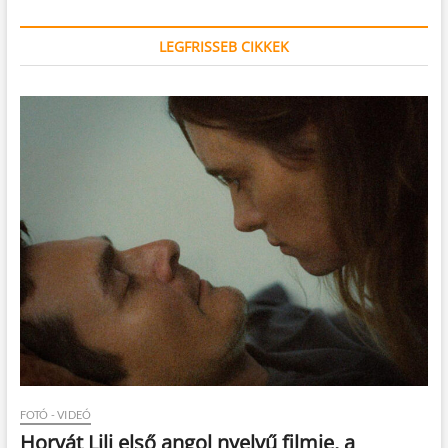
LEGFRISSEB CIKKEK
FOTÓ - VIDEÓ
Horvát Lili első angol nyelvű filmje, a