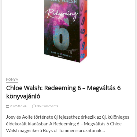
KÖNYV
Chloe Walsh: Redeeming 6 – Megváltás 6
könyvajánló
2026.07.24.
No Comments
Joey és Aoife története új fejezethez érkezik az új, különleges
éldekorált kiadásban A Redeeming 6 – Megváltás 6 Chloe
Walsh nagysikerű Boys of Tommen sorozatának…