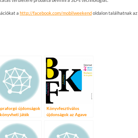
tatás területére próbálta bevinni a 3D-s technológiát.
mációkat a
http://facebook.com/
mobilweekend
oldalon találhatnak az
praforgó újdonságok
Könyvfesztiválos
 könyvheti játék
újdonságok az Agave
erekeknek!
Kiadótól