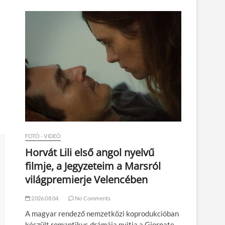
n
FOTÓ - VIDEÓ
Horvát Lili első angol nyelvű
filmje, a Jegyzeteim a Marsról
világpremierje Velencében
2026.08.04.
No Comments
A magyar rendező nemzetközi koprodukcióban
készült romantikus drámája nyitja a Giornate