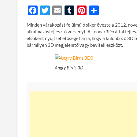
F
T
E
T
Pi
O
ac
w
m
u
nt
ss
Minden várakozást felülmúló siker övezte a 2012. n
e
itt
ail
m
er
za
alkalmazásfejlesztő versenyt. A Leonar3Do által fejles
b
er
bl
es
m
elsőként nyújt lehetőséget arra, hogy a különböző 3D 
bármilyen 3D megjelenítő vagy beviteli eszközt.
o
r
t
e
o
g
k
Angry Birds 3D