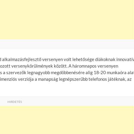
alkalmazásfejlesztő versenyen volt lehetősége diákoknak innovatí
lyozott versenykörülmények között. A háromnapos versenyen
, és a szervezők legnagyobb megdöbbenésére alig 18-20 munkaóra ala
dimenziós verziója a manapság legnépszerűbb telefonos játéknak, az
HIRDETÉS