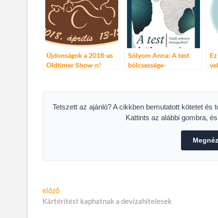
Újdonságok a 2018-as
Sólyom Anna: A test
Ez
Oldtimer Show-n!
bölcsessége-
ve
nyereményjáték és
egyéb újdonságok
Tetszett az ajánló? A cikkben bemutatott kötetet és 
Kattints az alábbi gombra, é
Megnéze
Bejegyzés
Előző
előző
cikk:
Kártérítést kaphatnak a devizahitelesek
navigáció