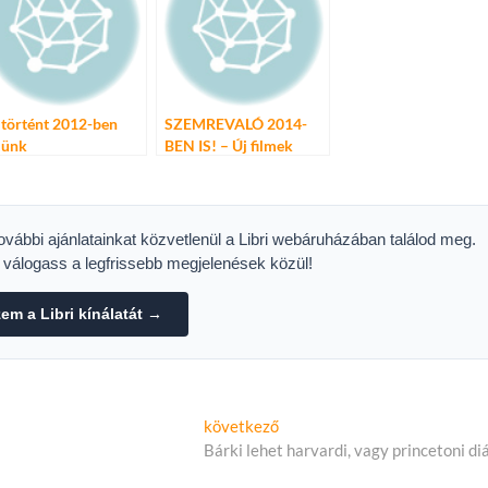
 történt 2012-ben
SZEMREVALÓ 2014-
lünk
BEN IS! – Új filmek
Ausztriából, Svájcból és
Németországból
további ajánlatainkat közvetlenül a Libri webáruházában találod meg.
s válogass a legfrissebb megjelenések közül!
m a Libri kínálatát →
Következő
következő
cikk:
Bárki lehet harvardi, vagy princetoni di