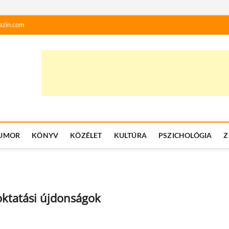
azin.com
UMOR
KÖNYV
KÖZÉLET
KULTÚRA
PSZICHOLÓGIA
Z
oktatási újdonságok