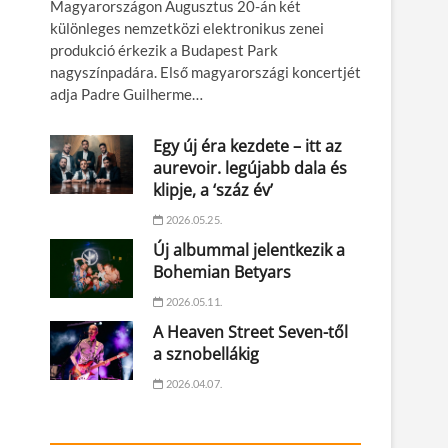
Magyarországon Augusztus 20-án két
különleges nemzetközi elektronikus zenei
produkció érkezik a Budapest Park
nagyszínpadára. Első magyarországi koncertjét
adja Padre Guilherme…
Egy új éra kezdete – itt az
aurevoir. legújabb dala és
klipje, a ‘száz év’
2026.05.25.
Új albummal jelentkezik a
Bohemian Betyars
2026.05.11.
A Heaven Street Seven-től
a sznobellákig
2026.04.07.