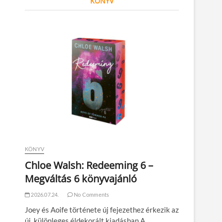
KÖNYV
KÖNYV
Chloe Walsh: Redeeming 6 –
Megváltás 6 könyvajánló
2026.07.24.
No Comments
Joey és Aoife története új fejezethez érkezik az
új, különleges éldekorált kiadásban A