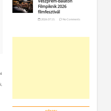
Veszprém-Balaton
Filmpiknik 2026
filmfesztivál
2026.07.15.
No Comments
ni
i,