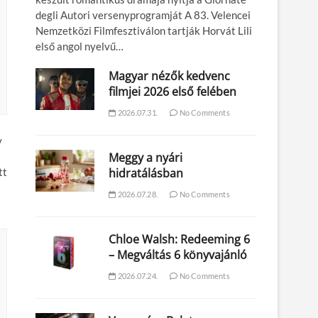
degli Autori versenyprogramját A 83. Velencei
Nemzetközi Filmfesztiválon tartják Horvát Lili
első angol nyelvű…
Magyar nézők kedvenc
filmjei 2026 első felében
2026.07.31.
No Comments
v
Meggy a nyári
tt
hidratálásban
2026.07.28.
No Comments
Chloe Walsh: Redeeming 6
– Megváltás 6 könyvajánló
2026.07.24.
No Comments