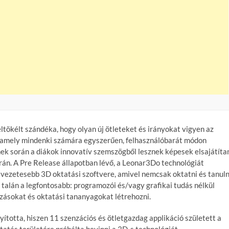
tökélt szándéka, hogy olyan új ötleteket és irányokat vigyen az
i, amely mindenki számára egyszerűen, felhasználóbarát módon
nek során a diákok innovatív szemszögből lesznek képesek elsajátíta
órán. A Pre Release állapotban lévő, a Leonar3Do technológiát
lvezetesebb 3D oktatási szoftvere, amivel nemcsak oktatni és tanuln
 talán a legfontosabb: programozói és/vagy grafikai tudás nélkül
ásokat és oktatási tananyagokat létrehozni.
otta, hiszen 11 szenzációs és ötletgazdag applikáció született a