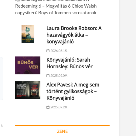
Redeeming 6 – Megváltás 6 Chloe Walsh
nagysikerű Boys of Tommen sorozatának…
Laura Brooke Robson: A
hazavágyók átka –
könyvajánló
2026.06.15.
Könyvajánló: Sarah
Hornsley: Bűnös vér
2025.09.09.
Alex Pavesi: A meg sem
történt gyilkosságok –
Könyvajánló
2025.07.28.
ák
ZENE