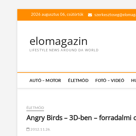
Skip
2026 augusztus 06, csütörtök
szerkesztoseg@elomag
to
content
elomagazin
LIFESTYLE NEWS AROUND DA WORLD
AUTÓ – MOTOR
ÉLETMÓD
FOTÓ – VIDEÓ
H
ÉLETMÓD
Angry Birds – 3D-ben – forradalmi 
2012.11.26.