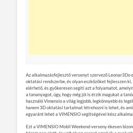
Az alkalmazásfejlesztő versenyt szervező Leonar3Do el
oktatási rendszerbe, és olyan eszközöket fejlesszen k
elérhető, és gyökeresen segíti azt a folyamatot, amely
a tananyagot, úgy, hogy még jól is érzik magukat a tan
használó Vimensio a világ legjobb, legkönnyebb és legé
hanem 3D oktatási tartalmat létrehozni is lehet, és ami
egyaránt lehet a VIMENSIO segítségével kész alkalmaz
Ezt a VIMENSIO Mobil Weekend verseny ékesen bizonyít