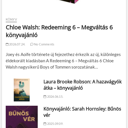
KÖNYV
Chloe Walsh: Redeeming 6 – Megváltás 6
könyvajánló
2026.07.24.
No Comments
Joey és Aoife története új fejezethez érkezik az új, különleges
éldekorált kiadásban A Redeeming 6 – Megváltás 6 Chloe
Walsh nagysikerű Boys of Tommen sorozatának…
Laura Brooke Robson: A hazavágyók
átka – könyvajánló
2026.06.15.
Könyvajánló: Sarah Hornsley: Bűnös
vér
2025.09.09.