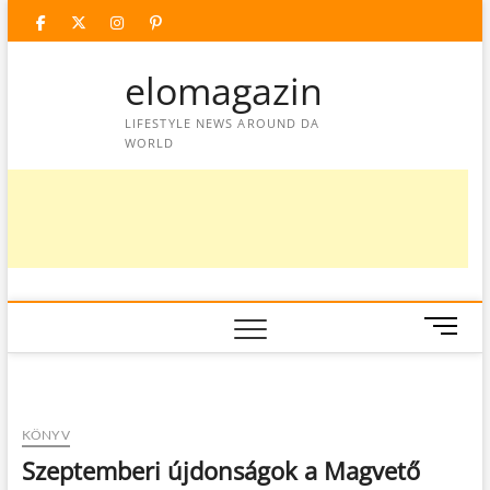
Skip
facebook
twitter
instagram
googleplus
pinterest
to
content
elomagazin
LIFESTYLE NEWS AROUND DA
WORLD
M
e
n
u
B
KÖNYV
u
Szeptemberi újdonságok a Magvető
t