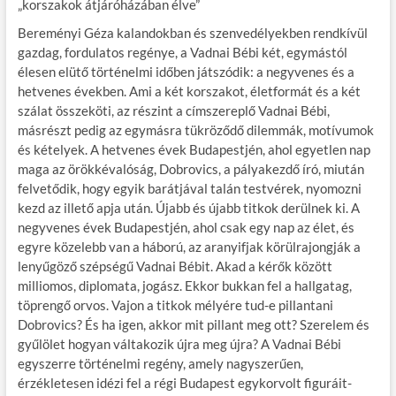
„korszakok átjáróházában élve”
Bereményi Géza kalandokban és szenvedélyekben rendkívül
gazdag, fordulatos regénye, a Vadnai Bébi két, egymástól
élesen elütő történelmi időben játszódik: a negyvenes és a
hetvenes években. Ami a két korszakot, életformát és a két
szálat összeköti, az részint a címszereplő Vadnai Bébi,
másrészt pedig az egymásra tükröződő dilemmák, motívumok
és kételyek. A hetvenes évek Budapestjén, ahol egyetlen nap
maga az örökkévalóság, Dobrovics, a pályakezdő író, miután
felvetődik, hogy egyik barátjával talán testvérek, nyomozni
kezd az illető apja után. Újabb és újabb titkok derülnek ki. A
negyvenes évek Budapestjén, ahol csak egy nap az élet, és
egyre közelebb van a háború, az aranyifjak körülrajongják a
lenyűgöző szépségű Vadnai Bébit. Akad a kérők között
milliomos, diplomata, jogász. Ekkor bukkan fel a hallgatag,
töprengő orvos. Vajon a titkok mélyére tud-e pillantani
Dobrovics? És ha igen, akkor mit pillant meg ott? Szerelem és
gyűlölet hogyan váltakozik újra meg újra? A Vadnai Bébi
egyszerre történelmi regény, amely nagyszerűen,
érzékletesen idézi fel a régi Budapest egykorvolt figuráit-