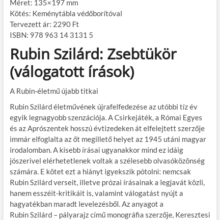
Méret: 135×197 mm
Kötés: Keménytábla védőborítóval
Tervezett ár: 2290 Ft
ISBN: 978 963 14 3131 5
Rubin Szilárd: Zsebtükör
(válogatott írások)
A Rubin-életmű újabb titkai
Rubin Szilárd életművének újrafelfedezése az utóbbi tíz év
egyik legnagyobb szenzációja. A Csirkejáték, a Római Egyes
és az Aprószentek hosszú évtizedeken át elfelejtett szerzője
immár elfoglalta az őt megillető helyet az 1945 utáni magyar
irodalomban. A kisebb írásai ugyanakkor mind ez idáig
jószerivel elérhetetlenek voltak a szélesebb olvasóközönség
számára. E kötet ezt a hiányt igyekszik pótolni: nemcsak
Rubin Szilárd verseit, illetve prózai írásainak a legjavát közli,
hanem esszéit-kritikáit is, valamint válogatást nyújt a
hagyatékban maradt levelezésből. Az anyagot a
Rubin Szilárd – pályarajz című monográfia szerzője, Keresztesi