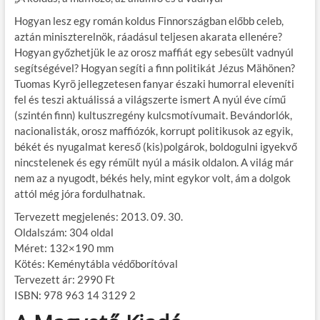
Hogyan lesz egy román koldus Finnországban előbb celeb,
aztán miniszterelnök, ráadásul teljesen akarata ellenére?
Hogyan győzhetjük le az orosz maffiát egy sebesült vadnyúl
segítségével? Hogyan segíti a finn politikát Jézus Mähönen?
Tuomas Kyrö jellegzetesen fanyar északi humorral eleveníti
fel és teszi aktuálissá a világszerte ismert A nyúl éve című
(szintén finn) kultuszregény kulcsmotívumait. Bevándorlók,
nacionalisták, orosz maffiózók, korrupt politikusok az egyik,
békét és nyugalmat kereső (kis)polgárok, boldogulni igyekvő
nincstelenek és egy rémült nyúl a másik oldalon. A világ már
nem az a nyugodt, békés hely, mint egykor volt, ám a dolgok
attól még jóra fordulhatnak.
Tervezett megjelenés: 2013. 09. 30.
Oldalszám: 304 oldal
Méret: 132×190 mm
Kötés: Keménytábla védőborítóval
Tervezett ár: 2990 Ft
ISBN: 978 963 14 3129 2