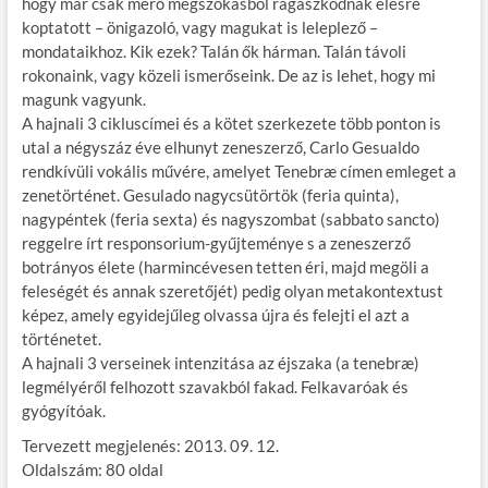
hogy már csak merő megszokásból ragaszkodnak élesre
koptatott – önigazoló, vagy magukat is leleplező –
mondataikhoz. Kik ezek? Talán ők hárman. Talán távoli
rokonaink, vagy közeli ismerőseink. De az is lehet, hogy mi
magunk vagyunk.
A hajnali 3 cikluscímei és a kötet szerkezete több ponton is
utal a négyszáz éve elhunyt zeneszerző, Carlo Gesualdo
rendkívüli vokális művére, amelyet Tenebræ címen emleget a
zenetörténet. Gesulado nagycsütörtök (feria quinta),
nagypéntek (feria sexta) és nagyszombat (sabbato sancto)
reggelre írt responsorium-gyűjteménye s a zeneszerző
botrányos élete (harmincévesen tetten éri, majd megöli a
feleségét és annak szeretőjét) pedig olyan metakontextust
képez, amely egyidejűleg olvassa újra és felejti el azt a
történetet.
A hajnali 3 verseinek intenzitása az éjszaka (a tenebræ)
legmélyéről felhozott szavakból fakad. Felkavaróak és
gyógyítóak.
Tervezett megjelenés: 2013. 09. 12.
Oldalszám: 80 oldal