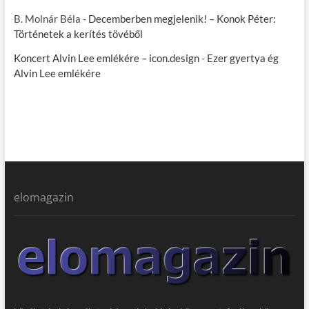
B. Molnár Béla
-
Decemberben megjelenik! – Konok Péter:
Történetek a kerítés tövéből
Koncert Alvin Lee emlékére – icon.design
-
Ezer gyertya ég
Alvin Lee emlékére
elomagazin