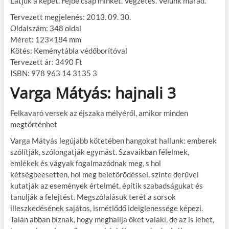
Látjuk a képet. Fejbe csap minket. Végzetes. Velünk marad.
Tervezett megjelenés: 2013. 09. 30.
Oldalszám: 348 oldal
Méret: 123×184 mm
Kötés: Keménytábla védőborítóval
Tervezett ár: 3490 Ft
ISBN: 978 963 14 3135 3
Varga Mátyás: hajnali 3
Felkavaró versek az éjszaka mélyéről, amikor minden
megtörténhet
Varga Mátyás legújabb kötetében hangokat hallunk: emberek
szólítják, szólongatják egymást. Szavaikban félelmek,
emlékek és vágyak fogalmazódnak meg, s hol
kétségbeesetten, hol meg beletörődéssel, szinte derűvel
kutatják az események értelmét, építik szabadságukat és
tanulják a felejtést. Megszólalásuk terét a sorsok
illeszkedésének sajátos, ismétlődő ideiglenessége képezi.
Talán abban bíznak, hogy meghallja őket valaki, de az is lehet,