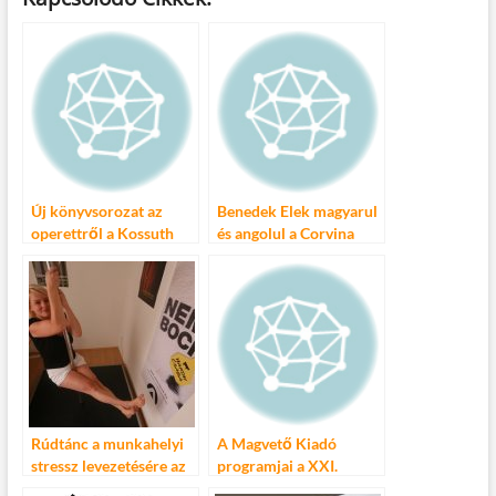
e
itt
ail
m
er
za
b
er
bl
es
m
o
r
t
e
o
g
k
Új könyvsorozat az
Benedek Elek magyarul
operettről a Kossuth
és angolul a Corvina
Kiadónál
Kiadónál
Rúdtánc a munkahelyi
A Magvető Kiadó
stressz levezetésére az
programjai a XXI.
Athenaeum Kiadónál!
Budapesti Nemzetközi