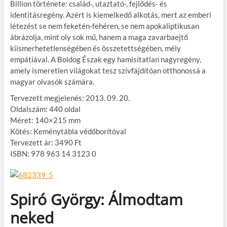
Billion története: család-, utaztató-, fejlődés- és
identitásregény. Azért is kiemelkedő alkotás, mert az emberi
létezést se nem feketén-fehéren, se nem apokaliptikusan
ábrázolja, mint oly sok mű, hanem a maga zavarbaejtő
kiismerhetetlenségében és összetettségében, mély
empátiával. A Boldog Észak egy hamisítatlan nagyregény,
amely ismeretlen világokat tesz szívfájdítóan otthonossá a
magyar olvasók számára.
Tervezett megjelenés: 2013. 09. 20.
Oldalszám: 440 oldal
Méret: 140×215 mm
Kötés: Keménytábla védőborítóval
Tervezett ár: 3490 Ft
ISBN: 978 963 14 3123 0
Spiró György: Álmodtam
neked