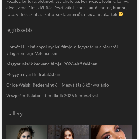
közélet, kultúra, életmód, pszichológia, környezet, feeling, könyv,
divat, zene, film, kiállítás, fesztiválok, sport, autó, motor, humor,
fotó, video, színház, kultúrsokk, enteriőr, meg amit akartok
legfrissebb
Horvát Lili első angol nyelvű filmje, a Jegyzeteim a Marsról
világpremierje Velencében
Magyar nézők kedvenc filmjei 2026 első felében
Meggy a nyári hidratálásban
Chloe Walsh: Redeeming 6 – Megváltás 6 könyvajánló
Veszprém-Balaton Filmpiknik 2026 filmfesztivál
Gallery