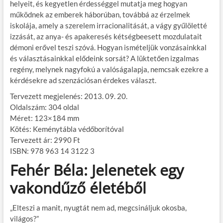
helyeit, és kegyetlen érdességgel mutatja meg hogyan
működnek az emberek háborúban, továbbá az érzelmek
iskolája, amely a szerelem irracionalitását, a vágy gyűlöletté
izzását, az anya- és apakeresés kétségbeesett mozdulatait
démoni erővel teszi szóvá. Hogyan ismételjük vonzásainkkal
és választásainkkal elődeink sorsát? A lüktetően izgalmas
regény, melynek nagyfokú a valóságalapja, nemcsak ezekre a
kérdésekre ad szenzációsan érdekes választ.
Tervezett megjelenés: 2013. 09. 20.
Oldalszám: 304 oldal
Méret: 123×184 mm
Kötés: Keménytábla védőborítóval
Tervezett ár: 2990 Ft
ISBN: 978 963 14 3122 3
Fehér Béla: Jelenetek egy
vakondűző életéből
„Elteszi a manit, nyugtát nem ad, megcsináljuk okosba,
világos?”