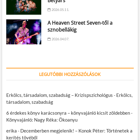
Betyars
2026.05.11.
A Heaven Street Seven-től a
sznobellákig
2026.04.07.
LEGUTÓBBI HOZZÁSZÓLÁSOK
Erkölcs, társadalom, szabadság – Krízispszichológus
-
Erkölcs,
társadalom, szabadság
6 érdekes könyv karácsonyra – könyvajánló kicsit zöldebben
-
Könyvajánló: Nagy Réka: Ökoanyu
erika
-
Decemberben megjelenik! – Konok Péter: Történetek a
kerítés tövéből