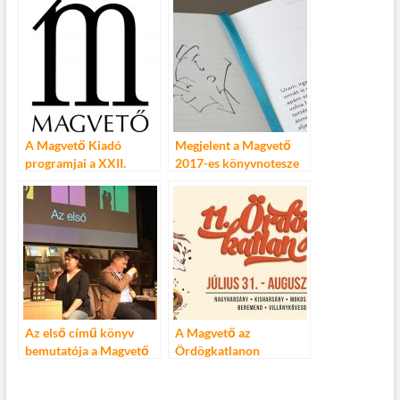
Könyvfesztiválon
A Magvető Kiadó
Megjelent a Magvető
programjai a XXII.
2017-es könyvnotesze
Budapesti Nemzetközi
Könyvfesztiválon
Az első című könyv
A Magvető az
bemutatója a Magvető
Ördögkatlanon
Caféban