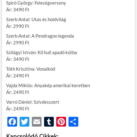
Spiró György: Feleségverseny
Ár: 3490 Ft
Szerb Antal: Utas és holdvilág
Ár: 2990 Ft
Szerb Antal: A Pendragon legenda
Ár: 2990 Ft
Szilágyi István: Kő hull apadó kútba
Ár: 3490 Ft
Tóth Krisztina: Vonalkód
Ár: 2490 Ft
Vajda Miklós: Anyakép amerikai keretben
Ár: 2490 Ft
Varró Dániel: Szívdesszert
Ár: 2490 Ft
F
T
E
T
Pi
O
ac
w
m
u
nt
ss
Kapcsolódó Cikkek: