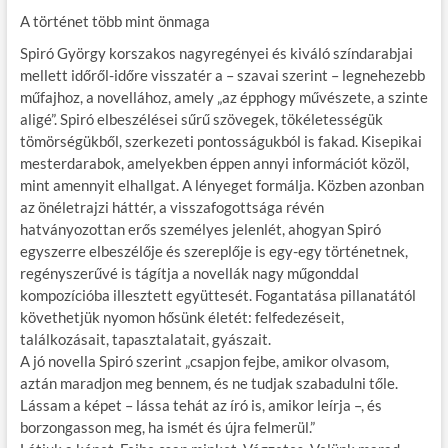
A történet több mint önmaga
Spiró György korszakos nagyregényei és kiváló színdarabjai
mellett időről-időre visszatér a – szavai szerint – legnehezebb
műfajhoz, a novellához, amely „az épphogy művészete, a szinte
aligé”. Spiró elbeszélései sűrű szövegek, tökéletességük
tömörségükből, szerkezeti pontosságukból is fakad. Kisepikai
mesterdarabok, amelyekben éppen annyi információt közöl,
mint amennyit elhallgat. A lényeget formálja. Közben azonban
az önéletrajzi háttér, a visszafogottsága révén
hatványozottan erős személyes jelenlét, ahogyan Spiró
egyszerre elbeszélője és szereplője is egy-egy történetnek,
regényszerűvé is tágítja a novellák nagy műgonddal
kompozícióba illesztett együttesét. Fogantatása pillanatától
követhetjük nyomon hősünk életét: felfedezéseit,
találkozásait, tapasztalatait, gyászait.
A jó novella Spiró szerint „csapjon fejbe, amikor olvasom,
aztán maradjon meg bennem, és ne tudjak szabadulni tőle.
Lássam a képet – lássa tehát az író is, amikor leírja –, és
borzongasson meg, ha ismét és újra felmerül.”