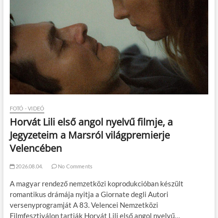
FOTÓ - VIDEÓ
Horvát Lili első angol nyelvű filmje, a
Jegyzeteim a Marsról világpremierje
Velencében
2026.08.04.
No Comments
A magyar rendező nemzetközi koprodukcióban készült
romantikus drámája nyitja a Giornate degli Autori
versenyprogramját A 83. Velencei Nemzetközi
Filmfesztiválon tartják Horvát Lili első angol nyelvű…