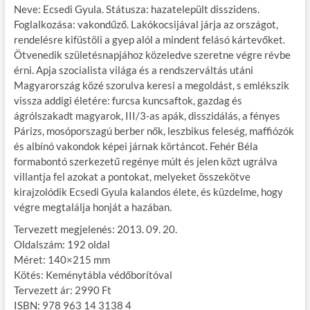
Neve: Ecsedi Gyula. Státusza: hazatelepült disszidens.
Foglalkozása: vakondűző. Lakókocsijával járja az országot,
rendelésre kifüstöli a gyep alól a mindent felásó kártevőket.
Ötvenedik születésnapjához közeledve szeretne végre révbe
érni. Apja szocialista világa és a rendszerváltás utáni
Magyarország közé szorulva keresi a megoldást, s emlékszik
vissza addigi életére: furcsa kuncsaftok, gazdag és
ágrólszakadt magyarok, III/3-as apák, disszidálás, a fényes
Párizs, mosóporszagú berber nők, leszbikus feleség, maffiózók
és albínó vakondok képei járnak körtáncot. Fehér Béla
formabontó szerkezetű regénye múlt és jelen közt ugrálva
villantja fel azokat a pontokat, melyeket összekötve
kirajzolódik Ecsedi Gyula kalandos élete, és küzdelme, hogy
végre megtalálja honját a hazában.
Tervezett megjelenés: 2013. 09. 20.
Oldalszám: 192 oldal
Méret: 140×215 mm
Kötés: Keménytábla védőborítóval
Tervezett ár: 2990 Ft
ISBN: 978 963 14 3138 4