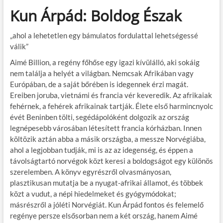
Kun Árpád: Boldog Észak
„ahol a lehetetlen egy bámulatos fordulattal lehetségessé
válik”
Aimé Billion, a regény főhőse egy igazi kívülálló, aki sokáig
nem találja a helyét a világban. Nemcsak Afrikában vagy
Európában, de a saját bőrében is idegennek érzi magát.
Ereiben joruba, vietnámi és francia vér keveredik. Az afrikaiak
fehérnek, a fehérek afrikainak tartják. Élete első harmincnyolc
évét Beninben tölti, segédápolóként dolgozik az ország
legnépesebb városában létesített francia kórházban. Innen
költözik aztán abba a másik országba, a messze Norvégiába,
ahol a legjobban tudják, mi is az az idegenség, és éppen a
távolságtartó norvégok közt keresi a boldogságot egy különös
szerelemben. A könyv egyrészről olvasmányosan,
plasztikusan mutatja be a nyugat-afrikai államot, és többek
közt a vudut, a népi hiedelmeket és gyógymódokat;
másrészről a jóléti Norvégiát. Kun Árpád fontos és felemelő
regénye persze elsősorban nem a két ország, hanem Aimé