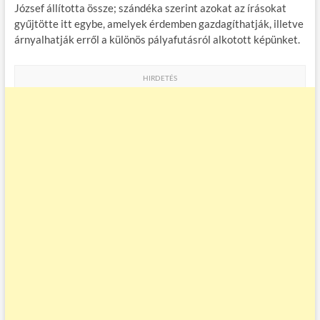
József állította össze; szándéka szerint azokat az írásokat
gyűjtötte itt egybe, amelyek érdemben gazdagíthatják, illetve
árnyalhatják erről a különös pályafutásról alkotott képünket.
HIRDETÉS