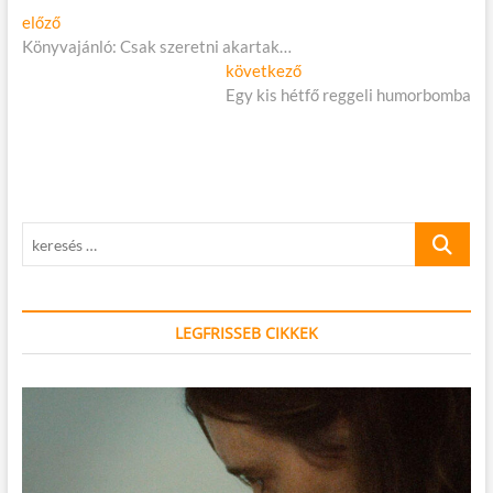
Bejegyzés
Előző
előző
cikk:
Könyvajánló: Csak szeretni akartak…
navigáció
Következő
következő
cikk:
Egy kis hétfő reggeli humorbomba
keresés
…
LEGFRISSEB CIKKEK