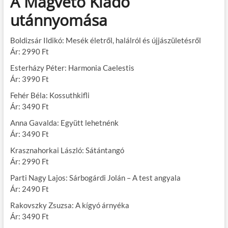
A Magvető Kiadó
utánnyomása
Boldizsár Ildikó: Mesék életről, halálról és újjászületésről
Ár: 2990 Ft
Esterházy Péter: Harmonia Caelestis
Ár: 3990 Ft
Fehér Béla: Kossuthkifli
Ár: 3490 Ft
Anna Gavalda: Együtt lehetnénk
Ár: 3490 Ft
Krasznahorkai László: Sátántangó
Ár: 2990 Ft
Parti Nagy Lajos: Sárbogárdi Jolán – A test angyala
Ár: 2490 Ft
Rakovszky Zsuzsa: A kígyó árnyéka
Ár: 3490 Ft