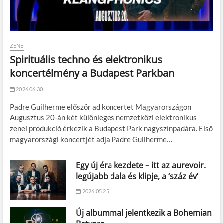
ZENE
Spirituális techno és elektronikus
koncertélmény a Budapest Parkban
2026.06.30.
Padre Guilherme először ad koncertet Magyarországon
Augusztus 20-án két különleges nemzetközi elektronikus
zenei produkció érkezik a Budapest Park nagyszínpadára. Első
magyarországi koncertjét adja Padre Guilherme…
Egy új éra kezdete – itt az aurevoir.
legújabb dala és klipje, a ‘száz év’
2026.05.25.
Új albummal jelentkezik a Bohemian