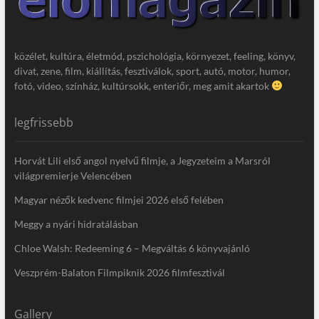
közélet, kultúra, életmód, pszichológia, környezet, feeling, könyv,
divat, zene, film, kiállítás, fesztiválok, sport, autó, motor, humor,
fotó, video, színház, kultúrsokk, enteriőr, meg amit akartok
legfrissebb
Horvát Lili első angol nyelvű filmje, a Jegyzeteim a Marsról
világpremierje Velencében
Magyar nézők kedvenc filmjei 2026 első felében
Meggy a nyári hidratálásban
Chloe Walsh: Redeeming 6 – Megváltás 6 könyvajánló
Veszprém-Balaton Filmpiknik 2026 filmfesztivál
Gallery