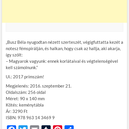
„Busz Béla nyugodtan nézett szerteszét, végigfuttatta kezét a
notesz fémspirálján, és halkan, hogy csak az hallja, aki akarja,
így szólt:
– Magyarok vagyunk: ennek korlátaival és végtelenségével
kell számolnunk.”
Ui.: 2017 prímszám!
Megjelenés: 2016. szeptember 21.
Oldalszám: 256 oldal
Méret: 90 x 140 mm
Kötés: keménytábla
Ár: 3290 Ft
ISBN: 978 963 14 3469 9