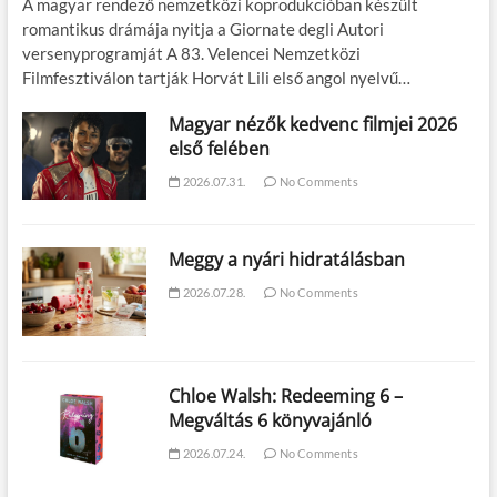
A magyar rendező nemzetközi koprodukcióban készült
romantikus drámája nyitja a Giornate degli Autori
versenyprogramját A 83. Velencei Nemzetközi
Filmfesztiválon tartják Horvát Lili első angol nyelvű…
Magyar nézők kedvenc filmjei 2026
első felében
2026.07.31.
No Comments
Meggy a nyári hidratálásban
2026.07.28.
No Comments
Chloe Walsh: Redeeming 6 –
Megváltás 6 könyvajánló
2026.07.24.
No Comments