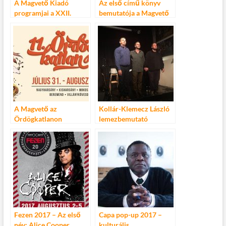
A Magvető Kiadó
Az első című könyv
programjai a XXII.
bemutatója a Magvető
Budapesti Nemzetközi
Caféban
Könyvfesztiválon
A Magvető az
Kollár-Klemecz László
Ördögkatlanon
lemezbemutató
koncertje a Magvető
Caféban
Fezen 2017 – Az első
Capa pop-up 2017 –
név: Alice Cooper
kulturális