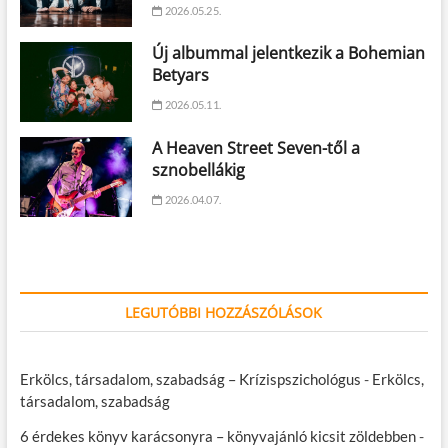
2026.05.25.
Új albummal jelentkezik a Bohemian
Betyars
2026.05.11.
A Heaven Street Seven-től a
sznobellákig
2026.04.07.
LEGUTÓBBI HOZZÁSZÓLÁSOK
Erkölcs, társadalom, szabadság – Krízispszichológus
-
Erkölcs,
társadalom, szabadság
6 érdekes könyv karácsonyra – könyvajánló kicsit zöldebben
-