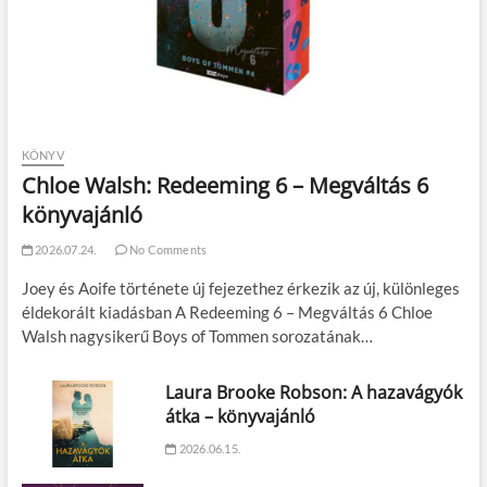
KÖNYV
Chloe Walsh: Redeeming 6 – Megváltás 6
könyvajánló
2026.07.24.
No Comments
Joey és Aoife története új fejezethez érkezik az új, különleges
éldekorált kiadásban A Redeeming 6 – Megváltás 6 Chloe
Walsh nagysikerű Boys of Tommen sorozatának…
Laura Brooke Robson: A hazavágyók
átka – könyvajánló
2026.06.15.