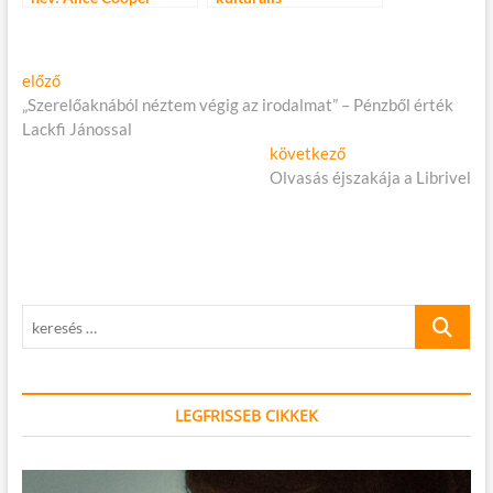
programsorozat a Capa
Központban – Ingyenes
koncertek, filmvetítések
Bejegyzés
Előző
előző
és irodalmi estek a
cikk:
„Szerelőaknából néztem végig az irodalmat” – Pénzből érték
Nagymező utcában
navigáció
Lackfi Jánossal
Következő
következő
cikk:
Olvasás éjszakája a Librivel
keresés
…
LEGFRISSEB CIKKEK