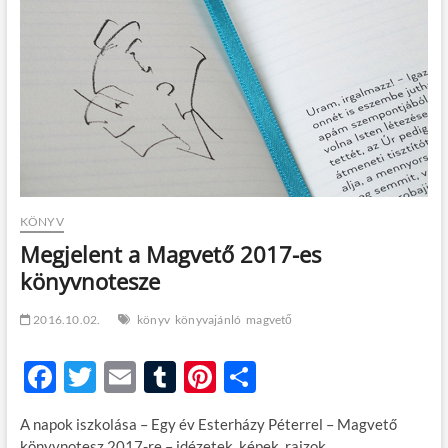
t
o
n
KÖNYV
Megjelent a Magvető 2017-es
könyvnotesze
2016.10.02.
könyv
könyvajánló
magvető
F
T
E
T
Pi
O
ac
w
m
u
nt
ss
A napok iszkolása – Egy év Esterházy Péterrel – Magvető
e
itt
ail
m
er
za
könyvnotesz 2017-re – idézetek, képek, rajzok