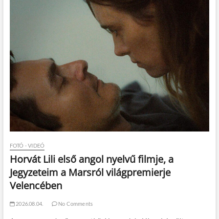
FOTÓ - VIDEÓ
Horvát Lili első angol nyelvű filmje, a
Jegyzeteim a Marsról világpremierje
Velencében
2026.08.04.
No Comments