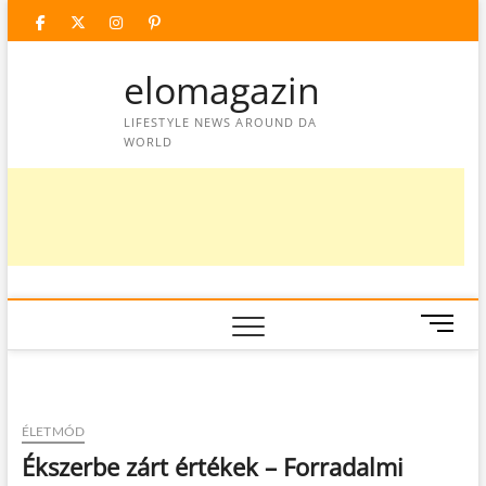
Skip
facebook
twitter
instagram
googleplus
pinterest
to
content
elomagazin
LIFESTYLE NEWS AROUND DA
WORLD
M
e
n
u
B
ÉLETMÓD
u
Ékszerbe zárt értékek – Forradalmi
t