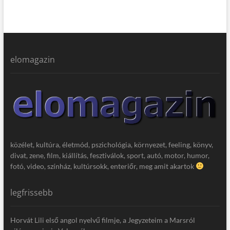
elomagazin
közélet, kultúra, életmód, pszichológia, környezet, feeling, könyv,
divat, zene, film, kiállítás, fesztiválok, sport, autó, motor, humor,
fotó, video, színház, kultúrsokk, enteriőr, meg amit akartok
legfrissebb
Horvát Lili első angol nyelvű filmje, a Jegyzeteim a Marsról