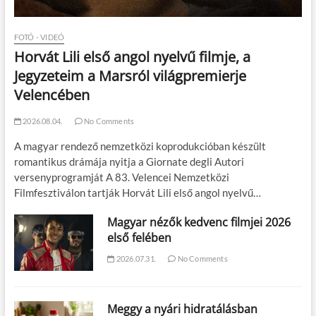
FOTÓ - VIDEÓ
Horvát Lili első angol nyelvű filmje, a
Jegyzeteim a Marsról világpremierje
Velencében
2026.08.04.
No Comments
A magyar rendező nemzetközi koprodukcióban készült
romantikus drámája nyitja a Giornate degli Autori
versenyprogramját A 83. Velencei Nemzetközi
Filmfesztiválon tartják Horvát Lili első angol nyelvű…
Magyar nézők kedvenc filmjei 2026
első felében
2026.07.31.
No Comments
Meggy a nyári hidratálásban