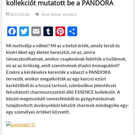
kollekciót mutatott be a PANDORA
t
o
n
2014.02.20.
divat
ékszer
pandora
F
T
E
T
Pi
O
ac
w
m
u
nt
ss
Mi motiválja a nőket? Mi az a belső érték, amely tereli és
e
itt
ail
m
er
za
kíséri őket egy életen keresztül, mi az, amire
b
er
bl
es
m
támaszkodhatnak, amikor csapkodnak felettük a hullámok,
mi az az örökség, amit szeretnének átadni önmagukból?
o
r
t
e
Ezekre a kérdésekre keresték a választ a PANDORA
o
g
tervezői, amikor megalkották az egy karcsú ezüst
karkötőből és a hozzá tartozó, szimbolikus jelentéssel
k
felruházott charmsorozatból álló ESSENCE kollekciót. A
kézzel megmunkált nemesfémből és gyógyhatásúnak
tulajdonított ásványokból készült charmok mindegyike egy-
egy személyes értéket közvetít.