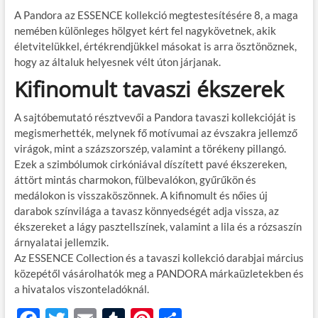
A Pandora az ESSENCE kollekció megtestesítésére 8, a maga
nemében különleges hölgyet kért fel nagykövetnek, akik
életvitelükkel, értékrendjükkel másokat is arra ösztönöznek,
hogy az általuk helyesnek vélt úton járjanak.
Kifinomult tavaszi ékszerek
A sajtóbemutató résztvevői a Pandora tavaszi kollekcióját is
megismerhették, melynek fő motívumai az évszakra jellemző
virágok, mint a százszorszép, valamint a törékeny pillangó.
Ezek a szimbólumok cirkóniával díszített pavé ékszereken,
áttört mintás charmokon, fülbevalókon, gyűrűkön és
medálokon is visszaköszönnek. A kifinomult és nőies új
darabok színvilága a tavasz könnyedségét adja vissza, az
ékszereket a lágy pasztellszínek, valamint a lila és a rózsaszín
árnyalatai jellemzik.
Az ESSENCE Collection és a tavaszi kollekció darabjai március
közepétől vásárolhatók meg a PANDORA márkaüzletekben és
a hivatalos viszonteladóknál.