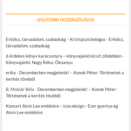
LEGUTÓBBI HOZZÁSZÓLÁSOK
Erkölcs, társadalom, szabadság – Krízispszichológus
-
Erkölcs,
társadalom, szabadság
6 érdekes könyv karácsonyra – könyvajánló kicsit zöldebben
-
Könyvajánló: Nagy Réka: Ökoanyu
erika
-
Decemberben megjelenik! – Konok Péter: Történetek a
kerítés tövéből
B. Molnár Béla
-
Decemberben megjelenik! – Konok Péter:
Történetek a kerítés tövéből
Koncert Alvin Lee emlékére – icon.design
-
Ezer gyertya ég
Alvin Lee emlékére