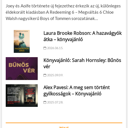
Joey és Aoife története új fejezethez érkezik az új, különleges
éldekorált kiadásban A Redeeming 6 – Megváltás 6 Chloe
Walsh nagysikerű Boys of Tommen sorozatának…
Laura Brooke Robson: A hazavágyók
átka – könyvajánló
2026.06.15.
Könyvajánló: Sarah Hornsley: Bűnös
vér
2025.09.09.
Alex Pavesi: A meg sem történt
gyilkosságok – Könyvajánló
2025.07.28.