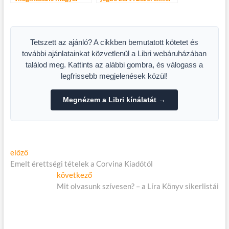
triálos!
Tetszett az ajánló? A cikkben bemutatott kötetet és
további ajánlatainkat közvetlenül a Libri webáruházában
találod meg. Kattints az alábbi gombra, és válogass a
legfrissebb megjelenések közül!
Megnézem a Libri kínálatát →
Bejegyzés
Előző
előző
cikk:
Emelt érettségi tételek a Corvina Kiadótól
navigáció
Következő
következő
cikk:
Mit olvasunk szívesen? – a Líra Könyv sikerlistái