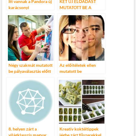
Itt vannak a Pandora új
KÉT ÚJ ELŐADÁST
karácsonyi
MUTATOTT BE A
ékszerszettjei
STAFÉTA
Négy szakmát mutatott
Az előítéletek ellen
be pályaválasztás előtt
mutatott be
álló lányoknak a
kampányfilmet a Hősök
kecskeméti Mercedes-
Tere Kezdeményezés
Benz Gyár
8. helyen zárt a
Kreatív koktéltippek
világklasszis magyar
jégbe zárt fűszerekkel