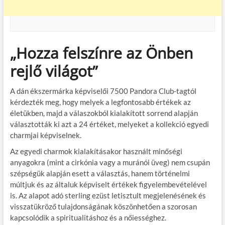
„Hozza felszínre az Önben
rejlő világot”
A dán ékszermárka képviselői 7500 Pandora Club-tagtól
kérdezték meg, hogy melyek a legfontosabb értékek az
életükben, majd a válaszokból kialakított sorrend alapján
választották ki azt a 24 értéket, melyeket a kollekció egyedi
charmjai képviselnek.
Az egyedi charmok kialakításakor használt minőségi
anyagokra (mint a cirkónia vagy a muránói üveg) nem csupán
szépségük alapján esett a választás, hanem történelmi
múltjuk és az általuk képviselt értékek figyelembevételével
is. Az alapot adó sterling ezüst letisztult megjelenésének és
visszatükröző tulajdonságának köszönhetően a szorosan
kapcsolódik a spiritualitáshoz és a nőiességhez.