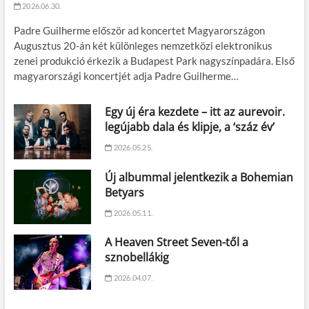
2026.06.30.
Padre Guilherme először ad koncertet Magyarországon
Augusztus 20-án két különleges nemzetközi elektronikus
zenei produkció érkezik a Budapest Park nagyszínpadára. Első
magyarországi koncertjét adja Padre Guilherme…
Egy új éra kezdete – itt az aurevoir.
legújabb dala és klipje, a ‘száz év’
2026.05.25.
Új albummal jelentkezik a Bohemian
Betyars
2026.05.11.
A Heaven Street Seven-től a
sznobellákig
2026.04.07.