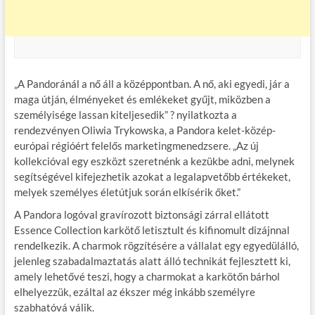
„A Pandoránál a nő áll a középpontban. A nő, aki egyedi, jár a
maga útján, élményeket és emlékeket gyűjt, miközben a
személyisége lassan kiteljesedik” ? nyilatkozta a
rendezvényen Oliwia Trykowska, a Pandora kelet-közép-
európai régióért felelős marketingmenedzsere. „Az új
kollekcióval egy eszközt szeretnénk a kezükbe adni, melynek
segítségével kifejezhetik azokat a legalapvetőbb értékeket,
melyek személyes életútjuk során elkísérik őket.”
A Pandora logóval gravírozott biztonsági zárral ellátott
Essence Collection karkötő letisztult és kifinomult dizájnnal
rendelkezik. A charmok rögzítésére a vállalat egy egyedülálló,
jelenleg szabadalmaztatás alatt álló technikát fejlesztett ki,
amely lehetővé teszi, hogy a charmokat a karkötőn bárhol
elhelyezzük, ezáltal az ékszer még inkább személyre
szabhatóvá válik.