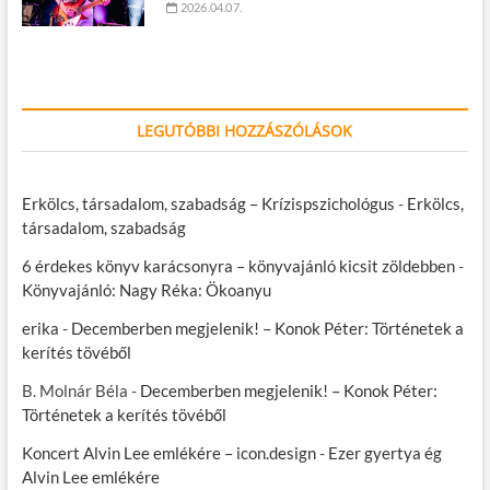
2026.04.07.
LEGUTÓBBI HOZZÁSZÓLÁSOK
Erkölcs, társadalom, szabadság – Krízispszichológus
-
Erkölcs,
társadalom, szabadság
6 érdekes könyv karácsonyra – könyvajánló kicsit zöldebben
-
Könyvajánló: Nagy Réka: Ökoanyu
erika
-
Decemberben megjelenik! – Konok Péter: Történetek a
kerítés tövéből
B. Molnár Béla
-
Decemberben megjelenik! – Konok Péter:
Történetek a kerítés tövéből
Koncert Alvin Lee emlékére – icon.design
-
Ezer gyertya ég
Alvin Lee emlékére