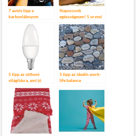
7 autós tipp a
Napozzunk
karbonlábnyom
egészségesen! 5 orvosi
csökkentésére
tipp, amelyekre
érdemes odafigyelni
5 tipp az otthoni
5 tipp az ideális work-
világításra, ami jó
life balance
hangulatot biztosít
megteremtéséhez