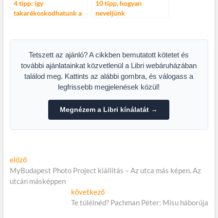
4 tipp: így
10 tipp, hogyan
takarékoskodhatunk a
neveljünk
fűtéssel
magabiztosabb
gyerekeket
Tetszett az ajánló? A cikkben bemutatott kötetet és
további ajánlatainkat közvetlenül a Libri webáruházában
találod meg. Kattints az alábbi gombra, és válogass a
legfrissebb megjelenések közül!
Megnézem a Libri kínálatát →
Bejegyzés
Előző
előző
cikk:
MyBudapest Photo Project kiállítás – Az utca más képen. Az
navigáció
utcán másképpen
Következő
következő
cikk:
Te túlélnéd? Pachman Péter: Misu háborúja