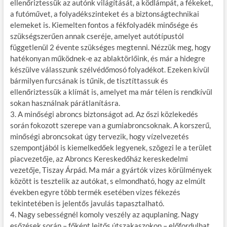
ellenőriztessük az autónk világítását, a ködlámpát, a fékeket,
a futóművet, a folyadékszinteket és a biztonságtechnikai
elemeket is. Kiemelten fontos a fékfolyadék minősége és
szükségszerűen annak cseréje, amelyet autótípustól
függetlenül 2 évente szükséges megtenni. Nézzük meg, hogy
hatékonyan működnek-e az ablaktörlőink, és már a hidegre
készülve válasszunk szélvédőmosó folyadékot. Ezeken kívül
bármilyen furcsának is tűnik, de tisztíttassuk és
ellenőriztessük a klímát is, amelyet ma már télen is rendkívül
sokan használnak párátlanításra.
3. A minőségi abroncs biztonságot ad. Az őszi közlekedés
során fokozott szerepe van a gumiabroncsoknak. A korszerű,
minőségi abroncsokat úgy tervezik, hogy vízelvezetés
szempontjából is kiemelkedőek legyenek, szögezi le a terület
piacvezetője, az Abroncs Kereskedőház kereskedelmi
vezetője, Tiszay Árpád. Ma már a gyártók vizes körülmények
között is tesztelik az autókat, s elmondható, hogy az elmúlt
években egyre több termék esetében vizes fékezés
tekintetében is jelentős javulás tapasztalható.
4. Nagy sebességnél komoly veszély az aquplaning. Nagy
esőzések során – főként lejtős útszakaszokon – előfordulhat,