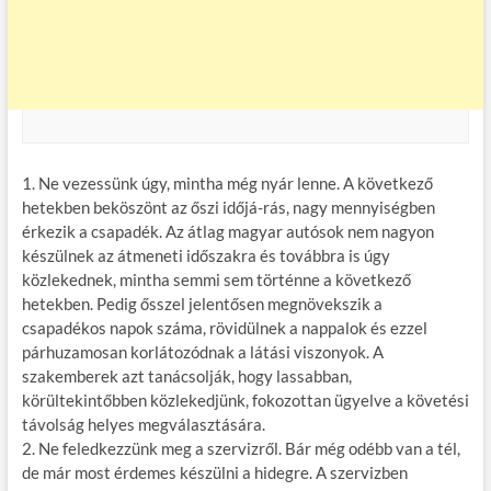
1. Ne vezessünk úgy, mintha még nyár lenne. A következő
hetekben beköszönt az őszi időjá-rás, nagy mennyiségben
érkezik a csapadék. Az átlag magyar autósok nem nagyon
készülnek az átmeneti időszakra és továbbra is úgy
közlekednek, mintha semmi sem történne a következő
hetekben. Pedig ősszel jelentősen megnövekszik a
csapadékos napok száma, rövidülnek a nappalok és ezzel
párhuzamosan korlátozódnak a látási viszonyok. A
szakemberek azt tanácsolják, hogy lassabban,
körültekintőbben közlekedjünk, fokozottan ügyelve a követési
távolság helyes megválasztására.
2. Ne feledkezzünk meg a szervizről. Bár még odébb van a tél,
de már most érdemes készülni a hidegre. A szervizben