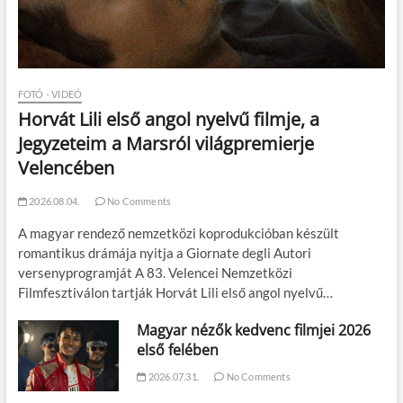
FOTÓ - VIDEÓ
Horvát Lili első angol nyelvű filmje, a
Jegyzeteim a Marsról világpremierje
Velencében
2026.08.04.
No Comments
A magyar rendező nemzetközi koprodukcióban készült
romantikus drámája nyitja a Giornate degli Autori
versenyprogramját A 83. Velencei Nemzetközi
Filmfesztiválon tartják Horvát Lili első angol nyelvű…
Magyar nézők kedvenc filmjei 2026
első felében
2026.07.31.
No Comments