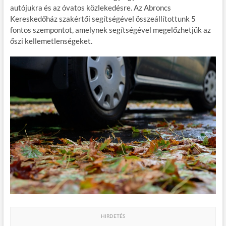
autójukra és az óvatos közlekedésre. Az Abroncs
o
r
t
e
Kereskedőház szakértői segítségével összeállítottunk 5
o
g
fontos szempontot, amelynek segítségével megelőzhetjük az
őszi kellemetlenségeket.
k
HIRDETÉS