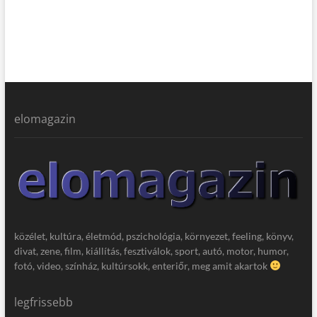
elomagazin
közélet, kultúra, életmód, pszichológia, környezet, feeling, könyv,
divat, zene, film, kiállítás, fesztiválok, sport, autó, motor, humor,
fotó, video, színház, kultúrsokk, enteriőr, meg amit akartok
legfrissebb