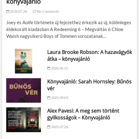
könyvajánló
2026.07.24.
No Comments
Joey és Aoife története új fejezethez érkezik az új, különleges
éldekorált kiadásban A Redeeming 6 – Megváltás 6 Chloe
Walsh nagysikerű Boys of Tommen sorozatának…
Laura Brooke Robson: A hazavágyók
átka – könyvajánló
2026.06.15.
Könyvajánló: Sarah Hornsley: Bűnös
vér
2025.09.09.
Alex Pavesi: A meg sem történt
gyilkosságok – Könyvajánló
2025.07.28.