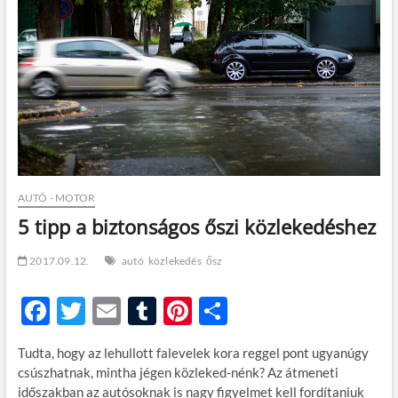
t
o
n
AUTÓ - MOTOR
5 tipp a biztonságos őszi közlekedéshez
2017.09.12.
autó
közlekedés
ősz
F
T
E
T
Pi
O
ac
w
m
u
nt
ss
Tudta, hogy az lehullott falevelek kora reggel pont ugyanúgy
e
itt
ail
m
er
za
csúszhatnak, mintha jégen közleked-nénk? Az átmeneti
b
er
bl
es
m
időszakban az autósoknak is nagy figyelmet kell fordítaniuk