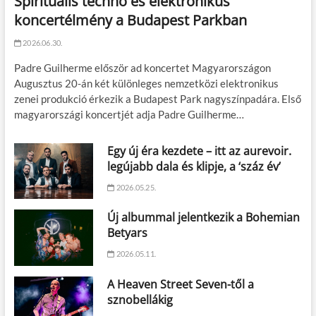
Spirituális techno és elektronikus
koncertélmény a Budapest Parkban
2026.06.30.
Padre Guilherme először ad koncertet Magyarországon
Augusztus 20-án két különleges nemzetközi elektronikus
zenei produkció érkezik a Budapest Park nagyszínpadára. Első
magyarországi koncertjét adja Padre Guilherme…
Egy új éra kezdete – itt az aurevoir.
legújabb dala és klipje, a ‘száz év’
2026.05.25.
Új albummal jelentkezik a Bohemian
Betyars
2026.05.11.
A Heaven Street Seven-től a
sznobellákig