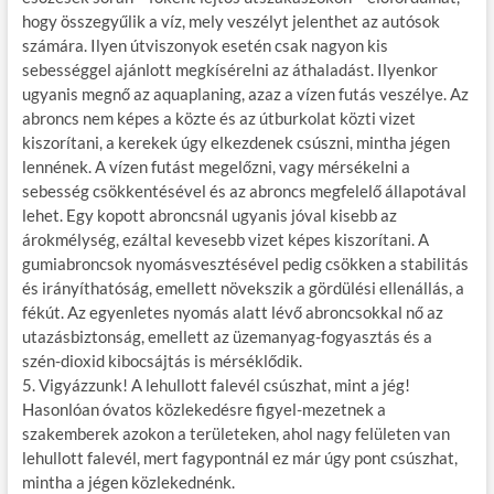
hogy összegyűlik a víz, mely veszélyt jelenthet az autósok
számára. Ilyen útviszonyok esetén csak nagyon kis
sebességgel ajánlott megkísérelni az áthaladást. Ilyenkor
ugyanis megnő az aquaplaning, azaz a vízen futás veszélye. Az
abroncs nem képes a közte és az útburkolat közti vizet
kiszorítani, a kerekek úgy elkezdenek csúszni, mintha jégen
lennének. A vízen futást megelőzni, vagy mérsékelni a
sebesség csökkentésével és az abroncs megfelelő állapotával
lehet. Egy kopott abroncsnál ugyanis jóval kisebb az
árokmélység, ezáltal kevesebb vizet képes kiszorítani. A
gumiabroncsok nyomásvesztésével pedig csökken a stabilitás
és irányíthatóság, emellett növekszik a gördülési ellenállás, a
fékút. Az egyenletes nyomás alatt lévő abroncsokkal nő az
utazásbiztonság, emellett az üzemanyag-fogyasztás és a
szén-dioxid kibocsájtás is mérséklődik.
5. Vigyázzunk! A lehullott falevél csúszhat, mint a jég!
Hasonlóan óvatos közlekedésre figyel-mezetnek a
szakemberek azokon a területeken, ahol nagy felületen van
lehullott falevél, mert fagypontnál ez már úgy pont csúszhat,
mintha a jégen közlekednénk.