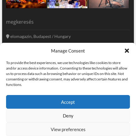
megkeresés
elomagazin, Budapest / Hungary
+36 20 333-6009
Manage Consent
szerkesztoseg@elomagazin.com
To provide the best experiences, we use technologies like cookies to store
elomagazin
and/or access device information. Consenting to these technologies will allow
us to process data such as browsing behavior or unique IDs on this site. Not
consenting or withdrawing consent, may adversely affect certain features and
functions.
facebook
twitter
instagram
googleplus
pinterest
Accept
kapcsolat
home
adatvédelem
impresszum
Deny
elomagazin
| powered by
icon.desing
:: internet solutions |
designed by:
theme freesia
| © copyright, all right reserved
View preferences