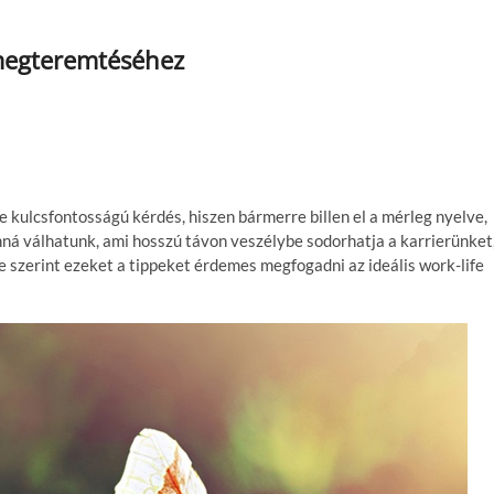
e megteremtéséhez
ulcsfontosságú kérdés, hiszen bármerre billen el a mérleg nyelve,
nná válhatunk, ami hosszú távon veszélybe sodorhatja a karrierünket
ője szerint ezeket a tippeket érdemes megfogadni az ideális work-life