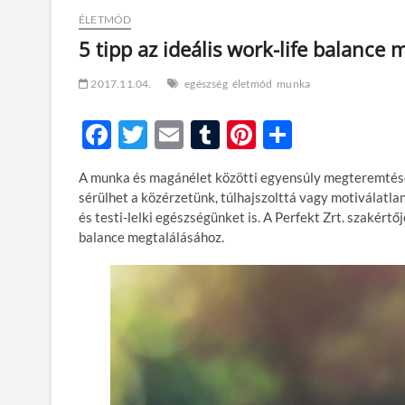
ÉLETMÓD
5 tipp az ideális work-life balanc
2017.11.04.
egészség
életmód
munka
F
T
E
T
Pi
O
ac
w
m
u
nt
ss
A munka és magánélet közötti egyensúly megteremtése k
e
itt
ail
m
er
za
sérülhet a közérzetünk, túlhajszolttá vagy motiválatla
b
er
bl
es
m
és testi-lelki egészségünket is. A Perfekt Zrt. szakért
balance megtalálásához.
o
r
t
e
o
g
k