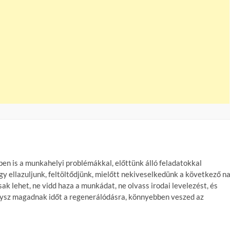
ben is a munkahelyi problémákkal, előttünk álló feladatokkal
y ellazuljunk, feltöltődjünk, mielőtt nekiveselkedünk a következő n
ak lehet, ne vidd haza a munkádat, ne olvass irodai levelezést, és
agysz magadnak időt a regenerálódásra, könnyebben veszed az