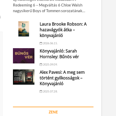
Redeeming 6 – Megváltás 6 Chloe Walsh
nagysikerű Boys of Tommen sorozatának…
k
Laura Brooke Robson: A
hazavágyók átka –
könyvajánló
2026.06.15.
Könyvajánló: Sarah
Hornsley: Bűnös vér
2025.09.09.
Alex Pavesi: A meg sem
történt gyilkosságok –
Könyvajánló
2025.07.28.
ZENE