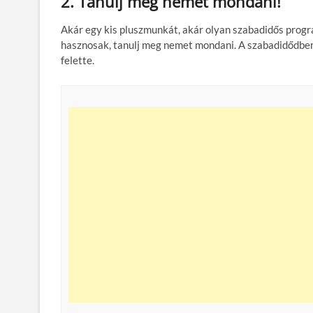
2. Tanulj meg nemet mondani!
Akár egy kis pluszmunkát, akár olyan szabadidős prog
hasznosak, tanulj meg nemet mondani. A szabadidődben 
felette.