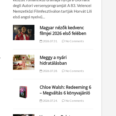
degli Autori versenyprogramját A 83. Velencei
Nemzetközi Filmfesztiválon tartják Horvát Lili
első angol nyelvű…
Magyar nézők kedvenc
filmjei 2026 első felében
2026.07.31.
No Comments
,
Meggy a nyári
hidratálásban
2026.07.28.
No Comments
Chloe Walsh: Redeeming 6
– Megváltás 6 könyvajánló
2026.07.24.
No Comments