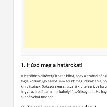
1. Húzd meg a határokat!
A legtöbben elkövetjük azt a hibát, hogy a szabadidőnk
foglalkozunk, így esélyt sem adunk magunknak arra, hog
kihívásainak. Sokszor nem egyszerű kivitelezni, de ha cs
hagyd az irodában a munkahelyi feszültséget is. Ha h
akadályokat másnap.