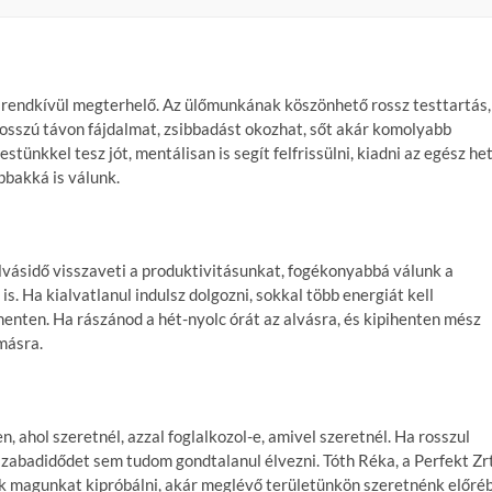
g rendkívül megterhelő. Az ülőmunkának köszönhető rossz testtartás,
osszú távon fájdalmat, zsibbadást okozhat, sőt akár komolyabb
ünkkel tesz jót, mentálisan is segít felfrissülni, kiadni az egész het
bbakká is válunk.
lvásidő visszaveti a produktivitásunkat, fogékonyabbá válunk a
. Ha kialvatlanul indulsz dolgozni, sokkal több energiát kell
henten. Ha rászánod a hét-nyolc órát az alvásra, és kipihenten mész
másra.
, ahol szeretnél, azzal foglalkozol-e, amivel szeretnél. Ha rosszul
zabadidődet sem tudom gondtalanul élvezni. Tóth Réka, a Perfekt Zrt
énk magunkat kipróbálni, akár meglévő területünkön szeretnénk előré