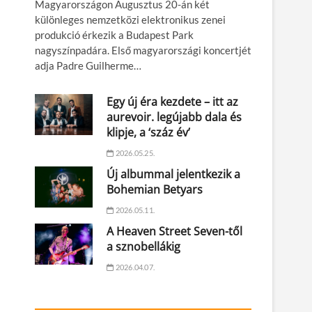
Magyarországon Augusztus 20-án két
különleges nemzetközi elektronikus zenei
produkció érkezik a Budapest Park
nagyszínpadára. Első magyarországi koncertjét
adja Padre Guilherme…
Egy új éra kezdete – itt az
aurevoir. legújabb dala és
klipje, a ‘száz év’
2026.05.25.
Új albummal jelentkezik a
Bohemian Betyars
2026.05.11.
A Heaven Street Seven-től
a sznobellákig
2026.04.07.