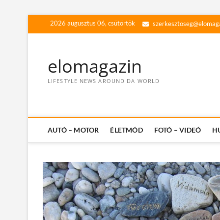
Skip
2026 augusztus 06, csütörtök
szerkesztoseg@elomag
to
content
elomagazin
LIFESTYLE NEWS AROUND DA WORLD
AUTÓ – MOTOR
ÉLETMÓD
FOTÓ – VIDEÓ
H