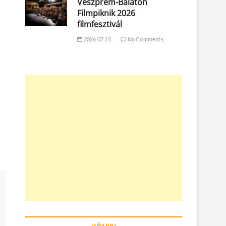
Veszprém-Balaton
Filmpiknik 2026
filmfesztivál
2026.07.15.
No Comments