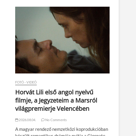
n
FOTÓ - VIDEÓ
Horvát Lili első angol nyelvű
filmje, a Jegyzeteim a Marsról
világpremierje Velencében
2026.08.04.
No Comments
A magyar rendező nemzetközi koprodukcióban
készült romantikus drámája nyitja a Giornate