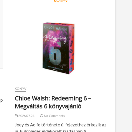
KÖNYV
KÖNYV
Chloe Walsh: Redeeming 6 –
ap
Megváltás 6 könyvajánló
2026.07.24.
No Comments
Joey és Aoife története új fejezethez érkezik az
új, különleges éldekorált kiadásban A