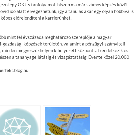
égezni egy OKJ-s tanfolyamot, hiszen ma már számos képzés közül
vid idő alatt elvégezhetünk, így a tanulás akár egy olyan hobbivá is
 képes előrelendíteni a karrierünket.
 több mint fél évszázada meghatározó szereplője a magyar
i-gazdasági képzések területén, valamint a pénzügyi-számviteli
l, minden megyeszékhelyen kihelyezett központtal rendelkezik és
gészen a tananyagellátásig és vizsgáztatásig. Évente közel 20.000
erfekt.blog.hu