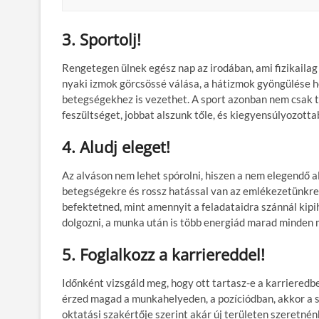
3. Sportolj!
Rengetegen ülnek egész nap az irodában, ami fizikaila
nyaki izmok görcsössé válása, a hátizmok gyöngülése h
betegségekhez is vezethet. A sport azonban nem csak test
feszültséget, jobbat alszunk tőle, és kiegyensúlyozotta
4. Aludj eleget!
Az alváson nem lehet spórolni, hiszen a nem elegendő a
betegségekre és rossz hatással van az emlékezetünkre is
befektetned, mint amennyit a feladataidra szánnál kipi
dolgozni, a munka után is több energiád marad minden 
5. Foglalkozz a karriereddel!
Időnként vizsgáld meg, hogy ott tartasz-e a karrieredben
érzed magad a munkahelyeden, a pozíciódban, akkor a s
oktatási szakértője szerint akár új területen szeretn