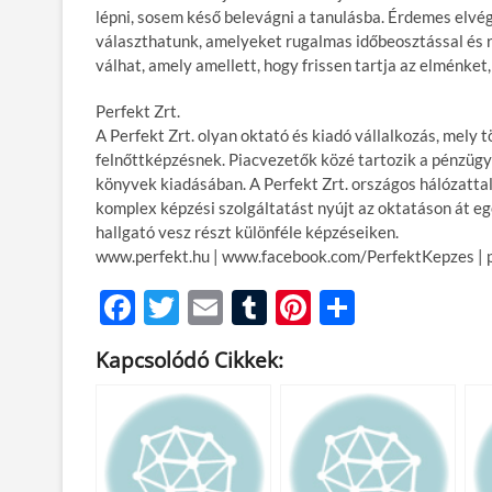
lépni, sosem késő belevágni a tanulásba. Érdemes elv
választhatunk, amelyeket rugalmas időbeosztással és rö
válhat, amely amellett, hogy frissen tartja az elménket,
Perfekt Zrt.
A Perfekt Zrt. olyan oktató és kiadó vállalkozás, mely
felnőttképzésnek. Piacvezetők közé tartozik a pénzügy
könyvek kiadásában. A Perfekt Zrt. országos hálózatta
komplex képzési szolgáltatást nyújt az oktatáson át e
hallgató vesz részt különféle képzéseiken.
www.perfekt.hu | www.facebook.com/PerfektKepzes | p
F
T
E
T
Pi
O
ac
w
m
u
nt
ss
Kapcsolódó Cikkek:
e
itt
ail
m
er
za
b
er
bl
es
m
o
r
t
e
o
g