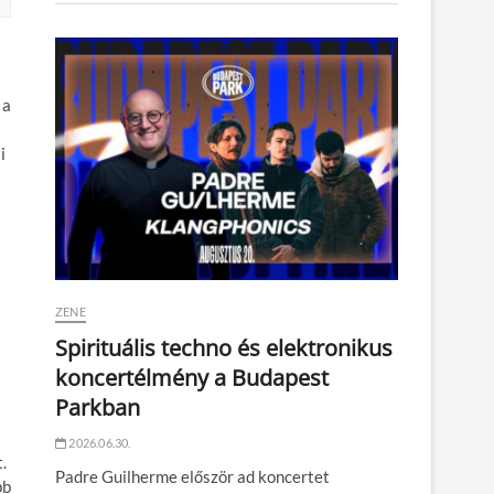
 a
i
ZENE
Spirituális techno és elektronikus
koncertélmény a Budapest
Parkban
2026.06.30.
.
Padre Guilherme először ad koncertet
bb