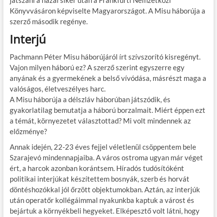
Könyvvásáron képviselte Magyarországot. A Misu háborúja a
szerző második regénye.
Interjú
Pachmann Péter Misu háborújáról írt szívszorító kisregényt.
Vajon milyen háború ez? A szerző szerint egyszerre egy
anyának és a gyermekének a belső vívódása, másrészt maga a
valóságos, életveszélyes harc.
A Misu háborúja a délszláv háborúban játszódik, és
gyakorlatilag bemutatja a háború borzalmait. Miért éppen ezt
a témát, környezetet választottad? Mi volt mindennek az
előzménye?
Annak idején, 22-23 éves fejjel véletlenül csöppentem bele
Szarajevó mindennapjaiba. A város ostroma ugyan már véget
ért, a harcok azonban korántsem. Híradós tudósítóként
politikai interjúkat készítettem bosnyák, szerb és horvát
döntéshozókkal jól őrzött objektumokban. Aztán, az interjúk
után operatőr kollégáimmal nyakunkba kaptuk a várost és
bejártuk a környékbeli hegyeket. Elképesztő volt látni, hogy