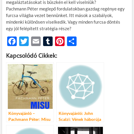
megaláztatásokat is büszkén el kell viselniük?
Pachmann Péter meglepő fordulatokban gazdag regénye egy
furcsa világba vezet bennünket. Itt mások a szabályok,
mindenki különösen viselkedik. Vagy minden furcsa döntés
egy jól felépített stratégia része?
F
T
E
T
Pi
O
ac
w
m
u
nt
ss
Kapcsolódó Cikkek:
e
itt
ail
m
er
za
b
er
bl
es
m
o
r
t
e
o
g
k
Könyvajánló –
Könyvajánló: John
Pachmann Péter: Misu
Scalzi: Vének háborúja
háborúja