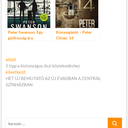
Peter Swanson: Egy
Könyvajánló – Peter
gyilkosság ára
Clines: 14
Bejegyzés
Előző
előző
cikk:
5 tipp a biztonságos őszi közlekedéshez
navigáció
Következő
következő
cikk:
HÉT ÚJ BEMUTATÓ AZ ÚJ ÉVADBAN A CENTRÁL
SZÍNHÁZBAN
keresés
…