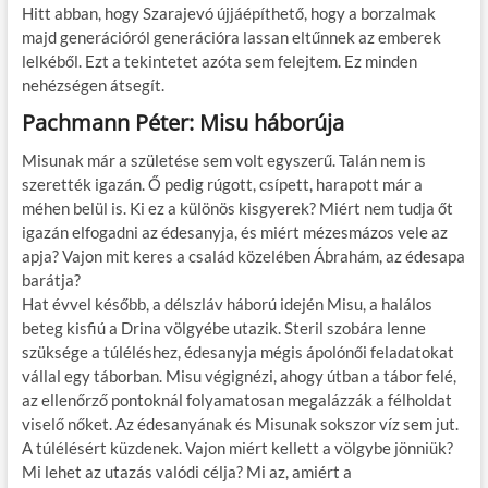
Hitt abban, hogy Szarajevó újjáépíthető, hogy a borzalmak
majd generációról generációra lassan eltűnnek az emberek
lelkéből. Ezt a tekintetet azóta sem felejtem. Ez minden
nehézségen átsegít.
Pachmann Péter: Misu háborúja
Misunak már a születése sem volt egyszerű. Talán nem is
szerették igazán. Ő pedig rúgott, csípett, harapott már a
méhen belül is. Ki ez a különös kisgyerek? Miért nem tudja őt
igazán elfogadni az édesanyja, és miért mézesmázos vele az
apja? Vajon mit keres a család közelében Ábrahám, az édesapa
barátja?
Hat évvel később, a délszláv háború idején Misu, a halálos
beteg kisfiú a Drina völgyébe utazik. Steril szobára lenne
szüksége a túléléshez, édesanyja mégis ápolónői feladatokat
vállal egy táborban. Misu végignézi, ahogy útban a tábor felé,
az ellenőrző pontoknál folyamatosan megalázzák a félholdat
viselő nőket. Az édesanyának és Misunak sokszor víz sem jut.
A túlélésért küzdenek. Vajon miért kellett a völgybe jönniük?
Mi lehet az utazás valódi célja? Mi az, amiért a