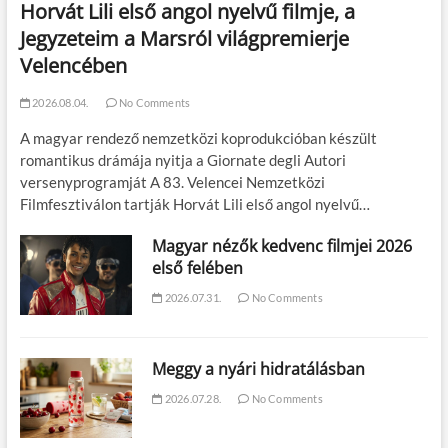
Horvát Lili első angol nyelvű filmje, a
Jegyzeteim a Marsról világpremierje
Velencében
2026.08.04.
No Comments
A magyar rendező nemzetközi koprodukcióban készült
romantikus drámája nyitja a Giornate degli Autori
versenyprogramját A 83. Velencei Nemzetközi
Filmfesztiválon tartják Horvát Lili első angol nyelvű…
Magyar nézők kedvenc filmjei 2026
első felében
2026.07.31.
No Comments
Meggy a nyári hidratálásban
2026.07.28.
No Comments