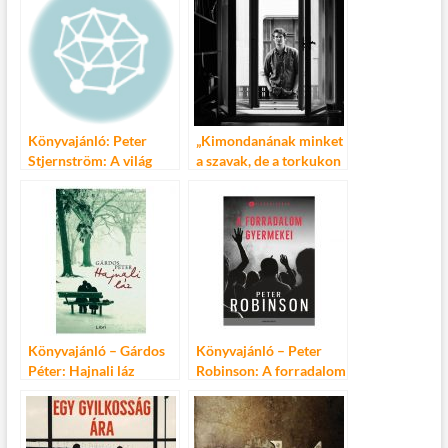
Könyvajánló: Peter
„Kimondanának minket
Stjernström: A világ
a szavak, de a torkukon
legjobb könyve
akadunk” – Závada
Péter: Roncs
szélárnyékban
Könyvajánló – Gárdos
Könyvajánló – Peter
Péter: Hajnali láz
Robinson: A forradalom
gyermekei