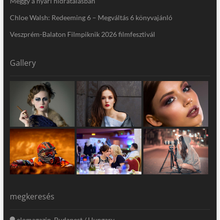
Meggy a nyári hidratálásban
Chloe Walsh: Redeeming 6 – Megváltás 6 könyvajánló
Veszprém-Balaton Filmpiknik 2026 filmfesztivál
Gallery
megkeresés
elomagazin, Budapest / Hungary