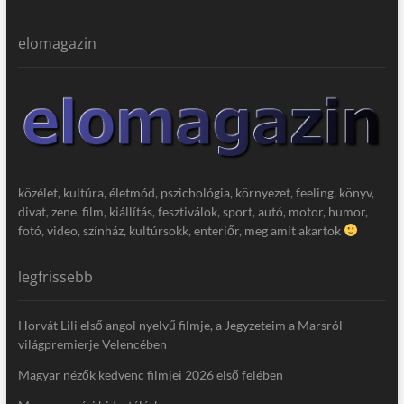
elomagazin
közélet, kultúra, életmód, pszichológia, környezet, feeling, könyv,
divat, zene, film, kiállítás, fesztiválok, sport, autó, motor, humor,
fotó, video, színház, kultúrsokk, enteriőr, meg amit akartok
legfrissebb
Horvát Lili első angol nyelvű filmje, a Jegyzeteim a Marsról
világpremierje Velencében
Magyar nézők kedvenc filmjei 2026 első felében