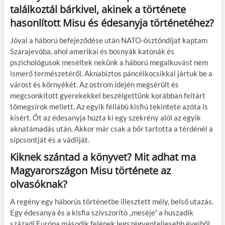
találkoztál bárkivel, akinek a története
hasonlított Misu és édesanyja történetéhez?
Jóval a háború befejeződése után NATO-ösztöndíjat kaptam
Szarajevóba, ahol amerikai és bosnyák katonák és
pszichológusok meséltek nekünk a háború megalkuvást nem
ismerő természetéről. Aknabiztos páncélkocsikkal jártuk be a
várost és környékét. Az ostrom idején megsérült és
megcsonkított gyerekekkel beszélgettünk korábban feltárt
tömegsírok mellett. Az egyik féllábú kisfiú tekintete azóta is
kísért. Őt az édesanyja húzta ki egy szekrény alól az egyik
aknatámadás után. Akkor már csak a bőr tartotta a térdénél a
sípcsontját és a vádliját.
Kiknek szántad a könyvet? Mit adhat ma
Magyarországon Misu története az
olvasóknak?
A regény egy háborús történetbe illesztett mély, belső utazás.
Egy édesanya és a kisfia szívszorító „meséje” a huszadik
századi Európa második felének legszégyenteljesebb éveiből.