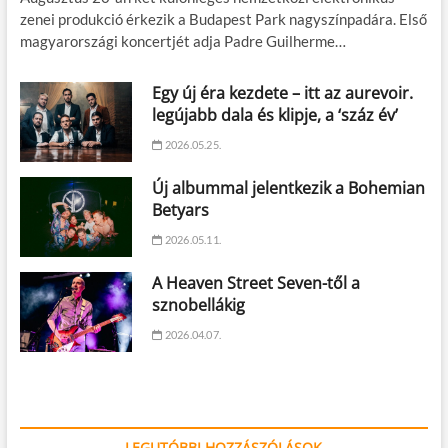
zenei produkció érkezik a Budapest Park nagyszínpadára. Első
magyarországi koncertjét adja Padre Guilherme…
Egy új éra kezdete – itt az aurevoir.
legújabb dala és klipje, a ‘száz év’
2026.05.25.
Új albummal jelentkezik a Bohemian
Betyars
2026.05.11.
A Heaven Street Seven-től a
sznobellákig
2026.04.07.
LEGUTÓBBI HOZZÁSZÓLÁSOK