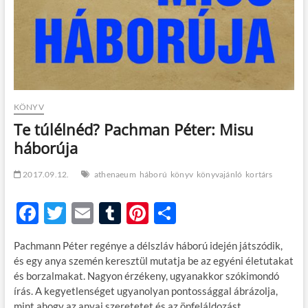
KÖNYV
Te túlélnéd? Pachman Péter: Misu
háborúja
2017.09.12.
athenaeum
háború
könyv
könyvajánló
kortárs
F
T
E
T
Pi
O
ac
w
m
u
nt
ss
Pachmann Péter regénye a délszláv háború idején játszódik,
e
itt
ail
m
er
za
és egy anya szemén keresztül mutatja be az egyéni életutakat
b
er
bl
es
m
és borzalmakat. Nagyon érzékeny, ugyanakkor szókimondó
írás. A kegyetlenséget ugyanolyan pontossággal ábrázolja,
o
r
t
e
mint ahogy az anyai szeretetet és az önfeláldozást.