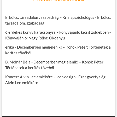
Erkölcs, társadalom, szabadság – Krízispszichológus
-
Erkölcs,
társadalom, szabadság
6 érdekes könyv karácsonyra – könyvajánló kicsit zöldebben
-
Könyvajánló: Nagy Réka: Ökoanyu
erika
-
Decemberben megjelenik! – Konok Péter: Történetek a
kerítés tövéből
B. Molnár Béla
-
Decemberben megjelenik! – Konok Péter:
Történetek a kerítés tövéből
Koncert Alvin Lee emlékére – icon.design
-
Ezer gyertya ég
Alvin Lee emlékére