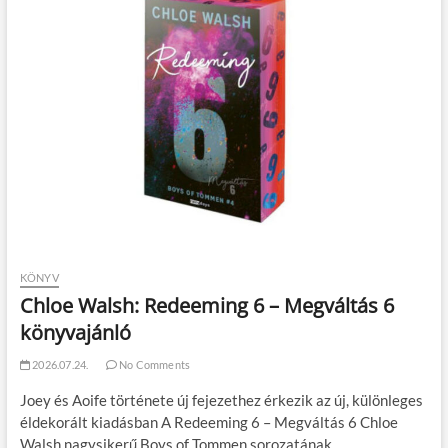
KÖNYV
Chloe Walsh: Redeeming 6 – Megváltás 6
könyvajánló
2026.07.24.
No Comments
Joey és Aoife története új fejezethez érkezik az új, különleges
éldekorált kiadásban A Redeeming 6 – Megváltás 6 Chloe
Walsh nagysikerű Boys of Tommen sorozatának…