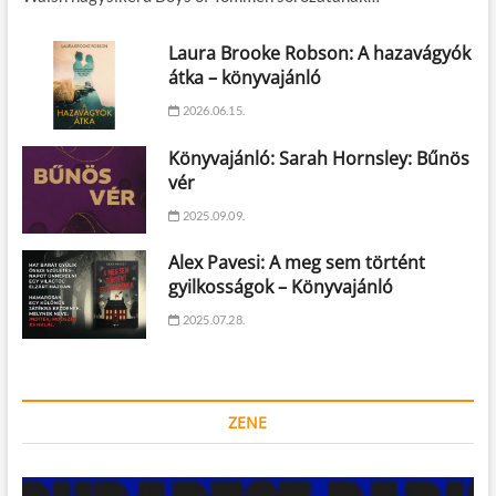
Laura Brooke Robson: A hazavágyók
átka – könyvajánló
2026.06.15.
Könyvajánló: Sarah Hornsley: Bűnös
vér
2025.09.09.
Alex Pavesi: A meg sem történt
gyilkosságok – Könyvajánló
2025.07.28.
ZENE