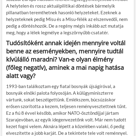
A helytelen és rossz aktuálpilitikai döntések bármelyik
pillanatban teremthetnek hasonló helyzeteket. Ezeknek a
helyzeteknek pedig Misu és a Misu-félék az elszenvedői, nem
pedig a döntéshozók. De a regény mégis inkább azt mutatja
meg, hogy a lélek legmélye a legszörnyűbb csatatér.
Tudósítóként annak idején mennyire voltál
benne az eseményekben, mennyire tudtál
kívülálló maradni? Van-e olyan élmény
(főleg negatív), aminek a mai napig hatása
alatt vagy?
1993-ban találkoztam egy fiatal bosnyák újságíróval, a
bosnyák elnöki palota folyosóján. A külügyminiszterre
vártunk, sokat beszélgettünk. Emlékszem, búcsúzáskor
erősen szorította a kezem, teljesen reményvesztettnek tűnt.
Ez a fiú 8 évvel később, amikor NATO-ösztöndíjjal jártam
Szarajevóban, az egyik idegenvezetőnk volt. Már nem tudott
kezet fogni velem. Aknára lépett a közelében valaki, ő pedig
elveszítette a jobb karját. De a tekintete tele volt reménnyel.