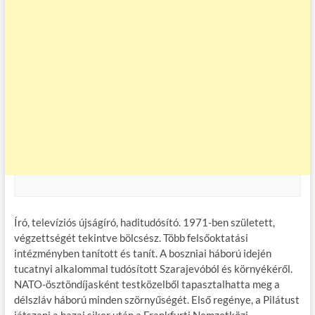
Író, televíziós újságíró, haditudósító. 1971-ben született,
végzettségét tekintve bölcsész. Több felsőoktatási
intézményben tanított és tanít. A boszniai háború idején
tucatnyi alkalommal tudósított Szarajevóból és környékéről.
NATO-ösztöndíjasként testközelből tapasztalhatta meg a
délszláv háború minden szörnyűségét. Első regénye, a Pilátust
játszani a hazai siker után a Frankfurti Nemzetközi