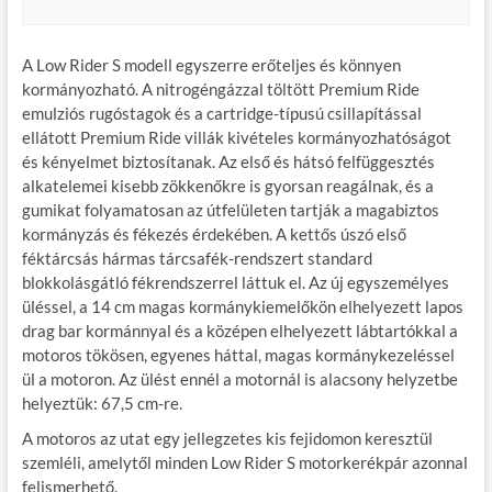
A Low Rider S modell egyszerre erőteljes és könnyen
kormányozható. A nitrogéngázzal töltött Premium Ride
emulziós rugóstagok és a cartridge-típusú csillapítással
ellátott Premium Ride villák kivételes kormányozhatóságot
és kényelmet biztosítanak. Az első és hátsó felfüggesztés
alkatelemei kisebb zökkenőkre is gyorsan reagálnak, és a
gumikat folyamatosan az útfelületen tartják a magabiztos
kormányzás és fékezés érdekében. A kettős úszó első
féktárcsás hármas tárcsafék-rendszert standard
blokkolásgátló fékrendszerrel láttuk el. Az új egyszemélyes
üléssel, a 14 cm magas kormánykiemelőkön elhelyezett lapos
drag bar kormánnyal és a középen elhelyezett lábtartókkal a
motoros tökösen, egyenes háttal, magas kormánykezeléssel
ül a motoron. Az ülést ennél a motornál is alacsony helyzetbe
helyeztük: 67,5 cm-re.
A motoros az utat egy jellegzetes kis fejidomon keresztül
szemléli, amelytől minden Low Rider S motorkerékpár azonnal
felismerhető.