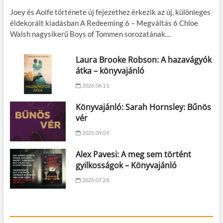
Joey és Aoife története új fejezethez érkezik az új, különleges
éldekorált kiadásban A Redeeming 6 – Megváltás 6 Chloe
Walsh nagysikerű Boys of Tommen sorozatának…
Laura Brooke Robson: A hazavágyók
átka – könyvajánló
2026.06.15.
Könyvajánló: Sarah Hornsley: Bűnös
vér
2025.09.09.
Alex Pavesi: A meg sem történt
gyilkosságok – Könyvajánló
2025.07.28.