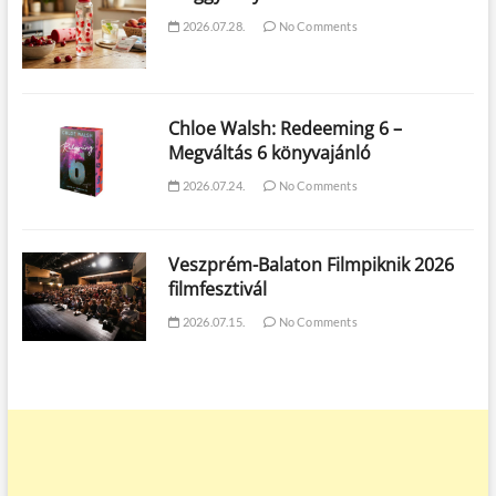
2026.07.28.
No Comments
Chloe Walsh: Redeeming 6 –
Megváltás 6 könyvajánló
2026.07.24.
No Comments
Veszprém-Balaton Filmpiknik 2026
filmfesztivál
2026.07.15.
No Comments