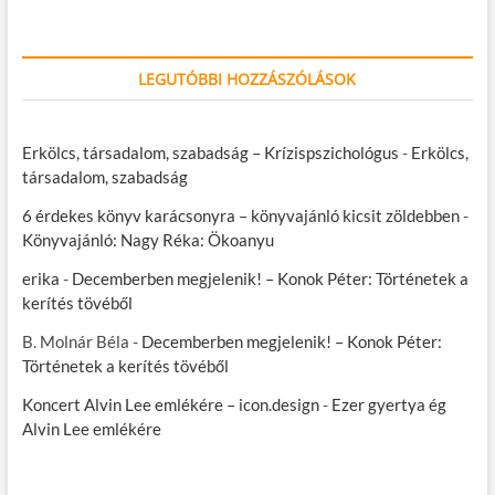
LEGUTÓBBI HOZZÁSZÓLÁSOK
Erkölcs, társadalom, szabadság – Krízispszichológus
-
Erkölcs,
társadalom, szabadság
6 érdekes könyv karácsonyra – könyvajánló kicsit zöldebben
-
Könyvajánló: Nagy Réka: Ökoanyu
erika
-
Decemberben megjelenik! – Konok Péter: Történetek a
kerítés tövéből
B. Molnár Béla
-
Decemberben megjelenik! – Konok Péter:
Történetek a kerítés tövéből
Koncert Alvin Lee emlékére – icon.design
-
Ezer gyertya ég
Alvin Lee emlékére