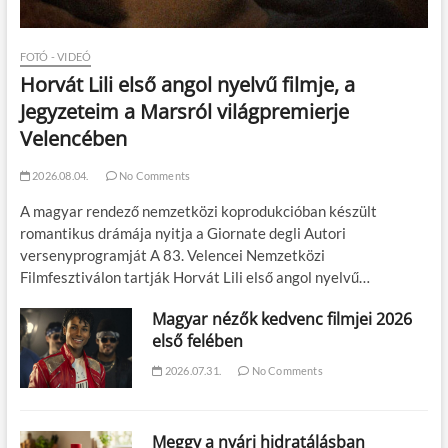
FOTÓ - VIDEÓ
Horvát Lili első angol nyelvű filmje, a
Jegyzeteim a Marsról világpremierje
Velencében
2026.08.04.
No Comments
A magyar rendező nemzetközi koprodukcióban készült
romantikus drámája nyitja a Giornate degli Autori
versenyprogramját A 83. Velencei Nemzetközi
Filmfesztiválon tartják Horvát Lili első angol nyelvű…
Magyar nézők kedvenc filmjei 2026
első felében
2026.07.31.
No Comments
Meggy a nyári hidratálásban