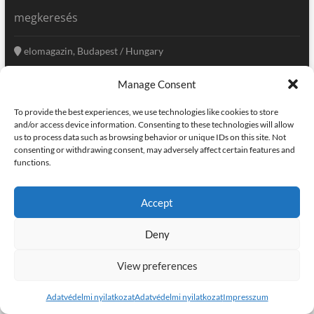
megkeresés
elomagazin, Budapest / Hungary
+36 20 333-6009
Manage Consent
szerkesztoseg@elomagazin.com
To provide the best experiences, we use technologies like cookies to store
elomagazin
and/or access device information. Consenting to these technologies will allow
us to process data such as browsing behavior or unique IDs on this site. Not
consenting or withdrawing consent, may adversely affect certain features and
functions.
facebook
twitter
instagram
googleplus
pinterest
Accept
kapcsolat
home
adatvédelem
impresszum
Deny
elomagazin
| powered by
icon.desing
:: internet solutions |
designed by:
theme freesia
| © copyright, all right reserved
View preferences
Adatvédelmi nyilatkozat
Adatvédelmi nyilatkozat
Impresszum