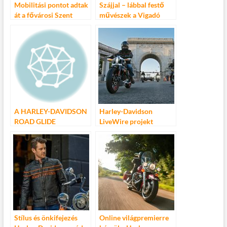
Mobilitási pontot adtak
Szájjal – lábbal festő
át a fővárosi Szent
művészek a Vigadó
Gellért téren
téren
A HARLEY-DAVIDSON
Harley-Davidson
ROAD GLIDE
LiveWire projekt
VISSZADÜBÖRÖG AZ
élménytúra
ASZFALTRÓL
Stílus és önkifejezés
Online világpremierre