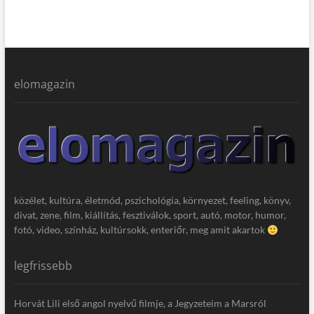
elomagazin
közélet, kultúra, életmód, pszichológia, környezet, feeling, könyv,
divat, zene, film, kiállítás, fesztiválok, sport, autó, motor, humor,
fotó, video, színház, kultúrsokk, enteriőr, meg amit akartok
legfrissebb
Horvát Lili első angol nyelvű filmje, a Jegyzeteim a Marsról