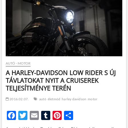
t
o
n
AUTÓ - MOTOR
A HARLEY-DAVIDSON LOW RIDER S ÚJ
TÁVLATOKAT NYIT A CRUISEREK
TELJESÍTMÉNYE TERÉN
2016.02.07.
autó
életmód
harley davidson
motor
F
T
E
T
Pi
O
ac
w
m
u
nt
ss