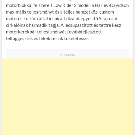
motorblokkal felszerelt Low Rider S modell a Harley-Davidson
maximális teljesítményt és a teljes nemzetközi custom
motoros kultúra által inspirált dizájnt egyesítő S-sorozat
cirkálóinak harmadik tagja. A lecsupaszított és tettre kész
motorkerékpár teljesítményét továbbfejlesztett
felfüggesztés és fékek teszik tökéletessé.
HIRDETÉS