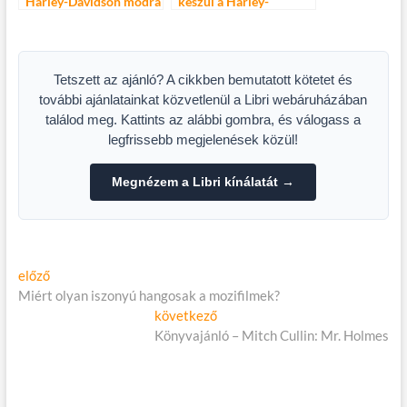
Harley-Davidson módra
készül a Harley-
Davidson
Tetszett az ajánló? A cikkben bemutatott kötetet és
további ajánlatainkat közvetlenül a Libri webáruházában
találod meg. Kattints az alábbi gombra, és válogass a
legfrissebb megjelenések közül!
Megnézem a Libri kínálatát →
Bejegyzés
Előző
előző
cikk:
Miért olyan iszonyú hangosak a mozifilmek?
navigáció
Következő
következő
cikk:
Könyvajánló – Mitch Cullin: Mr. Holmes