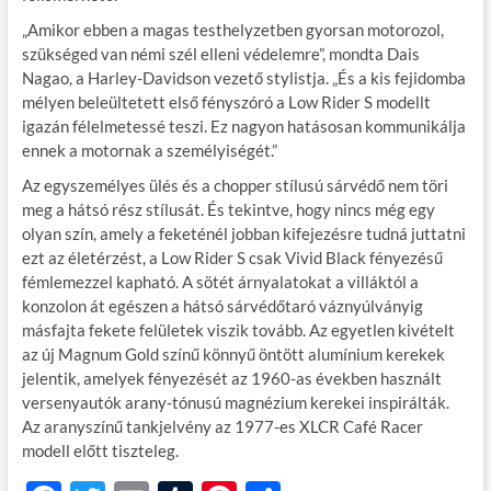
„Amikor ebben a magas testhelyzetben gyorsan motorozol,
szükséged van némi szél elleni védelemre”, mondta Dais
Nagao, a Harley-Davidson vezető stylistja. „És a kis fejidomba
mélyen beleültetett első fényszóró a Low Rider S modellt
igazán félelmetessé teszi. Ez nagyon hatásosan kommunikálja
ennek a motornak a személyiségét.”
Az egyszemélyes ülés és a chopper stílusú sárvédő nem töri
meg a hátsó rész stílusát. És tekintve, hogy nincs még egy
olyan szín, amely a feketénél jobban kifejezésre tudná juttatni
ezt az életérzést, a Low Rider S csak Vivid Black fényezésű
fémlemezzel kapható. A sötét árnyalatokat a villáktól a
konzolon át egészen a hátsó sárvédőtaró váznyúlványig
másfajta fekete felületek viszik tovább. Az egyetlen kivételt
az új Magnum Gold színű könnyű öntött alumínium kerekek
jelentik, amelyek fényezését az 1960-as években használt
versenyautók arany-tónusú magnézium kerekei inspirálták.
Az aranyszínű tankjelvény az 1977-es XLCR Café Racer
modell előtt tiszteleg.