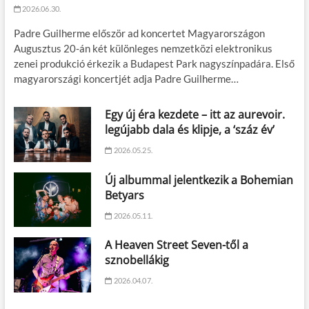
2026.06.30.
Padre Guilherme először ad koncertet Magyarországon
Augusztus 20-án két különleges nemzetközi elektronikus
zenei produkció érkezik a Budapest Park nagyszínpadára. Első
magyarországi koncertjét adja Padre Guilherme…
Egy új éra kezdete – itt az aurevoir.
legújabb dala és klipje, a ‘száz év’
2026.05.25.
Új albummal jelentkezik a Bohemian
Betyars
2026.05.11.
A Heaven Street Seven-től a
sznobellákig
2026.04.07.