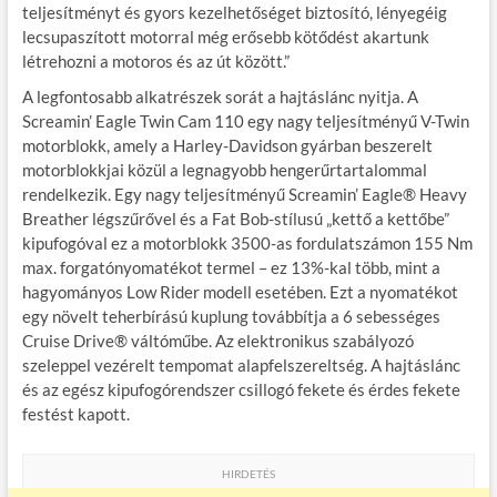
teljesítményt és gyors kezelhetőséget biztosító, lényegéig
lecsupaszított motorral még erősebb kötődést akartunk
létrehozni a motoros és az út között.”
A legfontosabb alkatrészek sorát a hajtáslánc nyitja. A
Screamin’ Eagle Twin Cam 110 egy nagy teljesítményű V-Twin
motorblokk, amely a Harley-Davidson gyárban beszerelt
motorblokkjai közül a legnagyobb hengerűrtartalommal
rendelkezik. Egy nagy teljesítményű Screamin’ Eagle® Heavy
Breather légszűrővel és a Fat Bob-stílusú „kettő a kettőbe”
kipufogóval ez a motorblokk 3500-as fordulatszámon 155 Nm
max. forgatónyomatékot termel – ez 13%-kal több, mint a
hagyományos Low Rider modell esetében. Ezt a nyomatékot
egy növelt teherbírású kuplung továbbítja a 6 sebességes
Cruise Drive® váltóműbe. Az elektronikus szabályozó
szeleppel vezérelt tempomat alapfelszereltség. A hajtáslánc
és az egész kipufogórendszer csillogó fekete és érdes fekete
festést kapott.
HIRDETÉS