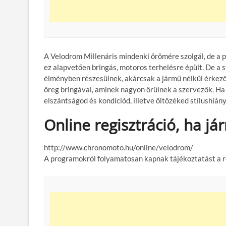
A Velodrom Millenáris mindenki örömére szolgál, de a p
ez alapvetően bringás, motoros terhelésre épült. De a 
élményben részesülnek, akárcsak a jármű nélkül érkező
öreg bringával, aminek nagyon örülnek a szervezők. Ha
elszántságod és kondíciód, illetve öltözéked stílushiány
Online regisztráció, ha já
http://www.chronomoto.hu/online/velodrom/
A programokról folyamatosan kapnak tájékoztatást a 