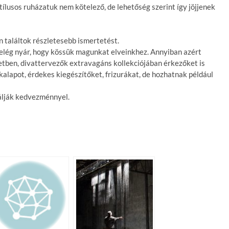
usos ruházatuk nem kötelező, de lehetőség szerint így jöjjenek
n találtok részletesebb ismertetést.
n elég nyár, hogy kössük magunkat elveinkhez. Annyiban azért
etben, divattervezők extravagáns kollekciójában érkezőket is
alapot, érdekes kiegészítőket, frizurákat, de hozhatnak például
álják kedvezménnyel.