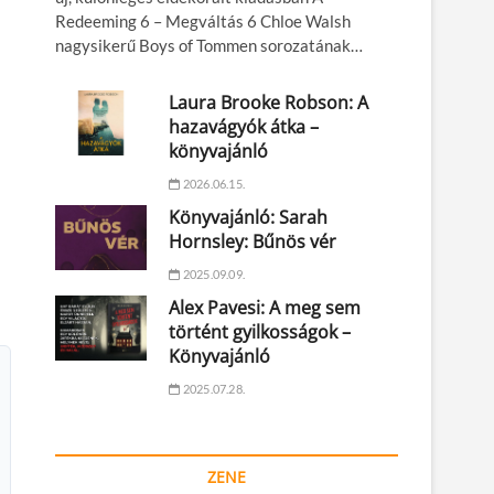
Redeeming 6 – Megváltás 6 Chloe Walsh
nagysikerű Boys of Tommen sorozatának…
Laura Brooke Robson: A
hazavágyók átka –
könyvajánló
2026.06.15.
Könyvajánló: Sarah
Hornsley: Bűnös vér
2025.09.09.
Alex Pavesi: A meg sem
történt gyilkosságok –
Könyvajánló
2025.07.28.
ZENE