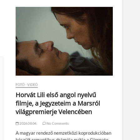
n
FOTÓ - VIDEÓ
Horvát Lili első angol nyelvű
filmje, a Jegyzeteim a Marsról
világpremierje Velencében
2026.08.04.
No Comments
A magyar rendező nemzetközi koprodukcióban
készült romantikus drámája nyitja a Giornate