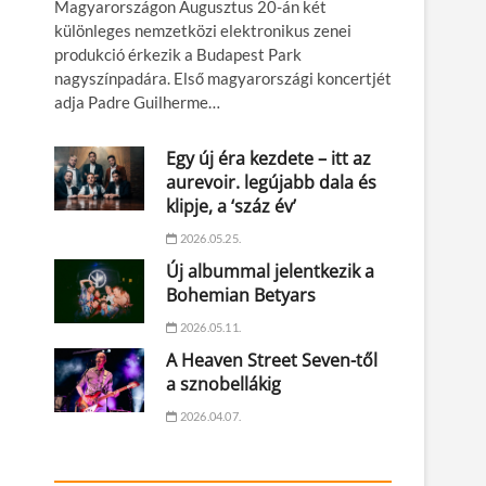
Magyarországon Augusztus 20-án két
különleges nemzetközi elektronikus zenei
produkció érkezik a Budapest Park
nagyszínpadára. Első magyarországi koncertjét
adja Padre Guilherme…
Egy új éra kezdete – itt az
aurevoir. legújabb dala és
klipje, a ‘száz év’
2026.05.25.
Új albummal jelentkezik a
Bohemian Betyars
2026.05.11.
A Heaven Street Seven-től
a sznobellákig
2026.04.07.