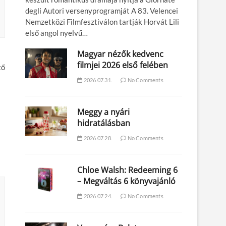
degli Autori versenyprogramját A 83. Velencei
Nemzetközi Filmfesztiválon tartják Horvát Lili
első angol nyelvű…
Magyar nézők kedvenc
filmjei 2026 első felében
tő
2026.07.31.
No Comments
Meggy a nyári
hidratálásban
2026.07.28.
No Comments
Chloe Walsh: Redeeming 6
– Megváltás 6 könyvajánló
2026.07.24.
No Comments