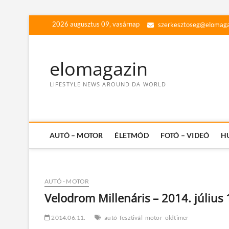
Skip
2026 augusztus 09, vasárnap
szerkesztoseg@elomaga
to
content
elomagazin
LIFESTYLE NEWS AROUND DA WORLD
AUTÓ – MOTOR
ÉLETMÓD
FOTÓ – VIDEÓ
H
AUTÓ - MOTOR
Velodrom Millenáris – 2014. július 
2014.06.11.
autó
fesztivál
motor
oldtimer