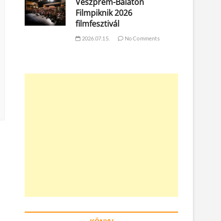
Veszprém-Balaton
Filmpiknik 2026
filmfesztivál
2026.07.15.
No Comments