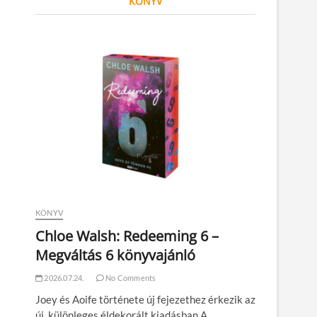
KÖNYV
KÖNYV
Chloe Walsh: Redeeming 6 –
Megváltás 6 könyvajánló
2026.07.24.
No Comments
Joey és Aoife története új fejezethez érkezik az
új, különleges éldekorált kiadásban A