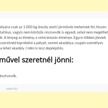
ályára csak az 1.000 kg önsúly alatti járművek mehetnek fel, hiszen
statikus, vagyis nem körözős részvevők is egyedi, sehol nem megélhe
k. A lényeg az élmény, a veteránozás élménye. Egyre többen jönnek
 szeretnéd kipróbálni a pályát, semmi akadálya, csupán személyes
a lehet akadály J Idén is lesz depóépítés.
rművel szeretnél jönni:
résztvevők.
HIRDETÉS