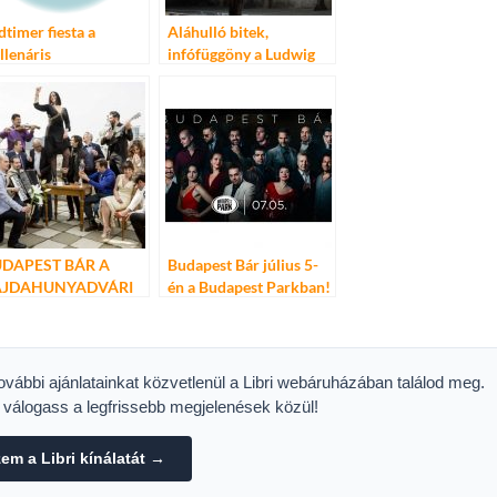
dtimer fiesta a
Aláhulló bitek,
llenáris
infófüggöny a Ludwig
lodromban
Múzeumban – Julius
Popp: Bit.Fall
DAPEST BÁR A
Budapest Bár július 5-
AJDAHUNYADVÁRI
én a Budapest Parkban!
NEI FESZTIVÁLON
Ne maradj le!
LIUS 30-ÁN
további ajánlatainkat közvetlenül a Libri webáruházában találod meg.
s válogass a legfrissebb megjelenések közül!
m a Libri kínálatát →