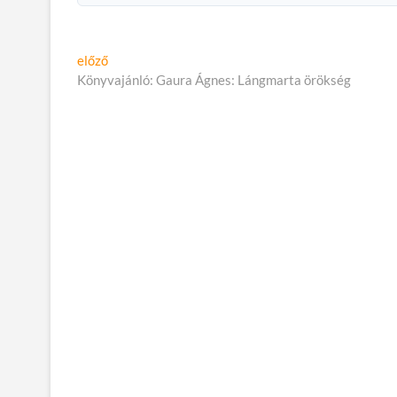
Bejegyzés
Előző
előző
cikk:
Könyvajánló: Gaura Ágnes: Lángmarta örökség
navigáció