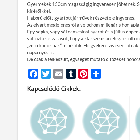
Gyermekek 150cm magasságig ingyenesen jöhetnek. Stíl
kísérőikkel.
Háború előtt gyártott járművek részvétele ingyenes.
Az elvárt megjelenésről a velodrom millenáris honlapjá
Egy sapka, vagy sál nem csinál nyarat és a július éppe
változtak elvárások, hogy a klasszikusan elegáns öltöz
„velodromosnak” minősítik. Hölgyeken szívesen látnak k
napernyőt is.
De csak a felkészült, egységet mutató öltözéket honor
F
T
E
T
Pi
O
ac
w
m
u
nt
ss
Kapcsolódó Cikkek:
e
itt
ail
m
er
za
b
er
bl
es
m
o
r
t
e
o
g
k