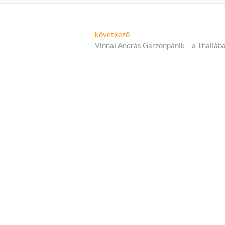
Következő
következő
cikk:
Vinnai András Garzonpánik – a Thaliáb