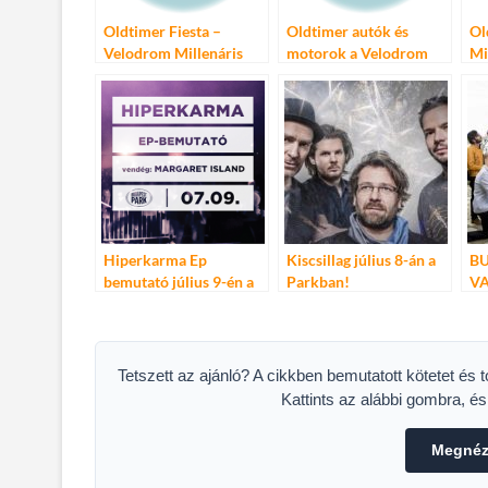
Oldtimer Fiesta –
Oldtimer autók és
Ol
Velodrom Millenáris
motorok a Velodrom
Mi
Millenáris
Ve
versenypályán
Hiperkarma Ep
Kiscsillag július 8-án a
BU
bemutató július 9-én a
Parkban!
V
Budapest parkban!
ZE
JÚ
Tetszett az ajánló? A cikkben bemutatott kötetet és 
Kattints az alábbi gombra, é
Megnéze