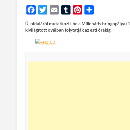
F
T
E
T
Pi
O
ac
w
m
u
nt
ss
Új oldaláról mutatkozik be a Millenáris bringapálya (
e
itt
ail
m
er
za
kivilágított oválban folytatják az esti órákig.
b
er
bl
es
m
o
r
t
e
o
g
k