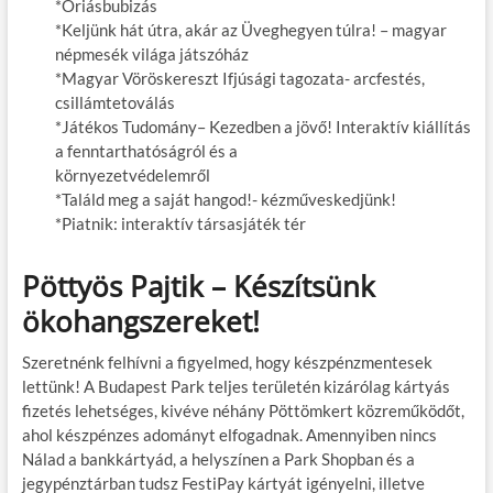
*Óriásbubizás
*Keljünk hát útra, akár az Üveghegyen túlra! – magyar
népmesék világa játszóház
*Magyar Vöröskereszt Ifjúsági tagozata- arcfestés,
csillámtetoválás
*Játékos Tudomány– Kezedben a jövő! Interaktív kiállítás
a fenntarthatóságról és a
környezetvédelemről
*Találd meg a saját hangod!- kézműveskedjünk!
*Piatnik: interaktív társasjáték tér
Pöttyös Pajtik – Készítsünk
ökohangszereket!
Szeretnénk felhívni a figyelmed, hogy készpénzmentesek
lettünk! A Budapest Park teljes területén kizárólag kártyás
fizetés lehetséges, kivéve néhány Pöttömkert közreműködőt,
ahol készpénzes adományt elfogadnak. Amennyiben nincs
Nálad a bankkártyád, a helyszínen a Park Shopban és a
jegypénztárban tudsz FestiPay kártyát igényelni, illetve