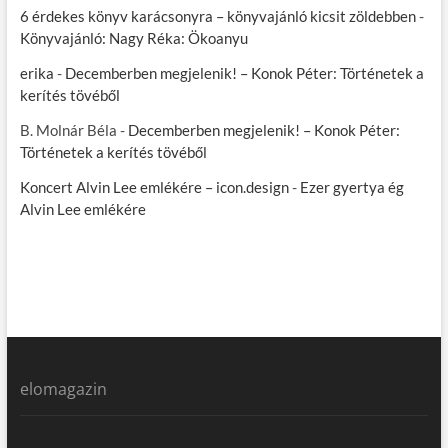
6 érdekes könyv karácsonyra – könyvajánló kicsit zöldebben
-
Könyvajánló: Nagy Réka: Ökoanyu
erika
-
Decemberben megjelenik! – Konok Péter: Történetek a
kerítés tövéből
B. Molnár Béla
-
Decemberben megjelenik! – Konok Péter:
Történetek a kerítés tövéből
Koncert Alvin Lee emlékére – icon.design
-
Ezer gyertya ég
Alvin Lee emlékére
elomagazin