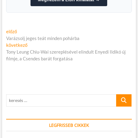
Bejegyzés
Előző
előző
cikk:
Varázsolj jeges teát minden pohárba
navigáció
Következő
következő
cikk:
Tony Leung Chiu-Wai szereplésével elindult Enyedi Ildikó új
filmje, a Csendes barát forgatása
keresés
…
LEGFRISSEB CIKKEK