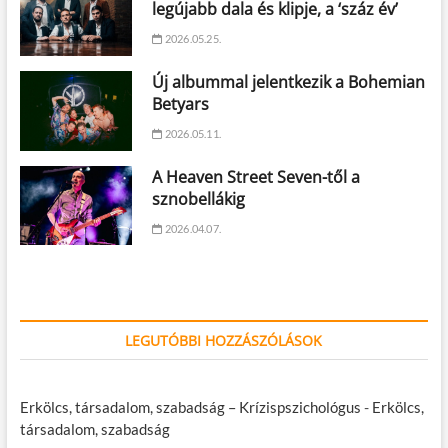
legújabb dala és klipje, a ‘száz év’
2026.05.25.
Új albummal jelentkezik a Bohemian
Betyars
2026.05.11.
A Heaven Street Seven-től a
sznobellákig
2026.04.07.
LEGUTÓBBI HOZZÁSZÓLÁSOK
Erkölcs, társadalom, szabadság – Krízispszichológus
-
Erkölcs,
társadalom, szabadság