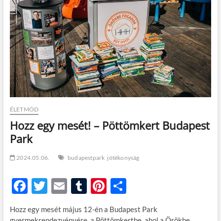
t
o
n
ÉLETMÓD
Hozz egy mesét! – Pöttömkert Budapest
Park
2024.05.06.
budapestpark
jótékonyság
F
T
E
T
Pi
O
ac
w
m
u
nt
ss
Hozz egy mesét május 12-én a Budapest Park
e
itt
ail
m
er
za
gyermekrendezvényére, a Pöttömkertbe, ahol a Örökbe