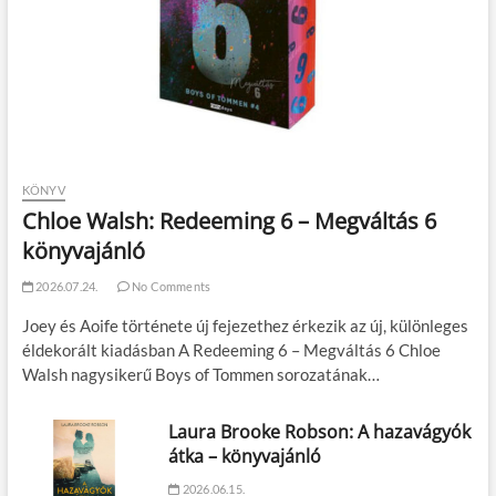
KÖNYV
Chloe Walsh: Redeeming 6 – Megváltás 6
könyvajánló
2026.07.24.
No Comments
Joey és Aoife története új fejezethez érkezik az új, különleges
éldekorált kiadásban A Redeeming 6 – Megváltás 6 Chloe
Walsh nagysikerű Boys of Tommen sorozatának…
Laura Brooke Robson: A hazavágyók
átka – könyvajánló
2026.06.15.