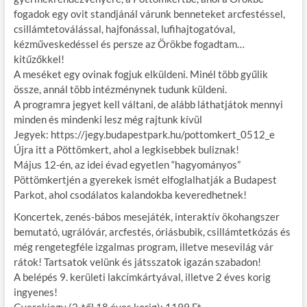
b
er
bl
es
m
fogadok egy ovit standjánál várunk benneteket arcfestéssel,
csillámtetoválással, hajfonással, lufihajtogatóval,
o
r
t
e
kézműveskedéssel és persze az Örökbe fogadtam…
o
g
kitűzőkkel!
A meséket egy ovinak fogjuk elküldeni. Minél több gyűlik
k
össze, annál több intézménynek tudunk küldeni.
A programra jegyet kell váltani, de alább láthatjátok mennyi
minden és mindenki lesz még rajtunk kívül
Jegyek: https://jegy.budapestpark.hu/pottomkert_0512_e
Újra itt a Pöttömkert, ahol a legkisebbek buliznak!
Május 12-én, az idei évad egyetlen “hagyományos”
Pöttömkertjén a gyerekek ismét elfoglalhatják a Budapest
Parkot, ahol csodálatos kalandokba keveredhetnek!
Koncertek, zenés-bábos mesejáték, interaktív ökohangszer
bemutató, ugrálóvár, arcfestés, óriásbubik, csillámtetkózás és
még rengetegféle izgalmas program, illetve mesevilág vár
rátok! Tartsatok velünk és játsszatok igazán szabadon!
A belépés 9. kerületi lakcímkártyával, illetve 2 éves korig
ingyenes!
Gyerekjegy (2-től 18 éves korig): 1199 Ft