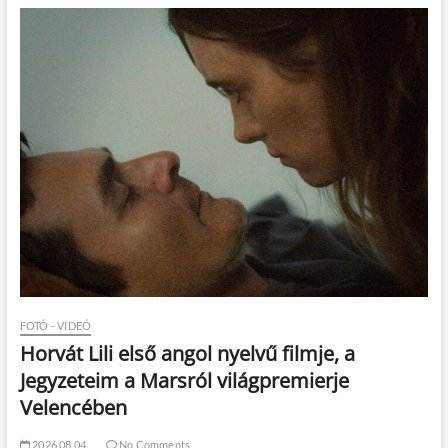
FOTÓ - VIDEÓ
Horvát Lili első angol nyelvű filmje, a
Jegyzeteim a Marsról világpremierje
Velencében
2026.08.04.
No Comments