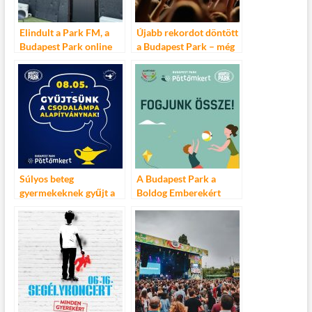
Elindult a Park FM, a
Újabb rekordot döntött
Budapest Park online
a Budapest Park – még
rádiója!
soha ennyien nem
fordultak meg egy
évadban a
szórakozóhelyen
Súlyos beteg
A Budapest Park a
gyermekeknek gyűjt a
Boldog Emberekért
Budapest Park