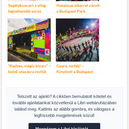
Segélykoncert a világ
Hatalmas sikerrel zárult
legnehezebb sorsú
a Budapest Park
gyerekeiért a Budapest
UNICEF Segélykoncert
Park és az UNICEF
Magyarország
szervezésében június
16-án!
“Kedves, mégis bizarr” –
Gyere, ne félj! –
belső utazásra invitál
Kinyitott a Budapest
furcsa kilencedik
Park!
évadában a Budapest
Park
Tetszett az ajánló? A cikkben bemutatott kötetet és
további ajánlatainkat közvetlenül a Libri webáruházában
találod meg. Kattints az alábbi gombra, és válogass a
legfrissebb megjelenések közül!
Megnézem a Libri kínálatát →