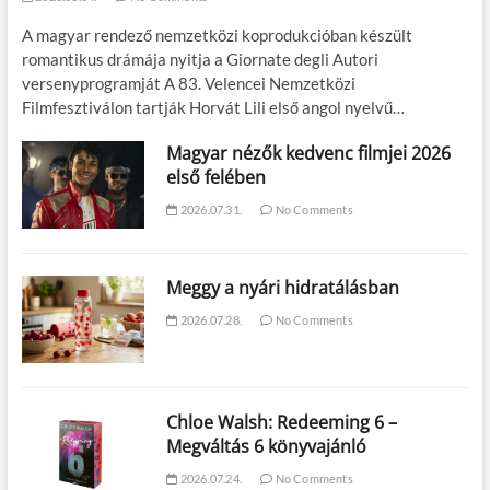
A magyar rendező nemzetközi koprodukcióban készült
romantikus drámája nyitja a Giornate degli Autori
versenyprogramját A 83. Velencei Nemzetközi
Filmfesztiválon tartják Horvát Lili első angol nyelvű…
Magyar nézők kedvenc filmjei 2026
első felében
2026.07.31.
No Comments
Meggy a nyári hidratálásban
2026.07.28.
No Comments
Chloe Walsh: Redeeming 6 –
Megváltás 6 könyvajánló
2026.07.24.
No Comments