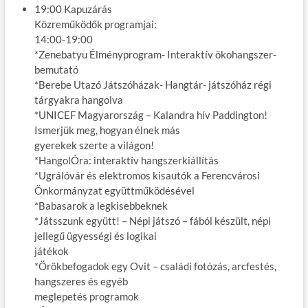
19:00 Kapuzárás
Közreműködők programjai:
14:00-19:00
*Zenebatyu Élményprogram- Interaktív ökohangszer-
bemutató
*Berebe Utazó Játszóházak- Hangtár- játszóház régi
tárgyakra hangolva
*UNICEF Magyarország – Kalandra hív Paddington!
Ismerjük meg, hogyan élnek más
gyerekek szerte a világon!
*HangolÓra: interaktív hangszerkiállítás
*Ugrálóvár és elektromos kisautók a Ferencvárosi
Önkormányzat együttműködésével
*Babasarok a legkisebbeknek
*Játsszunk együtt! – Népi játszó – fából készült, népi
jellegű ügyességi és logikai
játékok
*Örökbefogadok egy Ovit – családi fotózás, arcfestés,
hangszeres és egyéb
meglepetés programok