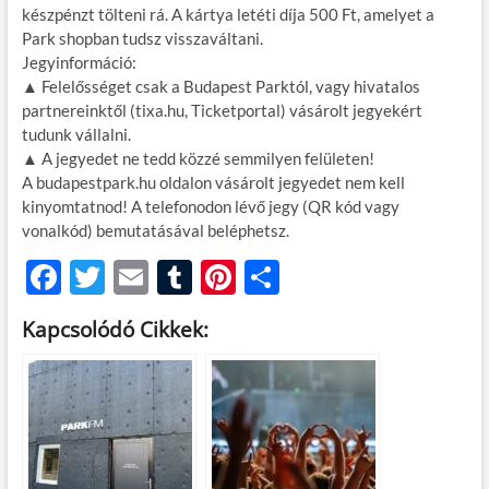
készpénzt tölteni rá. A kártya letéti díja 500 Ft, amelyet a
Park shopban tudsz visszaváltani.
Jegyinformáció:
▲ Felelősséget csak a Budapest Parktól, vagy hivatalos
partnereinktől (tixa.hu, Ticketportal) vásárolt jegyekért
tudunk vállalni.
▲ A jegyedet ne tedd közzé semmilyen felületen!
A budapestpark.hu oldalon vásárolt jegyedet nem kell
kinyomtatnod! A telefonodon lévő jegy (QR kód vagy
vonalkód) bemutatásával beléphetsz.
F
T
E
T
Pi
O
ac
w
m
u
nt
ss
Kapcsolódó Cikkek:
e
itt
ail
m
er
za
b
er
bl
es
m
o
r
t
e
o
g
k