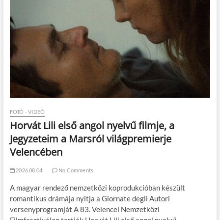
FOTÓ - VIDEÓ
Horvát Lili első angol nyelvű filmje, a
Jegyzeteim a Marsról világpremierje
Velencében
2026.08.04.
No Comments
A magyar rendező nemzetközi koprodukcióban készült
romantikus drámája nyitja a Giornate degli Autori
versenyprogramját A 83. Velencei Nemzetközi