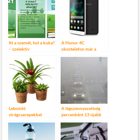
Itt a szemét, hol a kuka?
A Honor 4C
– szelektív
okostelefon már a
memóriajáték
boltokban!
okostelefonra
Lebomló
A légszennyezettség
virágcserepekkel
percenként 13 újabb
csökkenti
áldozatot követel
műanyagfelhasználását
a SPAR