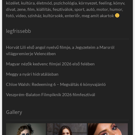
közélet, kultúra, életmód, pszichológia, környezet, feeling, könyv,
divat, zene, film, kiállítás, fesztiválok, sport, autó, motor, humor,
fotó, video, színház, kultúrsokk, enteriőr, meg amit akartok
legfrissebb
Horvát Lili első angol nyelvű filmje, a Jegyzeteim a Marsról
világpremierje Velencében
Magyar nézők kedvenc filmjei 2026 első felében
Meggy a nyári hidratálásban
Chloe Walsh: Redeeming 6 – Megváltás 6 könyvajánló
Veszprém-Balaton Filmpiknik 2026 filmfesztivál
Gallery