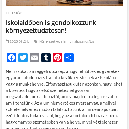
ÉLETMÓD
Iskolaidőben is gondolkozzunk
környezettudatosan!
2023.09.24.
környezetvédelem
újrahasznosítás
F
T
E
T
Pi
O
ac
w
m
u
nt
ss
Nem szokatlan reggeli utcakép, ahogy felnőttek és gyerekek
e
itt
ail
m
er
za
egyaránt aludobozos itallal a kezükben sietnek az iskolába
b
er
bl
es
m
vagy a munkahelyre. Elfogyasztásuk után azonban, nagy lehet
a kísértés, hogy az első szemetesnél gyorsan
o
r
t
e
megszabaduljunk a doboztól, ám ez majdnem a legrosszabb,
o
g
amit tehetünk. Az alumínium értékes nyersanyag, amellyel
sokféle helyen és módon találkozhatunk a mindennapokban,
k
ezért fontos tudatosítani, hogy az alumíniumdoboznak nem a
hagyományos szemetesben van a helye, mivel végtelenszer
újrahasznosítható nyersanyagról van szó.