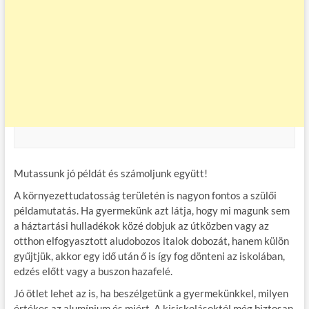
Mutassunk jó példát és számoljunk együtt!
A környezettudatosság területén is nagyon fontos a szülői
példamutatás. Ha gyermekünk azt látja, hogy mi magunk sem
a háztartási hulladékok közé dobjuk az útközben vagy az
otthon elfogyasztott aludobozos italok dobozát, hanem külön
gyűjtjük, akkor egy idő után ő is így fog dönteni az iskolában,
edzés előtt vagy a buszon hazafelé.
Jó ötlet lehet az is, ha beszélgetünk a gyermekünkkel, milyen
értékes az alumínium és miért. A kisiskolásoktól még biztosan