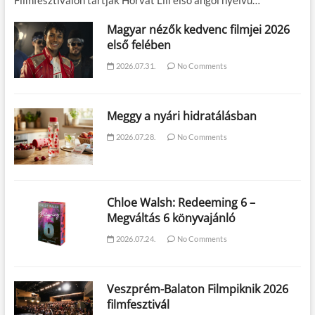
Filmfesztiválon tartják Horvát Lili első angol nyelvű…
Magyar nézők kedvenc filmjei 2026
első felében
2026.07.31.
No Comments
Meggy a nyári hidratálásban
2026.07.28.
No Comments
Chloe Walsh: Redeeming 6 –
Megváltás 6 könyvajánló
2026.07.24.
No Comments
Veszprém-Balaton Filmpiknik 2026
filmfesztivál