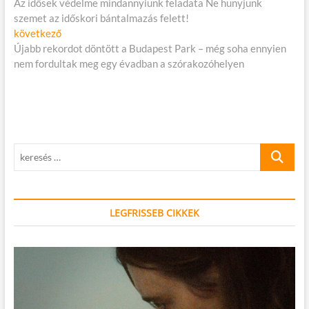
cikk:
Az idősek védelme mindannyiunk feladata Ne hunyjunk
navigáció
szemet az időskori bántalmazás felett!
Következő
következő
cikk:
Újabb rekordot döntött a Budapest Park – még soha ennyien
nem fordultak meg egy évadban a szórakozóhelyen
keresés
…
LEGFRISSEB CIKKEK