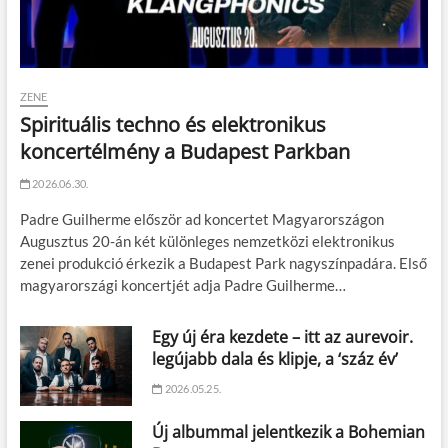
ZENE
Spirituális techno és elektronikus
koncertélmény a Budapest Parkban
2026.06.30.
Padre Guilherme először ad koncertet Magyarországon
Augusztus 20-án két különleges nemzetközi elektronikus
zenei produkció érkezik a Budapest Park nagyszínpadára. Első
magyarországi koncertjét adja Padre Guilherme…
Egy új éra kezdete – itt az aurevoir.
legújabb dala és klipje, a ‘száz év’
2026.05.25.
Új albummal jelentkezik a Bohemian