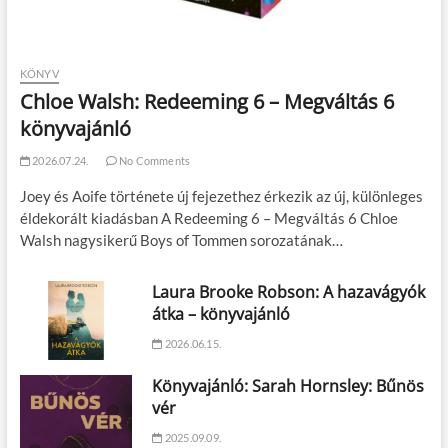
KÖNYV
Chloe Walsh: Redeeming 6 – Megváltás 6
könyvajánló
2026.07.24.
No Comments
Joey és Aoife története új fejezethez érkezik az új, különleges
éldekorált kiadásban A Redeeming 6 – Megváltás 6 Chloe
Walsh nagysikerű Boys of Tommen sorozatának…
Laura Brooke Robson: A hazavágyók
átka – könyvajánló
2026.06.15.
Könyvajánló: Sarah Hornsley: Bűnös
vér
2025.09.09.