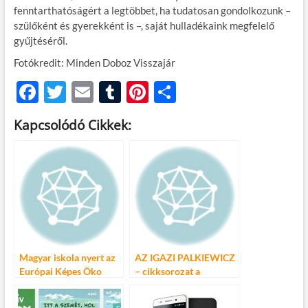
fenntarthatóságért a legtöbbet, ha tudatosan gondolkozunk –
szülőként és gyerekként is –, saját hulladékaink megfelelő
gyűjtéséről.
Fotókredit: Minden Doboz Visszajár
F
T
E
T
Pi
O
ac
w
m
u
nt
ss
Kapcsolódó Cikkek:
e
itt
ail
m
er
za
b
er
bl
es
m
o
r
t
e
o
g
k
Magyar iskola nyert az
AZ IGAZI PALKIEWICZ
Európai Képes Öko
– cikksorozat a
Napló versenyén
világhírű felfedezőről