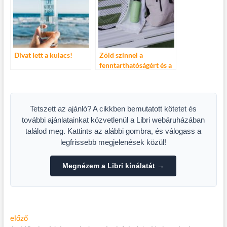
Divat lett a kulacs!
Zöld színnel a
fenntarthatóságért és a
tudatosabb döntésekért
Tetszett az ajánló? A cikkben bemutatott kötetet és
további ajánlatainkat közvetlenül a Libri webáruházában
találod meg. Kattints az alábbi gombra, és válogass a
legfrissebb megjelenések közül!
Megnézem a Libri kínálatát →
Bejegyzés
Előző
előző