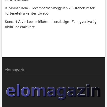
B. Molnár Béla
-
Decemberben megjelenik! – Konok Péter:
Történetek a kerítés tövéből
Koncert Alvin Lee emlékére – icon.design
-
Ezer gyertya ég
Alvin Lee emlékére
elomagazin