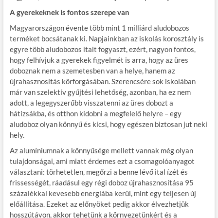
A gyerekeknek is fontos szerepe van
Magyarországon évente több mint 1 milliárd aludobozos
terméket bocsátanak ki. Napjainkban az iskolás korosztály is
egyre több aludobozos italt fogyaszt, ezért, nagyon fontos,
hogy felhívjuk a gyerekek figyelmét is arra, hogy az üres
doboznak nem a szemetesben van a helye, hanem az
újrahasznosítás körforgásában. Szerencsére sok iskolában
már van szelektív gyűjtési lehetőség, azonban, ha ez nem
adott, a legegyszerűbb visszatenni az üres dobozt a
hátizsákba, és otthon kidobni a megfelelő helyre – egy
aludoboz olyan könnyű és kicsi, hogy egészen biztosan jut neki
hely.
Az alumíniumnak a könnyűsége mellett vannak még olyan
tulajdonságai, ami miatt érdemes ezt a csomagolóanyagot
választani: törhetetlen, megőrzi a benne lévő ital ízét és
frissességét, ráadásul egy régi doboz újrahasznosítása 95
százalékkal kevesebb energiába kerül, mint egy teljesen új
előállítása. Ezeket az előnyöket pedig akkor élvezhetjük
hosszútávon, akkor tehetünk a környezetünkért és a