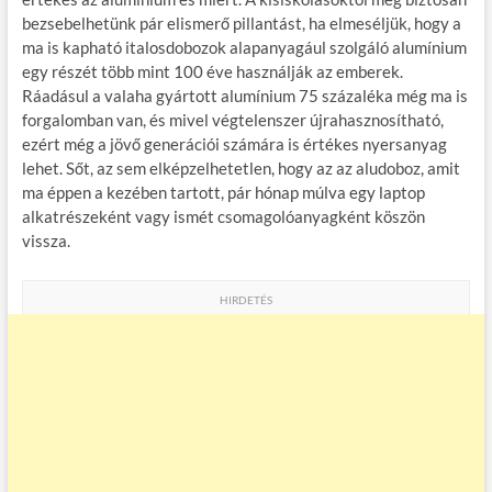
bezsebelhetünk pár elismerő pillantást, ha elmeséljük, hogy a
ma is kapható italosdobozok alapanyagául szolgáló alumínium
egy részét több mint 100 éve használják az emberek.
Ráadásul a valaha gyártott alumínium 75 százaléka még ma is
forgalomban van, és mivel végtelenszer újrahasznosítható,
ezért még a jövő generációi számára is értékes nyersanyag
lehet. Sőt, az sem elképzelhetetlen, hogy az az aludoboz, amit
ma éppen a kezében tartott, pár hónap múlva egy laptop
alkatrészeként vagy ismét csomagolóanyagként köszön
vissza.
HIRDETÉS