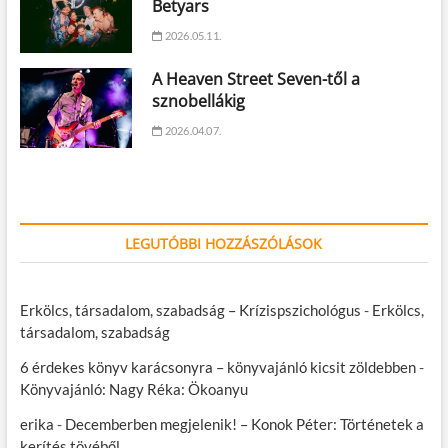
Betyars
2026.05.11.
A Heaven Street Seven-től a
sznobellákig
2026.04.07.
LEGUTÓBBI HOZZÁSZÓLÁSOK
Erkölcs, társadalom, szabadság – Krízispszichológus
-
Erkölcs,
társadalom, szabadság
6 érdekes könyv karácsonyra – könyvajánló kicsit zöldebben
-
Könyvajánló: Nagy Réka: Ökoanyu
erika
-
Decemberben megjelenik! – Konok Péter: Történetek a
kerítés tövéből