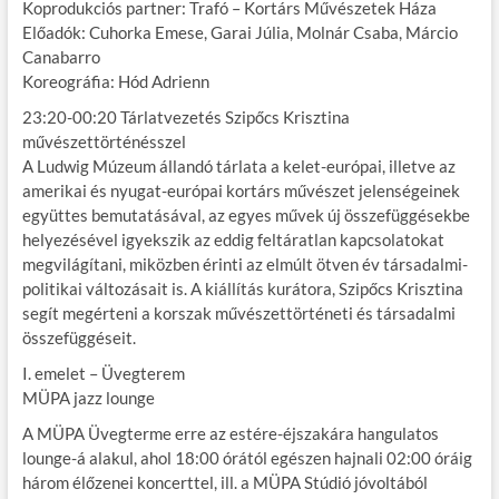
Koprodukciós partner: Trafó – Kortárs Művészetek Háza
Előadók: Cuhorka Emese, Garai Júlia, Molnár Csaba, Márcio
Canabarro
Koreográfia: Hód Adrienn
23:20-00:20 Tárlatvezetés Szipőcs Krisztina
művészettörténésszel
A Ludwig Múzeum állandó tárlata a kelet-európai, illetve az
amerikai és nyugat-európai kortárs művészet jelenségeinek
együttes bemutatásával, az egyes művek új összefüggésekbe
helyezésével igyekszik az eddig feltáratlan kapcsolatokat
megvilágítani, miközben érinti az elmúlt ötven év társadalmi-
politikai változásait is. A kiállítás kurátora, Szipőcs Krisztina
segít megérteni a korszak művészettörténeti és társadalmi
összefüggéseit.
I. emelet – Üvegterem
MÜPA jazz lounge
A MÜPA Üvegterme erre az estére-éjszakára hangulatos
lounge-á alakul, ahol 18:00 órától egészen hajnali 02:00 óráig
három élőzenei koncerttel, ill. a MÜPA Stúdió jóvoltából