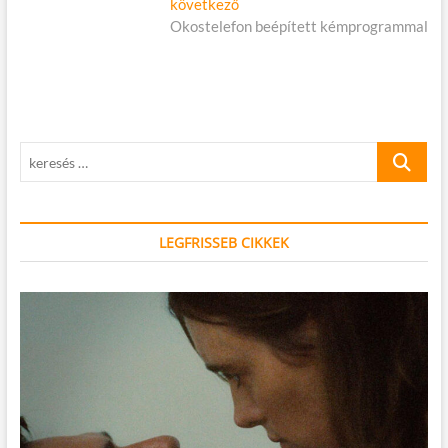
Következő
következő
cikk:
Okostelefon beépített kémprogrammal
keresés
…
LEGFRISSEB CIKKEK