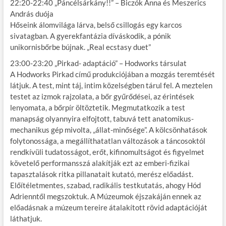
22:20-22:40 „Páncélsárkány!!” – Biczók Anna és Meszerics
András duója
Hőseink álomvilága lárva, belső csillogás egy karcos
sivatagban. A gyerekfantázia díváskodik, a pónik
unikornisbőrbe bújnak. „Real ecstasy duet”
23:00-23:20 „Pirkad- adaptáció” – Hodworks társulat
A Hodworks Pirkad című produkciójában a mozgás teremtését
látjuk. A test, mint táj, intim közelségben tárul fel. A meztelen
testet az izmok rajzolata, a bőr gyűrődései, az érintések
lenyomata, a bőrpír öltöztetik. Megmutatkozik a test
manapság olyannyira elfojtott, tabuvá tett anatomikus-
mechanikus gép mivolta, „állat-minősége”. A kölcsönhatások
folytonossága, a megállíthatatlan változások a táncosoktól
rendkívüli tudatosságot, erőt, kifinomultságot és figyelmet
követelő performansszá alakítják ezt az emberi-fizikai
tapasztalások ritka pillanatait kutató, merész előadást.
Előítéletmentes, szabad, radikális testkutatás, ahogy Hód
Adrienntől megszoktuk. A Múzeumok éjszakáján ennek az
előadásnak a múzeum tereire átalakított rövid adaptációját
láthatjuk.