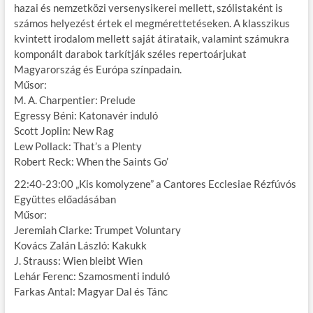
hazai és nemzetközi versenysikerei mellett, szólistaként is
számos helyezést értek el megmérettetéseken. A klasszikus
kvintett irodalom mellett saját átirataik, valamint számukra
komponált darabok tarkítják széles repertoárjukat
Magyarország és Európa színpadain.
Műsor:
M. A. Charpentier: Prelude
Egressy Béni: Katonavér induló
Scott Joplin: New Rag
Lew Pollack: That’s a Plenty
Robert Reck: When the Saints Go’
22:40-23:00 „Kis komolyzene” a Cantores Ecclesiae Rézfúvós
Együttes előadásában
Műsor:
Jeremiah Clarke: Trumpet Voluntary
Kovács Zalán László: Kakukk
J. Strauss: Wien bleibt Wien
Lehár Ferenc: Szamosmenti induló
Farkas Antal: Magyar Dal és Tánc