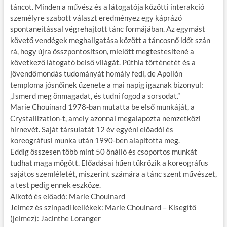
táncot. Minden a művész és a látogatója közötti interakció
személyre szabott választ eredményez egy káprázó
spontaneitással végrehajtott tánc formájában. Az egymást
követő vendégek meghallgatása között a táncosnő időt szán
rá, hogy újra összpontosítson, mielőtt megtestesítené a
következő látogató belső világát. Püthia történetét és a
jövendőmondás tudományát homály fedi, de Apollón
temploma jósnőinek üzenete a mai napig igaznak bizonyul:
„Ismerd meg önmagadat, és tudni fogod a sorsodat.”
Marie Chouinard 1978-ban mutatta be első munkáját, a
Crystallization-t, amely azonnal megalapozta nemzetközi
hírnevét. Saját társulatát 12 év egyéni előadói és
koreográfusi munka után 1990-ben alapította meg.
Eddig összesen több mint 50 önálló és csoportos munkát
tudhat maga mögött. Előadásai hűen tükrözik a koreográfus
sajátos szemléletét, miszerint számára a tánc szent művészet,
a test pedig ennek eszköze.
Alkotó és előadó: Marie Chouinard
Jelmez és színpadi kellékek: Marie Chouinard – Kisegítő
(jelmez): Jacinthe Loranger