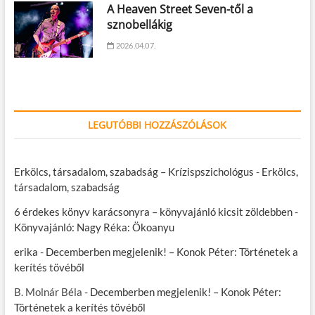
A Heaven Street Seven-től a
sznobellákig
2026.04.07.
LEGUTÓBBI HOZZÁSZÓLÁSOK
Erkölcs, társadalom, szabadság – Krízispszichológus
-
Erkölcs,
társadalom, szabadság
6 érdekes könyv karácsonyra – könyvajánló kicsit zöldebben
-
Könyvajánló: Nagy Réka: Ökoanyu
erika
-
Decemberben megjelenik! – Konok Péter: Történetek a
kerítés tövéből
B. Molnár Béla
-
Decemberben megjelenik! – Konok Péter:
Történetek a kerítés tövéből