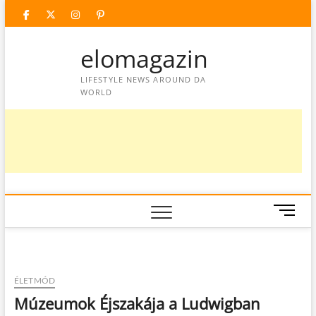
Skip
facebook
twitter
instagram
googleplus
pinterest
to
content
elomagazin
LIFESTYLE NEWS AROUND DA
WORLD
M
e
n
u
B
ÉLETMÓD
u
Múzeumok Éjszakája a Ludwigban
t