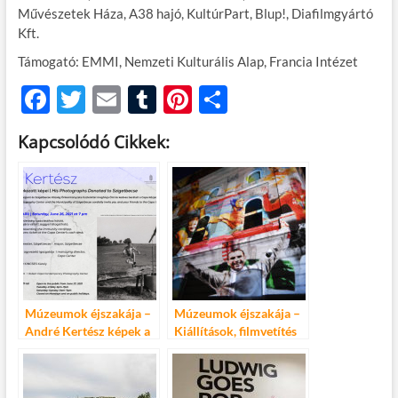
Művészetek Háza, A38 hajó, KultúrPart, Blup!, Diafilmgyártó
Kft.
Támogató: EMMI, Nemzeti Kulturális Alap, Francia Intézet
F
T
E
T
Pi
O
ac
w
m
u
nt
ss
Kapcsolódó Cikkek:
e
itt
ail
m
er
za
b
er
bl
es
m
o
r
t
e
o
g
k
Múzeumok éjszakája –
Múzeumok éjszakája –
André Kertész képek a
Kiállítások, filmvetítés
Capa Központban
és vezetett séták a
Budavári
Palotanegyedben