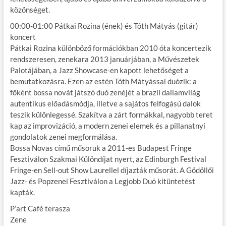
közönséget.
00:00-01:00 Pátkai Rozina (ének) és Tóth Mátyás (gitár)
koncert
Pátkai Rozina különböző formációkban 2010 óta koncertezik
rendszeresen, zenekara 2013 januárjában, a Művészetek
Palotájában, a Jazz Showcase-en kapott lehetőséget a
bemutatkozásra. Ezen az estén Tóth Mátyással duózik: a
főként bossa novát játszó duó zenéjét a brazil dallamvilág
autentikus előadásmódja, illetve a sajátos felfogású dalok
teszik különlegessé. Szakítva a zárt formákkal, nagyobb teret
kap az improvizáció, a modern zenei elemek és a pillanatnyi
gondolatok zenei megformálása.
Bossa Novas című műsoruk a 2011-es Budapest Fringe
Fesztiválon Szakmai Különdíjat nyert, az Edinburgh Festival
Fringe-en Sell-out Show Laurellel díjazták műsorát. A Gödöllői
Jazz- és Popzenei Fesztiválon a Legjobb Duó kitüntetést
kapták.
P’art Café terasza
Zene