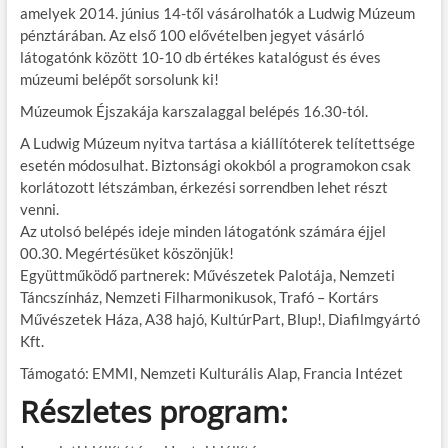
amelyek 2014. június 14-től vásárolhatók a Ludwig Múzeum
pénztárában. Az első 100 elővételben jegyet vásárló
látogatónk között 10-10 db értékes katalógust és éves
múzeumi belépőt sorsolunk ki!
Múzeumok Éjszakája karszalaggal belépés 16.30-tól.
A Ludwig Múzeum nyitva tartása a kiállítóterek telítettsége
esetén módosulhat. Biztonsági okokból a programokon csak
korlátozott létszámban, érkezési sorrendben lehet részt
venni.
Az utolsó belépés ideje minden látogatónk számára éjjel
00.30. Megértésüket köszönjük!
Együttműködő partnerek: Művészetek Palotája, Nemzeti
Táncszínház, Nemzeti Filharmonikusok, Trafó – Kortárs
Művészetek Háza, A38 hajó, KultúrPart, Blup!, Diafilmgyártó
Kft.
Támogató: EMMI, Nemzeti Kulturális Alap, Francia Intézet
Részletes program: