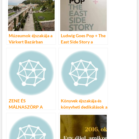
Múzeumok éjszakája a
Ludwig Goes Pop + The
Várkert Bazárban
East Side Story a
Ludwigban
ZENE ÉS
Könyvek éjszakája és
MÁLNASZÖRP A
könyvheti dedikálások a
MÚZEUMOK ÉJSZAKA
Magvetőnél
MEGNYITÓJÁN!