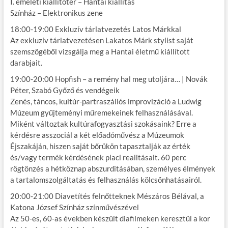
I. emeleti kiállítótér – Hantai kiállítás
Színház – Elektronikus zene
18:00-19:00 Exkluzív tárlatvezetés Latos Márkkal
Az exkluzív tárlatvezetésen Lakatos Márk stylist saját
szemszögéből vizsgálja meg a Hantai életmű kiállított
darabjait.
19:00-20:00 Hopfish – a remény hal meg utoljára… | Novák
Péter, Szabó Győző és vendégeik
Zenés, táncos, kultúr-partraszállós improvizáció a Ludwig
Múzeum gyűjteményi műremekeinek felhasználásával.
Miként változtak kultúrafogyasztási szokásaink? Erre a
kérdésre asszociál a két előadóművész a Múzeumok
Éjszakáján, hiszen saját bőrükön tapasztalják az érték
és/vagy termék kérdésének piaci realitásait. 60 perc
rögtönzés a hétköznap abszurditásában, személyes élmények
a tartalomszolgáltatás és felhasználás kölcsönhatásairól.
20:00-21:00 Diavetítés felnőtteknek Mészáros Bélával, a
Katona József Színház színművészével
Az 50-es, 60-as években készült diafilmeken keresztül a kor