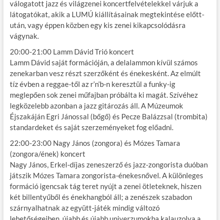
válogatott jazz és világzenei koncertfelvételekkel várjuk a
látogatókat, akik a LUMÚ kiállításainak megtekintése előtt-
után, vagy éppen közben egy kis zenei kikapcsolódásra
vágynak.
20:00-21:00 Lamm Dávid Trió koncert
Lamm Dávid saját formációján, a delalammon kívül számos
zenekarban vesz részt szerzőként és énekesként. Az elmúlt
tíz évben a reggae-től az r’n’b-n keresztül a funky-ig
meglepően sok zenei műfajban próbálta ki magát. Szívéhez
legközelebb azonban a jazz gitározás áll. A Múzeumok
Éjszakáján Egri Jánossal (bőgő) és Pecze Balázzsal (trombita)
standardeket és saját szerzeményeket fog előadni.
22:00-23:00 Nagy János (zongora) és Mózes Tamara
(zongora/ének) koncert
Nagy János, Erkel-díjas zeneszerző és jazz-zongorista duóban
játszik Mózes Tamara zongorista-énekesnővel. A különleges
formáció igencsak tág teret nyújt a zenei ötleteknek, hiszen
két billentyűből és énekhangból áll; a zenészek szabadon
szárnyalhatnak az együtt-játék mindig változó
lehetőségeiben, újabb és újabb univerzumokba kalauzolva a