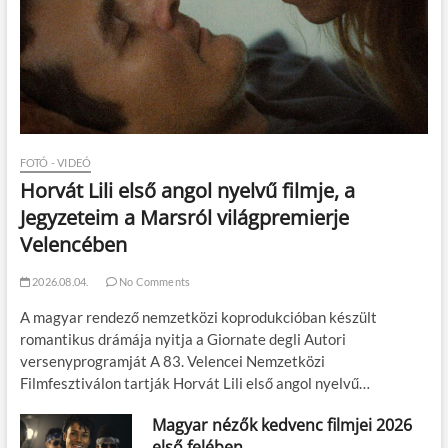
FOTÓ - VIDEÓ
Horvát Lili első angol nyelvű filmje, a
Jegyzeteim a Marsról világpremierje
Velencében
2026.08.04.
No Comments
A magyar rendező nemzetközi koprodukcióban készült
romantikus drámája nyitja a Giornate degli Autori
versenyprogramját A 83. Velencei Nemzetközi
Filmfesztiválon tartják Horvát Lili első angol nyelvű…
Magyar nézők kedvenc filmjei 2026
első felében