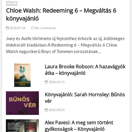
KÖNYV
Chloe Walsh: Redeeming 6 – Megváltás 6
könyvajánló
2026.07.24.
No Comments
Joey és Aoife története új fejezethez érkezik az új, különleges
éldekorált kiadásban A Redeeming 6 – Megváltás 6 Chloe
Walsh nagysikerű Boys of Tommen sorozatának…
Laura Brooke Robson: A hazavágyók
átka – könyvajánló
2026.06.15.
Könyvajánló: Sarah Hornsley: Bűnös
vér
2025.09.09.
Alex Pavesi: A meg sem történt
gyilkosságok – Könyvajánló