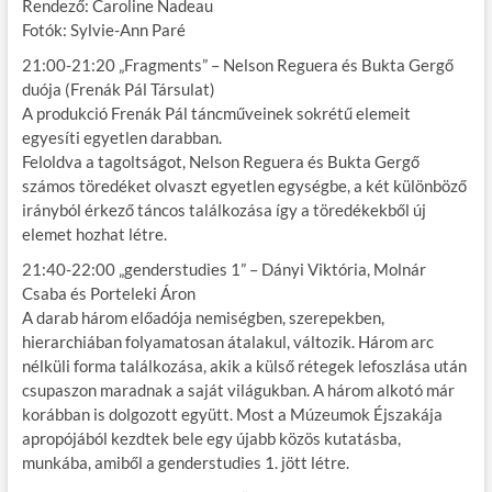
Rendező: Caroline Nadeau
Fotók: Sylvie-Ann Paré
21:00-21:20 „Fragments” – Nelson Reguera és Bukta Gergő
duója (Frenák Pál Társulat)
A produkció Frenák Pál táncműveinek sokrétű elemeit
egyesíti egyetlen darabban.
Feloldva a tagoltságot, Nelson Reguera és Bukta Gergő
számos töredéket olvaszt egyetlen egységbe, a két különböző
irányból érkező táncos találkozása így a töredékekből új
elemet hozhat létre.
21:40-22:00 „genderstudies 1” – Dányi Viktória, Molnár
Csaba és Porteleki Áron
A darab három előadója nemiségben, szerepekben,
hierarchiában folyamatosan átalakul, változik. Három arc
nélküli forma találkozása, akik a külső rétegek lefoszlása után
csupaszon maradnak a saját világukban. A három alkotó már
korábban is dolgozott együtt. Most a Múzeumok Éjszakája
apropójából kezdtek bele egy újabb közös kutatásba,
munkába, amiből a genderstudies 1. jött létre.