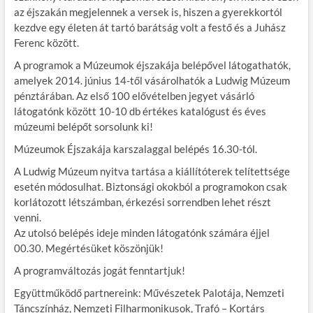
az éjszakán megjelennek a versek is, hiszen a gyerekkortól
kezdve egy életen át tartó barátság volt a festő és a Juhász
Ferenc között.
A programok a Múzeumok éjszakája belépővel látogathatók,
amelyek 2014. június 14-től vásárolhatók a Ludwig Múzeum
pénztárában. Az első 100 elővételben jegyet vásárló
látogatónk között 10-10 db értékes katalógust és éves
múzeumi belépőt sorsolunk ki!
Múzeumok Éjszakája karszalaggal belépés 16.30-tól.
A Ludwig Múzeum nyitva tartása a kiállítóterek telítettsége
esetén módosulhat. Biztonsági okokból a programokon csak
korlátozott létszámban, érkezési sorrendben lehet részt
venni.
Az utolsó belépés ideje minden látogatónk számára éjjel
00.30. Megértésüket köszönjük!
A programváltozás jogát fenntartjuk!
Együttműködő partnereink: Művészetek Palotája, Nemzeti
Táncszínház, Nemzeti Filharmonikusok, Trafó – Kortárs