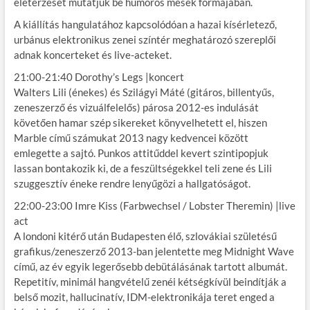
életérzését mutatjuk be humoros mesék formájában.
A kiállítás hangulatához kapcsolódóan a hazai kísérletező,
urbánus elektronikus zenei színtér meghatározó szereplői
adnak koncerteket és live-acteket.
21:00-21:40 Dorothy’s Legs |koncert
Walters Lili (énekes) és Szilágyi Máté (gitáros, billentyűs,
zeneszerző és vizuálfelelős) párosa 2012-es indulását
követően hamar szép sikereket könyvelhetett el, hiszen
Marble című számukat 2013 nagy kedvencei között
emlegette a sajtó. Punkos attitűddel kevert szintipopjuk
lassan bontakozik ki, de a feszültségekkel teli zene és Lili
szuggesztív éneke rendre lenyűgözi a hallgatóságot.
22:00-23:00 Imre Kiss (Farbwechsel / Lobster Theremin) |live
act
A londoni kitérő után Budapesten élő, szlovákiai születésű
grafikus/zeneszerző 2013-ban jelentette meg Midnight Wave
című, az év egyik legerősebb debütálásának tartott albumát.
Repetitív, minimál hangvételű zenéi kétségkívül beindítják a
belső mozit, hallucinatív, IDM-elektronikája teret enged a