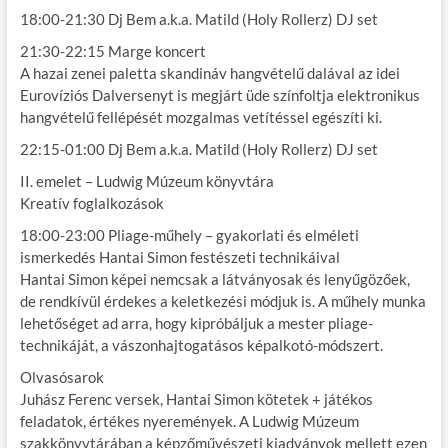
18:00-21:30 Dj Bem a.k.a. Matild (Holy Rollerz) DJ set
21:30-22:15 Marge koncert
A hazai zenei paletta skandináv hangvételű dalával az idei
Eurovíziós Dalversenyt is megjárt üde színfoltja elektronikus
hangvételű fellépését mozgalmas vetítéssel egészíti ki.
22:15-01:00 Dj Bem a.k.a. Matild (Holy Rollerz) DJ set
II. emelet – Ludwig Múzeum könyvtára
Kreatív foglalkozások
18:00-23:00 Pliage-műhely – gyakorlati és elméleti
ismerkedés Hantai Simon festészeti technikáival
Hantai Simon képei nemcsak a látványosak és lenyűgözőek,
de rendkívül érdekes a keletkezési módjuk is. A műhely munka
lehetőséget ad arra, hogy kipróbáljuk a mester pliage-
technikáját, a vászonhajtogatásos képalkotó-módszert.
Olvasósarok
Juhász Ferenc versek, Hantai Simon kötetek + játékos
feladatok, értékes nyeremények. A Ludwig Múzeum
szakkönyvtárában a képzőművészeti kiadványok mellett ezen