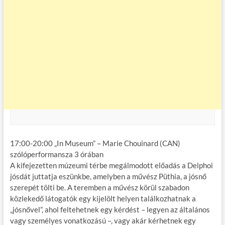
17:00-20:00 „In Museum” – Marie Chouinard (CAN)
szólóperformansza 3 órában
A kifejezetten múzeumi térbe megálmodott előadás a Delphoi
jósdát juttatja eszünkbe, amelyben a művész Püthia, a jósnő
szerepét tölti be. A teremben a művész körül szabadon
közlekedő látogatók egy kijelölt helyen találkozhatnak a
„jósnővel”, ahol feltehetnek egy kérdést – legyen az általános
vagy személyes vonatkozású –, vagy akár kérhetnek egy