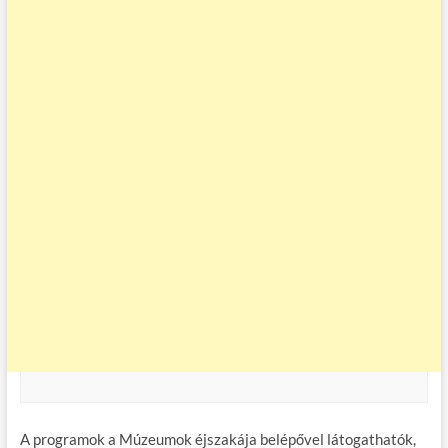
A programok a Múzeumok éjszakája belépővel látogathatók,