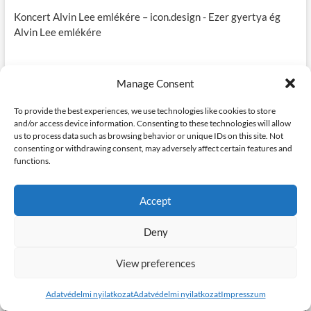
Koncert Alvin Lee emlékére – icon.design
-
Ezer gyertya ég
Alvin Lee emlékére
Manage Consent
To provide the best experiences, we use technologies like cookies to store
and/or access device information. Consenting to these technologies will allow
us to process data such as browsing behavior or unique IDs on this site. Not
consenting or withdrawing consent, may adversely affect certain features and
elomagazin
functions.
Accept
Deny
View preferences
közélet, kultúra, életmód, pszichológia, környezet, feeling, könyv,
divat, zene, film, kiállítás, fesztiválok, sport, autó, motor, humor,
Adatvédelmi nyilatkozat
Adatvédelmi nyilatkozat
Impresszum
fotó, video, színház, kultúrsokk, enteriőr, meg amit akartok