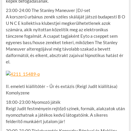
képek befogadásának.
23:00-24:00 The Stanley Maneuver |DJ-set
A korszerű urbánus zenék széles skáláját játszó budapesti B O
U N C E kollektíva klubestjei megkerülhetetlenek azok
számára, akik nyitottan közelítik meg az elektronikus
tánczene fogalmát. A csapat tagjaként Eyto a cseppet sem
egyenes bass/house zenéket tekeri, miközben The Stanley
Maneuver alteregójával még távolabb szakad a bevett
dalformától, és elkent, absztrakt zajaival hipnotikus hatást ér
el.
II. emeleti kiállítótér – Űr és extázis (Reigl Judit kiállítása)
Komolyzene
18:00-23:00 Nyomozó játék
Reigl Judit festményein rejtőző színek, formák, alakzatok után
nyomozhatnak a játékos kedvű látogatóink. A sikeres
felderítő munkáért jutalom jár!
20:00-21:00 Tárlatvezetés Kopeczky Rónával és Makláry