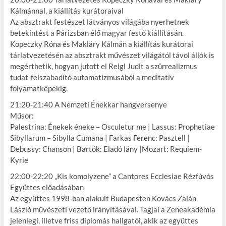
Kálmánnal, a kiállítás kurátoraival
Az absztrakt festészet látványos világába nyerhetnek
betekintést a Párizsban élő magyar festő kiállításán.
Kopeczky Róna és Makláry Kálmán a kiállítás kurátorai
tárlatvezetésén az absztrakt művészet világától távol állók is
megérthetik, hogyan jutott el Reigl Judit a szürrealizmus
tudat-felszabadító automatizmusából a meditatív
folyamatképekig.
21:20-21:40 A Nemzeti Énekkar hangversenye
Műsor:
Palestrina: Énekek éneke – Osculetur me | Lassus: Prophetiae
Sibyllarum – Sibylla Cumana | Farkas Ferenc: Pasztell |
Debussy: Chanson | Bartók: Eladó lány |Mozart: Requiem-
Kyrie
22:00-22:20 „Kis komolyzene” a Cantores Ecclesiae Rézfúvós
Együttes előadásában
Az együttes 1998-ban alakult Budapesten Kovács Zalán
László művészeti vezető irányításával. Tagjai a Zeneakadémia
jelenlegi, illetve friss diplomás hallgatói, akik az együttes