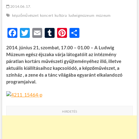
t
2014.06.17.
o
n
képzőművészet
koncert
kultúra
ludwigmúzeum
múzeum
F
T
E
T
Pi
O
ac
w
m
u
nt
ss
2014. június 21, szombat, 17.00 – 01.00 – A Ludwig
e
itt
ail
m
er
za
Múzeum egész éjszaka várja látogatóit az intézmény
b
er
bl
es
m
páratlan kortárs művészeti gyűjteményéhez illő, illetve
aktuális kiállításaihoz kapcsolódó, a képzőművészet, a
o
r
t
e
színház , a zene és a tánc világába egyaránt elkalandozó
o
g
programjaival.
k
HIRDETÉS