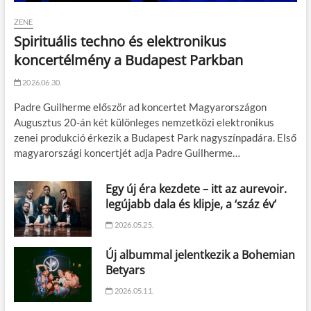
ZENE
Spirituális techno és elektronikus
koncertélmény a Budapest Parkban
2026.06.30.
Padre Guilherme először ad koncertet Magyarországon
Augusztus 20-án két különleges nemzetközi elektronikus
zenei produkció érkezik a Budapest Park nagyszínpadára. Első
magyarországi koncertjét adja Padre Guilherme…
Egy új éra kezdete – itt az aurevoir.
legújabb dala és klipje, a ‘száz év’
2026.05.25.
Új albummal jelentkezik a Bohemian
Betyars
2026.05.11.