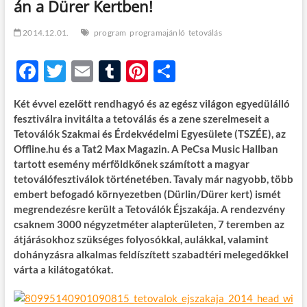
án a Dürer Kertben!
t
o
n
2014.12.01.
program
programajánló
tetoválás
F
T
E
T
Pi
O
ac
w
m
u
nt
ss
Két évvel ezelőtt rendhagyó és az egész világon egyedülálló
e
itt
ail
m
er
za
fesztiválra invitálta a tetoválás és a zene szerelmeseit a
b
er
bl
es
m
Tetoválók Szakmai és Érdekvédelmi Egyesülete (TSZÉE), az
Offline.hu és a Tat2 Max Magazin. A PeCsa Music Hallban
o
r
t
e
tartott esemény mérföldkőnek számított a magyar
o
g
tetoválófesztiválok történetében. Tavaly már nagyobb, több
embert befogadó környezetben (Dürlin/Dürer kert) ismét
k
megrendezésre került a Tetoválók Éjszakája. A rendezvény
csaknem 3000 négyzetméter alapterületen, 7 teremben az
átjárásokhoz szükséges folyosókkal, aulákkal, valamint
dohányzásra alkalmas feldíszített szabadtéri melegedőkkel
várta a kilátogatókat.