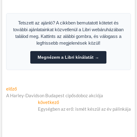
ban december 20-án
Tetszett az ajánló? A cikkben bemutatott kötetet és
további ajánlatainkat közvetlenül a Libri webáruházában
találod meg. Kattints az alábbi gombra, és válogass a
legfrissebb megjelenések közül!
Megnézem a Libri kínálatát →
Bejegyzés
Előző
előző
cikk:
A Harley-Davidson Budapest cipősdoboz akciója
navigáció
Következő
következő
cikk:
Egységben az erő: ismét készül az év pálinkája