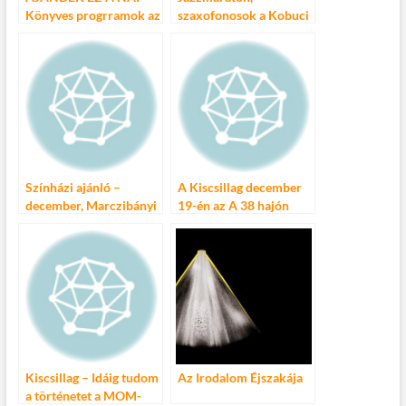
Könyves progrramok az
szaxofonosok a Kobuci
Örkény
Kertben
Könyvesboltban
december 17-én
Színházi ajánló –
A Kiscsillag december
december, Marczibányi
19-én az A 38 hajón
Téri Művelődési
Központ
Kiscsillag – Idáig tudom
Az Irodalom Éjszakája
a történetet a MOM-