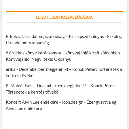
LEGUTÓBBI HOZZÁSZÓLÁSOK
Erkölcs, társadalom, szabadság – Krízispszichológus
-
Erkölcs,
társadalom, szabadság
6 érdekes könyv karácsonyra – könyvajánló kicsit zöldebben
-
Könyvajánló: Nagy Réka: Ökoanyu
erika
-
Decemberben megjelenik! – Konok Péter: Történetek a
kerítés tövéből
B. Molnár Béla
-
Decemberben megjelenik! – Konok Péter:
Történetek a kerítés tövéből
Koncert Alvin Lee emlékére – icon.design
-
Ezer gyertya ég
Alvin Lee emlékére