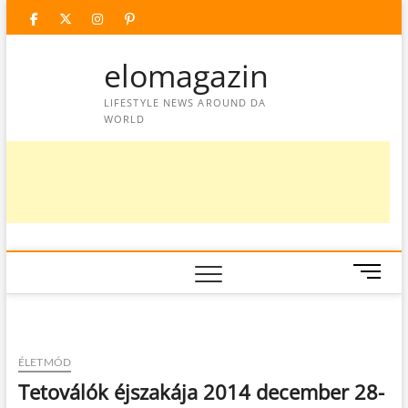
Skip
facebook
twitter
instagram
googleplus
pinterest
to
content
elomagazin
LIFESTYLE NEWS AROUND DA
WORLD
M
e
n
u
B
ÉLETMÓD
u
Tetoválók éjszakája 2014 december 28-
t