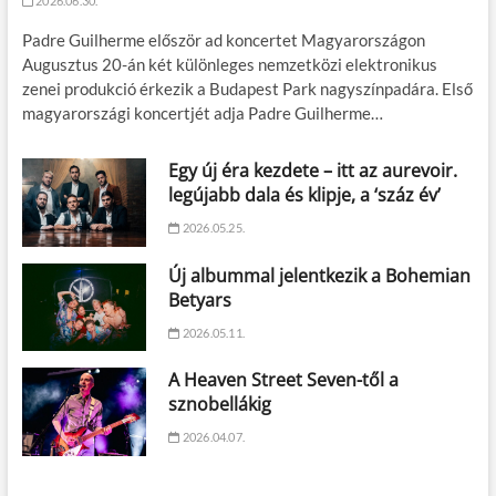
2026.06.30.
Padre Guilherme először ad koncertet Magyarországon
Augusztus 20-án két különleges nemzetközi elektronikus
zenei produkció érkezik a Budapest Park nagyszínpadára. Első
magyarországi koncertjét adja Padre Guilherme…
Egy új éra kezdete – itt az aurevoir.
legújabb dala és klipje, a ‘száz év’
2026.05.25.
Új albummal jelentkezik a Bohemian
Betyars
2026.05.11.
A Heaven Street Seven-től a
sznobellákig
2026.04.07.