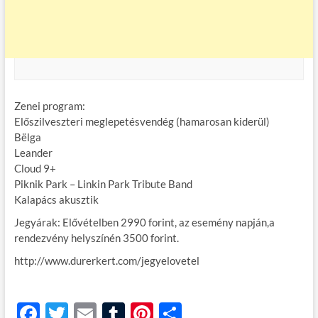
Zenei program:
Előszilveszteri meglepetésvendég (hamarosan kiderül)
Bëlga
Leander
Cloud 9+
Piknik Park – Linkin Park Tribute Band
Kalapács akusztik
Jegyárak: Elővételben 2990 forint, az esemény napján,a
rendezvény helyszínén 3500 forint.
http://www.durerkert.com/jegyelovetel
F
T
E
T
Pi
O