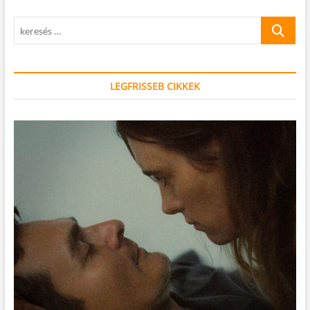
keresés
…
LEGFRISSEB CIKKEK