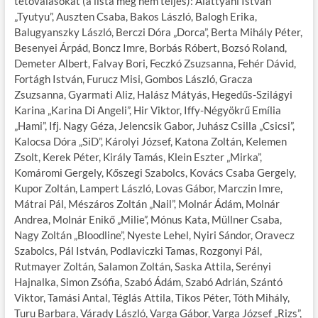
tetoválásokat (a lista még nem teljes): Alattyáni István
„Tyutyu”, Auszten Csaba, Bakos László, Balogh Erika,
Balugyanszky László, Berczi Dóra „Dorca”, Berta Mihály Péter,
Besenyei Árpád, Boncz Imre, Borbás Róbert, Bozsó Roland,
Demeter Albert, Falvay Bori, Feczkó Zsuzsanna, Fehér Dávid,
Fortágh István, Furucz Misi, Gombos László, Gracza
Zsuzsanna, Gyarmati Aliz, Halász Mátyás, Hegedűs-Szilágyi
Karina „Karina Di Angeli”, Hir Viktor, Iffy-Négyökrű Emília
„Hami”, Ifj. Nagy Géza, Jelencsik Gabor, Juhász Csilla „Csicsi”,
Kalocsa Dóra „SiD”, Károlyi József, Katona Zoltán, Kelemen
Zsolt, Kerek Péter, Király Tamás, Klein Eszter „Mirka”,
Komáromi Gergely, Kőszegi Szabolcs, Kovács Csaba Gergely,
Kupor Zoltán, Lampert László, Lovas Gábor, Marczin Imre,
Mátrai Pál, Mészáros Zoltán „Nail”, Molnár Ádám, Molnár
Andrea, Molnár Enikő „Milie”, Mónus Kata, Müllner Csaba,
Nagy Zoltán „Bloodline”, Nyeste Lehel, Nyiri Sándor, Oravecz
Szabolcs, Pál István, Podlaviczki Tamas, Rozgonyi Pál,
Rutmayer Zoltán, Salamon Zoltán, Saska Attila, Serényi
Hajnalka, Simon Zsófia, Szabó Ádám, Szabó Adrián, Szántó
Viktor, Tamási Antal, Téglás Attila, Tikos Péter, Tóth Mihály,
Turu Barbara, Várady László, Varga Gábor, Varga József „Rizs”,