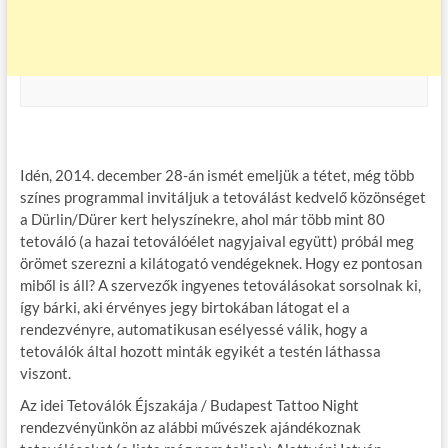
Idén, 2014. december 28-án ismét emeljük a tétet, még több
színes programmal invitáljuk a tetoválást kedvelő közönséget
a Dürlin/Dürer kert helyszínekre, ahol már több mint 80
tetováló (a hazai tetoválóélet nagyjaival együtt) próbál meg
örömet szerezni a kilátogató vendégeknek. Hogy ez pontosan
miből is áll? A szervezők ingyenes tetoválásokat sorsolnak ki,
így bárki, aki érvényes jegy birtokában látogat el a
rendezvényre, automatikusan esélyessé válik, hogy a
tetoválók által hozott minták egyikét a testén láthassa
viszont.
Az idei Tetoválók Éjszakája / Budapest Tattoo Night
rendezvényünkön az alábbi művészek ajándékoznak