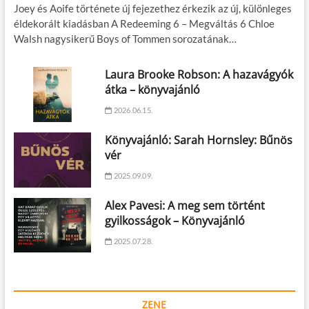
Joey és Aoife története új fejezethez érkezik az új, különleges
éldekorált kiadásban A Redeeming 6 – Megváltás 6 Chloe
Walsh nagysikerű Boys of Tommen sorozatának…
Laura Brooke Robson: A hazavágyók
átka – könyvajánló
2026.06.15.
Könyvajánló: Sarah Hornsley: Bűnös
vér
2025.09.09.
Alex Pavesi: A meg sem történt
gyilkosságok – Könyvajánló
2025.07.28.
ZENE