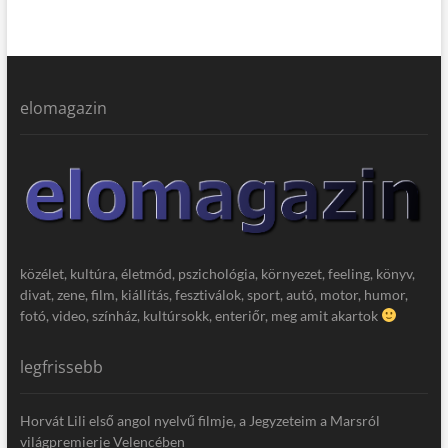
elomagazin
közélet, kultúra, életmód, pszichológia, környezet, feeling, könyv,
divat, zene, film, kiállítás, fesztiválok, sport, autó, motor, humor,
fotó, video, színház, kultúrsokk, enteriőr, meg amit akartok
legfrissebb
Horvát Lili első angol nyelvű filmje, a Jegyzeteim a Marsról
világpremierje Velencében