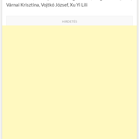
Várnai Krisztina, Vojtkó József, Xu Yi Lili
HIRDETÉS