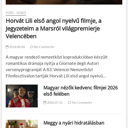
FOTÓ - VIDEÓ
Horvát Lili első angol nyelvű filmje, a
Jegyzeteim a Marsról világpremierje
Velencében
2026.08.04.
No Comments
A magyar rendező nemzetközi koprodukcióban készült
romantikus drámája nyitja a Giornate degli Autori
versenyprogramját A 83. Velencei Nemzetközi
Filmfesztiválon tartják Horvát Lili első angol nyelvű…
Magyar nézők kedvenc filmjei 2026
első felében
2026.07.31.
No Comments
Meggy a nyári hidratálásban