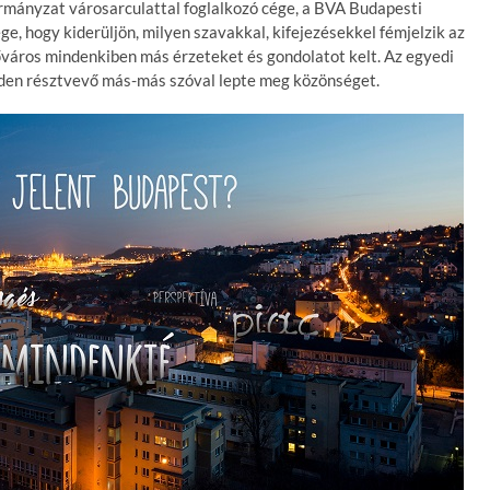
ormányzat városarculattal foglalkozó cége, a BVA Budapesti
e, hogy kiderüljön, milyen szavakkal, kifejezésekkel fémjelzik az
áros mindenkiben más érzeteket és gondolatot kelt. Az egyedi
den résztvevő más-más szóval lepte meg közönséget.