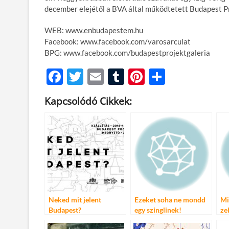
december elejétől a BVA által működtetett Budapest P
WEB: www.enbudapestem.hu
Facebook: www.facebook.com/varosarculat
BPG: www.facebook.com/budapestprojektgaleria
F
T
E
T
Pi
O
ac
w
m
u
nt
ss
Kapcsolódó Cikkek:
e
itt
ail
m
er
za
b
er
bl
es
m
o
r
t
e
o
g
k
Neked mit jelent
Ezeket soha ne mondd
Mi
Budapest?
egy szinglinek!
ze
az