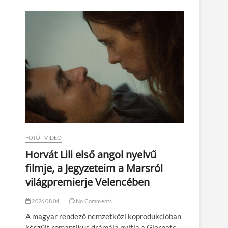
n
FOTÓ - VIDEÓ
Horvát Lili első angol nyelvű
filmje, a Jegyzeteim a Marsról
világpremierje Velencében
2026.08.04.
No Comments
A magyar rendező nemzetközi koprodukcióban
készült romantikus drámája nyitja a Giornate