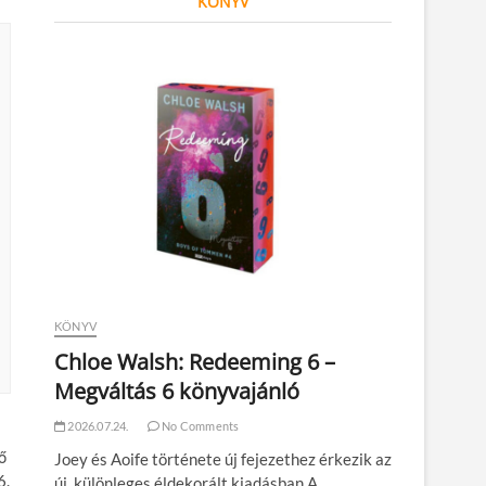
KÖNYV
KÖNYV
Chloe Walsh: Redeeming 6 –
Megváltás 6 könyvajánló
2026.07.24.
No Comments
ő
Joey és Aoife története új fejezethez érkezik az
6.
új, különleges éldekorált kiadásban A