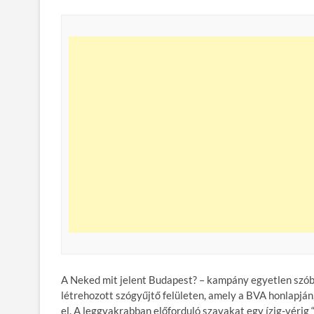
A Neked mit jelent Budapest? – kampány egyetlen szóban
létrehozott szógyűjtő felületen, amely a BVA honlapj
el. A leggyakrabban előforduló szavakat egy ízig-vérig