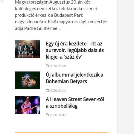
l!
Magyarországon Augusztus 20-án két
különleges nemzetközi elektronikus zenei
produkció érkezik a Budapest Park
nagyszínpadára. Első magyarországi koncertjét
adja Padre Guilherme…
Egy új éra kezdete – itt az
aurevoir. legújabb dala és
klipje, a ‘száz év’
2026.05.25.
Új albummal jelentkezik a
Bohemian Betyars
2026.05.11.
A Heaven Street Seven-től
a sznobellákig
2026.04.07.