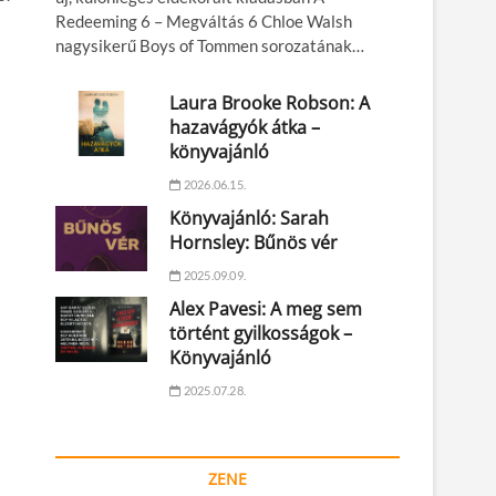
Redeeming 6 – Megváltás 6 Chloe Walsh
nagysikerű Boys of Tommen sorozatának…
Laura Brooke Robson: A
hazavágyók átka –
könyvajánló
2026.06.15.
Könyvajánló: Sarah
Hornsley: Bűnös vér
2025.09.09.
Alex Pavesi: A meg sem
történt gyilkosságok –
Könyvajánló
2025.07.28.
ZENE