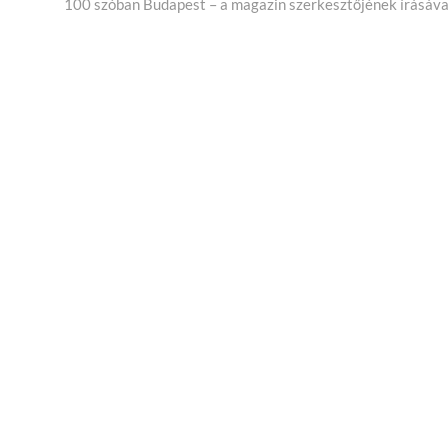
cikk:
100 szóban Budapest – a magazin szerkesztőjének írásáva