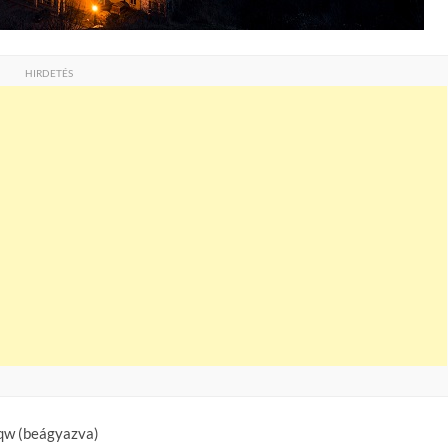
HIRDETÉS
qw (beágyazva)