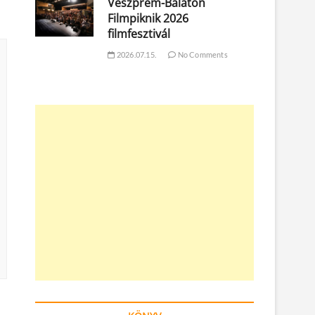
Veszprém-Balaton
Filmpiknik 2026
filmfesztivál
2026.07.15.
No Comments