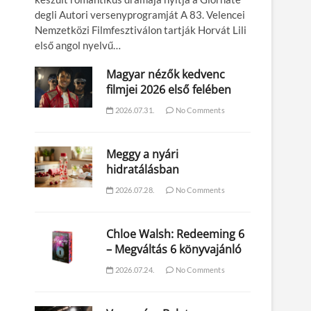
degli Autori versenyprogramját A 83. Velencei
Nemzetközi Filmfesztiválon tartják Horvát Lili
első angol nyelvű…
Magyar nézők kedvenc
filmjei 2026 első felében
2026.07.31.
No Comments
Meggy a nyári
hidratálásban
2026.07.28.
No Comments
Chloe Walsh: Redeeming 6
– Megváltás 6 könyvajánló
2026.07.24.
No Comments