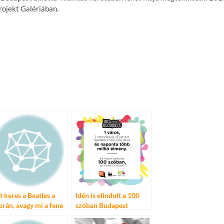
rojekt Galériában.
t keres a Beatles a
Idén is elindult a 100
brán, avagy mi a fene
szóban Budapest
 a Budapest
történetíró pályázata