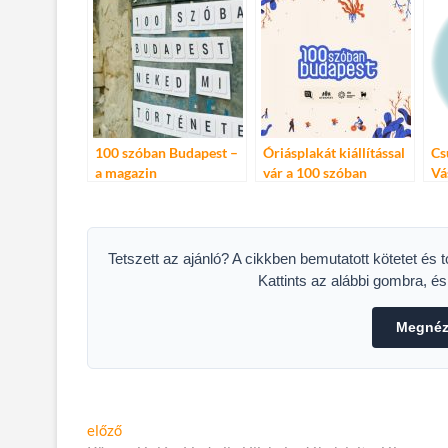
Al
100 szóban Budapest –
Óriásplakát kiállítással
Cs
a magazin
vár a 100 szóban
Vá
szerkesztőjének
Budapest
ne
írásával!
Tetszett az ajánló? A cikkben bemutatott kötetet és 
Kattints az alábbi gombra, é
Megnéze
Bejegyzés
Előző
előző