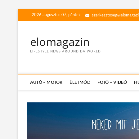
Skip
2026 augusztus 07, péntek
szerkesztoseg@elomagazi
to
content
elomagazin
LIFESTYLE NEWS AROUND DA WORLD
AUTÓ – MOTOR
ÉLETMÓD
FOTÓ – VIDEÓ
H