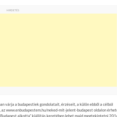
HIRDETÉS
 várja a budapestiek gondolatait, érzéseit, a külön ebből a célból
án, az www.enbudapestem.hu/neked-mit-jelent-budapest oldalon érhet
 “Budapest alkotta” kiállítás keretében lehet majd megtekintetni 201