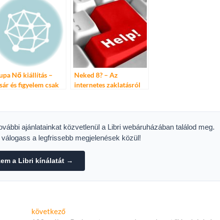
ternative?
upa Nő kiállítás –
Neked 8? – Az
sár és figyelem csak
internetes zaklatásról
ked!
további ajánlatainkat közvetlenül a Libri webáruházában találod meg.
s válogass a legfrissebb megjelenések közül!
m a Libri kínálatát →
Következő
következő