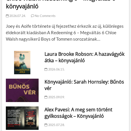
könyvajánló
2026.07.24.
No Comments
Joey és Aoife története új fejezethez érkezik az új, különleges
éldekorált kiadásban A Redeeming 6 – Megváltás 6 Chloe
Walsh nagysikerű Boys of Tommen sorozatának…
Laura Brooke Robson: A hazavágyók
átka – könyvajánló
2026.06.15.
Könyvajánló: Sarah Hornsley: Bűnös
vér
2025.09.09.
Alex Pavesi: A meg sem történt
gyilkosságok – Könyvajánló
2025.07.28.