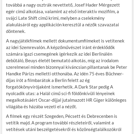
továbbá a nagy osztrák nevettető, Josef Hader Mérgezett
egér című alkotása, valamint az első interaktív mozifilm, a
svájci Late Shift című krimi, melyben a cselekmény
alakulásáról egy applikáción keresztül a nézők szavazatai
döntenek.
A nagyjátékfilmek mellett dokumentumfilmeket is vetítenek
az idei Szemrevalón. A képzőművészet iránt érdeklődők
számára igazi csemegének ígérkezik az idei Berlinálén
debütáló, Beuys életét bemutató alkotás, míg az irodalom
szerelmesei minden bizonnyal kíváncsian pillantanak be Peter
Handke Párizs melletti otthonába. Az idén 75 éves Büchner-
díjas írót a filmbarátok a Berlin felett az ég
forgatókönyvírójaként ismerhetik. A Dark Star pedig A
nyolcadik utas: a Halál című sci-fi földönkívüli lényeinek
megalkotásáért Oscar-díjjal jutalmazott HR Giger különleges
világába és házába vezeti el a nézőt.
A filmek egy részét Szegeden, Pécsett és Debrecenben is
vetítik majd. A program további részleteiről, valamint a
vetítések utáni beszélgetésekről és közönségtalálkozókról