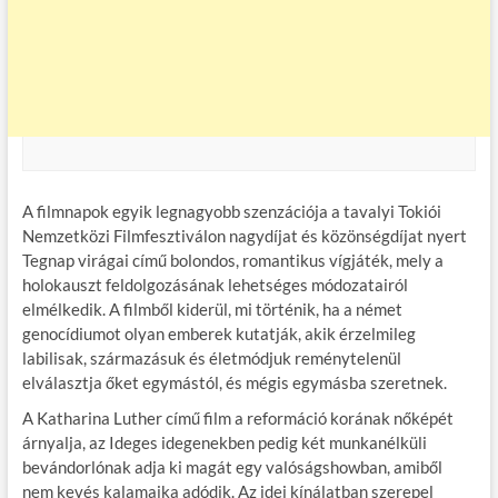
A filmnapok egyik legnagyobb szenzációja a tavalyi Tokiói
Nemzetközi Filmfesztiválon nagydíjat és közönségdíjat nyert
Tegnap virágai című bolondos, romantikus vígjáték, mely a
holokauszt feldolgozásának lehetséges módozatairól
elmélkedik. A filmből kiderül, mi történik, ha a német
genocídiumot olyan emberek kutatják, akik érzelmileg
labilisak, származásuk és életmódjuk reménytelenül
elválasztja őket egymástól, és mégis egymásba szeretnek.
A Katharina Luther című film a reformáció korának nőképét
árnyalja, az Ideges idegenekben pedig két munkanélküli
bevándorlónak adja ki magát egy valóságshowban, amiből
nem kevés kalamajka adódik. Az idei kínálatban szerepel