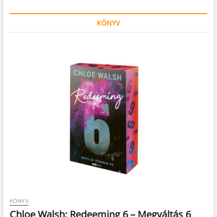
KÖNYV
KÖNYV
Chloe Walsh: Redeeming 6 – Megváltás 6