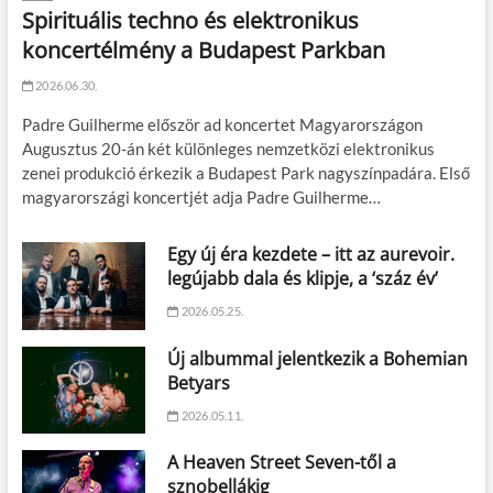
Spirituális techno és elektronikus
koncertélmény a Budapest Parkban
2026.06.30.
Padre Guilherme először ad koncertet Magyarországon
Augusztus 20-án két különleges nemzetközi elektronikus
zenei produkció érkezik a Budapest Park nagyszínpadára. Első
magyarországi koncertjét adja Padre Guilherme…
Egy új éra kezdete – itt az aurevoir.
legújabb dala és klipje, a ‘száz év’
2026.05.25.
Új albummal jelentkezik a Bohemian
Betyars
2026.05.11.
A Heaven Street Seven-től a
sznobellákig