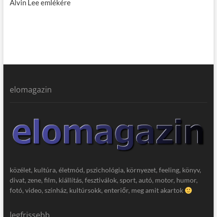
Alvin Lee emlékére
elomagazin
közélet, kultúra, életmód, pszichológia, környezet, feeling, könyv,
divat, zene, film, kiállítás, fesztiválok, sport, autó, motor, humor,
fotó, video, színház, kultúrsokk, enteriőr, meg amit akartok
legfrissebb