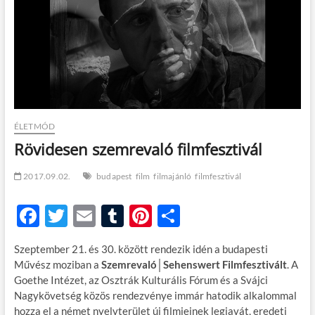
t
o
n
ÉLETMÓD
Rövidesen szemrevaló filmfesztivál
2017.09.02.
budapest
film
filmajánló
filmfesztivál
F
T
E
T
Pi
O
ac
w
m
u
nt
ss
Szeptember 21. és 30. között rendezik idén a budapesti
e
itt
ail
m
er
za
Művész moziban a
Szemrevaló│Sehenswert Filmfesztivált
. A
b
er
bl
es
m
Goethe Intézet, az Osztrák Kulturális Fórum és a Svájci
Nagykövetség közös rendezvénye immár hatodik alkalommal
o
r
t
e
hozza el a német nyelvterület új filmjeinek legjavát, eredeti