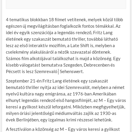
4 tematikus blokkban 18 filmet vetítenek, melyek közül több
egészen új megvilágításban foglalkozik fontos témákkal. Az
idei év egyik szenzációja a legendás rendező, Fritz Lang
életének egy szakaszát bemutató thriller, továbbá látható
lesz az első interaktív mozifilm, a Late Shift is, melyben a
cselekmény alakulásáról a nézők szavazatai döntenek.
Számos film alkotójával találkozhat is majd a közönség. Egy
kisebb válogatást bemutatva Szegeden, Debrecenben és
Pécsett is lesz Szemrevaló│Sehenswert.
Szeptember 21-én Fritz Lang életének egy szakaszát
bemutató thriller nyitja az idei Szemrevalót, melyben a német
nyelvű kultúra nagy emigránsa, az 1976-ban Amerikában
elhunyt legendás rendező első hangosfilmjét, az M – Egy város
keresi a gyilkost készül leforgatni. Miközben megfigyelhetjük,
milyen óriási jelentőségű médiumváltás zajlik az 1930-as
évek Berlinjében, egy izgalmas krimi részesei lehetünk.
A fesztiválon a közönség az M – Egy város keresi a gyilkost