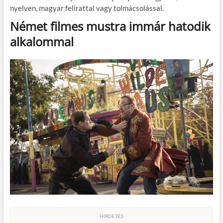
o
g
nyelven, magyar felirattal vagy tolmácsolással.
k
Német filmes mustra immár hatodik
alkalommal
HIRDETÉS