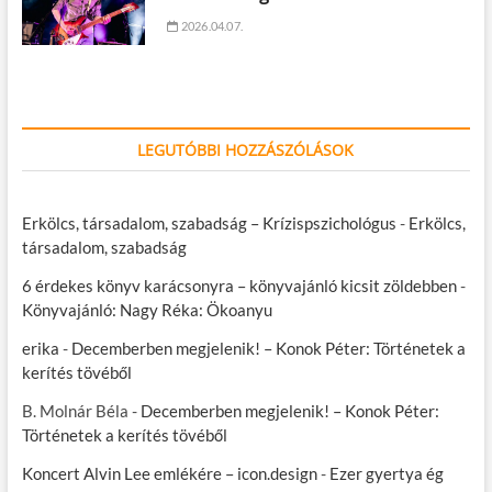
2026.04.07.
LEGUTÓBBI HOZZÁSZÓLÁSOK
Erkölcs, társadalom, szabadság – Krízispszichológus
-
Erkölcs,
társadalom, szabadság
6 érdekes könyv karácsonyra – könyvajánló kicsit zöldebben
-
Könyvajánló: Nagy Réka: Ökoanyu
erika
-
Decemberben megjelenik! – Konok Péter: Történetek a
kerítés tövéből
B. Molnár Béla
-
Decemberben megjelenik! – Konok Péter:
Történetek a kerítés tövéből
Koncert Alvin Lee emlékére – icon.design
-
Ezer gyertya ég