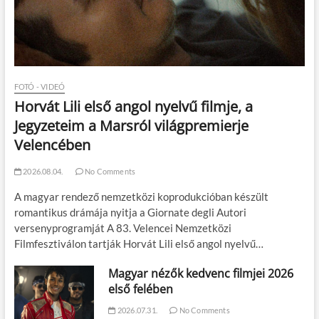
FOTÓ - VIDEÓ
Horvát Lili első angol nyelvű filmje, a
Jegyzeteim a Marsról világpremierje
Velencében
2026.08.04.
No Comments
A magyar rendező nemzetközi koprodukcióban készült
romantikus drámája nyitja a Giornate degli Autori
versenyprogramját A 83. Velencei Nemzetközi
Filmfesztiválon tartják Horvát Lili első angol nyelvű…
Magyar nézők kedvenc filmjei 2026
első felében
2026.07.31.
No Comments