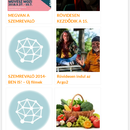
MEGVAN A
RÖVIDESEN
SZEMREVALÓ
KEZDŐDIK A 15.
FILMFESZTIVÁL
ANILOGUE
PROGRAMJA
NEMZETKÖZI
ANIMÁCIÓS
FILMFESZTIVÁL
SZEMREVALÓ 2014-
Rövidesen indul az
BEN IS! – Új filmek
Argo2
Ausztriából, Svájcból és
Németországból