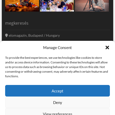
megkeresés
elomagazin, Budapest / Hungary
+36 20 333-6009
Manage Consent
szerkesztoseg@elomagazin.com
To provide the best experiences, we use technologies like cookies to store
elomagazin
and/or access device information. Consenting to these technologies will allow
us to process data such as browsing behavior or unique IDs on this site. Not
consenting or withdrawing consent, may adversely affect certain features and
functions.
facebook
twitter
instagram
googleplus
pinterest
Accept
kapcsolat
home
adatvédelem
impresszum
Deny
elomagazin
| powered by
icon.desing
:: internet solutions |
designed by:
theme freesia
| © copyright, all right reserved
View preferences