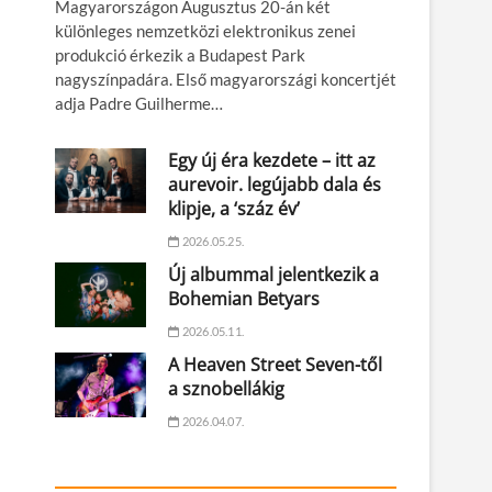
Magyarországon Augusztus 20-án két
különleges nemzetközi elektronikus zenei
produkció érkezik a Budapest Park
nagyszínpadára. Első magyarországi koncertjét
adja Padre Guilherme…
Egy új éra kezdete – itt az
aurevoir. legújabb dala és
klipje, a ‘száz év’
2026.05.25.
Új albummal jelentkezik a
Bohemian Betyars
2026.05.11.
A Heaven Street Seven-től
a sznobellákig
2026.04.07.