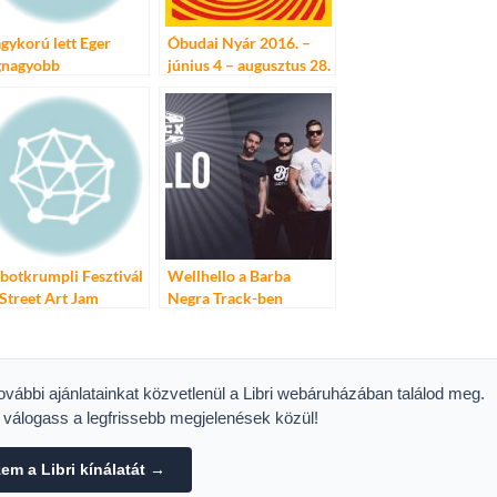
gykorú lett Eger
Óbudai Nyár 2016. –
gnagyobb
június 4 – augusztus 28.
rgasztronómiai
ztiválja – XVIII. Egri
kavér Ünnep
botkrumpli Fesztivál
Wellhello a Barba
 Street Art Jam
Negra Track-ben
erben 2014.
augusztus 1-én!
eptember 5-6.
további ajánlatainkat közvetlenül a Libri webáruházában találod meg.
s válogass a legfrissebb megjelenések közül!
m a Libri kínálatát →