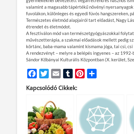
gyermekeknél bevezetett vegán étrend és hasznos ismer
valamint a magasabb tápértékű növényi nyersanyagok él
fuvolákon, különleges és egyedi fúvós hangszereken, pá
Természetes életmód alapjairól tart előadást, Nagy Lá
étrendet és életmódot.
A fesztiválon mód van természetgyógyászokkal folytato
művészetterápia, a szakmai előadások mellett pedig szám
körtánc, baba-mama valamint kismama jóga, tai csi, csi
A rendezvényt – melyre a belépés ingyenes – az 1992-
Sándor Kőbányai Kulturális Központban (X. kerület, Sze
F
T
E
T
Pi
O
ac
w
m
u
nt
ss
Kapcsolódó Cikkek:
e
itt
ail
m
er
za
b
er
bl
es
m
o
r
t
e
o
g
k