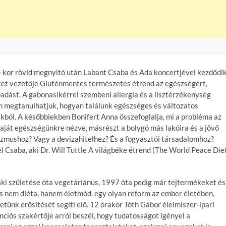
0-kor rövid megnyitó után Labant Csaba és Ada koncertjével kezdődik
etet vezetője Gluténmentes természetes étrend az egészségért,
őadást. A gabonasikérrel szembeni allergia és a lisztérzékenység
n megtanulhatjuk, hogyan találunk egészséges és változatos
ól. A későbbiekben Bonifert Anna összefoglalja, mi a probléma az
saját egészségünkre nézve, másrészt a bolygó más lakóira és a jövő
rizmushoz? Vagy a devizahitelhez? És a fogyasztói társadalomhoz?
l Csaba, aki Dr. Will Tuttle A világbéke étrend (The World Peace Die
aki születése óta vegetáriánus, 1997 óta pedig már tejtermékeket és
ás nem diéta, hanem életmód, egy olyan reform az ember életében,
életünk erősítését segíti elő. 12 órakor Tóth Gábor élelmiszer-ipari
iós szakértője arról beszél, hogy tudatosságot igényel a