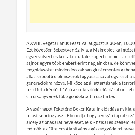
A XVIII. Vegetáriánus Fesztivál augusztus 30-án, 10.0
Ezt követően Sebestyén Szilvia, a Makrobiotika Intéz
egyensúlyért és kortalan fiatalosságért címmel tart el
sajnos egyre több embert érint napjainkban, de könnye
megoldásokat minden évszakban gluténmentes gabonákb
állati eredetű élelmiszerek fogyasztásával egyrészt a 
generációkra nézve. Mi köze az állattartásnak a terro
teszi fel a kérdést 16 órakor kezdődő előadásában Lehe
című könyvének főbb gondolatait mutatja be.
A vasárnapot Feketéné Bokor Katalin előadása nyitja, 
tojást sem fogyaszt. Elmondja, hogy a vegán táplálkoz
amely az önakarat nevelését, lelki- fizikai és szellemi 
mérnök, az Oltalom Alapítvány egészségvédelmi prevenc