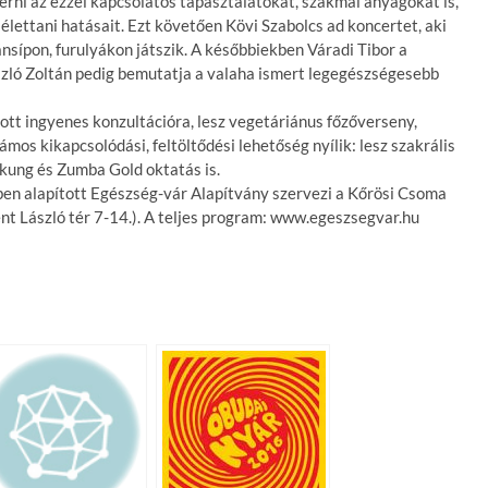
ni az ezzel kapcsolatos tapasztalatokat, szakmai anyagokat is,
ettani hatásait. Ezt követően Kövi Szabolcs ad koncertet, aki
nsípon, furulyákon játszik. A későbbiekben Váradi Tibor a
szló Zoltán pedig bemutatja a valaha ismert legegészségesebb
tt ingyenes konzultációra, lesz vegetáriánus főzőverseny,
os kikapcsolódási, feltöltődési lehetőség nyílik: lesz szakrális
 kung és Zumba Gold oktatás is.
ben alapított Egészség-vár Alapítvány szervezi a Kőrösi Csoma
nt László tér 7-14.). A teljes program: www.egeszsegvar.hu