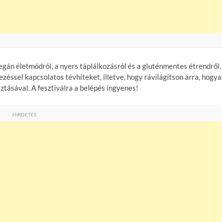
egán életmódról, a nyers táplálkozásról és a gluténmentes étrendről.
zéssel kapcsolatos tévhiteket, illetve, hogy rávilágítson arra, hogy
tásával. A fesztiválra a belépés ingyenes!
HIRDETÉS