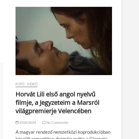
n
FOTÓ - VIDEÓ
Horvát Lili első angol nyelvű
filmje, a Jegyzeteim a Marsról
világpremierje Velencében
2026.08.04.
No Comments
A magyar rendező nemzetközi koprodukcióban
készült romantikus drámája nyitja a Giornate