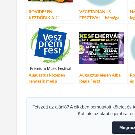
RÖVIDESEN
VEGETÁRIÁNUS
Na
KEZDŐDIK A 21.
FESZTIVÁL – hétvége
le
VEGETÁRIÁNUS
nem csak
bo
FESZTIVÁL
növényevőknek
fes
Bi
Augusztus közepén
Augusztus elején Alba
Ro
rendezik meg a
Regia Feszt
és
VeszprémFestet
dzsesszfesztivál
Eg
Székesfehérváron
sz
Tetszett az ajánló? A cikkben bemutatott kötetet és 
Kattints az alábbi gombra, é
Megnéze