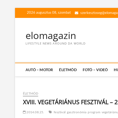
Skip
2026 augusztus 08, szombat
szerkesztoseg@elomaga
to
content
elomagazin
LIFESTYLE NEWS AROUND DA WORLD
AUTÓ – MOTOR
ÉLETMÓD
FOTÓ – VIDEÓ
H
ÉLETMÓD
XVIII. VEGETÁRIÁNUS FESZTIVÁL – 2
2014.08.25.
fesztivál
gasztronómia
program
vegetárián