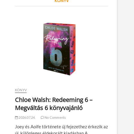
KÖNYV
KÖNYV
Chloe Walsh: Redeeming 6 –
Megváltás 6 könyvajánló
2026.07.24.
No Comments
Joey és Aoife története új fejezethez érkezik az
új, különleges éldekorált kiadásban A