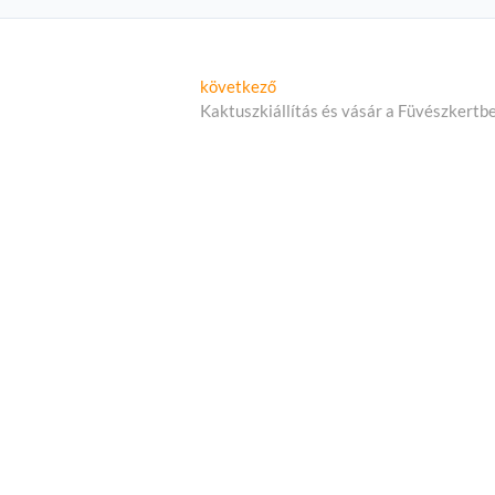
Következő
következő
cikk:
Kaktuszkiállítás és vásár a Füvészkertb