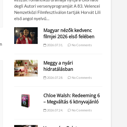
degli Autori versenyprogramját A 83. Velencei
Nemzetközi Filmfesztiválon tartják Horvát Lili
első angol nyelvű…
Magyar nézők kedvenc
filmjei 2026 első felében
an
2026.07.31.
No Comments
Meggy a nyári
hidratálásban
2026.07.28.
No Comments
Chloe Walsh: Redeeming 6
– Megváltás 6 könyvajánló
2026.07.24.
No Comments