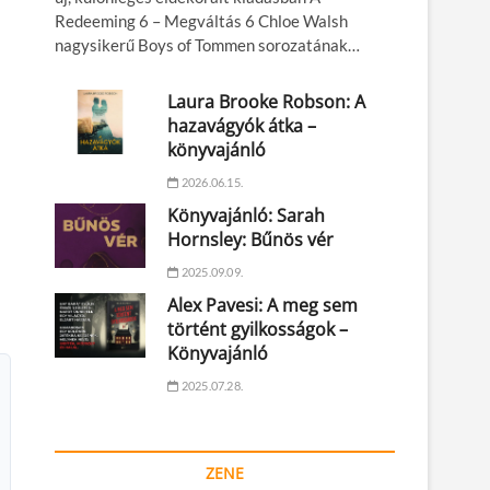
Redeeming 6 – Megváltás 6 Chloe Walsh
nagysikerű Boys of Tommen sorozatának…
Laura Brooke Robson: A
hazavágyók átka –
könyvajánló
2026.06.15.
Könyvajánló: Sarah
Hornsley: Bűnös vér
2025.09.09.
Alex Pavesi: A meg sem
történt gyilkosságok –
Könyvajánló
2025.07.28.
ZENE