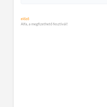
Bejegyzés
Előző
előző
cikk:
Alfa, a megfizethető fesztivál!
navigáció