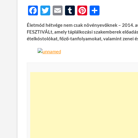
F
T
E
T
Pi
O
ac
w
m
u
nt
ss
Életmód hétvége nem csak növényevőknek – 2014. a
e
itt
ail
m
er
za
FESZTIVÁLt, amely táplálkozási szakemberek előadása
b
er
bl
es
m
ételkóstolókat, főző-tanfolyamokat, valamint zenei 
o
r
t
e
o
g
k