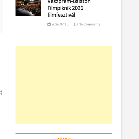
Veszprém-Balaton
Filmpiknik 2026
filmfesztivál
2026.07.15.
No Comments
.
t)