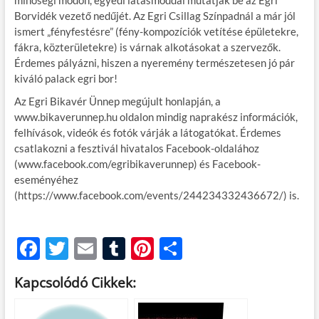
minőségi módon, egyedi látásmóddal mutatják be az Egri
Borvidék vezető nedűjét. Az Egri Csillag Színpadnál a már jól
ismert „fényfestésre” (fény-kompozíciók vetítése épületekre,
fákra, közterületekre) is várnak alkotásokat a szervezők.
Érdemes pályázni, hiszen a nyeremény természetesen jó pár
kiváló palack egri bor!
Az Egri Bikavér Ünnep megújult honlapján, a
www.bikaverunnep.hu oldalon mindig naprakész információk,
felhívások, videók és fotók várják a látogatókat. Érdemes
csatlakozni a fesztivál hivatalos Facebook-oldalához
(www.facebook.com/egribikaverunnep) és Facebook-
eseményéhez
(https://www.facebook.com/events/244234332436672/) is.
F
T
E
T
Pi
O
ac
w
m
u
nt
ss
Kapcsolódó Cikkek:
e
itt
ail
m
er
za
b
er
bl
es
m