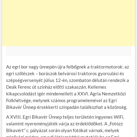
Az egri bor nagy ünnepén újra felbőgnek a traktormotorok: az
egri szőlészek – borászok belvárosi traktoros gyorsulási és
szépségversenyét július 12-én, szombaton délután rendezik a
Deák Ferenc út színház előtti szakaszán. Kellemes
kikapcsolódást ígér mindemellett a XXVI. Agria Nemzetközi
Folkhétvége, melynek számos programelemével az Egri
Bikavér Ünnep érsekkerti színpadán találkozhat a közönség.
A XVIII. Egri Bikavér Ünnep teljes területén ingyenes WiFi,
valamint nyereményjáték várja az érdeklődőket. A „Fotózz
Bikavért” c. pályázat során olyan fotókat várnak, melyek