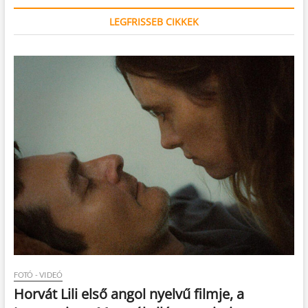
LEGFRISSEB CIKKEK
FOTÓ - VIDEÓ
Horvát Lili első angol nyelvű filmje, a