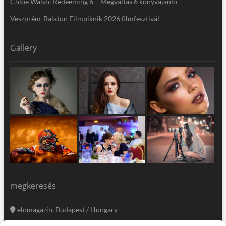
Chloe Walsh: Redeeming 6 – Megváltás 6 könyvajánló
Veszprém-Balaton Filmpiknik 2026 filmfesztivál
Gallery
megkeresés
elomagazin, Budapest / Hungary
+36 20 333-6009