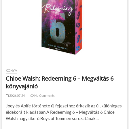
KÖNYV
Chloe Walsh: Redeeming 6 – Megváltás 6
könyvajánló
2026.07.24.
No Comments
Joey és Aoife története új fejezethez érkezik az új, különleges
éldekorált kiadásban A Redeeming 6 – Megváltás 6 Chloe
Walsh nagysikerű Boys of Tommen sorozatának…