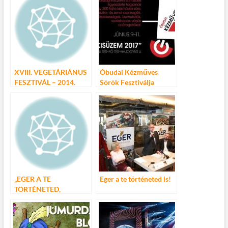
o
r
t
e
o
g
k
XVIII. VEGETÁRIÁNUS
Óbudai Kézműves
FESZTIVÁL – 2014.
Sörök Fesztiválja
augusztus 30-31.
„EGER A TE
Eger a te történeted is!
TÖRTÉNETED,
NYÁRON IS!” 2014