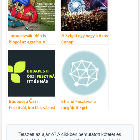
Jumurdzsák idén is
A Sziget egy nagy, közös
blogol az eger.hu-n!
ünnep
Budapesti Őszi
Strand Fesztivál a
Fesztivál, kortárs városi
megújult Egri
ünnep
Termálfürdőben
Tetszett az ajánló? A cikkben bemutatott kötetet és