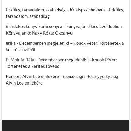
Erkölcs, társadalom, szabadság – Krízispszichológus
-
Erkölcs,
társadalom, szabadság
6 érdekes könyv karácsonyra – könyvajánló kicsit zöldebben
-
Könyvajánló: Nagy Réka: Ökoanyu
erika
-
Decemberben megjelenik! – Konok Péter: Történetek a
kerítés tövéből
B. Molnár Béla
-
Decemberben megjelenik! – Konok Péter:
Történetek a kerítés tövéből
Koncert Alvin Lee emlékére – icon.design
-
Ezer gyertya ég
Alvin Lee emlékére