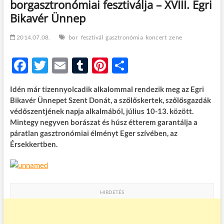
borgasztronómiai fesztiválja – XVIII. Egri
t
o
Bikavér Ünnep
n
2014.07.08.
bor
fesztivál
gasztronómia
koncert
zene
F
T
E
T
Pi
O
ac
w
m
u
nt
ss
Idén már tizennyolcadik alkalommal rendezik meg az Egri
e
itt
ail
m
er
za
Bikavér Ünnepet Szent Donát, a szőlőskertek, szőlősgazdák
b
er
bl
es
m
védőszentjének napja alkalmából, július 10-13. között.
Mintegy negyven borászat és húsz étterem garantálja a
o
r
t
e
páratlan gasztronómiai élményt Eger szívében, az
o
g
Érsekkertben.
k
HIRDETÉS