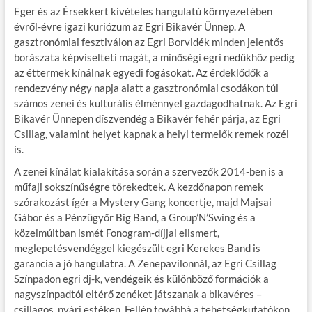
Eger és az Érsekkert kivételes hangulatú környezetében
évről-évre igazi kuriózum az Egri Bikavér Ünnep. A
gasztronómiai fesztiválon az Egri Borvidék minden jelentős
borászata képviselteti magát, a minőségi egri nedűkhöz pedig
az éttermek kínálnak egyedi fogásokat. Az érdeklődők a
rendezvény négy napja alatt a gasztronómiai csodákon túl
számos zenei és kulturális élménnyel gazdagodhatnak. Az Egri
Bikavér Ünnepen díszvendég a Bikavér fehér párja, az Egri
Csillag, valamint helyet kapnak a helyi termelők remek rozéi
is.
A zenei kínálat kialakítása során a szervezők 2014-ben is a
műfaji sokszínűségre törekedtek. A kezdőnapon remek
szórakozást ígér a Mystery Gang koncertje, majd Majsai
Gábor és a Pénzügyőr Big Band, a Group’N’Swing és a
közelmúltban ismét Fonogram-díjjal elismert,
meglepetésvendéggel kiegészült egri Kerekes Band is
garancia a jó hangulatra. A Zenepavilonnál, az Egri Csillag
Színpadon egri dj-k, vendégeik és különböző formációk a
nagyszínpadtól eltérő zenéket játszanak a bikavéres –
csillagos, nyári estéken. Fellép továbbá a tehetségkutatókon