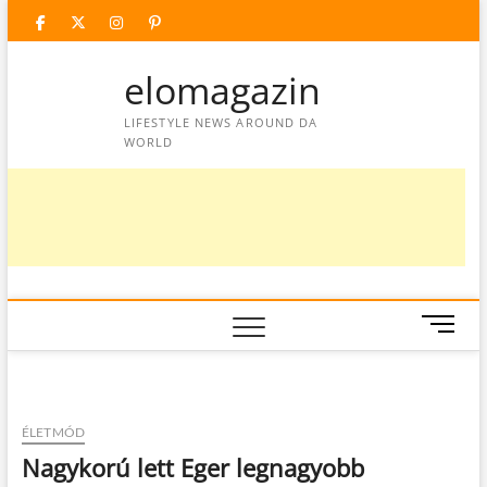
Skip
facebook
twitter
instagram
googleplus
pinterest
to
content
elomagazin
LIFESTYLE NEWS AROUND DA
WORLD
M
e
n
u
B
ÉLETMÓD
u
Nagykorú lett Eger legnagyobb
t