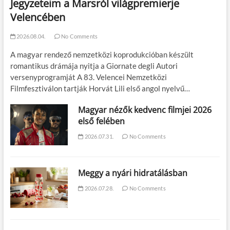
Jegyzeteim a Marsról világpremierje
Velencében
2026.08.04.
No Comments
A magyar rendező nemzetközi koprodukcióban készült
romantikus drámája nyitja a Giornate degli Autori
versenyprogramját A 83. Velencei Nemzetközi
Filmfesztiválon tartják Horvát Lili első angol nyelvű…
Magyar nézők kedvenc filmjei 2026
első felében
2026.07.31.
No Comments
Meggy a nyári hidratálásban
2026.07.28.
No Comments