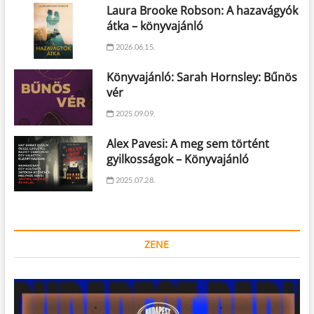
Laura Brooke Robson: A hazavágyók
átka – könyvajánló
2026.06.15.
Könyvajánló: Sarah Hornsley: Bűnös
vér
2025.09.09.
Alex Pavesi: A meg sem történt
gyilkosságok – Könyvajánló
2025.07.28.
ZENE