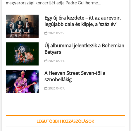
magyarországi koncertjét adja Padre Guilherme…
Egy új éra kezdete – itt az aurevoir.
legújabb dala és klipje, a ‘száz év’
2026.05.25.
Új albummal jelentkezik a Bohemian
Betyars
2026.05.11.
A Heaven Street Seven-től a
sznobellákig
2026.04.07.
LEGUTÓBBI HOZZÁSZÓLÁSOK