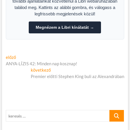
további ajánlatainkat közvetlenül a Libri webáruházában
találod meg. Kattints az alábbi gombra, és válogass a
legfrissebb megjelenések közül!
Megnézem a Libri kínálatát →
Bejegyzés
Előző
előző
cikk:
ANYA-LÍZIS 42: Minden nap kosznap!
navigáció
Következő
következő
cikk:
Premier előtti Stephen King buli az Alexandrában
keresés
…