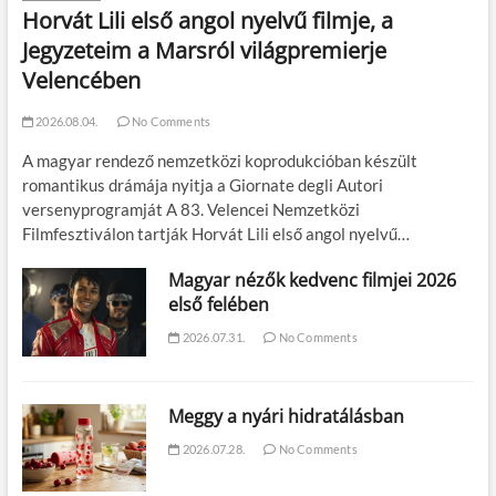
Horvát Lili első angol nyelvű filmje, a
Jegyzeteim a Marsról világpremierje
Velencében
2026.08.04.
No Comments
A magyar rendező nemzetközi koprodukcióban készült
romantikus drámája nyitja a Giornate degli Autori
versenyprogramját A 83. Velencei Nemzetközi
Filmfesztiválon tartják Horvát Lili első angol nyelvű…
Magyar nézők kedvenc filmjei 2026
első felében
2026.07.31.
No Comments
Meggy a nyári hidratálásban
2026.07.28.
No Comments