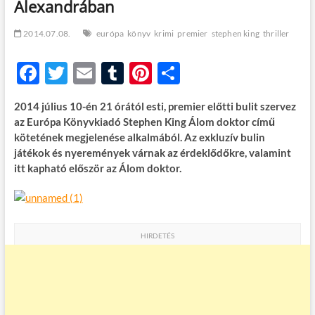
Alexandrában
t
o
n
2014.07.08.
európa
könyv
krimi
premier
stephen king
thriller
F
T
E
T
Pi
O
ac
w
m
u
nt
ss
2014 július 10-én 21 órától esti, premier előtti bulit szervez
e
itt
ail
m
er
za
az Európa Könyvkiadó Stephen King Álom doktor című
b
er
bl
es
m
kötetének megjelenése alkalmából. Az exkluzív bulin
játékok és nyeremények várnak az érdeklődőkre, valamint
o
r
t
e
itt kapható először az Álom doktor.
o
g
k
HIRDETÉS