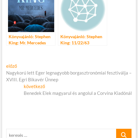
Könyvajánló: Stephen
Könyvajánló: Stephen
King: Mr. Mercedes
King: 11/22/63
Bejegyzés
Előző
előző
cikk:
Nagykorú lett Eger legnagyobb borgasztronómiai fesztiválja –
navigáció
XVIII. Egri Bikavér Ünnep
Következő
következő
cikk:
Benedek Elek magyarul és angolul a Corvina Kiadónál
keresés