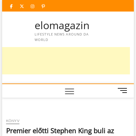
Skip
facebook
twitter
instagram
googleplus
pinterest
to
content
elomagazin
LIFESTYLE NEWS AROUND DA
WORLD
M
e
n
u
B
KÖNYV
u
Premier előtti Stephen King buli az
t