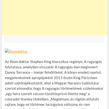
Az Álom doktor Stephen King klasszikus regénye, A ragyogás
folytatása, amelyben visszatér A ragyogás-ban megismert
Danny Torrance – immár felnőttként. A könyv eredeti nyelvű
megjelenésének apropójaként 2013 őszén King Párizsban
adott sajtótájékoztatót, ahol a Magyar Narancs tudósítása
szerint elmondta, hogy A ragyogás történetének születésekor
„egy falra szerelt vászon tűzoltóspricni ihlette meg” a
coloradói Stanley Hotelben. „Megláttam, és rögtön átfutott
rajtam, hogy mi történne, ha kígyóvá változna, és rám