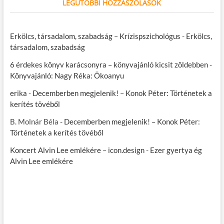
LEGUTÓBBI HOZZÁSZÓLÁSOK
Erkölcs, társadalom, szabadság – Krízispszichológus
-
Erkölcs,
társadalom, szabadság
6 érdekes könyv karácsonyra – könyvajánló kicsit zöldebben
-
Könyvajánló: Nagy Réka: Ökoanyu
erika
-
Decemberben megjelenik! – Konok Péter: Történetek a
kerítés tövéből
B. Molnár Béla
-
Decemberben megjelenik! – Konok Péter:
Történetek a kerítés tövéből
Koncert Alvin Lee emlékére – icon.design
-
Ezer gyertya ég
Alvin Lee emlékére