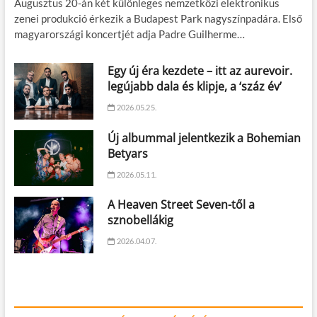
Augusztus 20-án két különleges nemzetközi elektronikus
zenei produkció érkezik a Budapest Park nagyszínpadára. Első
magyarországi koncertjét adja Padre Guilherme…
Egy új éra kezdete – itt az aurevoir.
legújabb dala és klipje, a ‘száz év’
2026.05.25.
Új albummal jelentkezik a Bohemian
Betyars
2026.05.11.
A Heaven Street Seven-től a
sznobellákig
2026.04.07.