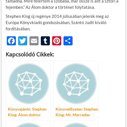
támadna. Mire felértem a szobába, már össze is állt a sztori a
fejemben.” Az Álom doktor a történet folytatása.
Stephen King új regénye 2014 júliusában jelenik meg az
Európa Könyvkiadó gondozásában, Szántó Judit kiváló
fordításában.
F
T
E
T
Pi
O
ac
w
m
u
nt
ss
Kapcsolódó Cikkek:
e
itt
ail
m
er
za
b
er
bl
es
m
o
r
t
e
o
g
k
Könyvajánló: Stephen
Könyvelőzetes: Stephen
King: Álom doktor
King: Mr. Mercedes