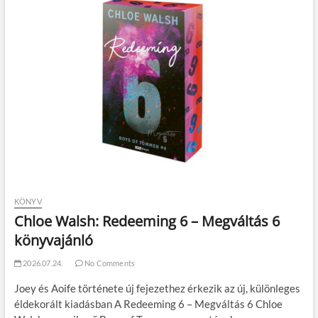
KÖNYV
Chloe Walsh: Redeeming 6 – Megváltás 6
könyvajánló
2026.07.24.
No Comments
Joey és Aoife története új fejezethez érkezik az új, különleges
éldekorált kiadásban A Redeeming 6 – Megváltás 6 Chloe