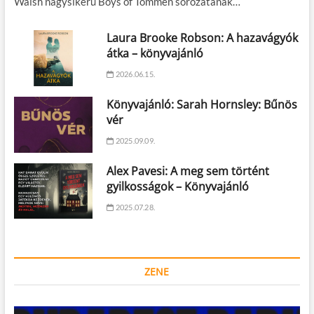
Walsh nagysikerű Boys of Tommen sorozatának…
Laura Brooke Robson: A hazavágyók
átka – könyvajánló
2026.06.15.
Könyvajánló: Sarah Hornsley: Bűnös
vér
2025.09.09.
Alex Pavesi: A meg sem történt
gyilkosságok – Könyvajánló
2025.07.28.
ZENE