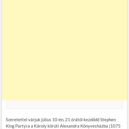
Szeretettel várjuk július 10-én, 21 órától kezdődő Stephen
King Partyra a Károly körúti Alexandra Könyvesházba (1075