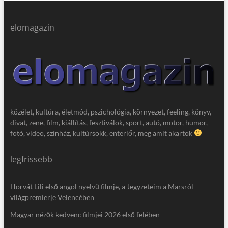
elomagazin
közélet, kultúra, életmód, pszichológia, környezet, feeling, könyv,
divat, zene, film, kiállítás, fesztiválok, sport, autó, motor, humor,
fotó, video, színház, kultúrsokk, enteriőr, meg amit akartok
legfrissebb
Horvát Lili első angol nyelvű filmje, a Jegyzeteim a Marsról
világpremierje Velencében
Magyar nézők kedvenc filmjei 2026 első felében