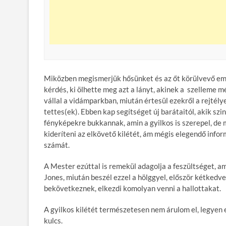
Miközben megismerjük hősünket és az őt körülvevő embe
kérdés, ki ölhette meg azt a lányt, akinek a szelleme m
vállal a vidámparkban, miután értesül ezekről a rejtélye
tettes(ek). Ebben kap segítséget új barátaitól, akik s
fényképekre bukkannak, amin a gyilkos is szerepel, de 
kideríteni az elkövető kilétét, ám mégis elegendő info
számát.
A Mester ezúttal is remekül adagolja a feszültséget, a
Jones, miután beszél ezzel a hölggyel, először kétked
bekövetkeznek, elkezdi komolyan venni a hallottakat.
A gyilkos kilétét természetesen nem árulom el, legyen
kulcs.