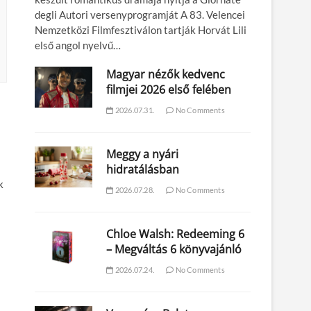
degli Autori versenyprogramját A 83. Velencei
Nemzetközi Filmfesztiválon tartják Horvát Lili
első angol nyelvű…
Magyar nézők kedvenc
filmjei 2026 első felében
2026.07.31.
No Comments
Meggy a nyári
hidratálásban
k
2026.07.28.
No Comments
Chloe Walsh: Redeeming 6
– Megváltás 6 könyvajánló
2026.07.24.
No Comments