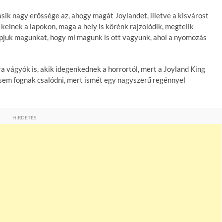
ásik nagy erőssége az, ahogy magát Joylandet, illetve a kisvárost
 kelnek a lapokon, maga a hely is körénk rajzolódik, megtelik
apjuk magunkat, hogy mi magunk is ott vagyunk, ahol a nyomozás
 vágyók is, akik idegenkednek a horrortól, mert a Joyland King
 sem fognak csalódni, mert ismét egy nagyszerű regénnyel
HIRDETÉS