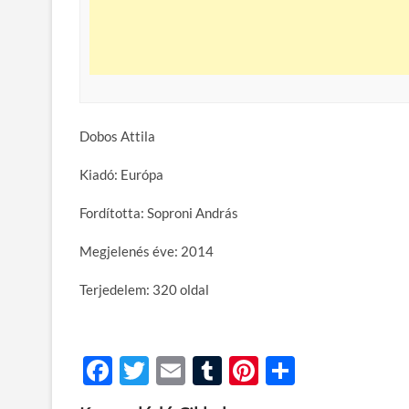
Dobos Attila
Kiadó: Európa
Fordította: Soproni András
Megjelenés éve: 2014
Terjedelem: 320 oldal
F
T
E
T
Pi
O
ac
w
m
u
nt
ss