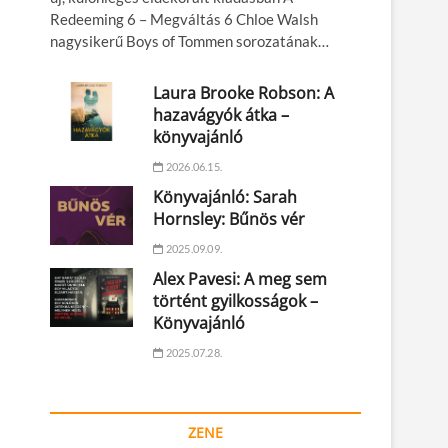
Redeeming 6 – Megváltás 6 Chloe Walsh
nagysikerű Boys of Tommen sorozatának…
Laura Brooke Robson: A
hazavágyók átka –
könyvajánló
2026.06.15.
Könyvajánló: Sarah
Hornsley: Bűnös vér
2025.09.09.
Alex Pavesi: A meg sem
történt gyilkosságok –
Könyvajánló
2025.07.28.
ZENE