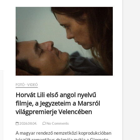
n
FOTÓ - VIDEÓ
Horvát Lili első angol nyelvű
filmje, a Jegyzeteim a Marsról
világpremierje Velencében
2026.08.04.
No Comments
A magyar rendező nemzetközi koprodukcióban
készült romantikus drámája nyitja a Giornate