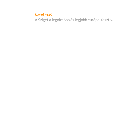
sszú Menetelés
Következő
következő
cikk:
A Sziget a legolcsóbb és legjobb európai fesztiv