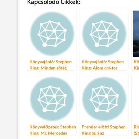
Kapcsolódó Cikkek:
e
itt
ail
m
er
za
b
er
bl
es
m
o
r
t
e
o
g
k
Könyvajánló: Stephen
Könyvajánló: Stephen
Kö
King: Minden sötét,
King: Álom doktor
Ki
csillag sehol
Könyvelőzetes: Stephen
Premier előtti Stephen
Ri
King: Mr. Mercedes
King buli az
(S