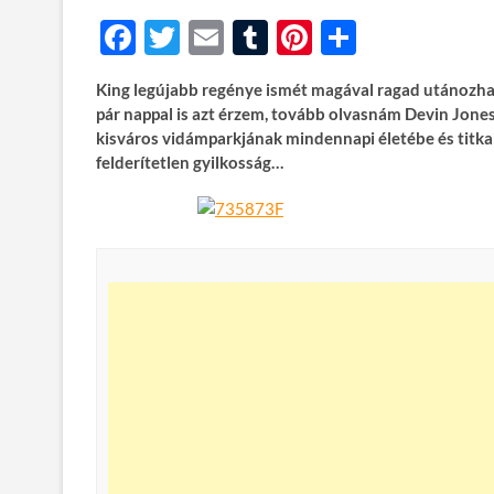
F
T
E
T
Pi
O
ac
w
m
u
nt
ss
King legújabb regénye ismét magával ragad utánozhata
e
itt
ail
m
er
za
pár nappal is azt érzem, tovább olvasnám Devin Jones
b
er
bl
es
m
kisváros vidámparkjának mindennapi életébe és titkai
felderítetlen gyilkosság…
o
r
t
e
o
g
k