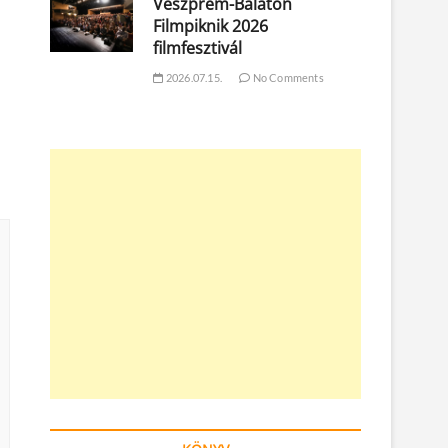
Veszprém-Balaton
Filmpiknik 2026
filmfesztivál
2026.07.15.
No Comments