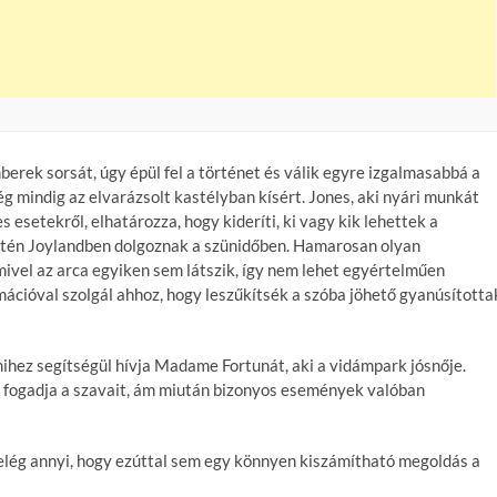
rek sorsát, úgy épül fel a történet és válik egyre izgalmasabbá a
ég mindig az elvarázsolt kastélyban kísért. Jones, aki nyári munkát
s esetekről, elhatározza, hogy kideríti, ki vagy kik lehettek a
zintén Joylandben dolgoznak a szünidőben. Hamarosan olyan
mivel az arca egyiken sem látszik, így nem lehet egyértelműen
rmációval szolgál ahhoz, hogy leszűkítsék a szóba jöhető gyanúsította
mihez segítségül hívja Madame Fortunát, aki a vidámpark jósnője.
ve fogadja a szavait, ám miután bizonyos események valóban
 elég annyi, hogy ezúttal sem egy könnyen kiszámítható megoldás a