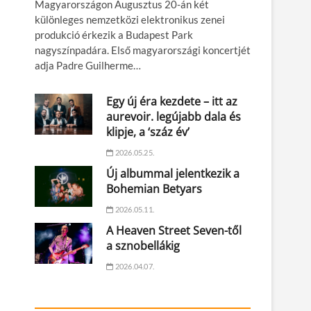
Magyarországon Augusztus 20-án két
különleges nemzetközi elektronikus zenei
produkció érkezik a Budapest Park
nagyszínpadára. Első magyarországi koncertjét
adja Padre Guilherme…
Egy új éra kezdete – itt az
aurevoir. legújabb dala és
klipje, a ‘száz év’
2026.05.25.
Új albummal jelentkezik a
Bohemian Betyars
2026.05.11.
A Heaven Street Seven-től
a sznobellákig
2026.04.07.