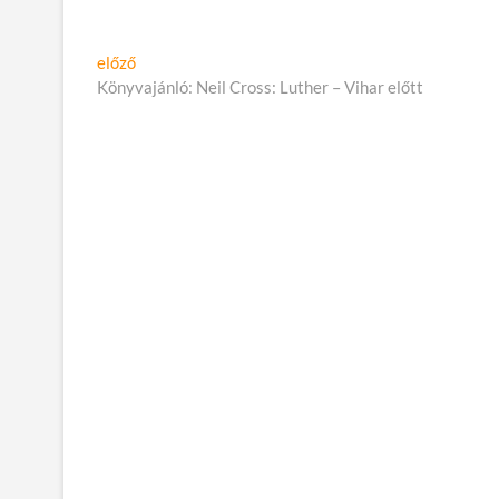
Alexandrában
Ho
Bejegyzés
Előző
előző
cikk:
Könyvajánló: Neil Cross: Luther – Vihar előtt
navigáció