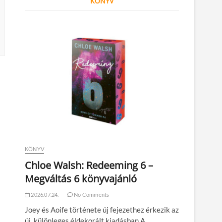
KÖNYV
KÖNYV
Chloe Walsh: Redeeming 6 –
Megváltás 6 könyvajánló
2026.07.24.
No Comments
Joey és Aoife története új fejezethez érkezik az
új, különleges éldekorált kiadásban A