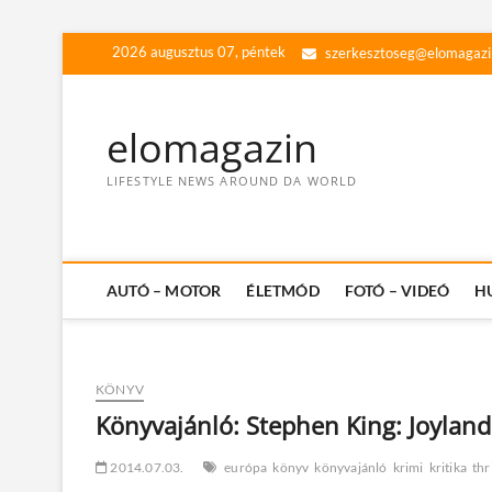
Skip
2026 augusztus 07, péntek
szerkesztoseg@elomagazi
to
content
elomagazin
LIFESTYLE NEWS AROUND DA WORLD
AUTÓ – MOTOR
ÉLETMÓD
FOTÓ – VIDEÓ
H
KÖNYV
Könyvajánló: Stephen King: Joyland
2014.07.03.
európa
könyv
könyvajánló
krimi
kritika
thr