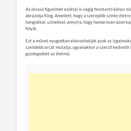
Az olvasó figyelmét ezúttal is végig fenntartó könyv m
ábrázolja King. Amellett, hogy a szereplők szinte életre
hangokkal, színekkel, annyira, hogy hamarosan azon k
folyik.
Ezt a művet nyugodtan elolvashatják azok az izgalmakra
szelídebb arcát mutatja, ugyanakkor a szerző kedvelői
gazdagodott az életmű.