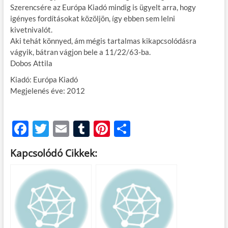
Szerencsére az Európa Kiadó mindig is ügyelt arra, hogy
igényes fordításokat közöljön, így ebben sem lelni
kivetnivalót.
Aki tehát könnyed, ám mégis tartalmas kikapcsolódásra
vágyik, bátran vágjon bele a 11/22/63-ba.
Dobos Attila
Kiadó: Európa Kiadó
Megjelenés éve: 2012
F
T
E
T
Pi
O
ac
w
m
u
nt
ss
Kapcsolódó Cikkek:
e
itt
ail
m
er
za
b
er
bl
es
m
o
r
t
e
o
g
k