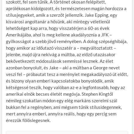
szokott, fel sem tűnik. A történet okosan felépített,
aprólékosan kidolgozott, és természetesen magán hordozza a
stílusjegyeket, amik a szerzőt jellemzik. Jake Epping, egy
kisvárosi angoltanár a hősünk, aki mintegy véletlenül
lehetőséget kap arra, hogy visszatérjen a 60-as évek
Amerikájába, ahol is meg kellene akadályoznia a JFK –
gyilkosságot a szebb jövő reményében. A dolog szépséghibája,
hogy amikor az időutazó visszatér a – megváltoztatott –
jelenbe, majd újra nekivág a múltba, az előző utazásakor
bekövetkezett módosulások semmissé lesznek. Az élet
azonban bonyolult, és Jake – aki a múltban a George nevet
veszi fel – próbautat tesz a merénylet megakadályozó út előtt,
és bizony olyan emberi kapcsolatokba bonyolódik, amik
kétségessé teszik, hogy valóban az-e a legfontosabb, hogy az
amerikai elnök becses életét megóvja. Stephen Kingtől
némileg szokatlan módon egy elég markáns szerelmi szál
bukkan fel a regényben, ami mégsem tűnik stílusidegennek,
mert annyira emberi, annyira reális, hogy egy percig sem
érezzük fölöslegesnek.