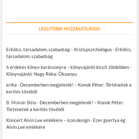
LEGUTÓBBI HOZZÁSZÓLÁSOK
Erkölcs, társadalom, szabadság – Krízispszichológus
-
Erkölcs,
társadalom, szabadság
6 érdekes könyv karácsonyra – könyvajánló kicsit zöldebben
-
Könyvajánló: Nagy Réka: Ökoanyu
erika
-
Decemberben megjelenik! – Konok Péter: Történetek a
kerítés tövéből
B. Molnár Béla
-
Decemberben megjelenik! – Konok Péter:
Történetek a kerítés tövéből
Koncert Alvin Lee emlékére – icon.design
-
Ezer gyertya ég
Alvin Lee emlékére