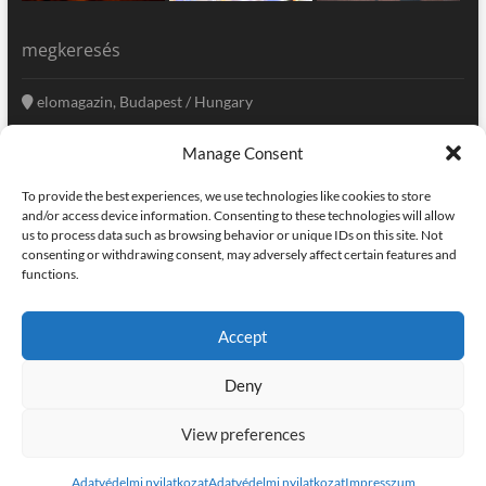
megkeresés
elomagazin, Budapest / Hungary
+36 20 333-6009
Manage Consent
szerkesztoseg@elomagazin.com
To provide the best experiences, we use technologies like cookies to store
elomagazin
and/or access device information. Consenting to these technologies will allow
us to process data such as browsing behavior or unique IDs on this site. Not
consenting or withdrawing consent, may adversely affect certain features and
functions.
facebook
twitter
instagram
googleplus
pinterest
Accept
kapcsolat
home
adatvédelem
impresszum
Deny
elomagazin
| powered by
icon.desing
:: internet solutions |
designed by:
theme freesia
| © copyright, all right reserved
View preferences
Adatvédelmi nyilatkozat
Adatvédelmi nyilatkozat
Impresszum