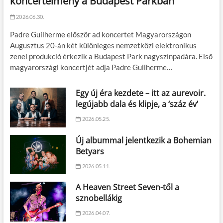
koncertélmény a Budapest Parkban
2026.06.30.
Padre Guilherme először ad koncertet Magyarországon
Augusztus 20-án két különleges nemzetközi elektronikus
zenei produkció érkezik a Budapest Park nagyszínpadára. Első
magyarországi koncertjét adja Padre Guilherme…
Egy új éra kezdete – itt az aurevoir.
legújabb dala és klipje, a ‘száz év’
2026.05.25.
Új albummal jelentkezik a Bohemian
Betyars
2026.05.11.
A Heaven Street Seven-től a
sznobellákig
2026.04.07.