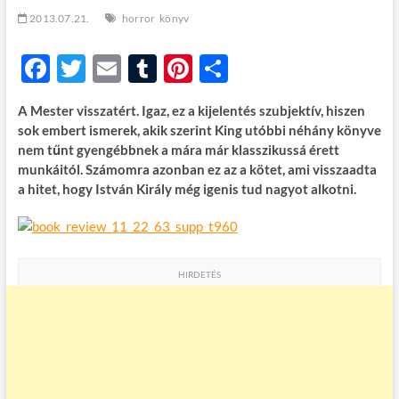
t
2013.07.21.
horror
könyv
o
n
F
T
E
T
Pi
O
ac
w
m
u
nt
ss
A Mester visszatért. Igaz, ez a kijelentés szubjektív, hiszen
e
itt
ail
m
er
za
sok embert ismerek, akik szerint King utóbbi néhány könyve
b
er
bl
es
m
nem tűnt gyengébbnek a mára már klasszikussá érett
munkáitól. Számomra azonban ez az a kötet, ami visszaadta
o
r
t
e
a hitet, hogy István Király még igenis tud nagyot alkotni.
o
g
k
HIRDETÉS