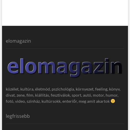
elomagazin
közélet, kultúra, életmód, pszichológia, környezet, feeling, könyv,
divat, zene, film, kiállítás, fesztiválok, sport, autó, motor, humor,
fotó, video, színház, kultúrsokk, enteriőr, meg amit akartok
legfrissebb