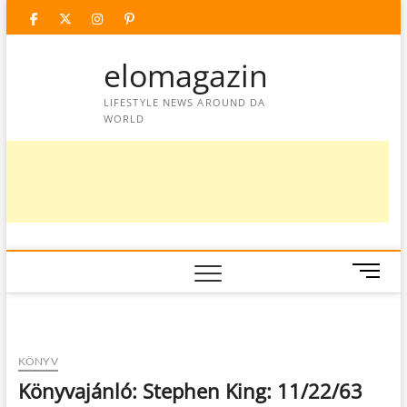
Skip
facebook
twitter
instagram
googleplus
pinterest
to
content
elomagazin
LIFESTYLE NEWS AROUND DA
WORLD
M
e
n
u
B
KÖNYV
u
Könyvajánló: Stephen King: 11/22/63
t