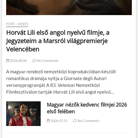
FOTÓ - VIDEÓ
Horvát Lili első angol nyelvű filmje, a
Jegyzeteim a Marsról világpremierje
Velencében
2026.08.04.
No Comments
A magyar rendező nemzetközi koprodukcióban készült
romantikus drámája nyitja a Giornate degli Autori
versenyprogramját A 83. Velencei Nemzetközi
Filmfesztiválon tartják Horvát Lili első angol nyelvű…
Magyar nézők kedvenc filmjei 2026
első felében
2026.07.31.
No Comments