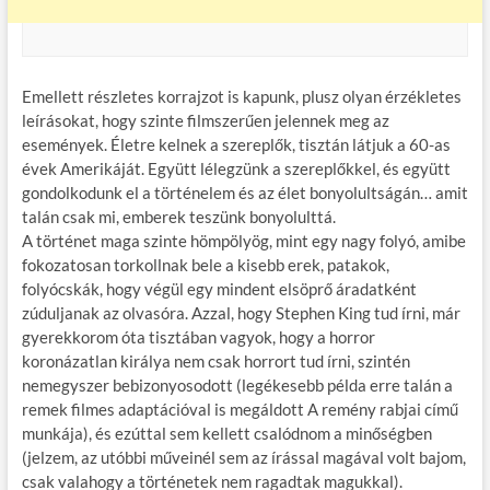
Emellett részletes korrajzot is kapunk, plusz olyan érzékletes
leírásokat, hogy szinte filmszerűen jelennek meg az
események. Életre kelnek a szereplők, tisztán látjuk a 60-as
évek Amerikáját. Együtt lélegzünk a szereplőkkel, és együtt
gondolkodunk el a történelem és az élet bonyolultságán… amit
talán csak mi, emberek teszünk bonyolulttá.
A történet maga szinte hömpölyög, mint egy nagy folyó, amibe
fokozatosan torkollnak bele a kisebb erek, patakok,
folyócskák, hogy végül egy mindent elsöprő áradatként
zúduljanak az olvasóra. Azzal, hogy Stephen King tud írni, már
gyerekkorom óta tisztában vagyok, hogy a horror
koronázatlan királya nem csak horrort tud írni, szintén
nemegyszer bebizonyosodott (legékesebb példa erre talán a
remek filmes adaptációval is megáldott A remény rabjai című
munkája), és ezúttal sem kellett csalódnom a minőségben
(jelzem, az utóbbi műveinél sem az írással magával volt bajom,
csak valahogy a történetek nem ragadtak magukkal).