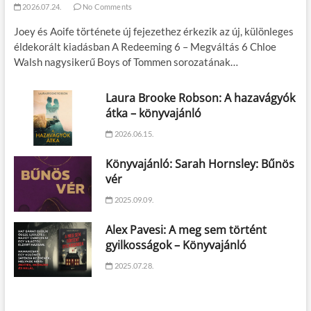
2026.07.24.
No Comments
Joey és Aoife története új fejezethez érkezik az új, különleges
éldekorált kiadásban A Redeeming 6 – Megváltás 6 Chloe
Walsh nagysikerű Boys of Tommen sorozatának…
Laura Brooke Robson: A hazavágyók
átka – könyvajánló
2026.06.15.
Könyvajánló: Sarah Hornsley: Bűnös
vér
2025.09.09.
Alex Pavesi: A meg sem történt
gyilkosságok – Könyvajánló
2025.07.28.