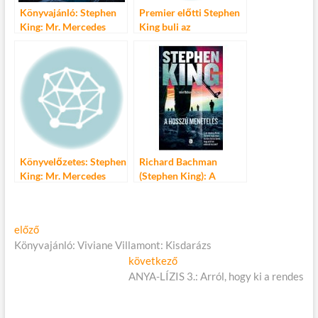
Könyvajánló: Stephen
Premier előtti Stephen
King: Mr. Mercedes
King buli az
Alexandrában
Könyvelőzetes: Stephen
Richard Bachman
King: Mr. Mercedes
(Stephen King): A
Hosszú Menetelés
Bejegyzés
Előző
előző
cikk:
Könyvajánló: Viviane Villamont: Kisdarázs
navigáció
Következő
következő
cikk:
ANYA-LÍZIS 3.: Arról, hogy ki a rendes