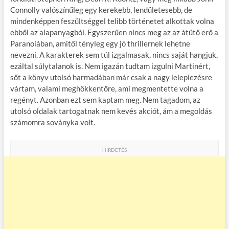
Connolly valószínűleg egy kerekebb, lendületesebb, de
mindenképpen feszültséggel telibb történetet alkottak volna
ebből az alapanyagból. Egyszerűen nincs meg az az átütő erő a
Paranoiában, amitől tényleg egy jó thrillernek lehetne
nevezni. A karakterek sem túl izgalmasak, nincs saját hangjuk,
ezáltal súlytalanok is. Nem igazán tudtam izgulni Martinért,
sőt a könyv utolsó harmadában már csak a nagy leleplezésre
vártam, valami meghökkentőre, ami megmentette volna a
regényt. Azonban ezt sem kaptam meg. Nem tagadom, az
utolsó oldalak tartogatnak nem kevés akciót, ám a megoldás
számomra soványka volt.
HIRDETÉS