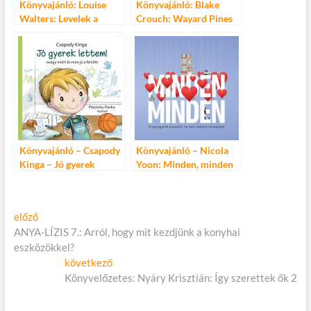
Könyvajánló: Louise
Könyvajánló: Blake
Walters: Levelek a
Crouch: Wayard Pines
bőröndből
Könyvajánló – Csapody
Könyvajánló – Nicola
Kinga – Jó gyerek
Yoon: Minden, minden
lettem!
Bejegyzés
Előző
előző
cikk:
ANYA-LÍZIS 7.: Arról, hogy mit kezdjünk a konyhai
navigáció
eszközökkel?
Következő
következő
cikk:
Könyvelőzetes: Nyáry Krisztián: Így szerettek ők 2