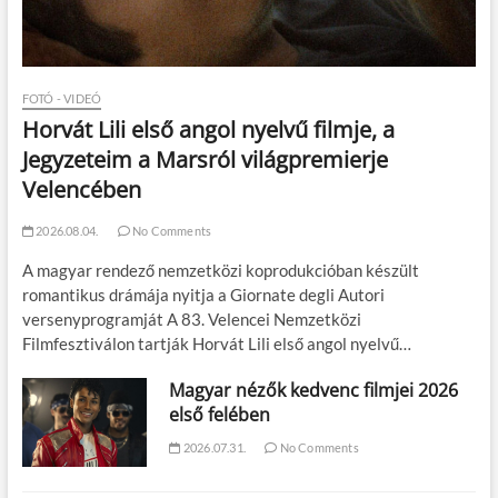
FOTÓ - VIDEÓ
Horvát Lili első angol nyelvű filmje, a
Jegyzeteim a Marsról világpremierje
Velencében
2026.08.04.
No Comments
A magyar rendező nemzetközi koprodukcióban készült
romantikus drámája nyitja a Giornate degli Autori
versenyprogramját A 83. Velencei Nemzetközi
Filmfesztiválon tartják Horvát Lili első angol nyelvű…
Magyar nézők kedvenc filmjei 2026
első felében
2026.07.31.
No Comments