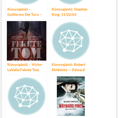
Könyvajánló –
Könyvajánló: Stephen
Guillermo Del Toro –
King: 11/22/63
Chuck Hogan: A kór-
trilógia
Könyvajánló – Victor
Könyvajánló: Robert
LaValle:Fekete Tom
Skidelsky — Edward
balladája
Skidelsky: Mennyi az
elég?