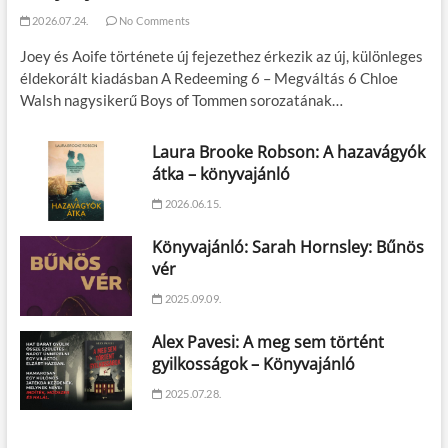
2026.07.24.
No Comments
Joey és Aoife története új fejezethez érkezik az új, különleges
éldekorált kiadásban A Redeeming 6 – Megváltás 6 Chloe
Walsh nagysikerű Boys of Tommen sorozatának…
Laura Brooke Robson: A hazavágyók
átka – könyvajánló
2026.06.15.
Könyvajánló: Sarah Hornsley: Bűnös
vér
2025.09.09.
Alex Pavesi: A meg sem történt
gyilkosságok – Könyvajánló
2025.07.28.