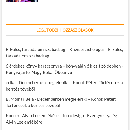
LEGUTÓBBI HOZZÁSZÓLÁSOK
Erkölcs, társadalom, szabadság – Krízispszichológus
-
Erkölcs,
társadalom, szabadság
6 érdekes könyv karácsonyra – könyvajánló kicsit zöldebben
-
Könyvajánló: Nagy Réka: Ökoanyu
erika
-
Decemberben megjelenik! – Konok Péter: Történetek a
kerítés tövéből
B. Molnár Béla
-
Decemberben megjelenik! – Konok Péter:
Történetek a kerítés tövéből
Koncert Alvin Lee emlékére – icon.design
-
Ezer gyertya ég
Alvin Lee emlékére