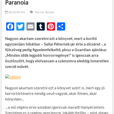
Paranoia
t
o
n
2013.09.03.
horror
könyv
F
T
E
T
Pi
O
ac
w
m
u
nt
ss
Nagyon akartam szeretni ezt a könyvet, mert a borító
e
itt
ail
m
er
za
egyszerűen hibátlan – Sallai Péternek jár érte a dicséret -, a
b
er
bl
es
m
fülszöveg pedig figyelemfelkeltő, plusz a Guardian ajánlása:
„Minden idők legjobb horrorregénye!” is igencsak arra
o
r
t
e
ösztönzött, hogy elolvassam a számomra eleddig ismeretlen
o
g
szerző művét.
k
Nagyon akartam szeretni ezt a könyvet azért is, mert egy jó
horrortörténetre mindig vevő vagyok, akár filmen, akár
könyvben…
…a mű végére érve azonban igencsak maradt hiányérzetem.
Szerintem ez a regény nem horror, inkább thriller – mint ahogy