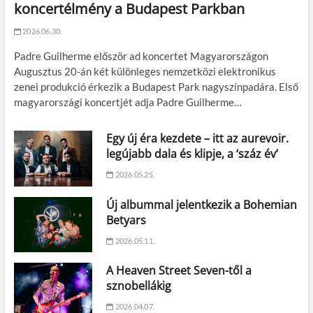
koncertélmény a Budapest Parkban
2026.06.30.
Padre Guilherme először ad koncertet Magyarországon
Augusztus 20-án két különleges nemzetközi elektronikus
zenei produkció érkezik a Budapest Park nagyszínpadára. Első
magyarországi koncertjét adja Padre Guilherme…
Egy új éra kezdete – itt az aurevoir.
legújabb dala és klipje, a ‘száz év’
2026.05.25.
Új albummal jelentkezik a Bohemian
Betyars
2026.05.11.
A Heaven Street Seven-től a
sznobellákig
2026.04.07.