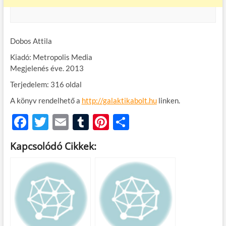
Dobos Attila
Kiadó: Metropolis Media
Megjelenés éve. 2013
Terjedelem: 316 oldal
A könyv rendelhető a
http://galaktikabolt.hu
linken.
F
T
E
T
Pi
O
ac
w
m
u
nt
ss
Kapcsolódó Cikkek:
e
itt
ail
m
er
za
b
er
bl
es
m
o
r
t
e
o
g
k