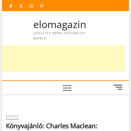
Skip
facebook
twitter
instagram
googleplus
pinterest
to
content
elomagazin
LIFESTYLE NEWS AROUND DA
WORLD
M
e
n
u
B
KÖNYV
u
Könyvajánló: Charles Maclean:
t