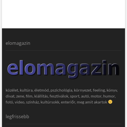
elomagazin
közélet, kultúra, életmód, pszichológia, környezet, feeling, könyv,
divat, zene, film, kiállítás, fesztiválok, sport, autó, motor, humor,
fotó, video, színház, kultúrsokk, enteriőr, meg amit akartok
legfrissebb