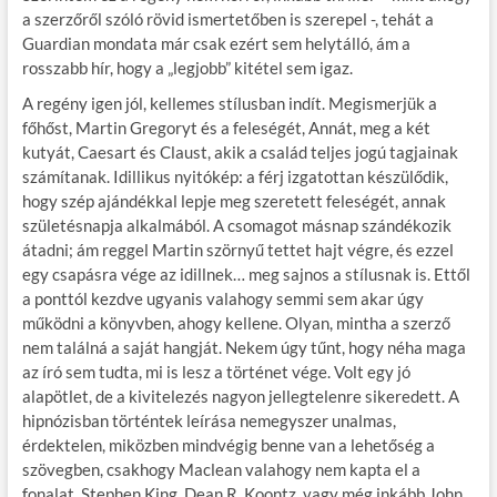
a szerzőről szóló rövid ismertetőben is szerepel -, tehát a
Guardian mondata már csak ezért sem helytálló, ám a
rosszabb hír, hogy a „legjobb” kitétel sem igaz.
A regény igen jól, kellemes stílusban indít. Megismerjük a
főhőst, Martin Gregoryt és a feleségét, Annát, meg a két
kutyát, Caesart és Claust, akik a család teljes jogú tagjainak
számítanak. Idillikus nyitókép: a férj izgatottan készülődik,
hogy szép ajándékkal lepje meg szeretett feleségét, annak
születésnapja alkalmából. A csomagot másnap szándékozik
átadni; ám reggel Martin szörnyű tettet hajt végre, és ezzel
egy csapásra vége az idillnek… meg sajnos a stílusnak is. Ettől
a ponttól kezdve ugyanis valahogy semmi sem akar úgy
működni a könyvben, ahogy kellene. Olyan, mintha a szerző
nem találná a saját hangját. Nekem úgy tűnt, hogy néha maga
az író sem tudta, mi is lesz a történet vége. Volt egy jó
alapötlet, de a kivitelezés nagyon jellegtelenre sikeredett. A
hipnózisban történtek leírása nemegyszer unalmas,
érdektelen, miközben mindvégig benne van a lehetőség a
szövegben, csakhogy Maclean valahogy nem kapta el a
fonalat. Stephen King, Dean R. Koontz, vagy még inkább John