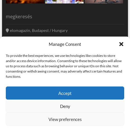
megkeresés
elomagazin, Budapest / Hungary
+36 20 333-6009
Manage Consent
szerkesztoseg@elomagazin.com
To provide the best experiences, we use technologies like cookies to store
elomagazin
and/or access device information. Consenting to these technologies will allow
us to process data such as browsing behavior or unique IDs on this site. Not
consenting or withdrawing consent, may adversely affect certain features and
functions.
facebook
twitter
instagram
googleplus
pinterest
Accept
kapcsolat
home
adatvédelem
impresszum
Deny
elomagazin
| powered by
icon.desing
:: internet solutions |
designed by:
theme freesia
| © copyright, all right reserved
View preferences