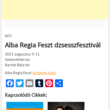
MTI
Alba Regia Feszt dzsesszfesztivál
2021 augusztus 9-11.
Székesfehérvár
Bartók Béla tér
Alba Regia Feszt
facebook oldal
F
T
E
T
Pi
O
ac
w
m
u
nt
ss
Kapcsolódó Cikkek:
e
itt
ail
m
er
za
b
er
bl
es
m