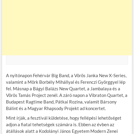
A nyitónapon Fehérvár Big Band, a Vörös Janka New X-Series,
valamint a Mörk Borbély Mihállyal és Ferenczi Györggyel lép
fel. Másnap a Bágyi Balázs New Quartet, a Jambalaya és a
Vörös Tamás Project zenél. A záró napon a Vibraton Quartet, a
Budapest Ragtime Band, Pátkai Rozina, valamit Bársony
Bálint és a Magyar Rhapsody Projekt ad koncertet.
Mint írják, a fesztivál küldetése, hogy fellépési lehetőséget
adjon a fiatal tehetségek számára is. Ebben az évben az
átállások alatt a Kodolányi János Egyetem Modern Zenei