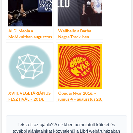
Al Di Meola a
Wellhello a Barba
MoMkultban augusztus
Negra Track-ben
végén!
augusztus 1-én!
XVIII. VEGETÁRIÁNUS
Óbudai Nyár 2016. –
FESZTIVÁL – 2014.
június 4 – augusztus 28.
augusztus 30-31.
Tetszett az ajánló? A cikkben bemutatott kötetet és
további ajánlatainkat közvetlenül a Libri webáruházában