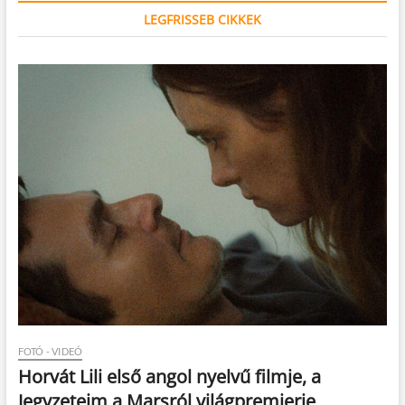
LEGFRISSEB CIKKEK
FOTÓ - VIDEÓ
Horvát Lili első angol nyelvű filmje, a
Jegyzeteim a Marsról világpremierje