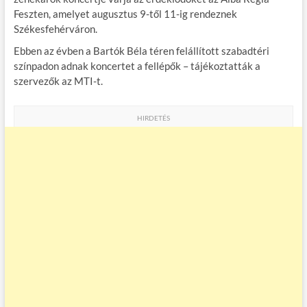
b
er
bl
es
m
Feszten, amelyet augusztus 9-től 11-ig rendeznek
Székesfehérváron.
o
r
t
e
Ebben az évben a Bartók Béla téren felállított szabadtéri
o
g
színpadon adnak koncertet a fellépők – tájékoztatták a
k
szervezők az MTI-t.
HIRDETÉS