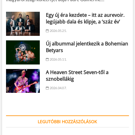
Egy új éra kezdete – itt az aurevoir.
legújabb dala és klipje, a ‘száz év’
2026.05.25.
Új albummal jelentkezik a Bohemian
Betyars
2026.05.11.
A Heaven Street Seven-től a
sznobellákig
2026.04.07.
LEGUTÓBBI HOZZÁSZÓLÁSOK