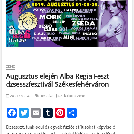
t
o
n
ZENE
Augusztus elején Alba Regia Feszt
dzsesszfesztivál Székesfehérváron
2021.07.13.
fesztivál
jazz
kultúra
zene
F
T
E
T
Pi
O
ac
w
m
u
nt
ss
Dzsesszt, funk-soul és egyéb fúziós stílusokat képviselő
e
itt
ail
m
er
za
zenekarok koncertje várja az érdeklődőket az Alba Regia