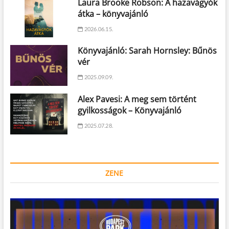
Laura Brooke Robson: A hazavágyók
átka – könyvajánló
2026.06.15.
Könyvajánló: Sarah Hornsley: Bűnös
vér
2025.09.09.
Alex Pavesi: A meg sem történt
gyilkosságok – Könyvajánló
2025.07.28.
ZENE