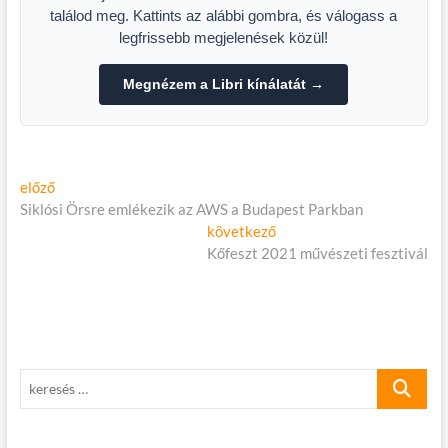
találod meg. Kattints az alábbi gombra, és válogass a
legfrissebb megjelenések közül!
Megnézem a Libri kínálatát →
Bejegyzés
Előző
előző
cikk:
Siklósi Örsre emlékezik az AWS a Budapest Parkban
navigáció
Következő
következő
cikk:
Kőfeszt 2021 művészeti fesztivál
keresés
…