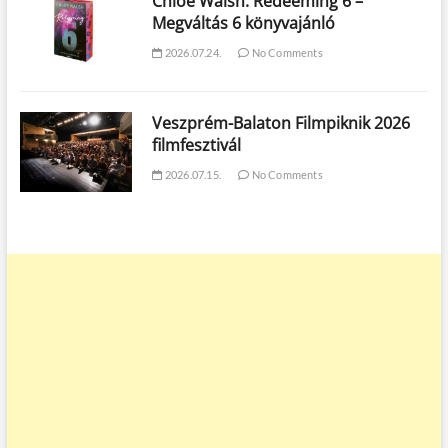
Chloe Walsh: Redeeming 6 –
Megváltás 6 könyvajánló
2026.07.24.
No Comments
Veszprém-Balaton Filmpiknik 2026
filmfesztivál
2026.07.15.
No Comments