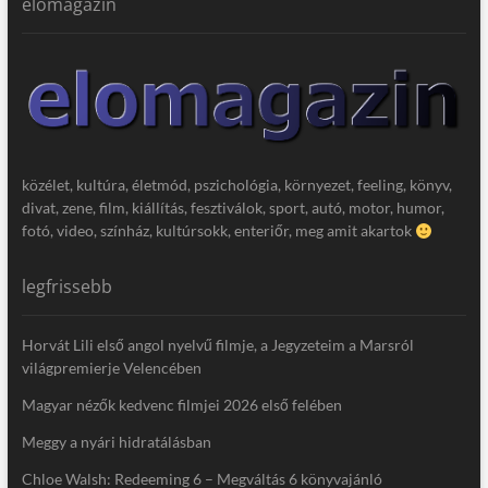
elomagazin
közélet, kultúra, életmód, pszichológia, környezet, feeling, könyv,
divat, zene, film, kiállítás, fesztiválok, sport, autó, motor, humor,
fotó, video, színház, kultúrsokk, enteriőr, meg amit akartok
legfrissebb
Horvát Lili első angol nyelvű filmje, a Jegyzeteim a Marsról
világpremierje Velencében
Magyar nézők kedvenc filmjei 2026 első felében
Meggy a nyári hidratálásban
Chloe Walsh: Redeeming 6 – Megváltás 6 könyvajánló