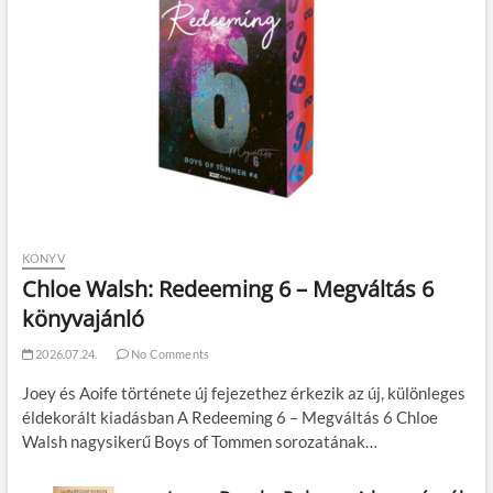
KÖNYV
Chloe Walsh: Redeeming 6 – Megváltás 6
könyvajánló
2026.07.24.
No Comments
Joey és Aoife története új fejezethez érkezik az új, különleges
éldekorált kiadásban A Redeeming 6 – Megváltás 6 Chloe
Walsh nagysikerű Boys of Tommen sorozatának…