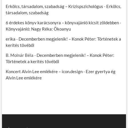
Erkölcs, társadalom, szabadság – Krízispszichológus
-
Erkölcs,
társadalom, szabadság
6 érdekes könyv karácsonyra – könyvajánló kicsit zöldebben
-
Könyvajánló: Nagy Réka: Ökoanyu
erika
-
Decemberben megjelenik! – Konok Péter: Történetek a
kerítés tövéből
B. Molnár Béla
-
Decemberben megjelenik! – Konok Péter:
Történetek a kerítés tövéből
Koncert Alvin Lee emlékére – icon.design
-
Ezer gyertya ég
Alvin Lee emlékére