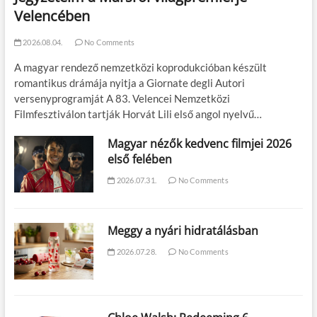
Velencében
2026.08.04.
No Comments
A magyar rendező nemzetközi koprodukcióban készült
romantikus drámája nyitja a Giornate degli Autori
versenyprogramját A 83. Velencei Nemzetközi
Filmfesztiválon tartják Horvát Lili első angol nyelvű…
Magyar nézők kedvenc filmjei 2026
első felében
2026.07.31.
No Comments
Meggy a nyári hidratálásban
2026.07.28.
No Comments