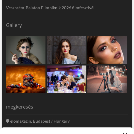
Veszprém-Balaton Filmpiknik 2026 filmfesztivál
Gallery
megkeresés
elomagazin, Budapest / Hungary
+36 20 333-6009