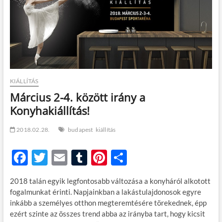
t
o
n
KIÁLLÍTÁS
Március 2-4. között irány a
Konyhakiállítás!
2018.02.28.
budapest
kiállítás
F
T
E
T
Pi
O
ac
w
m
u
nt
ss
2018 talán egyik legfontosabb változása a konyháról alkotott
e
itt
ail
m
er
za
fogalmunkat érinti. Napjainkban a lakástulajdonosok egyre
b
er
bl
es
m
inkább a személyes otthon megteremtésére törekednek, épp
ezért szinte az összes trend abba az irányba tart, hogy kicsit
o
r
t
e