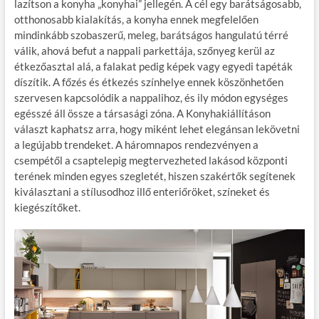
lazítson a konyha „konyhai” jellegén. A cél egy barátságosabb,
o
g
otthonosabb kialakítás, a konyha ennek megfelelően
mindinkább szobaszerű, meleg, barátságos hangulatú térré
k
válik, ahová befut a nappali parkettája, szőnyeg kerül az
étkezőasztal alá, a falakat pedig képek vagy egyedi tapéták
díszítik. A főzés és étkezés színhelye ennek köszönhetően
szervesen kapcsolódik a nappalihoz, és ily módon egységes
egésszé áll össze a társasági zóna. A Konyhakiállításon
választ kaphatsz arra, hogy miként lehet elegánsan lekövetni
a legújabb trendeket. A háromnapos rendezvényen a
csempétől a csaptelepig megtervezheted lakásod központi
terének minden egyes szegletét, hiszen szakértők segítenek
kiválasztani a stílusodhoz illő enteriőröket, színeket és
kiegészítőket.