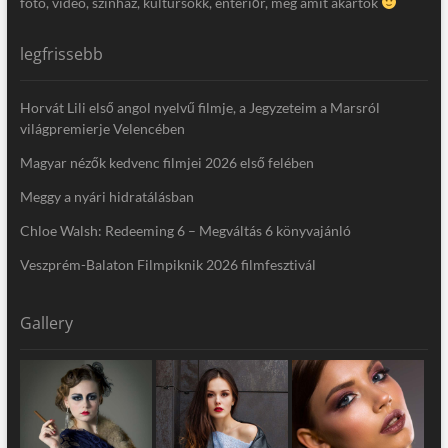
fotó, video, színház, kultúrsokk, enteriőr, meg amit akartok
legfrissebb
Horvát Lili első angol nyelvű filmje, a Jegyzeteim a Marsról
világpremierje Velencében
Magyar nézők kedvenc filmjei 2026 első felében
Meggy a nyári hidratálásban
Chloe Walsh: Redeeming 6 – Megváltás 6 könyvajánló
Veszprém-Balaton Filmpiknik 2026 filmfesztivál
Gallery