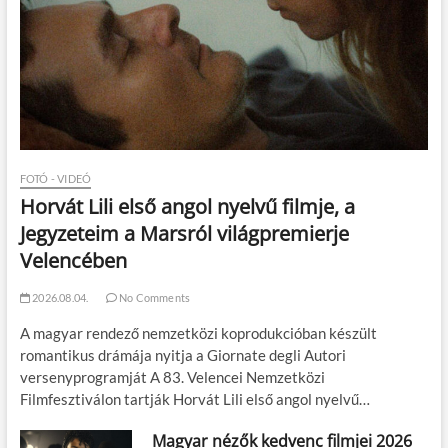
FOTÓ - VIDEÓ
Horvát Lili első angol nyelvű filmje, a
Jegyzeteim a Marsról világpremierje
Velencében
2026.08.04.
No Comments
A magyar rendező nemzetközi koprodukcióban készült
romantikus drámája nyitja a Giornate degli Autori
versenyprogramját A 83. Velencei Nemzetközi
Filmfesztiválon tartják Horvát Lili első angol nyelvű…
Magyar nézők kedvenc filmjei 2026