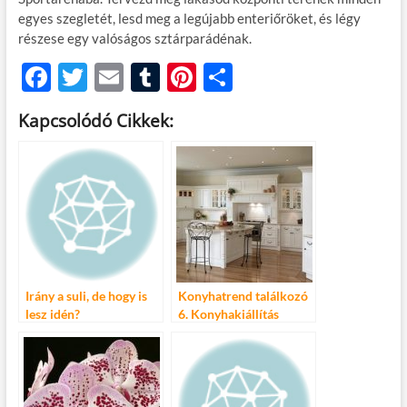
egyes szegletét, lesd meg a legújabb enteriőröket, és légy
részese egy valóságos sztárparádénak.
F
T
E
T
Pi
O
ac
w
m
u
nt
ss
Kapcsolódó Cikkek:
e
itt
ail
m
er
za
b
er
bl
es
m
o
r
t
e
o
g
k
Irány a suli, de hogy is
Konyhatrend találkozó
lesz idén?
6. Konyhakiállítás