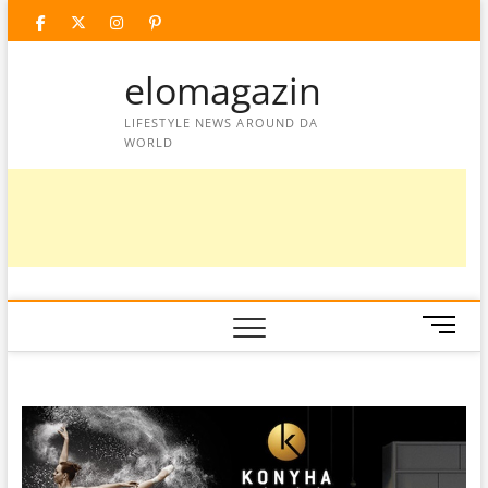
Skip
facebook
twitter
instagram
googleplus
pinterest
to
content
elomagazin
LIFESTYLE NEWS AROUND DA
WORLD
M
e
n
u
B
u
t