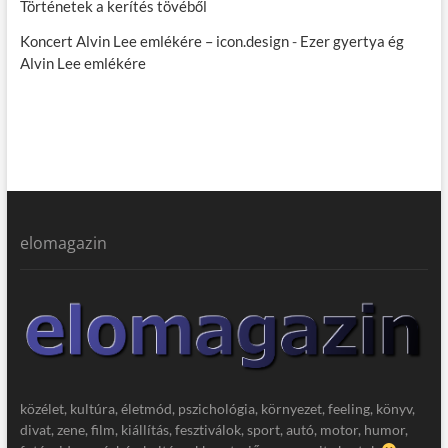
Történetek a kerítés tövéből
Koncert Alvin Lee emlékére – icon.design
-
Ezer gyertya ég
Alvin Lee emlékére
elomagazin
közélet, kultúra, életmód, pszichológia, környezet, feeling, könyv,
divat, zene, film, kiállítás, fesztiválok, sport, autó, motor, humor,