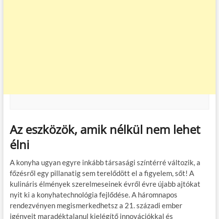
Az eszközök, amik nélkül nem lehet
élni
A konyha ugyan egyre inkább társasági színtérré változik, a
főzésről egy pillanatig sem terelődött el a figyelem, sőt! A
kulináris élmények szerelmeseinek évről évre újabb ajtókat
nyit ki a konyhatechnológia fejlődése. A háromnapos
rendezvényen megismerkedhetsz a 21. századi ember
igényeit maradéktalanul kielégítő innovációkkal és