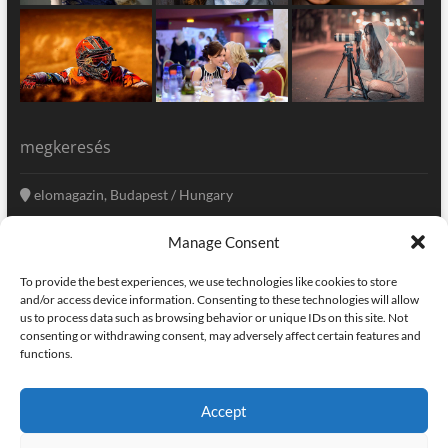
megkeresés
elomagazin, Budapest / Hungary
+36 20 333-6009
Manage Consent
szerkesztoseg@elomagazin.com
To provide the best experiences, we use technologies like cookies to store
elomagazin
and/or access device information. Consenting to these technologies will allow
us to process data such as browsing behavior or unique IDs on this site. Not
consenting or withdrawing consent, may adversely affect certain features and
functions.
facebook
twitter
instagram
googleplus
pinterest
Accept
kapcsolat
home
adatvédelem
impresszum