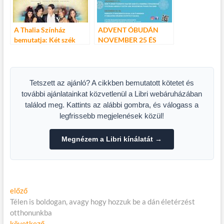
A Thalia Színház
ADVENT ÓBUDÁN
bemutatja: Két szék
NOVEMBER 25 ÉS
között
DECEMBER 23
KÖZÖTT
Tetszett az ajánló? A cikkben bemutatott kötetet és
további ajánlatainkat közvetlenül a Libri webáruházában
találod meg. Kattints az alábbi gombra, és válogass a
legfrissebb megjelenések közül!
Megnézem a Libri kínálatát →
Bejegyzés
Előző
előző
cikk:
Télen is boldogan, avagy hogy hozzuk be a dán életérzést
navigáció
otthonunkba
Következő
következő