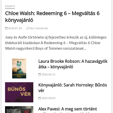
KÖNYV
Chloe Walsh: Redeeming 6 – Megváltás 6
könyvajánló
2026.07.24.
No Comments
Joey és Aoife története új fejezethez érkezik az új, különleges
éldekorált kiadásban A Redeeming 6 – Megváltás 6 Chloe
Walsh nagysikerű Boys of Tommen sorozatának…
Laura Brooke Robson: A hazavágyók
átka – könyvajánló
2026.06.15.
Könyvajánló: Sarah Hornsley: Bűnös
vér
2025.09.09.
Alex Pavesi: A meg sem történt