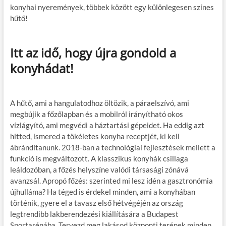
konyhai nyeremények, többek között egy különlegesen színes
hűtő!
Itt az idő, hogy újra gondold a
konyhádat!
A hűtő, ami a hangulatodhoz öltözik, a páraelszívó, ami
megbújik a főzőlapban és a mobilról irányítható okos
vízlágyító, ami megvédi a háztartási gépeidet. Ha eddig azt
hitted, ismered a tökéletes konyha receptjét, ki kell
ábrándítanunk. 2018-ban a technológiai fejlesztések mellett a
funkció is megváltozott. A klasszikus konyhák csillaga
leáldozóban, a főzés helyszíne valódi társasági zónává
avanzsál. Apropó főzés: szerinted mi lesz idén a gasztronómia
újhulláma? Ha téged is érdekel minden, ami a konyhában
történik, gyere el a tavasz első hétvégéjén az ország
legtrendibb lakberendezési kiállítására a Budapest
Sportarénába. Tervezd meg lakásod központi terének minden