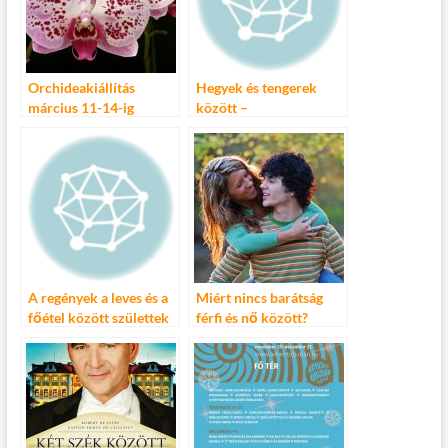
Orchideakiállítás
Hegyek és tengerek
március 11-14-ig
között –
Dokumentumfilmek és
kutatás a
bevándorlókról
A regények a leves és a
Miért nincs barátság
főétel között születtek
férfi és nő között?