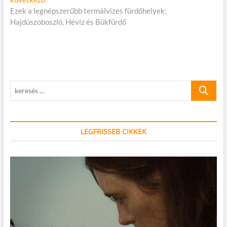
cikk:
Ezek a legnépszerűbb termálvizes fürdőhelyek:
Hajdúszoboszló, Hévíz és Bükfürdő
keresés
…
LEGFRISSEB CIKKEK