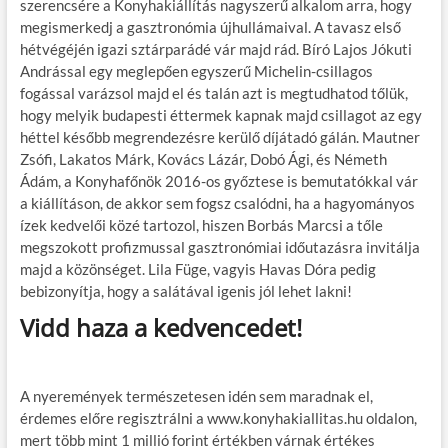
szerencsére a Konyhakiállítás nagyszerű alkalom arra, hogy
megismerkedj a gasztronómia újhullámaival. A tavasz első
hétvégéjén igazi sztárparádé vár majd rád. Bíró Lajos Jókuti
Andrással egy meglepően egyszerű Michelin-csillagos
fogással varázsol majd el és talán azt is megtudhatod tőlük,
hogy melyik budapesti éttermek kapnak majd csillagot az egy
héttel később megrendezésre kerülő díjátadó gálán. Mautner
Zsófi, Lakatos Márk, Kovács Lázár, Dobó Ági, és Németh
Ádám, a Konyhafőnök 2016-os győztese is bemutatókkal vár
a kiállításon, de akkor sem fogsz csalódni, ha a hagyományos
ízek kedvelői közé tartozol, hiszen Borbás Marcsi a tőle
megszokott profizmussal gasztronómiai időutazásra invitálja
majd a közönséget. Lila Füge, vagyis Havas Dóra pedig
bebizonyítja, hogy a salátával igenis jól lehet lakni!
Vidd haza a kedvencedet!
A nyeremények természetesen idén sem maradnak el,
érdemes előre regisztrálni a www.konyhakiallitas.hu oldalon,
mert több mint 1 millió forint értékben várnak értékes