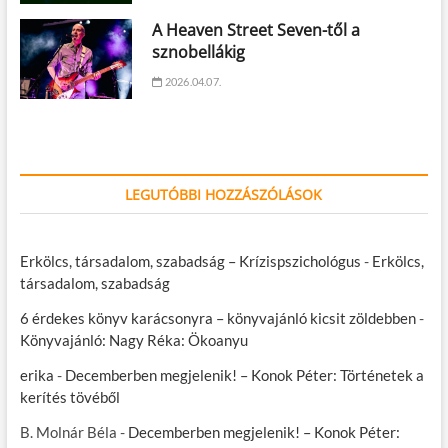
A Heaven Street Seven-től a
sznobellákig
2026.04.07.
LEGUTÓBBI HOZZÁSZÓLÁSOK
Erkölcs, társadalom, szabadság – Krízispszichológus
-
Erkölcs,
társadalom, szabadság
6 érdekes könyv karácsonyra – könyvajánló kicsit zöldebben
-
Könyvajánló: Nagy Réka: Ökoanyu
erika
-
Decemberben megjelenik! – Konok Péter: Történetek a
kerítés tövéből
B. Molnár Béla
-
Decemberben megjelenik! – Konok Péter: