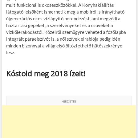
multifunkcionális okoseszközökkel. A Konyhakiállítás
látogatói elsőként ismerhetik meg a mobilról is irányítható
újgenerációs okos vízlágyító berendezést, ami megvédi a
háztartási gépeket, a szerelvényeket és a csöveket a
vízkőlerakódástól. Közelről szemügyre veheted a főzőlapba
integrált páraelszívót is, a női szívek elrablója pedig idén
minden bizonnyal a világ első öltöztethető hűtőszekrénye
lesz.
Kóstold meg 2018 ízeit!
HIRDETÉS