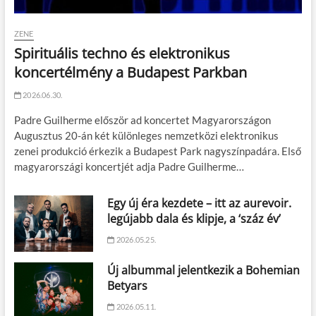
ZENE
Spirituális techno és elektronikus
koncertélmény a Budapest Parkban
2026.06.30.
Padre Guilherme először ad koncertet Magyarországon
Augusztus 20-án két különleges nemzetközi elektronikus
zenei produkció érkezik a Budapest Park nagyszínpadára. Első
magyarországi koncertjét adja Padre Guilherme…
Egy új éra kezdete – itt az aurevoir.
legújabb dala és klipje, a ‘száz év’
2026.05.25.
Új albummal jelentkezik a Bohemian
Betyars
2026.05.11.