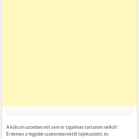
A külcsín azonban mit sem ér izgalmas tartalom nélkül!
Érdemes a legjobb szakemberektől tájékozódni, és