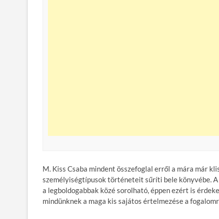
M. Kiss Csaba mindent összefoglal erről a mára már kl
személyiségtípusok történeteit sűríti bele könyvébe.
a legboldogabbak közé sorolható, éppen ezért is érde
mindünknek a maga kis sajátos értelmezése a fogalomr