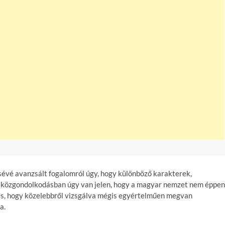
isévé avanzsált fogalomról úgy, hogy különböző karakterek,
 A közgondolkodásban úgy van jelen, hogy a magyar nemzet nem éppen
kes, hogy közelebbről vizsgálva mégis egyértelműen megvan
a.