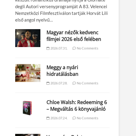
degli Autori versenyprogramját A 83. Velencei
Nemzetközi Filmfesztiválon tartják Horvát Lili
első angol nyelvű…
Magyar nézők kedvenc
filmjei 2026 első felében
2026.07.31.
No Comments
Meggy a nyári
hidratálásban
2026.07.28.
No Comments
Chloe Walsh: Redeeming 6
– Megváltás 6 könyvajánló
2026.07.24.
No Comments