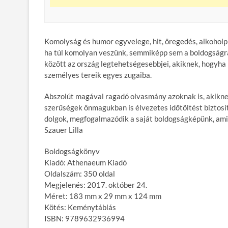
Komolyság és humor egyvelege, hit, öregedés, alkohol
ha túl komolyan veszünk, semmiképp sem a boldogságra
között az ország legtehetségesebbjei, akiknek, hogyh
személyes tereik egyes zugaiba.
Abszolút magával ragadó olvasmány azoknak is, akiknek 
szerűségek önmagukban is élvezetes időtöltést biztosí
dolgok, megfogalmazódik a saját boldogságképünk, ami
Szauer Lilla
Boldogságkönyv
Kiadó: Athenaeum Kiadó
Oldalszám: 350 oldal
Megjelenés: 2017. október 24.
Méret: 183 mm x 29 mm x 124 mm
Kötés: Keménytáblás
ISBN: 9789632936994