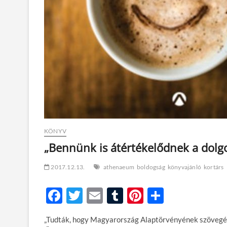
KÖNYV
„Bennünk is átértékelődnek a dolg
2017.12.13.
athenaeum
boldogság
könyvajánló
kortárs
F
T
E
T
Pi
O
ac
w
m
u
nt
ss
„Tudták, hogy Magyarország Alaptörvényének szövegéb