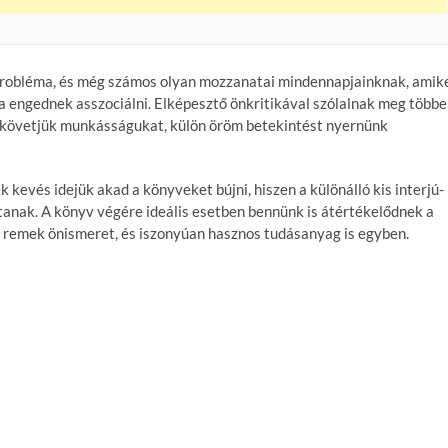
probléma, és még számos olyan mozzanatai mindennapjainknak, amik
 engednek asszociálni. Elképesztő önkritikával szólalnak meg több
a követjük munkásságukat, külön öröm betekintést nyernünk
kevés idejük akad a könyveket bújni, hiszen a különálló kis interjú-
tanak. A könyv végére ideális esetben bennünk is átértékelődnek a
 remek önismeret, és iszonyúan hasznos tudásanyag is egyben.