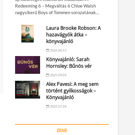
Redeeming 6 – Megváltás 6 Chloe Walsh
nagysikerű Boys of Tommen sorozatának…
Laura Brooke Robson: A
hazavágyók átka –
könyvajánló
2026.06.15.
Könyvajánló: Sarah
Hornsley: Bűnös vér
2025.09.09.
Alex Pavesi: A meg sem
történt gyilkosságok –
Könyvajánló
2025.07.28.
ZENE