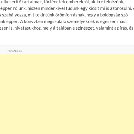
elkeserítő tartalmak, történetek emberekről, akikre felnézünk,
ppen rólunk, hiszen mindenkivel tudunk egy kicsit mi is azonosulni. 
és szabályozza, mit tekintünk örömforrásnak, hogy a boldogság szó
 értünk éppen. A könyvben megszólaló személyeknek is egészen mást
sen is, hivatásukhoz, mely általában a színészet, valamint az írás, és
HIRDETÉS