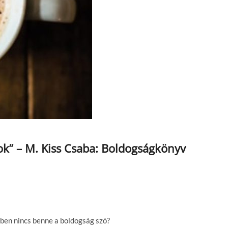
ok” – M. Kiss Csaba: Boldogságkönyv
en nincs benne a boldogság szó?