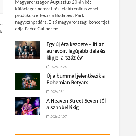
Magyarországon Augusztus 20-án két
különleges nemzetközi elektronikus zenei
produkció érkezik a Budapest Park
nagyszínpadára. Első magyarországi koncertjét
et
adja Padre Guilherme…
ek
Egy új éra kezdete – itt az
aurevoir. legújabb dala és
klipje, a ‘száz év’
2026.05.25.
Új albummal jelentkezik a
Bohemian Betyars
2026.05.11.
A Heaven Street Seven-től
a sznobellákig
2026.04.07.