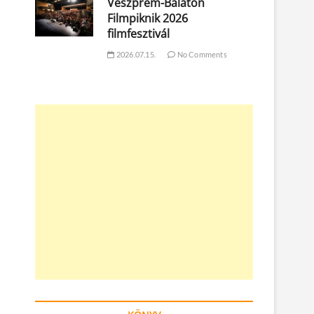
Veszprém-Balaton
Filmpiknik 2026
filmfesztivál
2026.07.15.
No Comments