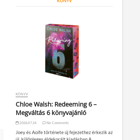
KÖNYV
KÖNYV
Chloe Walsh: Redeeming 6 –
Megváltás 6 könyvajánló
2026.07.24.
No Comments
Joey és Aoife története új fejezethez érkezik az
új, különleges éldekorált kiadásban A