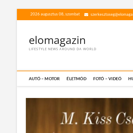
Skip
2026 augusztus 08, szombat
szerkesztoseg@elomaga
to
content
elomagazin
LIFESTYLE NEWS AROUND DA WORLD
AUTÓ – MOTOR
ÉLETMÓD
FOTÓ – VIDEÓ
H