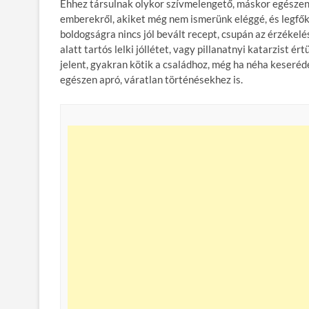
Ehhez társulnak olykor szívmelengető, máskor egészen 
emberekről, akiket még nem ismerünk eléggé, és legfőké
boldogságra nincs jól bevált recept, csupán az érzékel
alatt tartós lelki jóllétet, vagy pillanatnyi katarzist
jelent, gyakran kötik a családhoz, még ha néha keseréde
egészen apró, váratlan történésekhez is.