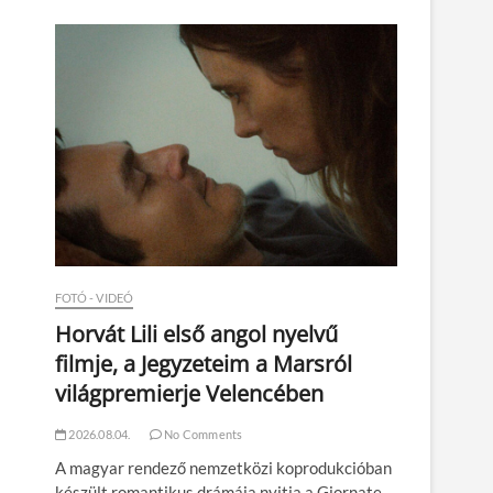
n
FOTÓ - VIDEÓ
Horvát Lili első angol nyelvű
filmje, a Jegyzeteim a Marsról
világpremierje Velencében
2026.08.04.
No Comments
A magyar rendező nemzetközi koprodukcióban
készült romantikus drámája nyitja a Giornate