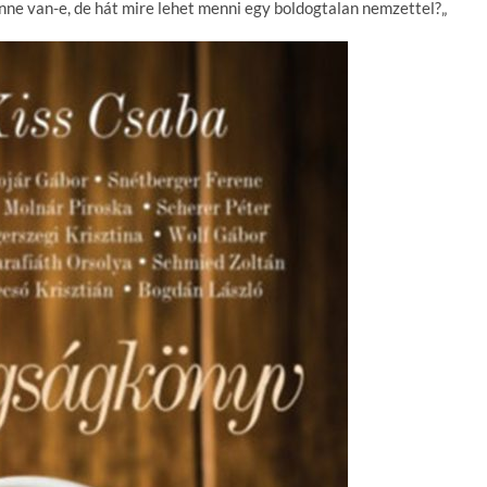
ne van-e, de hát mire lehet menni egy boldogtalan nemzettel?„