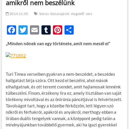
amikről nem beszélünk
t
o
n
2014.11.09.
könyv
könyvajánló
magvető
vers
F
T
E
T
Pi
O
ac
w
m
u
nt
ss
„Minden nőnek van egy története, amit nem mesél el”
e
itt
ail
m
er
za
b
er
bl
es
m
o
r
t
e
o
g
Turi Tímea verseiben gyakran a nem-beszédet, a beszédes
hallgatást bírja szóra. Ott kezd el beszélni, ahol mások
k
elhallgatnak, és ott teremt csendet, amit hajlamosak lennénk
túlbeszélni. Finom, érzékeny líra ez, amely tisztában van saját
törékeny mivoltával és az önirónia páncéljával is felvértezett.
Távolságot tart, hogy a közelbe férkőzzön, lett légyen szó
nőkről és férfiakról, apákról és anyákról, merthogy ebben a
lírában duális tengelyek vannak, a középpont pedig talán a
mindnyájunkban továbbélő gyermek, aki ha igazi gyerekkel