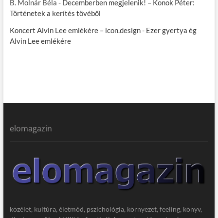
B. Molnár Béla
-
Decemberben megjelenik! – Konok Péter:
Történetek a kerítés tövéből
Koncert Alvin Lee emlékére – icon.design
-
Ezer gyertya ég
Alvin Lee emlékére
elomagazin
közélet, kultúra, életmód, pszichológia, környezet, feeling, könyv,