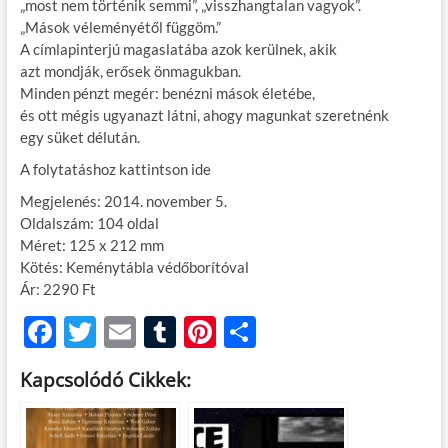
„most nem történik semmi”, „visszhangtalan vagyok”.
„Mások véleményétől függöm.”
A címlapinterjú magaslatába azok kerülnek, akik
azt mondják, erősek önmagukban.
Minden pénzt megér: benézni mások életébe,
és ott mégis ugyanazt látni, ahogy magunkat szeretnénk
egy süket délután.
A folytatáshoz kattintson ide
Megjelenés: 2014. november 5.
Oldalszám: 104 oldal
Méret: 125 x 212 mm
Kötés: Keménytábla védőborítóval
Ár: 2290 Ft
F
T
E
T
Pi
O
ac
w
m
u
nt
ss
Kapcsolódó Cikkek:
e
itt
ail
m
er
za
b
er
bl
es
m