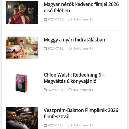
Magyar nézők kedvenc filmjei 2026
első felében
2026.07.31.
No Comments
Meggy a nyári hidratálásban
2026.07.28.
No Comments
Chloe Walsh: Redeeming 6 –
Megváltás 6 könyvajánló
2026.07.24.
No Comments
Veszprém-Balaton Filmpiknik 2026
filmfesztivál
2026.07.15.
No Comments