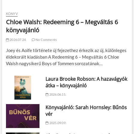
KÖNYV
Chloe Walsh: Redeeming 6 – Megváltás 6
könyvajánló
2026.07.24.
No Comments
Joey és Aoife története új fejezethez érkezik az új, különleges
éldekorált kiadásban A Redeeming 6 – Megváltás 6 Chloe
Walsh nagysikerű Boys of Tommen sorozatának…
Laura Brooke Robson: A hazavágyók
átka – könyvajánló
2026.06.15.
Könyvajánló: Sarah Hornsley: Bűnös
vér
2025.09.09.