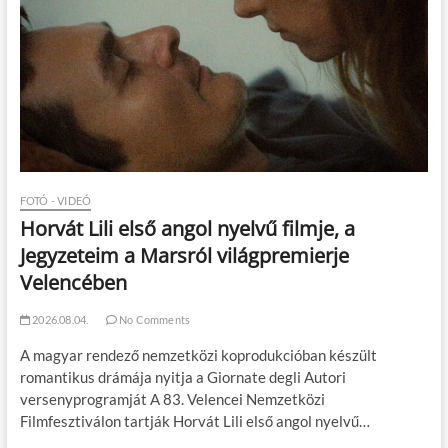
FOTÓ - VIDEÓ
Horvát Lili első angol nyelvű filmje, a
Jegyzeteim a Marsról világpremierje
Velencében
2026.08.04.
No Comments
A magyar rendező nemzetközi koprodukcióban készült
romantikus drámája nyitja a Giornate degli Autori
versenyprogramját A 83. Velencei Nemzetközi
Filmfesztiválon tartják Horvát Lili első angol nyelvű…