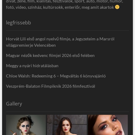
divat, zene, film, kiállítás, fesztiválok, sport, autó, motor, humor,
fotó, video, színház, kultúrsokk, enteriőr, meg amit akartok
legfrissebb
Horvát Lili első angol nyelvű filmje, a Jegyzeteim a Marsról
világpremierje Velencében
Magyar nézők kedvenc filmjei 2026 első felében
Meggy a nyári hidratálásban
Chloe Walsh: Redeeming 6 – Megváltás 6 könyvajánló
Veszprém-Balaton Filmpiknik 2026 filmfesztivál
Gallery