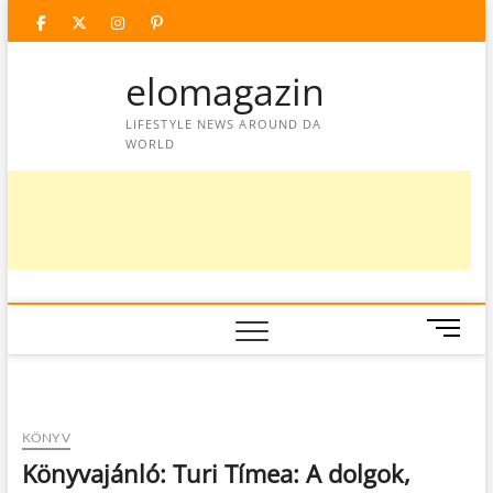
Skip
facebook
twitter
instagram
googleplus
pinterest
to
content
elomagazin
LIFESTYLE NEWS AROUND DA
WORLD
M
e
n
u
B
KÖNYV
u
Könyvajánló: Turi Tímea: A dolgok,
t