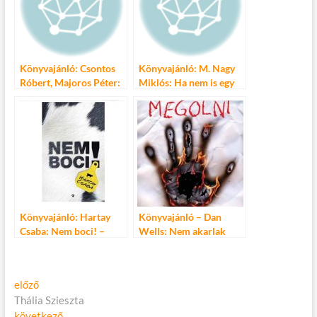
Könyvajánló: Csontos
Könyvajánló: M. Nagy
Róbert, Majoros Péter:
Miklós: Ha nem is egy
Teszik, nem teszik
bomba nő…
Könyvajánló: Hartay
Könyvajánló – Dan
Csaba: Nem boci! –
Wells: Nem akarlak
Tejbe aprított irodalom
megölni
Bejegyzés
Előző
előző
cikk:
Thália Szieszta
navigáció
Következő
következő