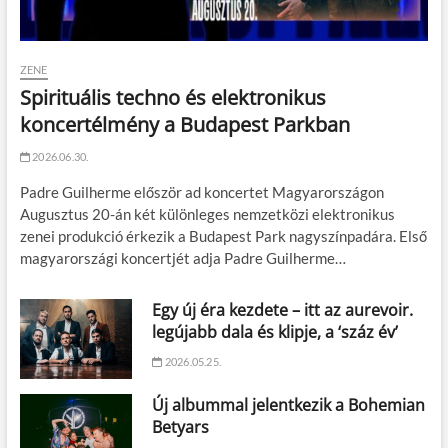
ZENE
Spirituális techno és elektronikus
koncertélmény a Budapest Parkban
2026.06.30.
Padre Guilherme először ad koncertet Magyarországon
Augusztus 20-án két különleges nemzetközi elektronikus
zenei produkció érkezik a Budapest Park nagyszínpadára. Első
magyarországi koncertjét adja Padre Guilherme…
Egy új éra kezdete – itt az aurevoir.
legújabb dala és klipje, a ‘száz év’
2026.05.25.
Új albummal jelentkezik a Bohemian
Betyars