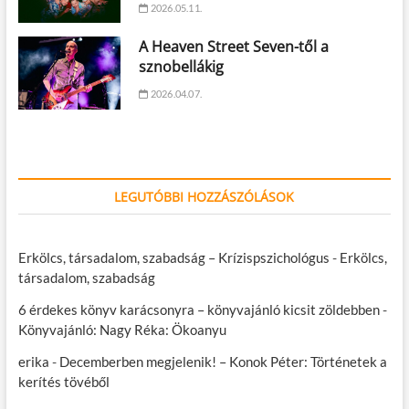
2026.05.11.
A Heaven Street Seven-től a
sznobellákig
2026.04.07.
LEGUTÓBBI HOZZÁSZÓLÁSOK
Erkölcs, társadalom, szabadság – Krízispszichológus
-
Erkölcs,
társadalom, szabadság
6 érdekes könyv karácsonyra – könyvajánló kicsit zöldebben
-
Könyvajánló: Nagy Réka: Ökoanyu
erika
-
Decemberben megjelenik! – Konok Péter: Történetek a
kerítés tövéből