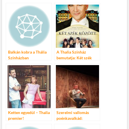
előadása
Balkán kobra a Thália
A Thalia Színház
Színházban
bemutatja: Két szék
között
Ketten egyedül – Thalia
Szerelmi vallomás
premier!
poénkavalkád:
Pindroch Csaba önálló