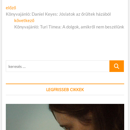
Bejegyzés
Előző
előző
cikk:
Könyvajánló: Daniel Keyes: Jóslatok az őrültek házából
navigáció
Következő
következő
cikk:
Könyvajánló: Turi Tímea: A dolgok, amikről nem beszélünk
keresés
…
LEGFRISSEB CIKKEK