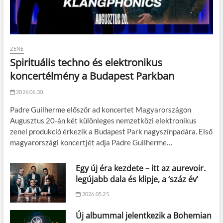
ZENE
Spirituális techno és elektronikus
koncertélmény a Budapest Parkban
2026.06.30.
Padre Guilherme először ad koncertet Magyarországon
Augusztus 20-án két különleges nemzetközi elektronikus
zenei produkció érkezik a Budapest Park nagyszínpadára. Első
magyarországi koncertjét adja Padre Guilherme…
Egy új éra kezdete – itt az aurevoir.
legújabb dala és klipje, a ‘száz év’
2026.05.25.
Új albummal jelentkezik a Bohemian