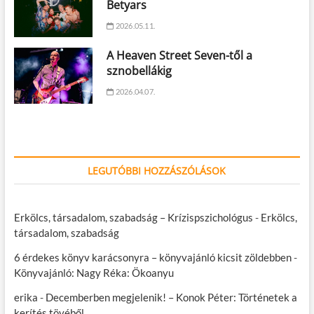
Betyars
2026.05.11.
A Heaven Street Seven-től a
sznobellákig
2026.04.07.
LEGUTÓBBI HOZZÁSZÓLÁSOK
Erkölcs, társadalom, szabadság – Krízispszichológus
-
Erkölcs,
társadalom, szabadság
6 érdekes könyv karácsonyra – könyvajánló kicsit zöldebben
-
Könyvajánló: Nagy Réka: Ökoanyu
erika
-
Decemberben megjelenik! – Konok Péter: Történetek a
kerítés tövéből