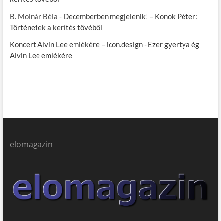
B. Molnár Béla
-
Decemberben megjelenik! – Konok Péter:
Történetek a kerítés tövéből
Koncert Alvin Lee emlékére – icon.design
-
Ezer gyertya ég
Alvin Lee emlékére
elomagazin