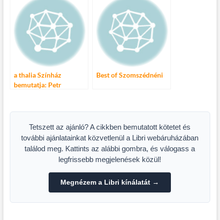
estje a Thália
Színházban
a thalia Színház
Best of Szomszédnéni
bemutatja: Petr
Zelenka: Hétköznapi
őrületek
Tetszett az ajánló? A cikkben bemutatott kötetet és
további ajánlatainkat közvetlenül a Libri webáruházában
találod meg. Kattints az alábbi gombra, és válogass a
legfrissebb megjelenések közül!
Megnézem a Libri kínálatát →