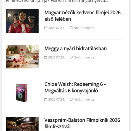
Filmfesztiválon tartják Horvát Lili első angol nyelvű…
Magyar nézők kedvenc filmjei 2026
első felében
2026.07.31.
No Comments
Meggy a nyári hidratálásban
2026.07.28.
No Comments
Chloe Walsh: Redeeming 6 –
Megváltás 6 könyvajánló
2026.07.24.
No Comments
Veszprém-Balaton Filmpiknik 2026
filmfesztivál