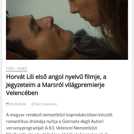
FOTÓ - VIDEÓ
Horvát Lili első angol nyelvű filmje, a
Jegyzeteim a Marsról világpremierje
Velencében
2026.08.04.
No Comments
A magyar rendező nemzetközi koprodukcióban készült
romantikus drámája nyitja a Giornate degli Autori
versenyprogramját A 83. Velencei Nemzetközi