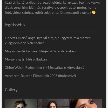
közélet, kultúra, életmód, pszichológia, környezet, feeling, könyv,
divat, zene, film, kiállítás, fesztiválok, sport, autó, motor, humor,
fotó, video, színház, kultúrsokk, enteriőr, meg amit akartok
legfrissebb
Horvát Lili első angol nyelvű filmje, a Jegyzeteim a Marsról
világpremierje Velencében
Magyar nézők kedvenc filmjei 2026 első felében
Meggy a nyári hidratálásban
Chloe Walsh: Redeeming 6 – Megváltás 6 könyvajánló
Veszprém-Balaton Filmpiknik 2026 filmfesztivál
Gallery