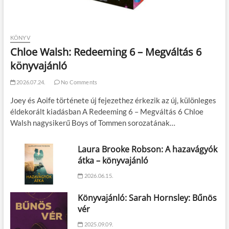
KÖNYV
Chloe Walsh: Redeeming 6 – Megváltás 6
könyvajánló
2026.07.24.
No Comments
Joey és Aoife története új fejezethez érkezik az új, különleges
éldekorált kiadásban A Redeeming 6 – Megváltás 6 Chloe
Walsh nagysikerű Boys of Tommen sorozatának…
Laura Brooke Robson: A hazavágyók
átka – könyvajánló
2026.06.15.
Könyvajánló: Sarah Hornsley: Bűnös
vér
2025.09.09.