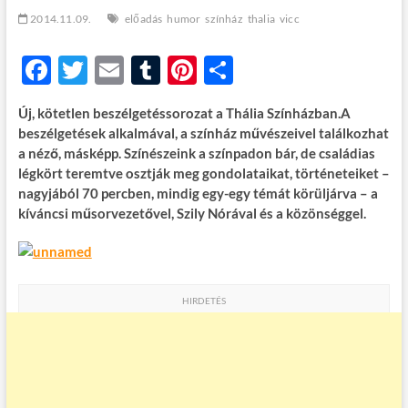
t
2014.11.09.
előadás
humor
színház
thalia
vicc
o
n
F
T
E
T
Pi
O
ac
w
m
u
nt
ss
Új, kötetlen beszélgetéssorozat a Thália Színházban.A
e
itt
ail
m
er
za
beszélgetések alkalmával, a színház művészeivel találkozhat
b
er
bl
es
m
a néző, másképp. Színészeink a színpadon bár, de családias
légkört teremtve osztják meg gondolataikat, történeteiket –
o
r
t
e
nagyjából 70 percben, mindig egy-egy témát körüljárva – a
o
g
kíváncsi műsorvezetővel, Szily Nórával és a közönséggel.
k
HIRDETÉS