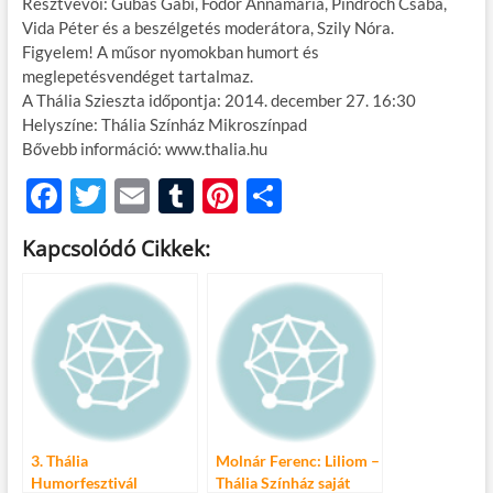
Résztvevői: Gubás Gabi, Fodor Annamária, Pindroch Csaba,
Vida Péter és a beszélgetés moderátora, Szily Nóra.
Figyelem! A műsor nyomokban humort és
meglepetésvendéget tartalmaz.
A Thália Szieszta időpontja: 2014. december 27. 16:30
Helyszíne: Thália Színház Mikroszínpad
Bővebb információ: www.thalia.hu
F
T
E
T
Pi
O
ac
w
m
u
nt
ss
Kapcsolódó Cikkek:
e
itt
ail
m
er
za
b
er
bl
es
m
o
r
t
e
o
g
k
3. Thália
Molnár Ferenc: Liliom –
Humorfesztivál
Thália Színház saját