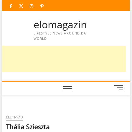
Skip
facebook
twitter
instagram
googleplus
pinterest
to
content
elomagazin
LIFESTYLE NEWS AROUND DA
WORLD
M
e
n
u
B
ÉLETMÓD
u
Thália Szieszta
t