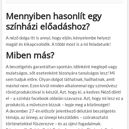
Mennyiben hasonlít egy
színházi előadáshoz?
A néző dolga itt is annyi, hogy eljön, kényelembe helyezi
magát és kikapcsolódik. A többi most is a mi feladatunk!
Miben más?
A beszélgetés garantáltan spontán, időnként meglepő vagy
mulatságos, sőt esetenként bizonyára tanulságos lesz! Mi
sem tudjuk előre. Olyan dolgot láthatnak, hallhatnak, amit
máshol nem. Ezen kívül minden alkalommal egy színművész
rövid produkcióval is készül. Azt, hogy ki, a kedves Néző dönti
el – a színház facebook oldalán szavazva. Azt, hogy mi lesz ez a
produkció, a művészre bízzuk – lepje meg a közönséget!
A december 27-én először jelentkező délutáni beszélgetés
témája, az ünnep, az ünnepi készülődés – szórakoztató
történetekkel fűszerezve – és az újévi fogadalmak.