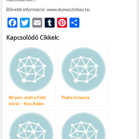
Bővebb információ: www.dumaszinhaz.hu
F
T
E
T
Pi
O
ac
w
m
u
nt
ss
Kapcsolódó Cikkek:
e
itt
ail
m
er
za
b
er
bl
es
m
o
r
t
e
o
g
k
80 perc alatt a Föld
Thália Szieszta
körül – Kiss Ádám
önálló estje