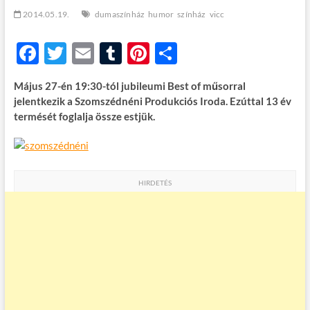
t
2014.05.19.
dumaszínház
humor
színház
vicc
o
n
F
T
E
T
Pi
O
ac
w
m
u
nt
ss
Május 27-én 19:30-tól jubileumi Best of műsorral
e
itt
ail
m
er
za
jelentkezik a Szomszédnéni Produkciós Iroda. Ezúttal 13 év
b
er
bl
es
m
termését foglalja össze estjük.
o
r
t
e
o
g
k
HIRDETÉS