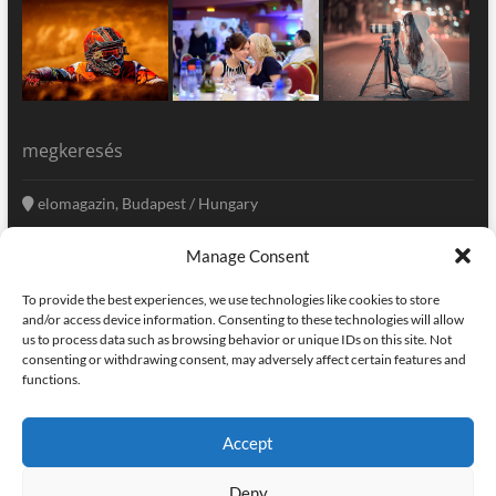
megkeresés
elomagazin, Budapest / Hungary
+36 20 333-6009
Manage Consent
szerkesztoseg@elomagazin.com
To provide the best experiences, we use technologies like cookies to store
elomagazin
and/or access device information. Consenting to these technologies will allow
us to process data such as browsing behavior or unique IDs on this site. Not
consenting or withdrawing consent, may adversely affect certain features and
functions.
facebook
twitter
instagram
googleplus
pinterest
Accept
kapcsolat
home
adatvédelem
impresszum
Deny