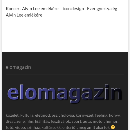
Koncert Alvin Lee emlékére – icon.design
-
Ezer gyertya ég
Alvin Lee emlékére
elomagazin
közélet, kultúra, életmód, pszichológia, környezet, feeling, könyv,
divat, zene, film, kiállítás, fesztiválok, sport, autó, motor, humor,
fotó, video, színház, kultúrsokk, enteriőr, meg amit akartok