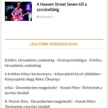
A Heaven Street Seven-től a
sznobellákig
2026.04.07.
LEGUTÓBBI HOZZÁSZÓLÁSOK
Erkölcs, társadalom, szabadság – Krízispszichológus
-
Erkölcs,
társadalom, szabadság
6 érdekes könyv karácsonyra – könyvajánló kicsit zöldebben
-
Könyvajánló: Nagy Réka: Ökoanyu
erika
-
Decemberben megjelenik! – Konok Péter: Történetek a
kerítés tövéből
B. Molnár Béla
-
Decemberben megjelenik! – Konok Péter:
Történetek a kerítés tövéből