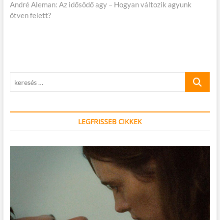
cikk:
André Aleman: Az idősödő agy – Hogyan változik agyunk
ötven felett?
keresés
…
LEGFRISSEB CIKKEK