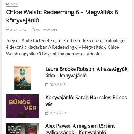
KÖNYV
Chloe Walsh: Redeeming 6 – Megváltás 6
könyvajánló
2026.07.24.
No Comments
Joey és Aoife története új fejezethez érkezik az új, különleges
éldekorált kiadásban A Redeeming 6 – Megváltás 6 Chloe
Walsh nagysikerű Boys of Tommen sorozatának…
Laura Brooke Robson: A hazavágyók
átka – könyvajánló
2026.06.15.
Könyvajánló: Sarah Hornsley: Bűnös
vér
2025.09.09.
Alex Pavesi: A meg sem történt
gyilkosságok – Könyvajánló