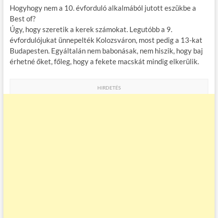
Hogyhogy nem a 10. évforduló alkalmából jutott eszükbe a
Best of?
Úgy, hogy szeretik a kerek számokat. Legutóbb a 9.
évfordulójukat ünnepelték Kolozsváron, most pedig a 13-kat
Budapesten. Egyáltalán nem babonásak, nem hiszik, hogy baj
érhetné őket, főleg, hogy a fekete macskát mindig elkerülik.
HIRDETÉS