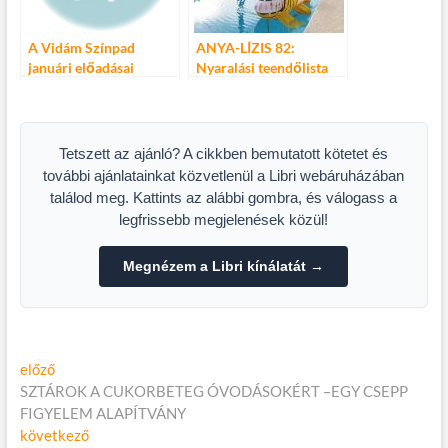
A Vidám Színpad
ANYA-LÍZIS 82:
januári előadásai
Nyaralási teendőlista
Tetszett az ajánló? A cikkben bemutatott kötetet és
további ajánlatainkat közvetlenül a Libri webáruházában
találod meg. Kattints az alábbi gombra, és válogass a
legfrissebb megjelenések közül!
Megnézem a Libri kínálatát →
Bejegyzés
Előző
előző
cikk:
SZTÁROK A CUKORBETEG ÓVODÁSOKÉRT –EGY CSEPP
navigáció
FIGYELEM ALAPÍTVÁNY
Következő
következő