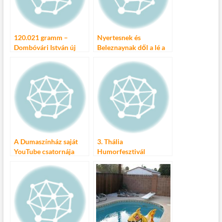
120.021 gramm –
Nyertesnek és
Dombóvári István új
Beleznaynak dől a lé a
estje
Vidám Színpadon!
A Dumaszínház saját
3. Thália
YouTube csatornája
Humorfesztivál
1.000.000 néző