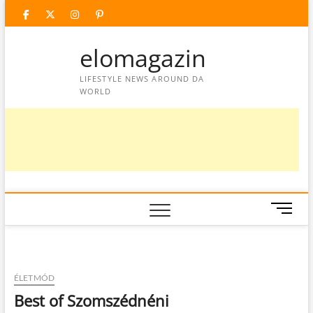
Skip
facebook
twitter
instagram
googleplus
pinterest
to
content
elomagazin
LIFESTYLE NEWS AROUND DA
WORLD
M
e
n
u
B
ÉLETMÓD
u
Best of Szomszédnéni
t