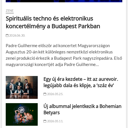
ZENE
Spirituális techno és elektronikus
koncertélmény a Budapest Parkban
2026.06.30.
Padre Guilherme először ad koncertet Magyarországon
Augusztus 20-án két különleges nemzetközi elektronikus
zenei produkció érkezik a Budapest Park nagyszínpadára. Első
magyarországi koncertjét adja Padre Guilherme…
Egy új éra kezdete – itt az aurevoir.
legújabb dala és klipje, a ‘száz év’
2026.05.25.
Új albummal jelentkezik a Bohemian
Betyars
2026.05.11.