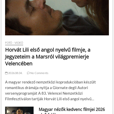
FOTÓ - VIDEÓ
Horvát Lili első angol nyelvű filmje, a
Jegyzeteim a Marsról világpremierje
Velencében
2026.08.04.
No Comments
A magyar rendező nemzetközi koprodukcióban készült
romantikus drámája nyitja a Giornate degli Autori
versenyprogramját A 83. Velencei Nemzetközi
Filmfesztiválon tartják Horvát Lili első angol nyelvű…
Magyar nézők kedvenc filmjei 2026