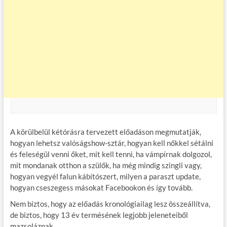
A körülbelül kétórásra tervezett előadáson megmutatják,
hogyan lehetsz valóságshow-sztár, hogyan kell nőkkel sétálni
és feleségül venni őket, mit kell tenni, ha vámpírnak dolgozol,
mit mondanak otthon a szülők, ha még mindig szingli vagy,
hogyan vegyél falun kábítószert, milyen a paraszt update,
hogyan cseszegess másokat Facebookon és így tovább.
Nem biztos, hogy az előadás kronológiailag lesz összeállítva,
de biztos, hogy 13 év termésének legjobb jeleneteiből
mazsoláznak…