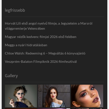
legfrissebb
Horvát Lili első angol nyelvű filmje, a Jegyzeteim a Marsról
világpremierje Velencében
Magyar nézők kedvenc filmjei 2026 első felében
Meggy a nyári hidratálásban
Chloe Walsh: Redeeming 6 – Megváltás 6 könyvajánló
Veszprém-Balaton Filmpiknik 2026 filmfesztivál
Gallery