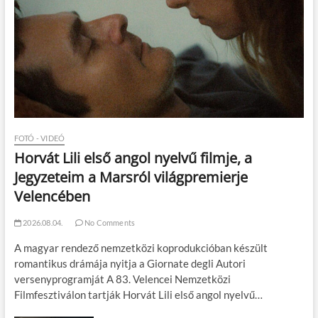
FOTÓ - VIDEÓ
Horvát Lili első angol nyelvű filmje, a
Jegyzeteim a Marsról világpremierje
Velencében
2026.08.04.
No Comments
A magyar rendező nemzetközi koprodukcióban készült
romantikus drámája nyitja a Giornate degli Autori
versenyprogramját A 83. Velencei Nemzetközi
Filmfesztiválon tartják Horvát Lili első angol nyelvű…