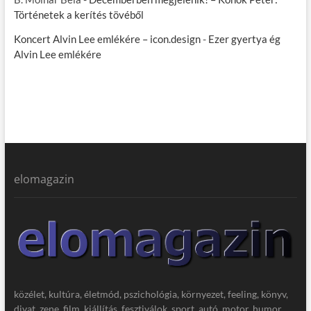
Történetek a kerítés tövéből
Koncert Alvin Lee emlékére – icon.design
-
Ezer gyertya ég
Alvin Lee emlékére
elomagazin
közélet, kultúra, életmód, pszichológia, környezet, feeling, könyv,
divat, zene, film, kiállítás, fesztiválok, sport, autó, motor, humor,