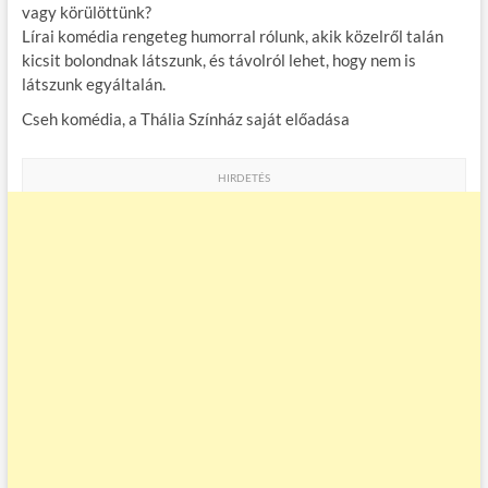
vagy körülöttünk?
Lírai komédia rengeteg humorral rólunk, akik közelről talán
kicsit bolondnak látszunk, és távolról lehet, hogy nem is
látszunk egyáltalán.
Cseh komédia, a Thália Színház saját előadása
HIRDETÉS