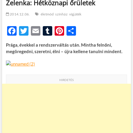
Zelenka: Hétköznapi őrületek
t
o
n
2014.12.06.
életmód
színház
vígjáték
F
T
E
T
Pi
O
ac
w
m
u
nt
ss
Prága, évekkel a rendszerváltás után. Mintha felnőni,
e
itt
ail
m
er
za
megöregedni, szeretni, élni – újra kellene tanulni mindent.
b
er
bl
es
m
o
r
t
e
o
g
HIRDETÉS
k