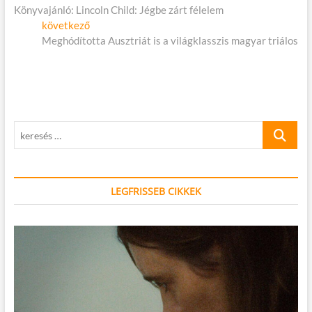
cikk:
Könyvajánló: Lincoln Child: Jégbe zárt félelem
navigáció
Következő
következő
cikk:
Meghódította Ausztriát is a világklasszis magyar triálos
keresés
…
LEGFRISSEB CIKKEK