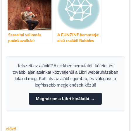
Szerelmi vallomás
A FUNZINE bemutatja:
poénkavalkád:
első családi Bubbles
Pindroch Csaba önálló
mosoda party!
estje a Thália
Szórakozz velünk és
Színházban
mosd ki a szennyesed
INGYEN!
Tetszett az ajánló? A cikkben bemutatott kötetet és
további ajánlatainkat közvetlenül a Libri webáruházában
találod meg. Kattints az alábbi gombra, és válogass a
legfrissebb megjelenések közül!
Megnézem a Libri kínálatát →
Bejegyzés
Előző
előző