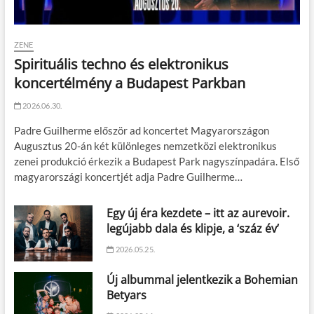
ZENE
Spirituális techno és elektronikus
koncertélmény a Budapest Parkban
2026.06.30.
Padre Guilherme először ad koncertet Magyarországon
Augusztus 20-án két különleges nemzetközi elektronikus
zenei produkció érkezik a Budapest Park nagyszínpadára. Első
magyarországi koncertjét adja Padre Guilherme…
Egy új éra kezdete – itt az aurevoir.
legújabb dala és klipje, a ‘száz év’
2026.05.25.
Új albummal jelentkezik a Bohemian
Betyars