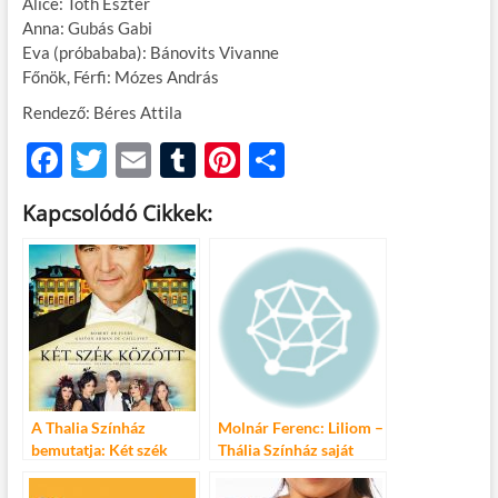
Alice: Tóth Eszter
Anna: Gubás Gabi
Eva (próbababa): Bánovits Vivanne
Főnök, Férfi: Mózes András
Rendező: Béres Attila
F
T
E
T
Pi
O
ac
w
m
u
nt
ss
Kapcsolódó Cikkek:
e
itt
ail
m
er
za
b
er
bl
es
m
o
r
t
e
o
g
k
A Thalia Színház
Molnár Ferenc: Liliom –
bemutatja: Két szék
Thália Színház saját
között
előadása