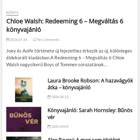
KÖNYV
Chloe Walsh: Redeeming 6 – Megváltás 6
könyvajánló
2026.07.24.
No Comments
Joey és Aoife története új fejezethez érkezik az új, különleges
éldekorált kiadásban A Redeeming 6 – Megváltás 6 Chloe
Walsh nagysikerű Boys of Tommen sorozatának…
Laura Brooke Robson: A hazavágyók
átka – könyvajánló
2026.06.15.
Könyvajánló: Sarah Hornsley: Bűnös
vér
2025.09.09.
Alex Pavesi: A meg sem történt