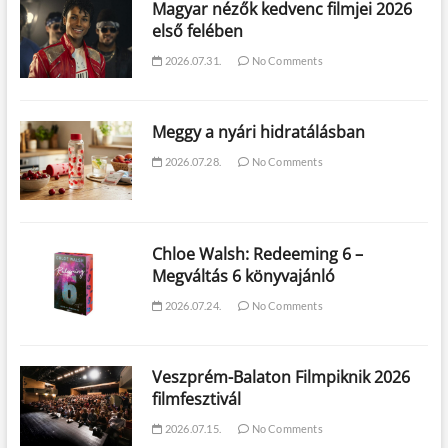
Magyar nézők kedvenc filmjei 2026
első felében
2026.07.31.
No Comments
Meggy a nyári hidratálásban
2026.07.28.
No Comments
Chloe Walsh: Redeeming 6 –
Megváltás 6 könyvajánló
2026.07.24.
No Comments
Veszprém-Balaton Filmpiknik 2026
filmfesztivál
2026.07.15.
No Comments