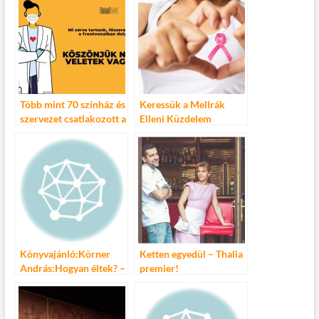
Több mint 70 színház és
Keressük a Mellrák
szervezet csatlakozott a
Elleni Küzdelem
Csiky Gergely Színház
Hétköznapi Hőseit
kampányához
Könyvajánló:Körner
Ketten egyedül – Thalia
András:Hogyan éltek? –
premier!
A magyar zsidók
hétköznapi élete