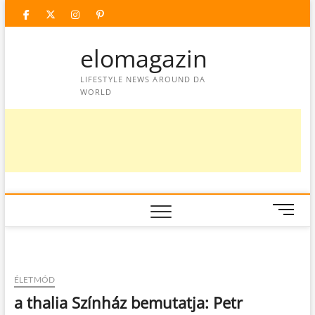
Skip
facebook
twitter
instagram
googleplus
pinterest
to
content
elomagazin
LIFESTYLE NEWS AROUND DA
WORLD
M
e
n
u
B
ÉLETMÓD
u
a thalia Színház bemutatja: Petr
t