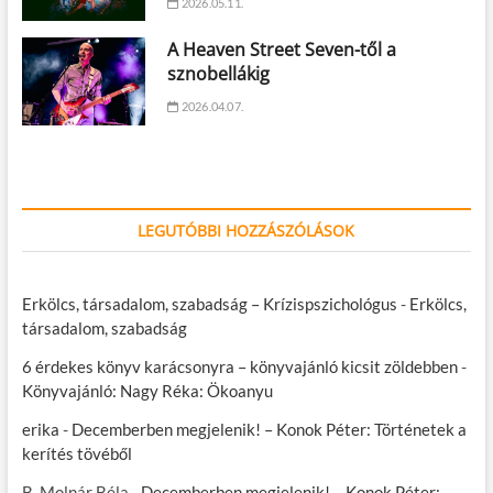
2026.05.11.
A Heaven Street Seven-től a
sznobellákig
2026.04.07.
LEGUTÓBBI HOZZÁSZÓLÁSOK
Erkölcs, társadalom, szabadság – Krízispszichológus
-
Erkölcs,
társadalom, szabadság
6 érdekes könyv karácsonyra – könyvajánló kicsit zöldebben
-
Könyvajánló: Nagy Réka: Ökoanyu
erika
-
Decemberben megjelenik! – Konok Péter: Történetek a
kerítés tövéből
B. Molnár Béla
-
Decemberben megjelenik! – Konok Péter: