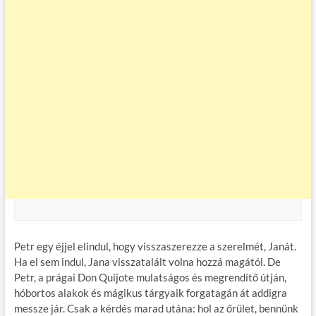
Petr egy éjjel elindul, hogy visszaszerezze a szerelmét, Janát.
Ha el sem indul, Jana visszatalált volna hozzá magától. De
Petr, a prágai Don Quijote mulatságos és megrendítő útján,
hóbortos alakok és mágikus tárgyaik forgatagán át addigra
messze jár. Csak a kérdés marad utána: hol az őrület, bennünk