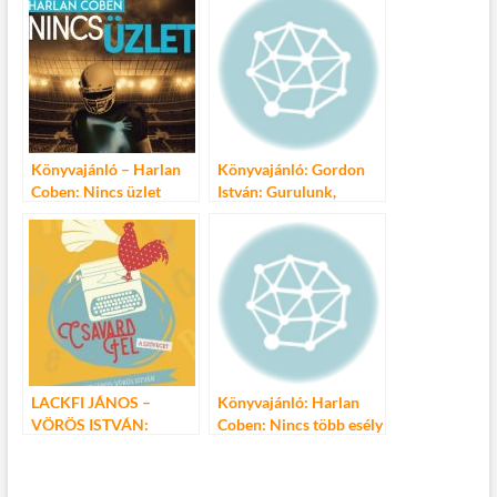
Könyvajánló – Harlan
Könyvajánló: Gordon
Coben: Nincs üzlet
István: Gurulunk,
repülünk
LACKFI JÁNOS –
Könyvajánló: Harlan
VÖRÖS ISTVÁN:
Coben: Nincs több esély
Csavard fel a szöveget