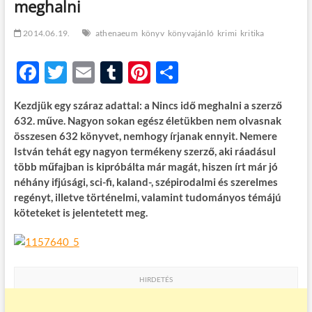
meghalni
t
o
n
2014.06.19.
athenaeum
könyv
könyvajánló
krimi
kritika
F
T
E
T
Pi
O
ac
w
m
u
nt
ss
Kezdjük egy száraz adattal: a Nincs idő meghalni a szerző
e
itt
ail
m
er
za
632. műve. Nagyon sokan egész életükben nem olvasnak
b
er
bl
es
m
összesen 632 könyvet, nemhogy írjanak ennyit. Nemere
István tehát egy nagyon termékeny szerző, aki ráadásul
o
r
t
e
több műfajban is kipróbálta már magát, hiszen írt már jó
o
g
néhány ifjúsági, sci-fi, kaland-, szépirodalmi és szerelmes
regényt, illetve történelmi, valamint tudományos témájú
k
köteteket is jelentetett meg.
HIRDETÉS