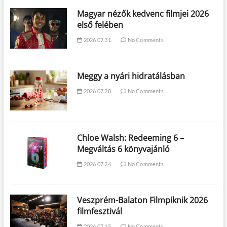
Magyar nézők kedvenc filmjei 2026
első felében
2026.07.31.
No Comments
Meggy a nyári hidratálásban
2026.07.28.
No Comments
Chloe Walsh: Redeeming 6 –
Megváltás 6 könyvajánló
2026.07.24.
No Comments
Veszprém-Balaton Filmpiknik 2026
filmfesztivál
2026.07.15.
No Comments