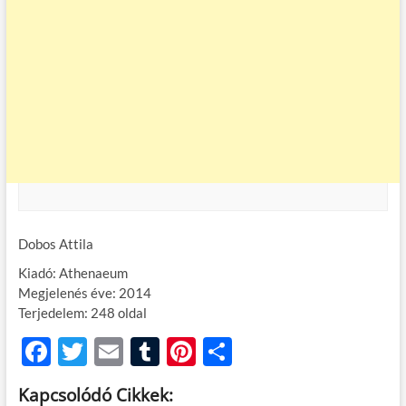
Dobos Attila
Kiadó: Athenaeum
Megjelenés éve: 2014
Terjedelem: 248 oldal
F
T
E
T
Pi
O
ac
w
m
u
nt
ss
Kapcsolódó Cikkek: