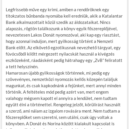
Legfrissebb műve egy krimi, amiben a rendőröknek egy
titokzatos bűnbanda nyomába kell eredniük, akik a Katalantar
Bank alkalmazottait közül szedik az áldozataikat. Nincs
alapozás, rögtön találkozunk a könyv egyik főszereplőjével,
nevezetesen Lakos Donát nyomozóval, aki kap egy riasztást,
hogy azonnal induljon, mert gyilkosság történt a Nemzeti
Bank előtt. Az elkövető egzotikusnak nevezhető tárgyat, egy
fúvócsőből kilőtt mérgezett nyilacskát használ a kivégzés
eszközeként, ráadásként pedig hátrahagy egy „ZvB” feliratott
a tett helyszínén.
Hamarosan újabb gyilkosságok történnek, mi pedig egy
szövevényes, nemzetközi nyomozás kellős közepén találjuk
magunkat, és csak kapkodnánk a fejünket, mert annyi minden
történik. A feltételes mód pedig azért van, mert engem
valahogy mégsem kapott el annyira a lendület, nem tudtam
együtt élni a történettel. Rengeteg jelzőt, körülírást használt
a szerző, ami nálam az izgalom rovására ment. Nem tudtam a
főszereplőket sem szeretni, sem utálni, csak úgy voltak a
könyvben. A Donát és Norina között kialakult kapcsolat is