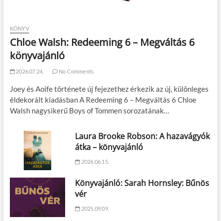
KÖNYV
Chloe Walsh: Redeeming 6 – Megváltás 6
könyvajánló
2026.07.24.
No Comments
Joey és Aoife története új fejezethez érkezik az új, különleges
éldekorált kiadásban A Redeeming 6 – Megváltás 6 Chloe
Walsh nagysikerű Boys of Tommen sorozatának…
Laura Brooke Robson: A hazavágyók
átka – könyvajánló
2026.06.15.
Könyvajánló: Sarah Hornsley: Bűnös
vér
2025.09.09.