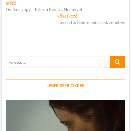
Bejegyzés
Előző
előző
cikk:
Gyilkos vágy – Interjú Kovács Noémivel
navigáció
Következő
következő
cikk:
Lovasi története nem csak zenében
keresés
…
LEGFRISSEB CIKKEK