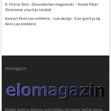
B. Molnár Béla
-
Decemberben megjelenik! – Konok Péter:
Történetek a kerítés tövéből
Koncert Alvin Lee emlékére – icon.design
-
Ezer gyertya ég
Alvin Lee emlékére
elomagazin
közélet, kultúra, életmód, pszichológia, környezet, feeling, könyv,