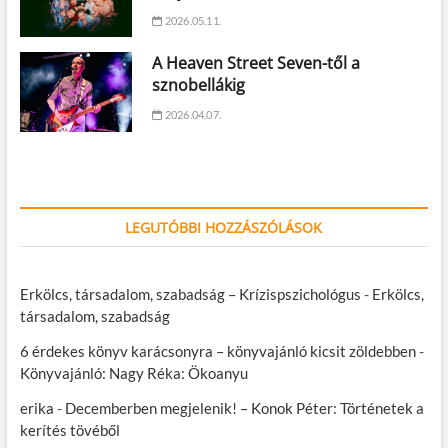
2026.05.11.
A Heaven Street Seven-től a
sznobellákig
2026.04.07.
LEGUTÓBBI HOZZÁSZÓLÁSOK
Erkölcs, társadalom, szabadság – Krízispszichológus
-
Erkölcs,
társadalom, szabadság
6 érdekes könyv karácsonyra – könyvajánló kicsit zöldebben
-
Könyvajánló: Nagy Réka: Ökoanyu
erika
-
Decemberben megjelenik! – Konok Péter: Történetek a
kerítés tövéből