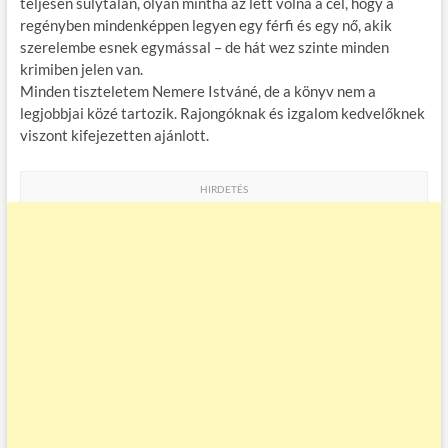
teljesen súlytalan, olyan mintha az lett volna a cél, hogy a
regényben mindenképpen legyen egy férfi és egy nő, akik
szerelembe esnek egymással – de hát wez szinte minden
krimiben jelen van.
Minden tiszteletem Nemere Istváné, de a könyv nem a
legjobbjai közé tartozik. Rajongóknak és izgalom kedvelőknek
viszont kifejezetten ajánlott.
HIRDETÉS