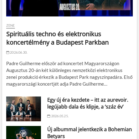
ZENE
Spirituális techno és elektronikus
koncertélmény a Budapest Parkban
2026.06.30.
Padre Guilherme először ad koncertet Magyarországon
Augusztus 20-án két különleges nemzetközi elektronikus
zenei produkció érkezik a Budapest Park nagyszínpadára. Első
magyarországi koncertjét adja Padre Guilherme…
Egy új éra kezdete – itt az aurevoir.
legújabb dala és klipje, a ‘száz év’
2026.05.25.
Új albummal jelentkezik a Bohemian
Betyars