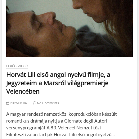
FOTÓ - VIDEÓ
Horvát Lili első angol nyelvű filmje, a
Jegyzeteim a Marsról világpremierje
Velencében
2026.08.04.
No Comments
A magyar rendező nemzetközi koprodukcióban készült
romantikus drámája nyitja a Giornate degli Autori
versenyprogramját A 83. Velencei Nemzetközi
Filmfesztiválon tartják Horvát Lili első angol nyelvű…