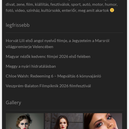
divat, zene, film, kiállítás, fesztiválok, sport, autó, motor, humor,
fotó, video, színház, kultúrsokk, enteriőr, meg amit akartok
legfrissebb
Horvát Lili első angol nyelvű filmje, a Jegyzeteim a Marsról
világpremierje Velencében
Magyar nézők kedvenc filmjei 2026 első felében
Meggy a nyári hidratálásban
Chloe Walsh: Redeeming 6 – Megváltás 6 könyvajánló
Veszprém-Balaton Filmpiknik 2026 filmfesztivál
Gallery