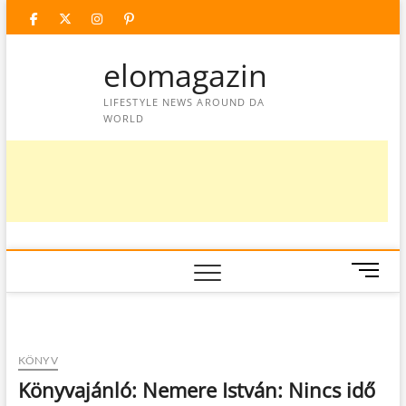
Skip
facebook
twitter
instagram
googleplus
pinterest
to
content
elomagazin
LIFESTYLE NEWS AROUND DA
WORLD
M
e
n
u
B
KÖNYV
u
Könyvajánló: Nemere István: Nincs idő
t