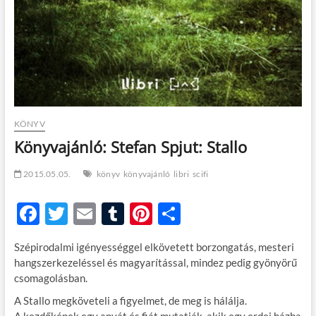
KÖNYV
Könyvajánló: Stefan Spjut: Stallo
2015.05.05.
könyv
könyvajánló
libri
scifi
F
T
E
T
Pi
O
ac
w
m
u
nt
ss
Szépirodalmi igényességgel elkövetett borzongatás, mesteri
e
itt
ail
m
er
za
hangszerkezeléssel és magyarítással, mindez pedig gyönyörű
b
er
bl
es
m
csomagolásban.
o
r
t
e
A Stallo megköveteli a figyelmet, de meg is hálálja.