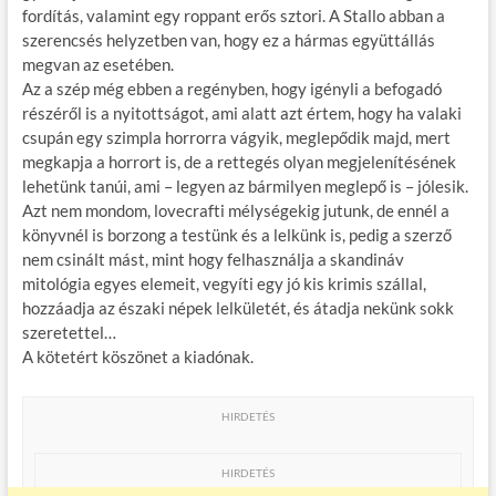
fordítás, valamint egy roppant erős sztori. A Stallo abban a
szerencsés helyzetben van, hogy ez a hármas együttállás
megvan az esetében.
Az a szép még ebben a regényben, hogy igényli a befogadó
részéről is a nyitottságot, ami alatt azt értem, hogy ha valaki
csupán egy szimpla horrorra vágyik, meglepődik majd, mert
megkapja a horrort is, de a rettegés olyan megjelenítésének
lehetünk tanúi, ami – legyen az bármilyen meglepő is – jólesik.
Azt nem mondom, lovecrafti mélységekig jutunk, de ennél a
könyvnél is borzong a testünk és a lelkünk is, pedig a szerző
nem csinált mást, mint hogy felhasználja a skandináv
mitológia egyes elemeit, vegyíti egy jó kis krimis szállal,
hozzáadja az északi népek lelkületét, és átadja nekünk sokk
szeretettel…
A kötetért köszönet a kiadónak.
HIRDETÉS
HIRDETÉS