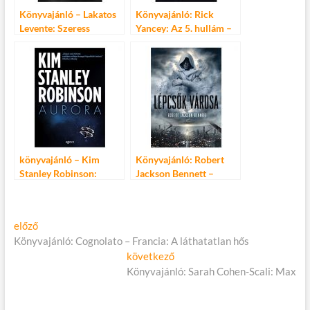
Könyvajánló – Lakatos
Könyvajánló: Rick
Levente: Szeress
Yancey: Az 5. hullám –
jobban!
Visszavágunk
könyvajánló – Kim
Könyvajánló: Robert
Stanley Robinson:
Jackson Bennett –
Aurora
Lépcsők városa
Bejegyzés
Előző
előző
cikk:
Könyvajánló: Cognolato – Francia: A láthatatlan hős
navigáció
Következő
következő
cikk:
Könyvajánló: Sarah Cohen-Scali: Max