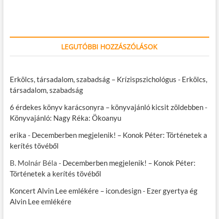
LEGUTÓBBI HOZZÁSZÓLÁSOK
Erkölcs, társadalom, szabadság – Krízispszichológus
-
Erkölcs,
társadalom, szabadság
6 érdekes könyv karácsonyra – könyvajánló kicsit zöldebben
-
Könyvajánló: Nagy Réka: Ökoanyu
erika
-
Decemberben megjelenik! – Konok Péter: Történetek a
kerítés tövéből
B. Molnár Béla
-
Decemberben megjelenik! – Konok Péter:
Történetek a kerítés tövéből
Koncert Alvin Lee emlékére – icon.design
-
Ezer gyertya ég
Alvin Lee emlékére