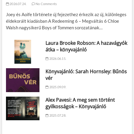
2026.07.24.
No Comments
Joey és Aoife története új fejezethez érkezik az új, különleges
éldekorált kiadásban A Redeeming 6 – Megváltás 6 Chloe
Walsh nagysikerű Boys of Tommen sorozatának…
Laura Brooke Robson: A hazavágyók
átka – könyvajánló
2026.06.15.
Könyvajánló: Sarah Hornsley: Bűnös
vér
2025.09.09.
Alex Pavesi: A meg sem történt
gyilkosságok – Könyvajánló
2025.07.28.