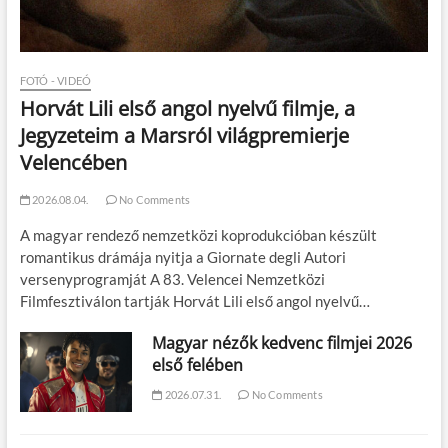
FOTÓ - VIDEÓ
Horvát Lili első angol nyelvű filmje, a
Jegyzeteim a Marsról világpremierje
Velencében
2026.08.04.
No Comments
A magyar rendező nemzetközi koprodukcióban készült
romantikus drámája nyitja a Giornate degli Autori
versenyprogramját A 83. Velencei Nemzetközi
Filmfesztiválon tartják Horvát Lili első angol nyelvű…
Magyar nézők kedvenc filmjei 2026
első felében
2026.07.31.
No Comments