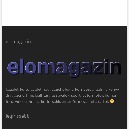
elomagazin
közélet, kultúra, életmód, pszichológia, környezet, feeling, könyv,
divat, zene, film, kiállítás, fesztiválok, sport, autó, motor, humor,
fotó, video, színház, kultúrsokk, enteriőr, meg amit akartok
legfrissebb