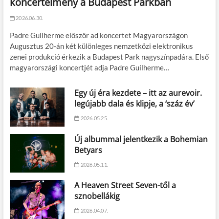
koncertélmény a Budapest Parkban
2026.06.30.
Padre Guilherme először ad koncertet Magyarországon
Augusztus 20-án két különleges nemzetközi elektronikus
zenei produkció érkezik a Budapest Park nagyszínpadára. Első
magyarországi koncertjét adja Padre Guilherme…
Egy új éra kezdete – itt az aurevoir.
legújabb dala és klipje, a ‘száz év’
2026.05.25.
Új albummal jelentkezik a Bohemian
Betyars
2026.05.11.
A Heaven Street Seven-től a
sznobellákig
2026.04.07.