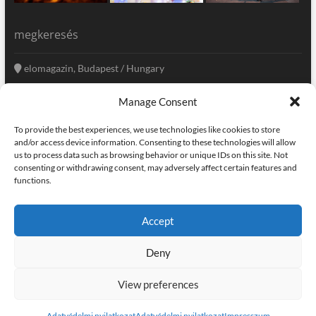
megkeresés
elomagazin, Budapest / Hungary
+36 20 333-6009
Manage Consent
szerkesztoseg@elomagazin.com
To provide the best experiences, we use technologies like cookies to store
elomagazin
and/or access device information. Consenting to these technologies will allow
us to process data such as browsing behavior or unique IDs on this site. Not
consenting or withdrawing consent, may adversely affect certain features and
functions.
facebook
twitter
instagram
googleplus
pinterest
Accept
kapcsolat
home
adatvédelem
impresszum
Deny
elomagazin
| powered by
icon.desing
:: internet solutions |
designed by:
theme freesia
| © copyright, all right reserved
View preferences
Adatvédelmi nyilatkozat
Adatvédelmi nyilatkozat
Impresszum