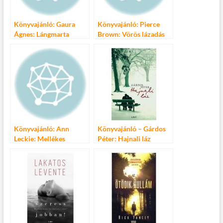
Könyvajánló: Gaura
Könyvajánló: Pierce
Ágnes: Lángmarta
Brown: Vörös lázadás
örökség
Könyvajánló: Ann
Könyvajánló – Gárdos
Leckie: Mellékes
Péter: Hajnali láz
igazság