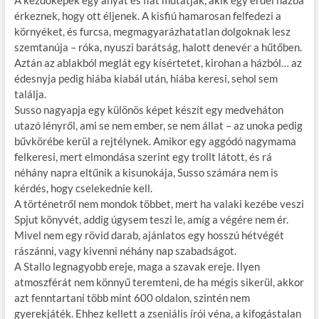
A kezdőképek egy anyát és fiát mutatják, akik egy erdei házba
o
g
érkeznek, hogy ott éljenek. A kisfiú hamarosan felfedezi a
k
környéket, és furcsa, megmagyarázhatatlan dolgoknak lesz
szemtanúja – róka, nyuszi barátság, halott denevér a hűtőben.
Aztán az ablakból meglát egy kísértetet, kirohan a házból… az
édesnyja pedig hiába kiabál után, hiába keresi, sehol sem
találja.
Susso nagyapja egy különös képet készít egy medveháton
utazó lényről, ami se nem ember, se nem állat – az unoka pedig
bűvkörébe kerül a rejtélynek. Amikor egy aggódó nagymama
felkeresi, mert elmondása szerint egy trollt látott, és rá
néhány napra eltűnik a kisunokája, Susso számára nem is
kérdés, hogy cselekednie kell.
A történetről nem mondok többet, mert ha valaki kezébe veszi
Spjut könyvét, addig úgysem teszi le, amíg a végére nem ér.
Mivel nem egy rövid darab, ajánlatos egy hosszú hétvégét
rászánni, vagy kivenni néhány nap szabadságot.
A Stallo legnagyobb ereje, maga a szavak ereje. Ilyen
atmoszférát nem könnyű teremteni, de ha mégis sikerül, akkor
azt fenntartani több mint 600 oldalon, szintén nem
gyerekjáték. Ehhez kellett a zseniális írói véna, a kifogástalan