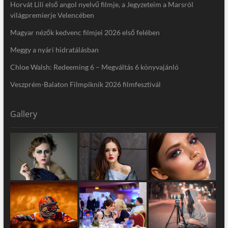
Horvát Lili első angol nyelvű filmje, a Jegyzeteim a Marsról
világpremierje Velencében
Magyar nézők kedvenc filmjei 2026 első felében
Meggy a nyári hidratálásban
Chloe Walsh: Redeeming 6 – Megváltás 6 könyvajánló
Veszprém-Balaton Filmpiknik 2026 filmfesztivál
Gallery