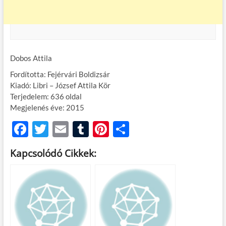
Dobos Attila
Fordította: Fejérvári Boldizsár
Kiadó: Libri – József Attila Kör
Terjedelem: 636 oldal
Megjelenés éve: 2015
F
T
E
T
Pi
O
ac
w
m
u
nt
ss
Kapcsolódó Cikkek:
e
itt
ail
m
er
za
b
er
bl
es
m
o
r
t
e
o
g
k