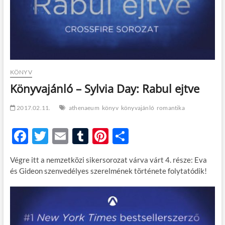
KÖNYV
Könyvajánló – Sylvia Day: Rabul ejtve
2017.02.11.
athenaeum
könyv
könyvajánló
romantika
F
T
E
T
Pi
O
ac
w
m
u
nt
ss
Végre itt a nemzetközi sikersorozat várva várt 4. része: Eva
e
itt
ail
m
er
za
és Gideon szenvedélyes szerelmének története folytatódik!
b
er
bl
es
m
o
r
t
e
o
g