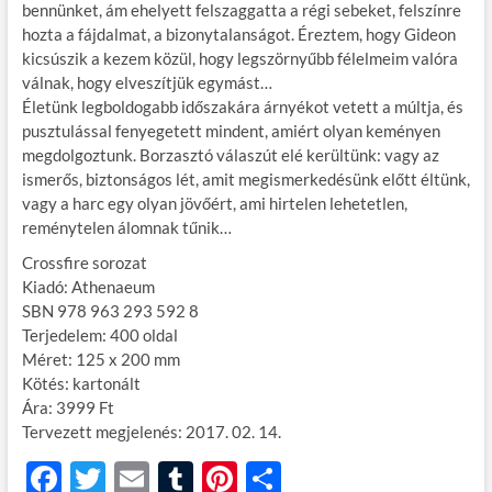
bennünket, ám ehelyett felszaggatta a régi sebeket, felszínre
hozta a fájdalmat, a bizonytalanságot. Éreztem, hogy Gideon
kicsúszik a kezem közül, hogy legszörnyűbb félelmeim valóra
válnak, hogy elveszítjük egymást…
Életünk legboldogabb időszakára árnyékot vetett a múltja, és
pusztulással fenyegetett mindent, amiért olyan keményen
megdolgoztunk. Borzasztó válaszút elé kerültünk: vagy az
ismerős, biztonságos lét, amit megismerkedésünk előtt éltünk,
vagy a harc egy olyan jövőért, ami hirtelen lehetetlen,
reménytelen álomnak tűnik…
Crossfire sorozat
Kiadó: Athenaeum
SBN 978 963 293 592 8
Terjedelem: 400 oldal
Méret: 125 x 200 mm
Kötés: kartonált
Ára: 3999 Ft
Tervezett megjelenés: 2017. 02. 14.
F
T
E
T
Pi
O