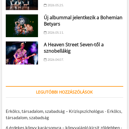
2026.05.25.
Új albummal jelentkezik a Bohemian
Betyars
2026.05.11.
A Heaven Street Seven-től a
sznobellákig
2026.04.07.
LEGUTÓBBI HOZZÁSZÓLÁSOK
Erkölcs, társadalom, szabadság – Krízispszichológus
-
Erkölcs,
társadalom, szabadság
6 érdekes könyv karácsonyra – könyvajánló kicsit zöldebben
-