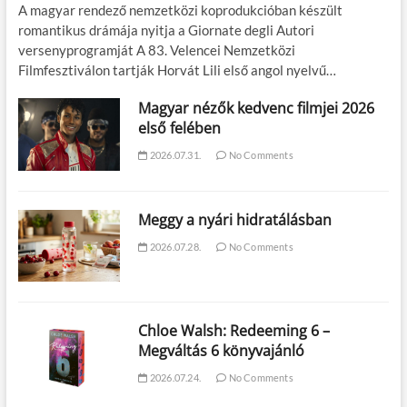
A magyar rendező nemzetközi koprodukcióban készült
romantikus drámája nyitja a Giornate degli Autori
versenyprogramját A 83. Velencei Nemzetközi
Filmfesztiválon tartják Horvát Lili első angol nyelvű…
Magyar nézők kedvenc filmjei 2026
első felében
2026.07.31.
No Comments
Meggy a nyári hidratálásban
2026.07.28.
No Comments
Chloe Walsh: Redeeming 6 –
Megváltás 6 könyvajánló
2026.07.24.
No Comments