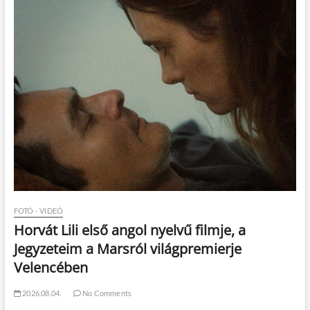
FOTÓ - VIDEÓ
Horvát Lili első angol nyelvű filmje, a
Jegyzeteim a Marsról világpremierje
Velencében
2026.08.04.
No Comments