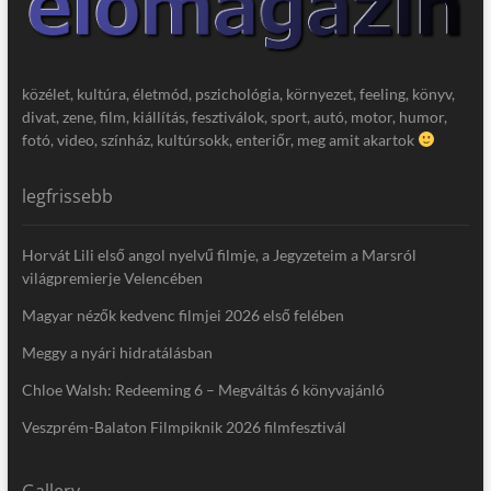
közélet, kultúra, életmód, pszichológia, környezet, feeling, könyv,
divat, zene, film, kiállítás, fesztiválok, sport, autó, motor, humor,
fotó, video, színház, kultúrsokk, enteriőr, meg amit akartok
legfrissebb
Horvát Lili első angol nyelvű filmje, a Jegyzeteim a Marsról
világpremierje Velencében
Magyar nézők kedvenc filmjei 2026 első felében
Meggy a nyári hidratálásban
Chloe Walsh: Redeeming 6 – Megváltás 6 könyvajánló
Veszprém-Balaton Filmpiknik 2026 filmfesztivál