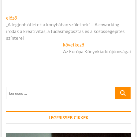
Bejegyzés
Előző
előző
cikk:
„A legjobb ötletek a konyhában születnek” – A coworking
navigáció
irodák a kreativitás, a tudásmegosztás és a közösségépítés
színterei
Következő
következő
cikk:
Az Európa Könyvkiadó újdonságai
keresés
…
LEGFRISSEB CIKKEK