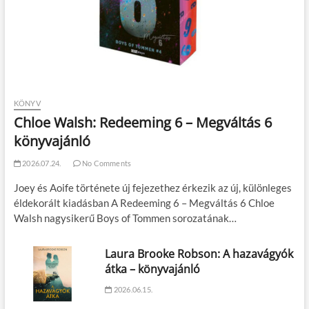
KÖNYV
Chloe Walsh: Redeeming 6 – Megváltás 6
könyvajánló
2026.07.24.
No Comments
Joey és Aoife története új fejezethez érkezik az új, különleges
éldekorált kiadásban A Redeeming 6 – Megváltás 6 Chloe
Walsh nagysikerű Boys of Tommen sorozatának…
Laura Brooke Robson: A hazavágyók
átka – könyvajánló
2026.06.15.