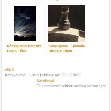
könyve
Könyvajánló: Potozky
Könyvajánló – Ljudmila
László – Éles
Ulickaja: Jákob
lajtorjája
Bejegyzés
Előző
előző
cikk:
Könyvajánló – Justin Trudeau: AMI ÖSSZEKÖT
navigáció
Következő
következő
cikk:
Télen milliméterekben mérik a biztonságot