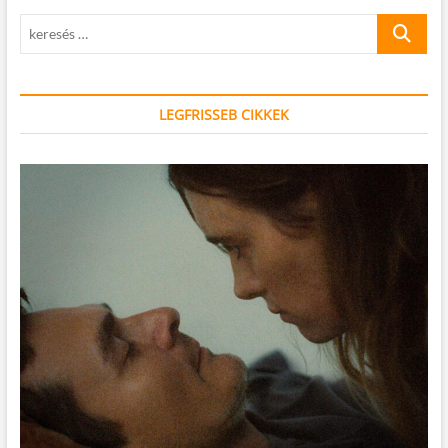
keresés
…
LEGFRISSEB CIKKEK