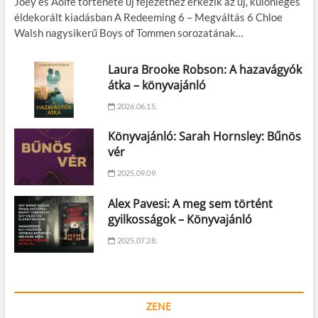
Joey és Aoife története új fejezethez érkezik az új, különleges
éldekorált kiadásban A Redeeming 6 – Megváltás 6 Chloe
Walsh nagysikerű Boys of Tommen sorozatának…
Laura Brooke Robson: A hazavágyók
átka – könyvajánló
2026.06.15.
Könyvajánló: Sarah Hornsley: Bűnös
vér
2025.09.09.
Alex Pavesi: A meg sem történt
gyilkosságok – Könyvajánló
2025.07.28.
ZENE