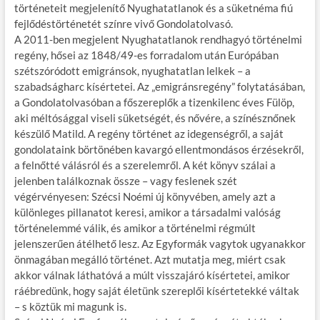
történeteit megjelenítő Nyughatatlanok és a süketnéma fiú
fejlődéstörténetét színre vivő Gondolatolvasó.
A 2011-ben megjelent Nyughatatlanok rendhagyó történelmi
regény, hősei az 1848/49-es forradalom után Európában
szétszóródott emigránsok, nyughatatlan lelkek – a
szabadságharc kísértetei. Az „emigránsregény” folytatásában,
a Gondolatolvasóban a főszereplők a tizenkilenc éves Fülöp,
aki méltósággal viseli süketségét, és nővére, a színésznőnek
készülő Matild. A regény történet az idegenségről, a saját
gondolataink börtönében kavargó ellentmondásos érzésekről,
a felnőtté válásról és a szerelemről. A két könyv szálai a
jelenben találkoznak össze – vagy feslenek szét
végérvényesen: Szécsi Noémi új könyvében, amely azt a
különleges pillanatot keresi, amikor a társadalmi valóság
történelemmé válik, és amikor a történelmi régmúlt
jelenszerűen átélhető lesz. Az Egyformák vagytok ugyanakkor
önmagában megálló történet. Azt mutatja meg, miért csak
akkor válnak láthatóvá a múlt visszajáró kísértetei, amikor
ráébredünk, hogy saját életünk szereplői kísértetekké váltak
– s köztük mi magunk is.