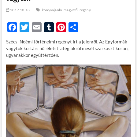
t
o
2017.10.18.
könyvajánló
magvető
regény
n
F
T
E
T
Pi
O
ac
w
m
u
nt
ss
Szécsi Noémi történelmi regényt írt a jelenről. Az Egyformák
e
itt
ail
m
er
za
vagytok kortárs női életstratégiákról mesél szarkasztikusan,
b
er
bl
es
m
ugyanakkor együttérzően.
o
r
t
e
o
g
k