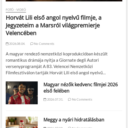
FOTÓ - VIDEÓ
Horvát Lili első angol nyelvű filmje, a
Jegyzeteim a Marsról világpremierje
Velencében
2026.08.04.
No Comments
A magyar rendező nemzetközi koprodukcióban készült
romantikus drámája nyitja a Giornate degli Autori
versenyprogramját A 83. Velencei Nemzetközi
Filmfesztiválon tartják Horvát Lili első angol nyelvű…
Magyar nézők kedvenc filmjei 2026
első felében
2026.07.31.
No Comments
Meggy a nyári hidratálásban