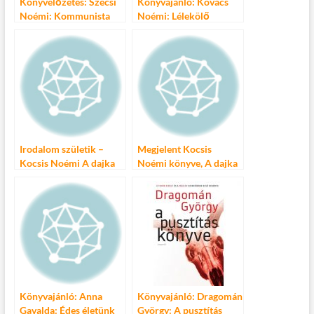
Könyvelőzetes: Szécsi
Könyvajánló: Kovács
Noémi: Kommunista
Noémi: Lélekölő
Monte Cristo
Irodalom születik –
Megjelent Kocsis
Kocsis Noémi A dajka
Noémi könyve, A dajka
című könyve
Könyvajánló: Anna
Könyvajánló: Dragomán
Gavalda: Édes életünk
György: A pusztítás