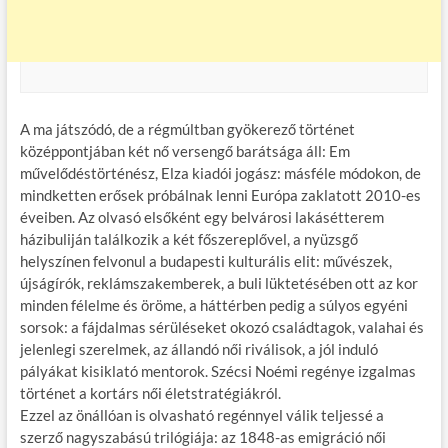
A ma játszódó, de a régmúltban gyökerező történet
középpontjában két nő versengő barátsága áll: Em
művelődéstörténész, Elza kiadói jogász: másféle módokon, de
mindketten erősek próbálnak lenni Európa zaklatott 2010-es
éveiben. Az olvasó elsőként egy belvárosi lakásétterem
házibuliján találkozik a két főszereplővel, a nyüzsgő
helyszínen felvonul a budapesti kulturális elit: művészek,
újságírók, reklámszakemberek, a buli lüktetésében ott az kor
minden félelme és öröme, a háttérben pedig a súlyos egyéni
sorsok: a fájdalmas sérüléseket okozó családtagok, valahai és
jelenlegi szerelmek, az állandó női riválisok, a jól induló
pályákat kisiklató mentorok. Szécsi Noémi regénye izgalmas
történet a kortárs női életstratégiákról.
Ezzel az önállóan is olvasható regénnyel válik teljessé a
szerző nagyszabású trilógiája: az 1848-as emigráció női