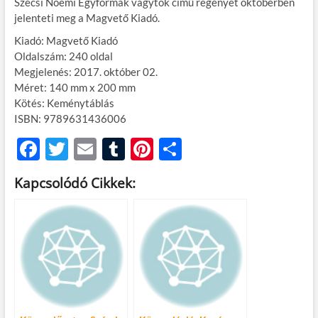
Szécsi Noémi Egyformák vagytok című regényét októberben
jelenteti meg a Magvető Kiadó.
Kiadó: Magvető Kiadó
Oldalszám: 240 oldal
Megjelenés: 2017. október 02.
Méret: 140 mm x 200 mm
Kötés: Keménytáblás
ISBN: 9789631436006
F
T
E
T
Pi
O
ac
w
m
u
nt
ss
Kapcsolódó Cikkek:
e
itt
ail
m
er
za
b
er
bl
es
m
o
r
t
e
o
g
k