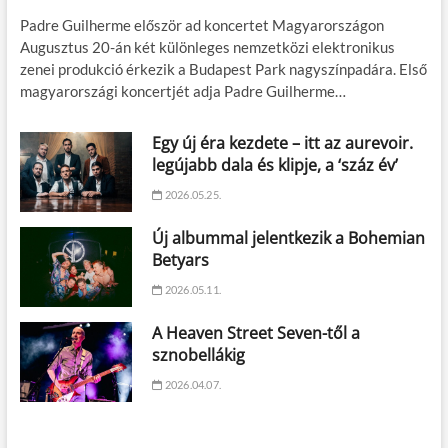
Padre Guilherme először ad koncertet Magyarországon
Augusztus 20-án két különleges nemzetközi elektronikus
zenei produkció érkezik a Budapest Park nagyszínpadára. Első
magyarországi koncertjét adja Padre Guilherme…
Egy új éra kezdete – itt az aurevoir.
legújabb dala és klipje, a ‘száz év’
2026.05.25.
Új albummal jelentkezik a Bohemian
Betyars
2026.05.11.
A Heaven Street Seven-től a
sznobellákig
2026.04.07.