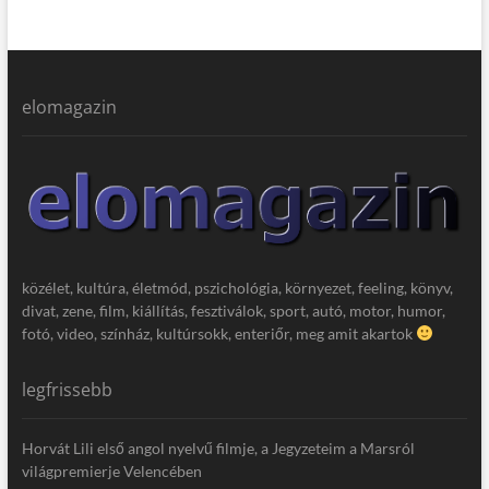
elomagazin
közélet, kultúra, életmód, pszichológia, környezet, feeling, könyv,
divat, zene, film, kiállítás, fesztiválok, sport, autó, motor, humor,
fotó, video, színház, kultúrsokk, enteriőr, meg amit akartok
legfrissebb
Horvát Lili első angol nyelvű filmje, a Jegyzeteim a Marsról
világpremierje Velencében