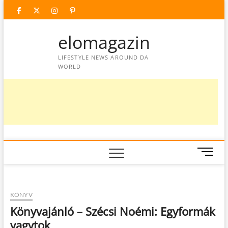
Skip
facebook
twitter
instagram
googleplus
pinterest
to
content
elomagazin
LIFESTYLE NEWS AROUND DA
WORLD
M
e
n
u
KÖNYV
B
u
Könyvajánló – Szécsi Noémi: Egyformák
t
vagytok