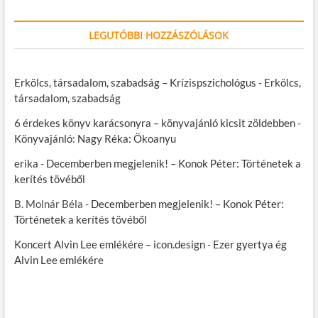
LEGUTÓBBI HOZZÁSZÓLÁSOK
Erkölcs, társadalom, szabadság – Krízispszichológus
-
Erkölcs,
társadalom, szabadság
6 érdekes könyv karácsonyra – könyvajánló kicsit zöldebben
-
Könyvajánló: Nagy Réka: Ökoanyu
erika
-
Decemberben megjelenik! – Konok Péter: Történetek a
kerítés tövéből
B. Molnár Béla
-
Decemberben megjelenik! – Konok Péter:
Történetek a kerítés tövéből
Koncert Alvin Lee emlékére – icon.design
-
Ezer gyertya ég
Alvin Lee emlékére