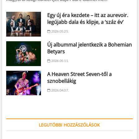
Egy új éra kezdete – itt az aurevoir.
legújabb dala és klipje, a ‘száz év’
2026.05.25.
Új albummal jelentkezik a Bohemian
Betyars
2026.05.11.
A Heaven Street Seven-től a
sznobellákig
2026.04.07.
LEGUTÓBBI HOZZÁSZÓLÁSOK