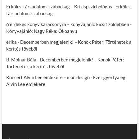
Erkölcs, társadalom, szabadság – Krízispszichológus
-
Erkölcs,
társadalom, szabadság
6 érdekes könyv karácsonyra – könyvajánló kicsit zöldebben
-
Könyvajánló: Nagy Réka: Ökoanyu
erika
-
Decemberben megjelenik! – Konok Péter: Történetek a
kerítés tövéből
B. Molnár Béla
-
Decemberben megjelenik! – Konok Péter:
Történetek a kerítés tövéből
Koncert Alvin Lee emlékére – icon.design
-
Ezer gyertya ég
Alvin Lee emlékére