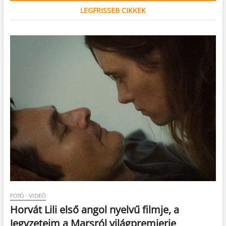
LEGFRISSEB CIKKEK
FOTÓ - VIDEÓ
Horvát Lili első angol nyelvű filmje, a
Jegyzeteim a Marsról világpremierje