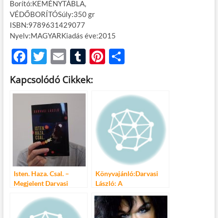
Borító:KEMÉNYTÁBLA,
VÉDŐBORÍTÓSúly:350 gr
ISBN:9789631429077
Nyelv:MAGYARKiadás éve:2015
F
T
E
T
Pi
O
ac
w
m
u
nt
ss
Kapcsolódó Cikkek:
e
itt
ail
m
er
za
b
er
bl
es
m
o
r
t
e
o
g
k
Isten. Haza. Csal. –
Könyvajánló:Darvasi
Megjelent Darvasi
László: A
László új kötete!
Háromemeletes
Mesekönyv