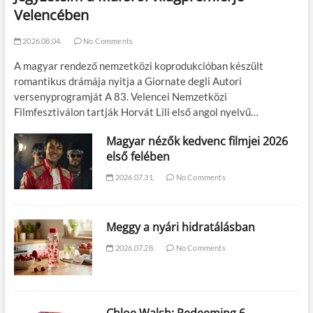
Velencében
2026.08.04.
No Comments
A magyar rendező nemzetközi koprodukcióban készült
romantikus drámája nyitja a Giornate degli Autori
versenyprogramját A 83. Velencei Nemzetközi
Filmfesztiválon tartják Horvát Lili első angol nyelvű…
Magyar nézők kedvenc filmjei 2026
első felében
2026.07.31.
No Comments
Meggy a nyári hidratálásban
2026.07.28.
No Comments
Chloe Walsh: Redeeming 6 –