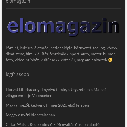
elomagazin
közélet, kultúra, életmód, pszichológia, környezet, feeling, könyv,
divat, zene, film, kiállítás, fesztiválok, sport, autó, motor, humor,
fotó, video, színház, kultúrsokk, enteriőr, meg amit akartok
legfrissebb
Horvát Lili első angol nyelvű filmje, a Jegyzeteim a Marsról
világpremierje Velencében
Magyar nézők kedvenc filmjei 2026 első felében
Meggy a nyári hidratálásban
Chloe Walsh: Redeeming 6 – Megváltás 6 könyvajánló