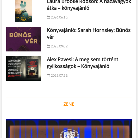
Laura Brooke Robson: A hazavágyók
átka – könyvajánló
2026.06.15.
Könyvajánló: Sarah Hornsley: Bűnös
vér
2025.09.09.
Alex Pavesi: A meg sem történt
gyilkosságok – Könyvajánló
2025.07.28.
ZENE