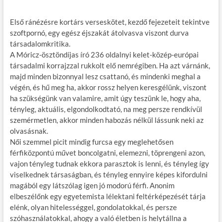
e
itt
ail
m
er
za
Első ránézésre kortárs verseskötet, kezdő fejezeteit tekintve
b
er
bl
es
m
szoftpornó, egy egész éjszakát átolvasva viszont durva
o
r
t
e
társadalomkritika.
A Móricz-ösztöndíjas író 236 oldalnyi kelet-közép-európai
o
g
társadalmi korrajzzal rukkolt elő nemrégiben. Ha azt várnánk,
k
majd minden bizonnyal lesz csattanó, és mindenki meghal a
végén, és hű meg ha, akkor rossz helyen keresgélünk, viszont
ha szükségünk van valamire, amit úgy teszünk le, hogy aha,
tényleg, aktuális, elgondolkodtató, na meg persze rendkívül
szemérmetlen, akkor minden habozás nélkül lássunk neki az
olvasásnak.
Női szemmel picit mindig furcsa egy meglehetősen
férfiközpontú művet boncolgatni, elemezni, töprengeni azon,
vajon tényleg tudnak ekkora parasztok is lenni, és tényleg így
viselkednek társaságban, és tényleg ennyire képes kifordulni
magából egy látszólag igen jó modorú férfi. Anonim
elbeszélőnk egy egyetemista lélektani feltérképezését tárja
elénk, olyan hitelességgel, gondolatokkal, és persze
szóhasználatokkal, ahogy a való életben is helytállna a