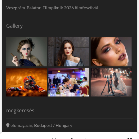
Veszprém-Balaton Filmpiknik 2026 filmfesztivál
Gallery
megkeresés
elomagazin, Budapest / Hungary
+36 20 333-6009