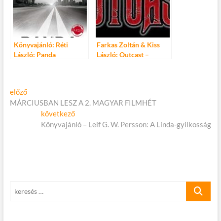
Könyvajánló: Réti
Farkas Zoltán & Kiss
László: Panda
László: Outcast –
Kitaszítottan a
világhírig
Bejegyzés
Előző
előző
cikk:
MÁRCIUSBAN LESZ A 2. MAGYAR FILMHÉT
navigáció
Következő
következő
cikk:
Könyvajánló – Leif G. W. Persson: A Linda-gyilkosság
keresés
…