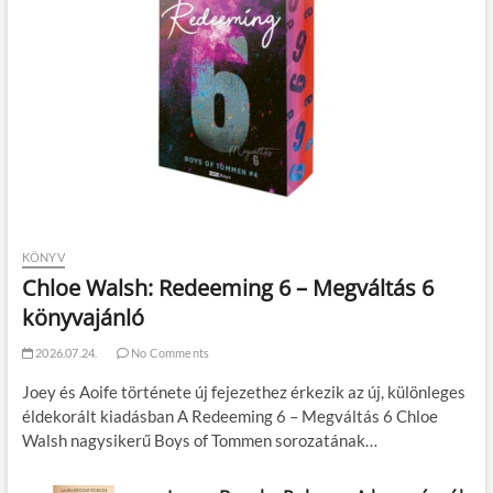
KÖNYV
Chloe Walsh: Redeeming 6 – Megváltás 6
könyvajánló
2026.07.24.
No Comments
Joey és Aoife története új fejezethez érkezik az új, különleges
éldekorált kiadásban A Redeeming 6 – Megváltás 6 Chloe
Walsh nagysikerű Boys of Tommen sorozatának…