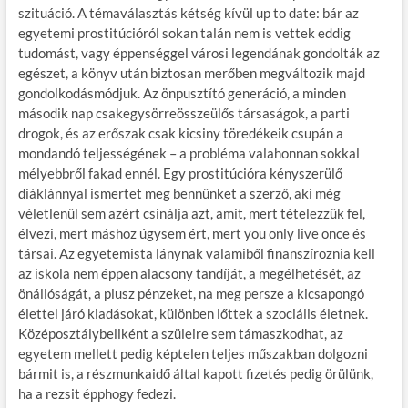
szituáció. A témaválasztás kétség kívül up to date: bár az
egyetemi prostitúcióról sokan talán nem is vettek eddig
tudomást, vagy éppenséggel városi legendának gondolták az
egészet, a könyv után biztosan merőben megváltozik majd
gondolkodásmódjuk. Az önpusztító generáció, a minden
második nap csakegysörreösszeülős társaságok, a parti
drogok, és az erőszak csak kicsiny töredékeik csupán a
mondandó teljességének – a probléma valahonnan sokkal
mélyebbről fakad ennél. Egy prostitúcióra kényszerülő
diáklánnyal ismertet meg bennünket a szerző, aki még
véletlenül sem azért csinálja azt, amit, mert tételezzük fel,
élvezi, mert máshoz úgysem ért, mert you only live once és
társai. Az egyetemista lánynak valamiből finanszíroznia kell
az iskola nem éppen alacsony tandíját, a megélhetését, az
önállóságát, a plusz pénzeket, na meg persze a kicsapongó
élettel járó kiadásokat, különben lőttek a szociális életnek.
Középosztálybeliként a szüleire sem támaszkodhat, az
egyetem mellett pedig képtelen teljes műszakban dolgozni
bármit is, a részmunkaidő által kapott fizetés pedig örülünk,
ha a rezsit épphogy fedezi.