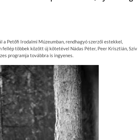
vál a Petőfi Irodalmi Múzeumban, rendhagyó szerzői estekkel,
 fellép többek között új kötetével Nádas Péter, Peer Krisztián, Szív
szes programja továbbra is ingyenes.