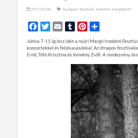
2017.05.06.
budapest
fesztivál
irodalom
margófeszt
F
T
E
T
Pi
O
ac
w
m
u
nt
ss
Június 7-11-ig lesz idén a nyári Margó Irodalmi Feszti
e
itt
ail
m
er
za
koncertekkel és felolvasásokkal. Az ötnapos fesztiválon
b
er
bl
es
m
Ernő, Tóth Krisztina és Kemény Zsófi. A rendezvény ös
o
r
t
e
o
g
k