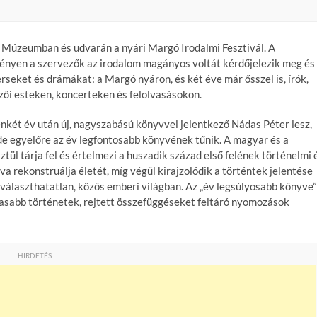
lmi Múzeumban és udvarán a nyári Margó Irodalmi Fesztivál. A
ényen a szervezők az irodalom magányos voltát kérdőjelezik meg és
rseket és drámákat: a Margó nyáron, és két éve már ősszel is, írók,
ői esteken, koncerteken és felolvasásokon.
zenkét év után új, nagyszabású könyvvel jelentkező Nádas Péter lesz,
e egyelőre az év legfontosabb könyvének tűnik. A magyar és a
tül tárja fel és értelmezi a huszadik század első felének történelmi 
va rekonstruálja életét, míg végül kirajzolódik a történtek jelentése
elválaszthatatlan, közös emberi világban. Az „év legsúlyosabb könyve”
lmasabb történetek, rejtett összefüggéseket feltáró nyomozások
HIRDETÉS