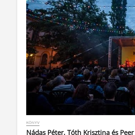
KÖNYV
Nádas Péter, Tóth Krisztina és Peer 