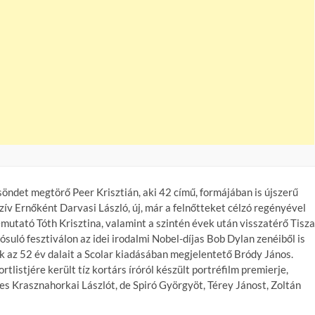
söndet megtörő Peer Krisztián, aki 42 című, formájában is újszerű
zív Ernőként Darvasi László, új, már a felnőtteket célzó regényével
mutató Tóth Krisztina, valamint a szintén évek után visszatérő Tisza
suló fesztiválon az idei irodalmi Nobel-díjas Bob Dylan zenéiből is
ik az 52 év dalait a Scolar kiadásában megjelentető Bródy János.
tlistjére került tíz kortárs íróról készült portréfilm premierje,
 Krasznahorkai Lászlót, de Spiró Györgyöt, Térey Jánost, Zoltán