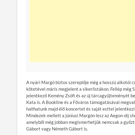
A nyári Margó biztos szereplője még a hosszú alkotói c
kötetével máris megjelent a sikerlistákon. Fellép még S
jelentkező Kemény Zsófi és az új tárcagyűjteményét be
Kata is. A Bookline és a Főváros támogatásával megvaló
hallhatunk majd élő koncertet és saját esttel jelentkez
Mindezek mellett a júniusi Margón lesz az Aegon-díj shor
amelyből még jobban megismerhetjük nemcsak a győztes
Gábort vagy Németh Gábort is.