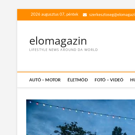
Skip
2026 augusztus 07, péntek
szerkesztoseg@elomagazi
to
content
elomagazin
LIFESTYLE NEWS AROUND DA WORLD
AUTÓ – MOTOR
ÉLETMÓD
FOTÓ – VIDEÓ
H