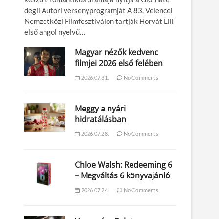
degli Autori versenyprogramját A 83. Velencei
Nemzetközi Filmfesztiválon tartják Horvát Lili
első angol nyelvű…
Magyar nézők kedvenc
filmjei 2026 első felében
2026.07.31.
No Comments
Meggy a nyári
hidratálásban
2026.07.28.
No Comments
Chloe Walsh: Redeeming 6
– Megváltás 6 könyvajánló
2026.07.24.
No Comments