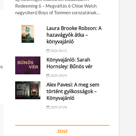
Redeeming 6 – Megváltás 6 Chloe Walsh
nagysikerű Boys of Tommen sorozatának…
Laura Brooke Robson: A
hazavágyók átka –
könyvajánló
2026.06.15.
Könyvajánló: Sarah
Hornsley: Bűnös vér
és
2025.09.09.
Alex Pavesi: A meg sem
történt gyilkosságok –
Könyvajánló
2025.07.28.
ZENE