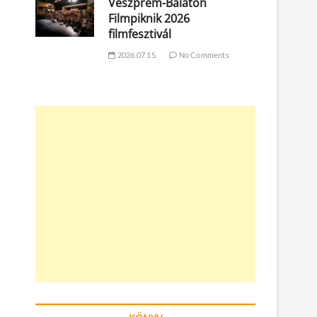
Veszprém-Balaton
Filmpiknik 2026
filmfesztivál
2026.07.15.
No Comments