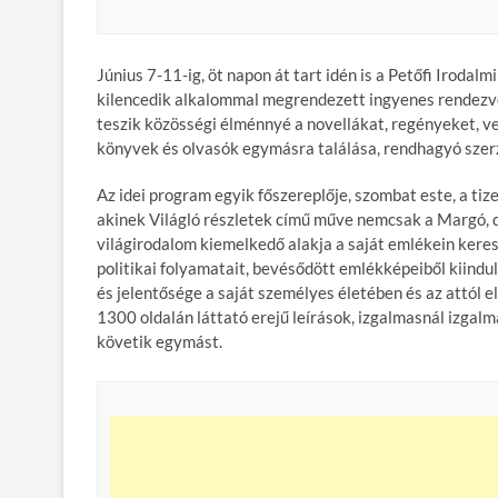
Június 7-11-ig, öt napon át tart idén is a Petőfi Iroda
kilencedik alkalommal megrendezett ingyenes rendezv
teszik közösségi élménnyé a novellákat, regényeket, ve
könyvek és olvasók egymásra találása, rendhagyó szerz
Az idei program egyik főszereplője, szombat este, a ti
akinek Világló részletek című műve nemcsak a Margó, d
világirodalom kiemelkedő alakja a saját emlékein keresz
politikai folyamatait, bevésődött emlékképeiből kiindul
és jelentősége a saját személyes életében és az attól 
1300 oldalán láttató erejű leírások, izgalmasnál izga
követik egymást.