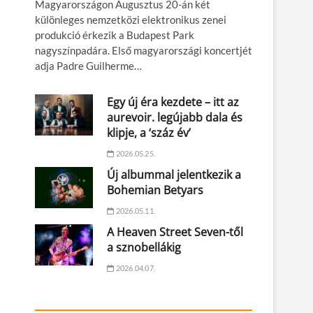
Magyarországon Augusztus 20-án két
különleges nemzetközi elektronikus zenei
produkció érkezik a Budapest Park
nagyszínpadára. Első magyarországi koncertjét
adja Padre Guilherme…
Egy új éra kezdete – itt az
aurevoir. legújabb dala és
klipje, a ‘száz év’
2026.05.25.
Új albummal jelentkezik a
Bohemian Betyars
2026.05.11.
A Heaven Street Seven-től
a sznobellákig
2026.04.07.