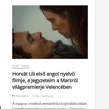
n
FOTÓ - VIDEÓ
Horvát Lili első angol nyelvű
filmje, a Jegyzeteim a Marsról
világpremierje Velencében
2026.08.04.
No Comments
A magyar rendező nemzetközi koprodukcióban
n
készült romantikus drámája nyitja a Giornate