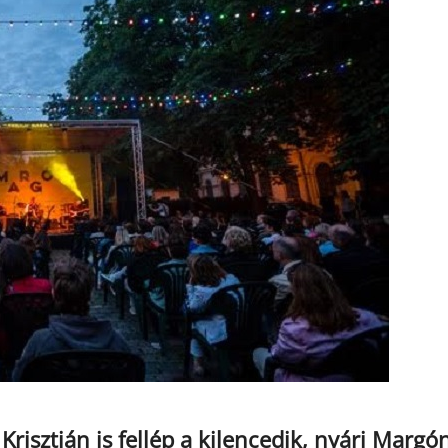
Krisztián is fellép a kilencedik, nyári Margó