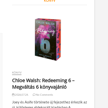
KÖNYV
KÖNYV
Chloe Walsh: Redeeming 6 –
Megváltás 6 könyvajánló
2026.07.24.
No Comments
Joey és Aoife története új fejezethez érkezik az
új, különleges éldekorált kiadásban A