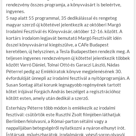
rendezvény összes programja, a könyvvásárt is beleértve,
k
ingyenes.
5 nap alatt 55 programmal, 35 dedikálással és rengeteg
magyar szerző új kötetével jelentkezik az októberi Margó
Irodalmi Fesztivál és Könyvvásár, október 12-16. között. A
kortárs irodalom legjavát bemutató Margó Fesztivált idén
ősszel könyvvásárral kiegészülve, a CAFe Budapest
keretében, új helyszínen, a Tesla Budapestben rendezik meg. A
teljesen ingyenes rendezvényen új kötettel jelentkezik többek
között Varró Dániel, Tolnai Ottó és Garaczi László, Nádas
Péterrel pedig az Emlékiratok könyve megjelenésének 30.
évfordulóját ünnepli az irodalmi fesztivál a nyitóprogramján. A
Susan Sontag által korunk legnagyobb regényének tartott
kötet írójával Forgách András beszélget a regisztrációhoz
kötött esten, amely után dedikál a szerző.
Esterházy Péterre több módon is emlékezik az irodalmi
fesztivál: csütörtök este Ruszthi Zsolt filmjében láthatjuk
Berlinben felolvasni, a Római-parton sétálni vagy a
nappalijában betegségéről nyilatkozni a nyáron elhunyt írót.
Írótársak, művészbarátok, irodalmárok, végső soron olvasói