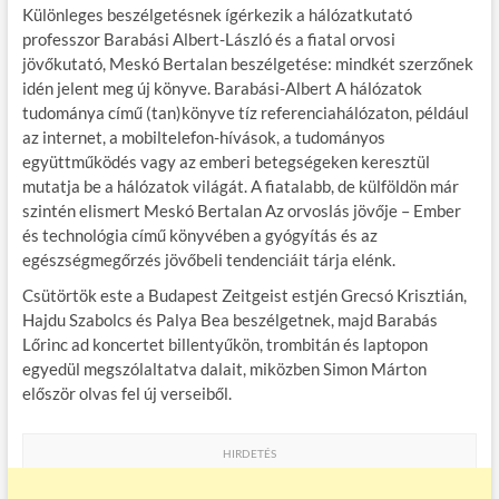
Különleges beszélgetésnek ígérkezik a hálózatkutató
professzor Barabási Albert-László és a fiatal orvosi
jövőkutató, Meskó Bertalan beszélgetése: mindkét szerzőnek
idén jelent meg új könyve. Barabási-Albert A hálózatok
tudománya című (tan)könyve tíz referenciahálózaton, például
az internet, a mobiltelefon-hívások, a tudományos
együttműködés vagy az emberi betegségeken keresztül
mutatja be a hálózatok világát. A fiatalabb, de külföldön már
szintén elismert Meskó Bertalan Az orvoslás jövője – Ember
és technológia című könyvében a gyógyítás és az
egészségmegőrzés jövőbeli tendenciáit tárja elénk.
Csütörtök este a Budapest Zeitgeist estjén Grecsó Krisztián,
Hajdu Szabolcs és Palya Bea beszélgetnek, majd Barabás
Lőrinc ad koncertet billentyűkön, trombitán és laptopon
egyedül megszólaltatva dalait, miközben Simon Márton
először olvas fel új verseiből.
HIRDETÉS