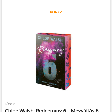
KÖNYV
KÖNYV
Chloe Walsh: Redeeming 6 – Megváltás 6