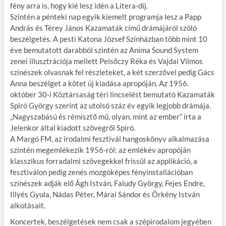
fény arra is, hogy kié lesz idén a Litera-díj.
Szintén a pénteki nap egyik kiemelt programja lesz a Papp
András és Térey János Kazamaták című drámájáról szóló
beszélgetés. A pesti Katona József Színházban több mint 10
éve bemutatott darabból szintén az Anima Sound System
zenei illusztrációja mellett Pelsőczy Réka és Vajdai Vilmos
színészek olvasnak fel részleteket, a két szerzővel pedig Gács
Anna beszélget a kötet új kiadása apropóján. Az 1956.
október 30-i Köztársaság téri lincselést bemutató Kazamaták
Spiró György szerint az utolsó száz év egyik legjobb drámája.
„Nagyszabású és rémisztő mű, olyan, mint az ember” írta a
Jelenkor által kiadott szövegről Spiró.
A Margó FM, az irodalmi fesztivál hangoskönyv alkalmazása
szintén megemlékezik 1956-ról: az emlékév apropóján
klasszikus forradalmi szövegekkel frissül az applikáció, a
fesztiválon pedig zenés mozgóképes fényinstallációban
színészek adják elő Ágh István, Faludy György, Fejes Endre,
Illyés Gyula, Nádas Péter, Márai Sándor és Örkény István
alkotásait.
Koncertek, beszélgetések nem csak a szépirodalom jegyében