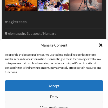
megkeresés
elomagazin, Budapest / Hungary
+36 20 333-6009
Manage Consent
szerkesztoseg@elomagazin.com
To provide the best experiences, we use technologies like cookies to store
elomagazin
and/or access device information. Consenting to these technologies will allow
us to process data such as browsing behavior or unique IDs on this site. Not
consenting or withdrawing consent, may adversely affect certain features and
functions.
facebook
twitter
instagram
googleplus
pinterest
Accept
kapcsolat
home
adatvédelem
impresszum
Deny
elomagazin
| powered by
icon.desing
:: internet solutions |
designed by:
theme freesia
| © copyright, all right reserved
View preferences