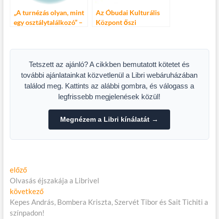
„A turnézás olyan, mint
Az Óbudai Kulturális
egy osztálytalálkozó” –
Központ őszi
Lovasi a 2013-as őszi
programjai
turnéról
Tetszett az ajánló? A cikkben bemutatott kötetet és
további ajánlatainkat közvetlenül a Libri webáruházában
találod meg. Kattints az alábbi gombra, és válogass a
legfrissebb megjelenések közül!
Megnézem a Libri kínálatát →
Bejegyzés
Előző
előző
cikk:
Olvasás éjszakája a Librivel
navigáció
Következő
következő
cikk:
Kepes András, Bombera Kriszta, Szervét Tibor és Sait Tichiti a
színpadon!