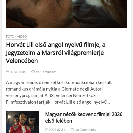
FOTÓ - VIDEÓ
Horvát Lili első angol nyelvű filmje, a
Jegyzeteim a Marsról világpremierje
Velencében
2026.08.04.
No Comments
A magyar rendező nemzetközi koprodukcióban készült
romantikus drámája nyitja a Giornate degli Autori
versenyprogramját A 83. Velencei Nemzetközi
Filmfesztiválon tartják Horvát Lili első angol nyelvű…
Magyar nézők kedvenc filmjei 2026
első felében
2026.07.31.
No Comments