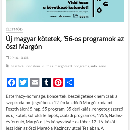
t
o
n
ÉLETMÓD
Új magyar kötetek, ’56-os programok az
őszi Margón
2016.10.05.
fesztivál
irodalom
kultúra
margófeszt
programajánló
zene
F
T
E
T
Pi
O
ac
w
m
u
nt
ss
Esterházy-hommage, koncertek, beszélgetések nem csak a
e
itt
ail
m
er
za
szépirodalom jegyében a 12-én kezdődő Margó Irodalmi
b
er
bl
es
m
Fesztiválon! 5 nap, 55 program, 35 dedikálás, rengeteg szerző
és új kötet, külföldi fellépők, családi programok, 1956, Nádas-
o
r
t
e
évforduló, Margó-díj és könyvvásár: október 12-16. között
o
g
lesz idén az őszi Margó a Kazinczy utcai Teslában. A