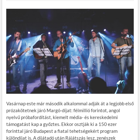
Vasárnap este már második alkalommal adják át a legjobb első
prózakötetnek járó Margó-díjat: félmillió forintot, angol
nyelvű próbafordítást, kiemelt média- és kereskedelmi
támogatást kap a győztes. Ekkor osztják ki a 150 ezer
forinttal járó Budapest a fiatal tehetségekért program
különdíjat is. A díjátadó után Rájátszás lesz, zenészek