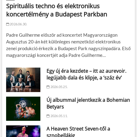
Spirituális techno és elektronikus
koncertélmény a Budapest Parkban
2026.06.30.
Padre Guilherme először ad koncertet Magyarországon
Augusztus 20-án két különleges nemzetközi elektronikus
zenei produkció érkezik a Budapest Park nagyszínpadára. Első
magyarországi koncertjét adja Padre Guilherme…
Egy új éra kezdete – itt az aurevoir.
legújabb dala és klipje, a ‘száz év’
2026.05.25.
Új albummal jelentkezik a Bohemian
Betyars
2026.05.11.
A Heaven Street Seven-től a
sznobellákig