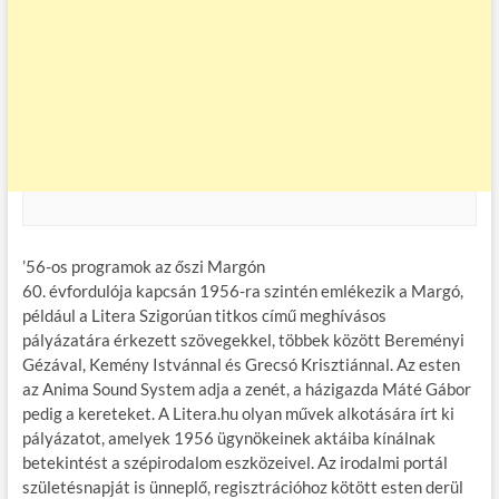
’56-os programok az őszi Margón
60. évfordulója kapcsán 1956-ra szintén emlékezik a Margó,
például a Litera Szigorúan titkos című meghívásos
pályázatára érkezett szövegekkel, többek között Bereményi
Gézával, Kemény Istvánnal és Grecsó Krisztiánnal. Az esten
az Anima Sound System adja a zenét, a házigazda Máté Gábor
pedig a kereteket. A Litera.hu olyan művek alkotására írt ki
pályázatot, amelyek 1956 ügynökeinek aktáiba kínálnak
betekintést a szépirodalom eszközeivel. Az irodalmi portál
születésnapját is ünneplő, regisztrációhoz kötött esten derül