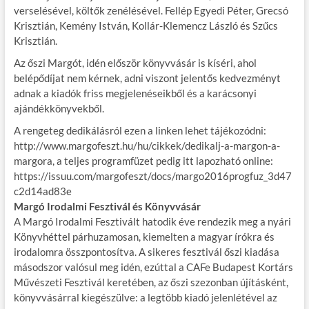
verselésével, költők zenélésével. Fellép Egyedi Péter, Grecsó
Krisztián, Kemény István, Kollár-Klemencz László és Szűcs
Krisztián.
Az őszi Margót, idén először könyvvásár is kíséri, ahol
belépődíjat nem kérnek, adni viszont jelentős kedvezményt
adnak a kiadók friss megjelenéseikből és a karácsonyi
ajándékkönyvekből.
A rengeteg dedikálásról ezen a linken lehet tájékozódni:
http://www.margofeszt.hu/hu/cikkek/dedikalj-a-margon-a-
margora, a teljes programfüzet pedig itt lapozható online:
https://issuu.com/margofeszt/docs/margo2016progfuz_3d47
c2d14ad83e
Margó Irodalmi Fesztivál és Könyvvásár
A Margó Irodalmi Fesztivált hatodik éve rendezik meg a nyári
Könyvhéttel párhuzamosan, kiemelten a magyar írókra és
irodalomra összpontosítva. A sikeres fesztivál őszi kiadása
másodszor valósul meg idén, ezúttal a CAFe Budapest Kortárs
Művészeti Fesztivál keretében, az őszi szezonban újításként,
könyvvásárral kiegészülve: a legtöbb kiadó jelenlétével az