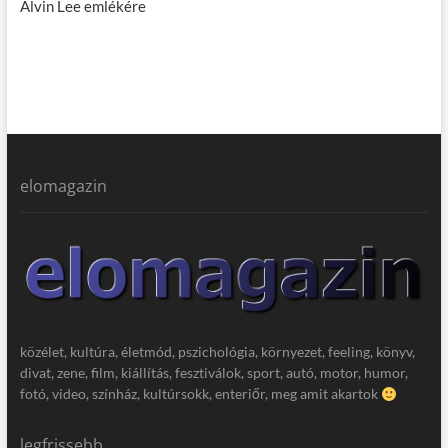
Alvin Lee emlékére
elomagazin
közélet, kultúra, életmód, pszichológia, környezet, feeling, könyv,
divat, zene, film, kiállítás, fesztiválok, sport, autó, motor, humor,
fotó, video, színház, kultúrsokk, enteriőr, meg amit akartok
legfrissebb