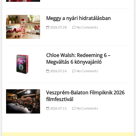
Meggy a nyári hidratálásban
2026.07.28.
No Comments
Chloe Walsh: Redeeming 6 –
Megváltás 6 könyvajánló
2026.07.24.
No Comments
Veszprém-Balaton Filmpiknik 2026
filmfesztivál
2026.07.15.
No Comments