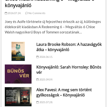
könyvajánló
2026.07.24.
No Comments
Joey és Aoife története új fejezethez érkezik az új, különleges
éldekorált kiadásban A Redeeming 6 – Megváltás 6 Chloe
Walsh nagysikerű Boys of Tommen sorozatának…
Laura Brooke Robson: A hazavágyók
átka – könyvajánló
2026.06.15.
Könyvajánló: Sarah Hornsley: Bűnös
vér
2025.09.09.
Alex Pavesi: A meg sem történt
gyilkosságok – Könyvajánló
2025.07.28.