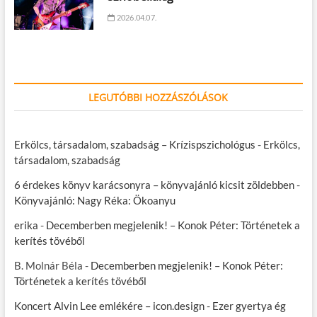
2026.04.07.
LEGUTÓBBI HOZZÁSZÓLÁSOK
Erkölcs, társadalom, szabadság – Krízispszichológus
-
Erkölcs,
társadalom, szabadság
6 érdekes könyv karácsonyra – könyvajánló kicsit zöldebben
-
Könyvajánló: Nagy Réka: Ökoanyu
erika
-
Decemberben megjelenik! – Konok Péter: Történetek a
kerítés tövéből
B. Molnár Béla
-
Decemberben megjelenik! – Konok Péter:
Történetek a kerítés tövéből
Koncert Alvin Lee emlékére – icon.design
-
Ezer gyertya ég