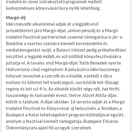
irodalmi és zenei szórakoztató programok mellett
kedvezményes könyvvásárlásra nyílik lehetőség.
Margó-díj
Idén második alkalommal adják át a legjobb első
prózakötetért járó Margó-díjat, amivel pénzdíj és a Margó
Irodalmi Fesztivál partnereinek szakmai támogatása is jár: a
Bookline a nyertes számára kiemelt kereskedelmi és
médiatámogatást nyújt, a Balassi Intézet pedig próbafordítást
készíttet a legjobb műből, és azt külföldi könyvfesztiválokra
juttatja el. A tavalyi, első Margó-díjat Totth Benedek nyerte
Holtverseny című regényével. A pályázatra idén huszonegy
könyvet neveztek a szerzők és a kiadók, ezekből a díjra
esélyes tíz kötetet hét kiadó jegyzi, van köztük két ifjúsági
regény és két sci-fi is. Az alkotók között négy nőt, hat férfit,
huszonnégy és hatvanhét évest, illetve József Attila-díjas
költőt is találunk. A díjat október 16-án este adják át a Margó
Irodalmi Fesztivál és Könyvvásár új helyszínén, a Teslában, a
Budapest a fiatal tehetségekért program különdíjával együtt,
amelyet a fesztivál kiemelt támogatója, Budapest Főváros
Önkormányzata ajánl föl az egyik szerzőnek.