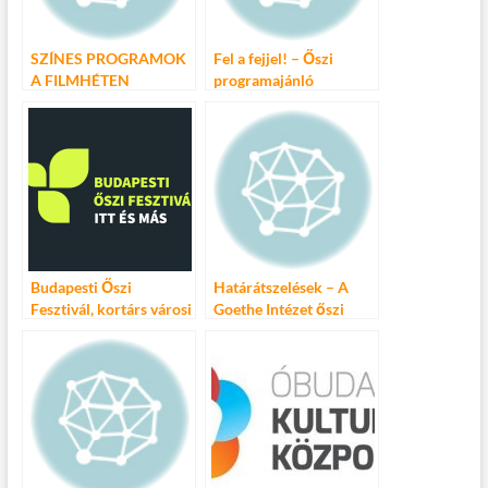
SZÍNES PROGRAMOK
Fel a fejjel! – Őszi
A FILMHÉTEN
programajánló
Budapesti Őszi
Határátszelések – A
Fesztivál, kortárs városi
Goethe Intézet őszi
ünnep
programjai