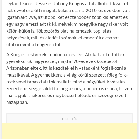
Dylan, Daniel, Jesse és Johnny Kongos által alkotott kvartett
hét évvel ezelőtti megalakulása után a 2010-es években vált
igazán aktívvá, az utóbbi két esztendőben több kislemezt és
egy nagylemezt adtak ki, melyek mindegyike nagy siker volt
külön-külön is. Többszörös platinalemezek, toplistás
helyezések, milliós eladási számok jellemezték a csapat
utóbbi éveit a tengeren túl.
A Kongos testvérek Londonban és Dél-Afrikában töltötték
gyerekkoruk nagyrészét, majd a ’90-es évek közepétől
Arizonában éltek, itt is kezdtek el hivatásként foglalkozni a
muzsikával. A gyermekként a világ körül szerzett főleg folk-
rockzenei tapasztalatok mellett mind a négyüket kivételes
zenei tehetséggel áldotta meg a sors, ami nem is csoda, hiszen
már apjuk is sikeres és megbecsült előadó és szövegíró volt
hazájában.
HIRDETÉS