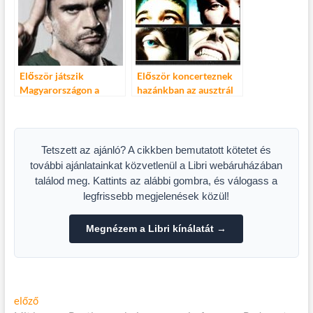
Először játszik
Először koncerteznek
Magyarországon a
hazánkban az ausztrál
kolumbiai sztár, Juanes!
popzene ügyeletes
kedvencei – 5 Seconds
of Summer a Budapest
Parkban
Tetszett az ajánló? A cikkben bemutatott kötetet és
további ajánlatainkat közvetlenül a Libri webáruházában
találod meg. Kattints az alábbi gombra, és válogass a
legfrissebb megjelenések közül!
Megnézem a Libri kínálatát →
Bejegyzés
Előző
előző