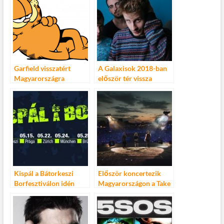
Garfield visszatért
A Galaxisok 2018-ban
Magyarországra
először tér vissza
Budapestre! – Március
23, Akvárium!
Kispál a Bátorkeszi
Először koncertezik
Borfesztiválon idén
Magyarországon a Take
először és utoljára!
That!