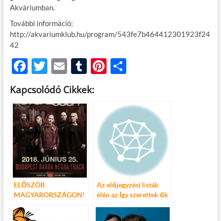
Akváriumban.
További információ:
http://akvariumklub.hu/program/543fe7b464412301923f24
42
F
T
E
T
Pi
O
ac
w
m
u
nt
ss
Kapcsolódó Cikkek:
e
itt
ail
m
er
za
b
er
bl
es
m
o
r
t
e
o
g
k
ELŐSZÖR
Az előjegyzési listák
MAGYARORSZÁGON!
élén az Így szerettek ők
JÖN A STONE SOUR!
2!