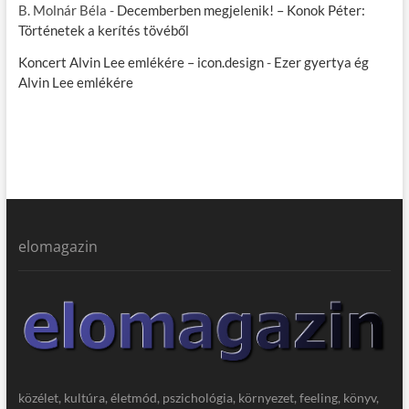
B. Molnár Béla
-
Decemberben megjelenik! – Konok Péter:
Történetek a kerítés tövéből
Koncert Alvin Lee emlékére – icon.design
-
Ezer gyertya ég
Alvin Lee emlékére
elomagazin
közélet, kultúra, életmód, pszichológia, környezet, feeling, könyv,