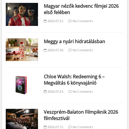
Magyar nézők kedvenc filmjei 2026
első felében
2026.07.31.
No Comments
Meggy a nyári hidratálásban
2026.07.28.
No Comments
Chloe Walsh: Redeeming 6 –
Megváltás 6 könyvajánló
2026.07.24.
No Comments
Veszprém-Balaton Filmpiknik 2026
filmfesztivál
2026.07.15.
No Comments