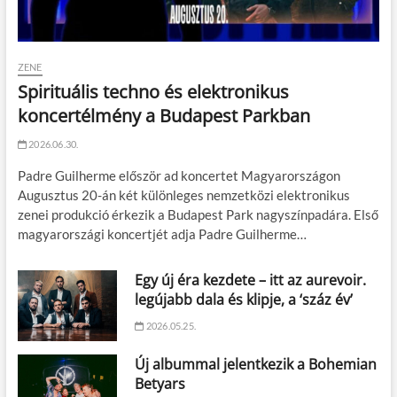
ZENE
Spirituális techno és elektronikus
koncertélmény a Budapest Parkban
2026.06.30.
Padre Guilherme először ad koncertet Magyarországon
Augusztus 20-án két különleges nemzetközi elektronikus
zenei produkció érkezik a Budapest Park nagyszínpadára. Első
magyarországi koncertjét adja Padre Guilherme…
Egy új éra kezdete – itt az aurevoir.
legújabb dala és klipje, a ‘száz év’
2026.05.25.
Új albummal jelentkezik a Bohemian
Betyars