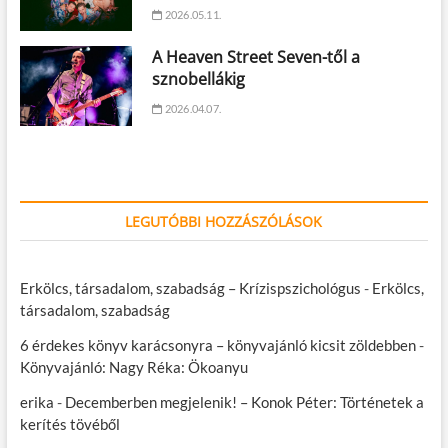
2026.05.11.
A Heaven Street Seven-től a
sznobellákig
2026.04.07.
LEGUTÓBBI HOZZÁSZÓLÁSOK
Erkölcs, társadalom, szabadság – Krízispszichológus
-
Erkölcs,
társadalom, szabadság
6 érdekes könyv karácsonyra – könyvajánló kicsit zöldebben
-
Könyvajánló: Nagy Réka: Ökoanyu
erika
-
Decemberben megjelenik! – Konok Péter: Történetek a
kerítés tövéből