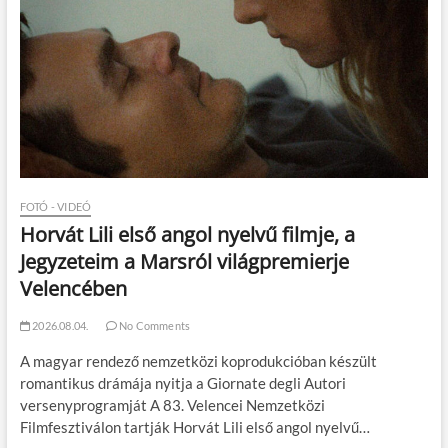
FOTÓ - VIDEÓ
Horvát Lili első angol nyelvű filmje, a
Jegyzeteim a Marsról világpremierje
Velencében
2026.08.04.
No Comments
A magyar rendező nemzetközi koprodukcióban készült
romantikus drámája nyitja a Giornate degli Autori
versenyprogramját A 83. Velencei Nemzetközi
Filmfesztiválon tartják Horvát Lili első angol nyelvű…