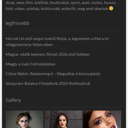
divat, zene, film, kiállítás, fesztiválok, sport, autó, motor, humor,
fotó, video, színház, kultúrsokk, enteriőr, meg amit akartok
legfrissebb
Horvát Lili első angol nyelvű filmje, a Jegyzeteim a Marsról
világpremierje Velencében
Magyar nézők kedvenc filmjei 2026 első felében
Meggy a nyári hidratálásban
Chloe Walsh: Redeeming 6 – Megváltás 6 könyvajánló
Veszprém-Balaton Filmpiknik 2026 filmfesztivál
Gallery