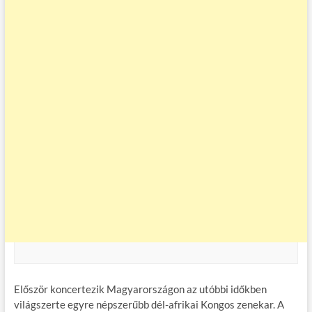
Először koncertezik Magyarországon az utóbbi időkben
világszerte egyre népszerűbb dél-afrikai Kongos zenekar. A