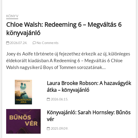
KÖNYV
Chloe Walsh: Redeeming 6 – Megváltás 6
könyvajánló
2026.07.24.
No Comments
Joey és Aoife története új fejezethez érkezik az új, különleges
éldekorált kiadásban A Redeeming 6 – Megváltás 6 Chloe
Walsh nagysikerű Boys of Tommen sorozatának…
Laura Brooke Robson: A hazavágyók
átka – könyvajánló
2026.06.15.
Könyvajánló: Sarah Hornsley: Bűnös
vér
2025.09.09.