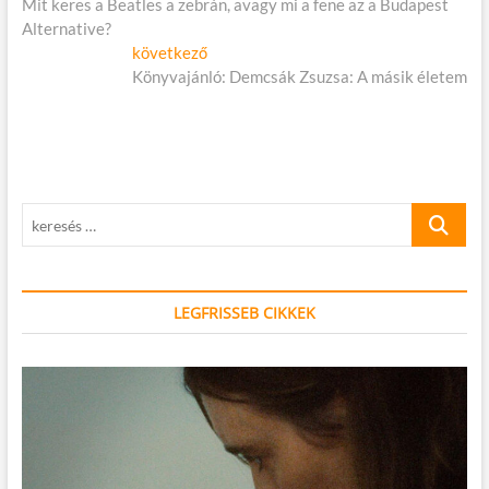
cikk:
Mit keres a Beatles a zebrán, avagy mi a fene az a Budapest
navigáció
Alternative?
Következő
következő
cikk:
Könyvajánló: Demcsák Zsuzsa: A másik életem
keresés
…
LEGFRISSEB CIKKEK