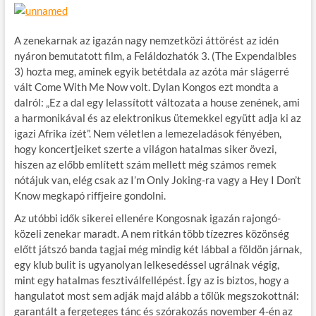
A zenekarnak az igazán nagy nemzetközi áttörést az idén
nyáron bemutatott film, a Feláldozhatók 3. (The Expendalbles
3) hozta meg, aminek egyik betétdala az azóta már slágerré
vált Come With Me Now volt. Dylan Kongos ezt mondta a
dalról: „Ez a dal egy lelassított változata a house zenének, ami
a harmonikával és az elektronikus ütemekkel együtt adja ki az
igazi Afrika ízét”. Nem véletlen a lemezeladások fényében,
hogy koncertjeiket szerte a világon hatalmas siker övezi,
hiszen az előbb említett szám mellett még számos remek
nótájuk van, elég csak az I’m Only Joking-ra vagy a Hey I Don’t
Know megkapó riffjeire gondolni.
Az utóbbi idők sikerei ellenére Kongosnak igazán rajongó-
közeli zenekar maradt. A nem ritkán több tízezres közönség
előtt játszó banda tagjai még mindig két lábbal a földön járnak,
egy klub bulit is ugyanolyan lelkesedéssel ugrálnak végig,
mint egy hatalmas fesztiválfellépést. Így az is biztos, hogy a
hangulatot most sem adják majd alább a tőlük megszokottnál:
garantált a fergeteges tánc és szórakozás november 4-én az