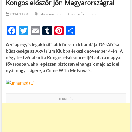
Kongos először jön Magyarországra!
t
o
n
2014.11.01.
akvárium
koncert
könnyűzene
zene
F
T
E
T
Pi
O
ac
w
m
u
nt
ss
A világ egyik legaktuálisabb folk-rock bandája, Dél-Afrika
e
itt
ail
m
er
za
büszkesége az Akvárium Klubba érkezik november 4-én! A
b
er
bl
es
m
négy testvér alkotta Kongos első koncertjét adja a magyar
fővárosban, ahol egészen biztosan elhangzik majd az idei
o
r
t
e
nyár nagy slágere, a Come With Me Now is.
o
g
k
HIRDETÉS