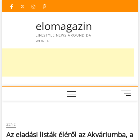
Skip
facebook
twitter
instagram
googleplus
pinterest
to
content
elomagazin
LIFESTYLE NEWS AROUND DA
WORLD
M
e
n
u
B
ZENE
u
Az eladási listák éléről az Akváriumba, a
t