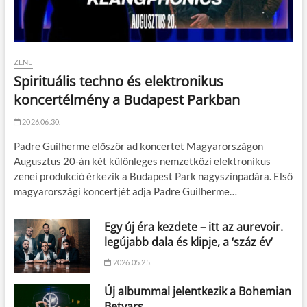
ZENE
Spirituális techno és elektronikus
koncertélmény a Budapest Parkban
2026.06.30.
Padre Guilherme először ad koncertet Magyarországon
Augusztus 20-án két különleges nemzetközi elektronikus
zenei produkció érkezik a Budapest Park nagyszínpadára. Első
magyarországi koncertjét adja Padre Guilherme…
Egy új éra kezdete – itt az aurevoir.
legújabb dala és klipje, a ‘száz év’
2026.05.25.
Új albummal jelentkezik a Bohemian
Betyars