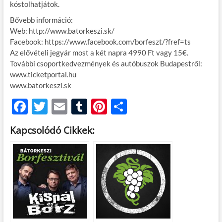
kóstolhatjátok.
Bővebb információ:
Web: http://www.batorkeszi.sk/
Facebook: https://www.facebook.com/borfeszt/?fref=ts
Az elővételi jegyár most a két napra 4990 Ft vagy 15€.
További csoportkedvezmények és autóbuszok Budapestről:
www.ticketportal.hu
www.batorkeszi.sk
F
T
E
T
Pi
O
ac
w
m
u
nt
ss
Kapcsolódó Cikkek:
e
itt
ail
m
er
za
b
er
bl
es
m
o
r
t
e
o
g
k