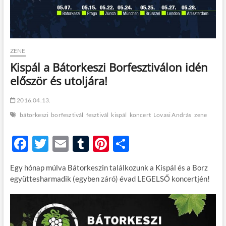
t
o
n
ZENE
Kispál a Bátorkeszi Borfesztiválon idén
először és utoljára!
2016.04.13.
bátorkeszi
borfesztivál
fesztivál
kispál
koncert
Lovasi András
zene
F
T
E
T
Pi
O
ac
w
m
u
nt
ss
Egy hónap múlva Bátorkeszin találkozunk a Kispál és a Borz
e
itt
ail
m
er
za
együttesharmadik (egyben záró) évad LEGELSŐ koncertjén!
b
er
bl
es
m
o
r
t
e
o
g