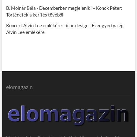
B. Molnár Béla
-
Decemberben megjelenik! – Konok Péter:
Történetek a kerítés tövéből
Koncert Alvin Lee emlékére – icon.design
-
Ezer gyertya ég
Alvin Lee emlékére
elomagazin