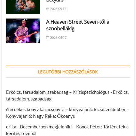
2026.05.11.
A Heaven Street Seven-től a
sznobellákig
2026.04.07.
LEGUTÓBBI HOZZÁSZÓLÁSOK
Erkölcs, társadalom, szabadság – Krízispszichológus
-
Erkölcs,
társadalom, szabadság
6 érdekes könyv karácsonyra – könyvajánló kicsit zöldebben
-
Könyvajánló: Nagy Réka: Ökoanyu
erika
-
Decemberben megjelenik! – Konok Péter: Történetek a
kerítés tövéből