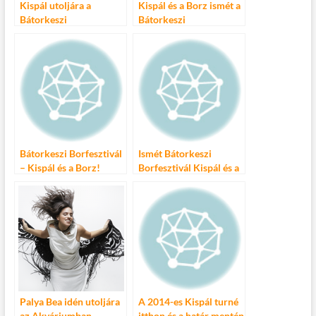
Kispál utoljára a
Kispál és a Borz ismét a
Bátorkeszi
Bátorkeszi
Borfesztiválon!
Borfesztiválon!
Bátorkeszi Borfesztivál
Ismét Bátorkeszi
– Kispál és a Borz!
Borfesztivál Kispál és a
Borz koncerttel!
Palya Bea idén utoljára
A 2014-es Kispál turné
az Akváriumban
itthon és a határ mentén