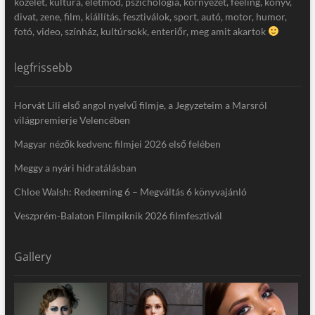
közélet, kultúra, életmód, pszichológia, környezet, feeling, könyv,
divat, zene, film, kiállítás, fesztiválok, sport, autó, motor, humor,
fotó, video, színház, kultúrsokk, enteriőr, meg amit akartok
legfrissebb
Horvát Lili első angol nyelvű filmje, a Jegyzeteim a Marsról
világpremierje Velencében
Magyar nézők kedvenc filmjei 2026 első felében
Meggy a nyári hidratálásban
Chloe Walsh: Redeeming 6 – Megváltás 6 könyvajánló
Veszprém-Balaton Filmpiknik 2026 filmfesztivál
Gallery