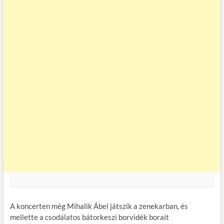
A koncerten még Mihalik Ábel játszik a zenekarban, és
mellette a csodálatos bátorkeszi borvidék borait