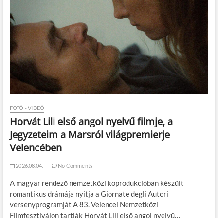
FOTÓ - VIDEÓ
Horvát Lili első angol nyelvű filmje, a
Jegyzeteim a Marsról világpremierje
Velencében
2026.08.04.
No Comments
A magyar rendező nemzetközi koprodukcióban készült
romantikus drámája nyitja a Giornate degli Autori
versenyprogramját A 83. Velencei Nemzetközi
Filmfesztiválon tartják Horvát Lili első angol nyelvű…