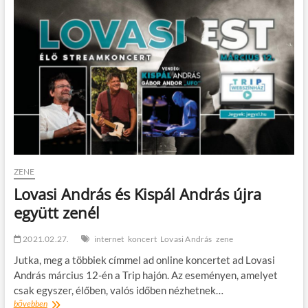
t
o
n
ZENE
Lovasi András és Kispál András újra
együtt zenél
2021.02.27.
internet
koncert
Lovasi András
zene
Jutka, meg a többiek címmel ad online koncertet ad Lovasi
András március 12-én a Trip hajón. Az eseményen, amelyet
csak egyszer, élőben, valós időben nézhetnek…
Lovasi
bővebben