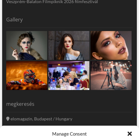
Veszprém-Balaton Filmpiknik 2026 filmfesztivál
Gallery
megkeresés
elomagazin, Budapest / Hungary
+36 20 333-6009
Manage Consent
szerkesztoseg@elomagazin.com