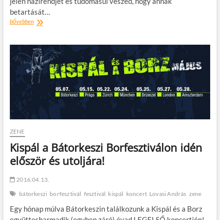
jelen házirendjét és tudomásul veszed, hogy annak
betartását…
Fishing
bővebben
tudnivalók
fesztiválozóknak
ZENE
Kispál a Bátorkeszi Borfesztiválon idén
először és utoljára!
2016.04.13.
bátorkeszi
borfesztivál
fesztivál
kispál
koncert
Lovasi András
zene
Egy hónap múlva Bátorkeszin találkozunk a Kispál és a Borz
együttesharmadik (egyben záró) évad LEGELSŐ koncertjén!