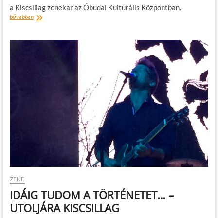
a Kiscsillag zenekar az Óbudai Kulturális Központban.
MENETSZÉL
bővebben
–
A
KISCSILLAG
ZENEKAR
ÉS
VENDÉGEI
AZ
ÓBUDAI
kULTURÁLIS
KÖZPONTBAN
ZENE
IDÁIG TUDOM A TÖRTÉNETET… –
UTOLJÁRA KISCSILLAG