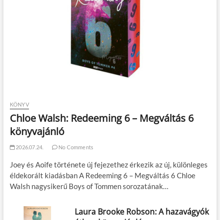
KÖNYV
Chloe Walsh: Redeeming 6 – Megváltás 6
könyvajánló
2026.07.24.
No Comments
Joey és Aoife története új fejezethez érkezik az új, különleges
éldekorált kiadásban A Redeeming 6 – Megváltás 6 Chloe
Walsh nagysikerű Boys of Tommen sorozatának…
Laura Brooke Robson: A hazavágyók