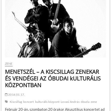
a
Bátorkeszi
Borfesztiválon!
ZENE
MENETSZÉL – A KISCSILLAG ZENEKAR
ÉS VENDÉGEI AZ ÓBUDAI kULTURÁLIS
KÖZPONTBAN
2016.01.17.
Kiscsillag
koncert
kulturális központ
Lovasi András
óbuda
zene
Február 20-án, szombaton 20 órakor Akusztikus koncertet ad