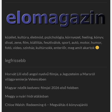
közélet, kultúra, életmód, pszichológia, környezet, feeling, könyv,
divat, zene, film, kiállítás, fesztiválok, sport, autó, motor, humor,
fotó, video, színház, kultúrsokk, enteriőr, meg amit akartok
legfrissebb
Horvát Lili első angol nyelvű filmje, a Jegyzeteim a Marsról
világpremierje Velencében
Magyar nézők kedvenc filmjei 2026 első felében
Meggy a nyári hidratálásban
Chloe Walsh: Redeeming 6 – Megváltás 6 könyvajánló