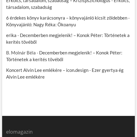
Erkölcs, társadalom, szabadság – Krízispszichológus
-
Erkölcs,
társadalom, szabadság
6 érdekes könyv karácsonyra – könyvajánló kicsit zöldebben
-
Könyvajánló: Nagy Réka: Ökoanyu
erika
-
Decemberben megjelenik! – Konok Péter: Történetek a
kerítés tövéből
B. Molnár Béla
-
Decemberben megjelenik! – Konok Péter:
Történetek a kerítés tövéből
Koncert Alvin Lee emlékére – icon.design
-
Ezer gyertya ég
Alvin Lee emlékére
elomagazin