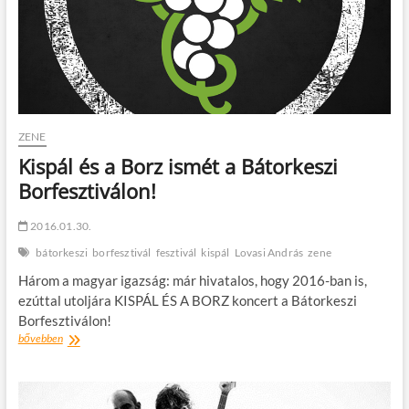
ZENE
Kispál és a Borz ismét a Bátorkeszi
Borfesztiválon!
2016.01.30.
bátorkeszi
borfesztivál
fesztivál
kispál
Lovasi András
zene
Három a magyar igazság: már hivatalos, hogy 2016-ban is,
ezúttal utoljára KISPÁL ÉS A BORZ koncert a Bátorkeszi
Borfesztiválon!
Kispál
bővebben
és
a
Borz
ismét