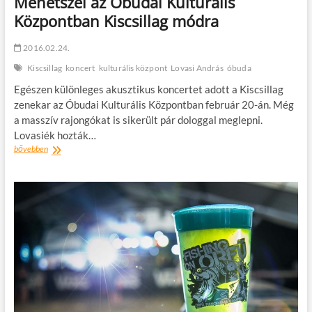
Menetszél az Óbudai Kulturális
Központban Kiscsillag módra
2016.02.24.
Kiscsillag
koncert
kulturális központ
Lovasi András
óbuda
Egészen különleges akusztikus koncertet adott a Kiscsillag
zenekar az Óbudai Kulturális Központban február 20-án. Még
a masszív rajongókat is sikerült pár dologgal meglepni.
Lovasiék hozták…
Menetszél
bővebben
az
Óbudai
Kulturális
Központban
Kiscsillag
módra