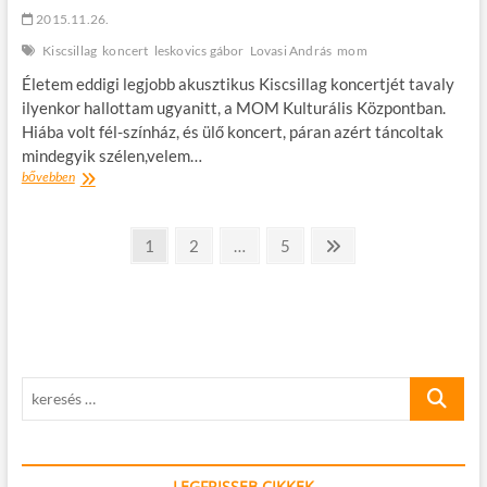
2015.11.26.
Kiscsillag
koncert
leskovics gábor
Lovasi András
mom
Életem eddigi legjobb akusztikus Kiscsillag koncertjét tavaly
ilyenkor hallottam ugyanitt, a MOM Kulturális Központban.
Hiába volt fél-színház, és ülő koncert, páran azért táncoltak
mindegyik szélen,velem…
IDÁIG
bővebben
TUDOM
A
Bejegyzések
TÖRTÉNETET…
oldal
oldal
oldal
Következő
1
2
…
5
–
oldal
lapozása
UTOLJÁRA
KISCSILLAG
keresés
…
LEGFRISSEB CIKKEK