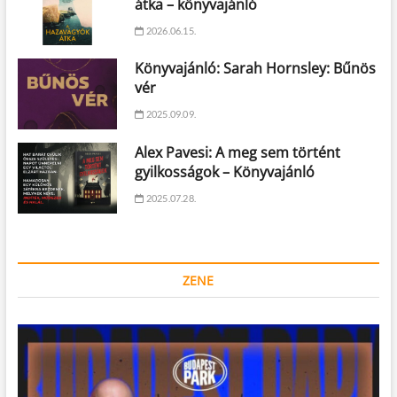
átka – könyvajánló
2026.06.15.
Könyvajánló: Sarah Hornsley: Bűnös
vér
2025.09.09.
Alex Pavesi: A meg sem történt
gyilkosságok – Könyvajánló
2025.07.28.
ZENE