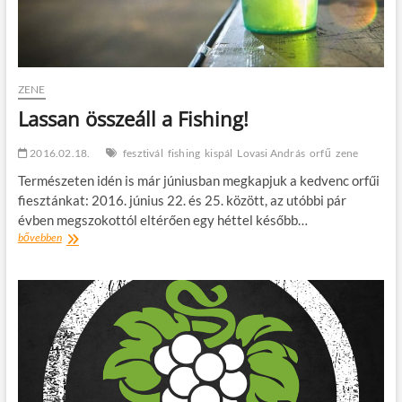
ZENE
Lassan összeáll a Fishing!
2016.02.18.
fesztivál
fishing
kispál
Lovasi András
orfű
zene
Természeten idén is már júniusban megkapjuk a kedvenc orfűi
fiesztánkat: 2016. június 22. és 25. között, az utóbbi pár
évben megszokottól eltérően egy héttel később…
Lassan
bővebben
összeáll
a
Fishing!