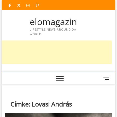
Skip
facebook
twitter
instagram
googleplus
pinterest
to
content
elomagazin
LIFESTYLE NEWS AROUND DA
WORLD
M
e
n
u
B
Címke:
Lovasi András
u
t