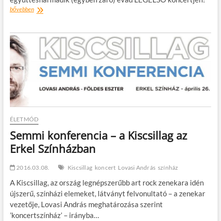
Kispál
bővebben
a
Bátorkeszi
Borfesztiválon
idén
először
és
utoljára!
ÉLETMÓD
Semmi konferencia – a Kiscsillag az
Erkel Színházban
2016.03.08.
Kiscsillag
koncert
Lovasi András
színház
A Kiscsillag, az ország legnépszerűbb art rock zenekara idén
újszerű, színházi elemeket, látványt felvonultató – a zenekar
vezetője, Lovasi András meghatározása szerint
’koncertszínház’ – irányba…