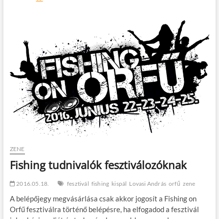
András
és
Kispál
András
újra
együtt
zenél
ZENE
Fishing tudnivalók fesztiválozóknak
2016.05.18.
fesztivál
fishing
kispál
Lovasi András
orfű
zene
A belépőjegy megvásárlása csak akkor jogosít a Fishing on
Orfű fesztiválra történő belépésre, ha elfogadod a fesztivál