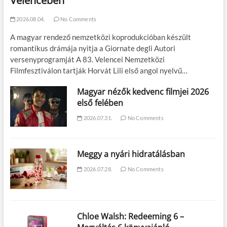
Velencében
2026.08.04.
No Comments
A magyar rendező nemzetközi koprodukcióban készült
romantikus drámája nyitja a Giornate degli Autori
versenyprogramját A 83. Velencei Nemzetközi
Filmfesztiválon tartják Horvát Lili első angol nyelvű…
Magyar nézők kedvenc filmjei 2026
első felében
2026.07.31.
No Comments
Meggy a nyári hidratálásban
2026.07.28.
No Comments
Chloe Walsh: Redeeming 6 –