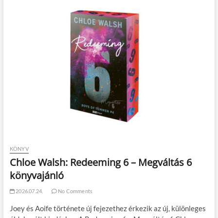
KÖNYV
Chloe Walsh: Redeeming 6 – Megváltás 6
könyvajánló
2026.07.24.
No Comments
Joey és Aoife története új fejezethez érkezik az új, különleges