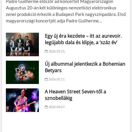
Padre Guilherme először ad koncertet Magyarországon
Augusztus 20-án két különleges nemzetközi elektronikus
zenei produkció érkezik a Budapest Park nagyszínpadára. Első
magyarországi koncertjét adja Padre Guilherme…
Egy új éra kezdete – itt az aurevoir.
legújabb dala és klipje, a ‘száz év’
2026.05.25.
Új albummal jelentkezik a Bohemian
Betyars
2026.05.11.
A Heaven Street Seven-től a
sznobellákig
2026.04.07.