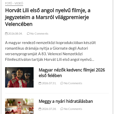
FOTÓ - VIDEÓ
Horvát Lili első angol nyelvű filmje, a
Jegyzeteim a Marsról világpremierje
Velencében
2026.08.04.
No Comments
A magyar rendező nemzetközi koprodukcióban készült
romantikus drámája nyitja a Giornate degli Autori
versenyprogramját A 83. Velencei Nemzetközi
Filmfesztiválon tartják Horvát Lili első angol nyelvű…
Magyar nézők kedvenc filmjei 2026
első felében
2026.07.31.
No Comments
Meggy a nyári hidratálásban
2026.07.28.
No Comments