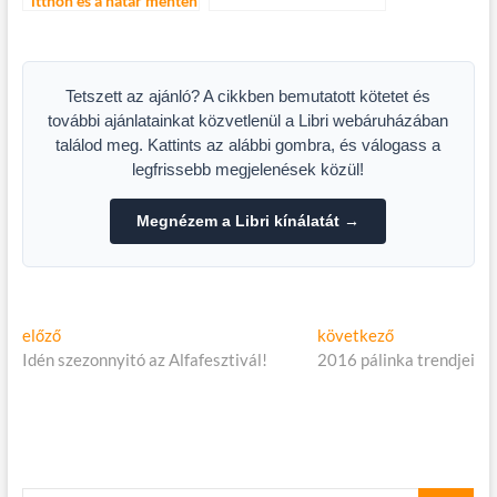
itthon és a határ mentén
Tetszett az ajánló? A cikkben bemutatott kötetet és
további ajánlatainkat közvetlenül a Libri webáruházában
találod meg. Kattints az alábbi gombra, és válogass a
legfrissebb megjelenések közül!
Megnézem a Libri kínálatát →
Bejegyzés
Előző
Következő
előző
következő
cikk:
cikk:
Idén szezonnyitó az Alfafesztivál!
2016 pálinka trendjei
navigáció