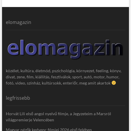
elomagazin
közélet, kultúra, életmód, pszichológia, környezet, feeling, könyv,
divat, zene, film, kiállítás, fesztiválok, sport, autó, motor, humor,
fotó, video, színház, kultúrsokk, enteriőr, meg amit akartok
legfrissebb
Horvát Lili első angol nyelvű filmje, a Jegyzeteim a Marsról
világpremierje Velencében
Magyar nézők kedvenc filmjei 2026 első felében