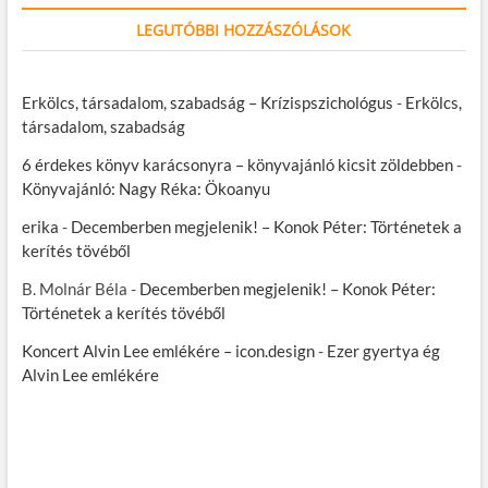
LEGUTÓBBI HOZZÁSZÓLÁSOK
Erkölcs, társadalom, szabadság – Krízispszichológus
-
Erkölcs,
társadalom, szabadság
6 érdekes könyv karácsonyra – könyvajánló kicsit zöldebben
-
Könyvajánló: Nagy Réka: Ökoanyu
erika
-
Decemberben megjelenik! – Konok Péter: Történetek a
kerítés tövéből
B. Molnár Béla
-
Decemberben megjelenik! – Konok Péter:
Történetek a kerítés tövéből
Koncert Alvin Lee emlékére – icon.design
-
Ezer gyertya ég
Alvin Lee emlékére