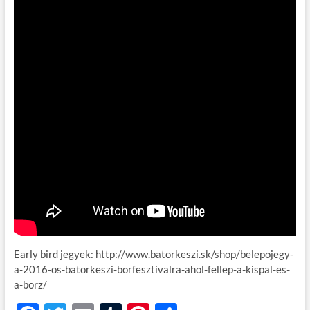
Early bird jegyek: http://www.batorkeszi.sk/shop/belepojegy-
a-2016-os-batorkeszi-borfesztivalra-ahol-fellep-a-kispal-es-
a-borz/