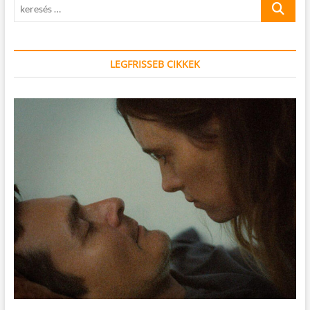
keresés
…
LEGFRISSEB CIKKEK