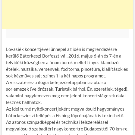
Lovasiék koncertjével ünnepel az idén is megrendezésre
kerülő Bátorkeszi Borfesztivál. 2016. május 6-án és 7-én a
felvidéki községben a finom borok mellett ínycsiklandozó
ételek, muzsika, versenyek, focitorna, pincetúra, kiállítások és
sok kézműves sajt színesíti a két napos programot.
A visszatérés-trilógia befejező etapjában az utolsó
sorlemezek (Velőrózsák, Turisták bárhol, Én, szeretlek, téged),
valamint nagylemezen meg nem jelent koncertslágerek dalai
lesznek hallhatók.
Az idei turné nyitókoncertjeként megvalósuló hagyományos
bátorkeszieszi fellépés a Fishing főpróbájának is tekinthető.
Az azonos színpadképpel és technikai felszereléssel
megvalósuló szabadtéri nagykoncertre Budapesttől 70 km-re,