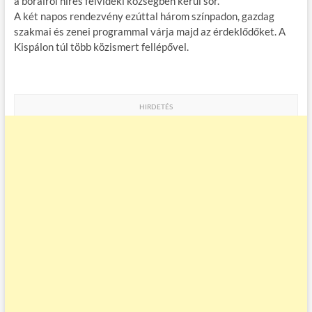
a borairól híres felvidéki községben kerül sor.
A két napos rendezvény ezúttal három színpadon, gazdag
szakmai és zenei programmal várja majd az érdeklődőket. A
Kispálon túl több közismert fellépővel.
HIRDETÉS