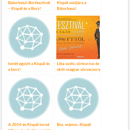
Bátorkeszi Borfesztivál
Kispál utoljára a
– Kispál és a Borz!
Bátorkeszi
Borfesztiválon!
Ismét együtt a Kispál és
Liba sushi, sörkurzus és
a borz!
skót-magyar sörvacsora
az V. Márton napi
Borfesztiválon
A 2014-es Kispál turné
Bor, mámor, Kispál