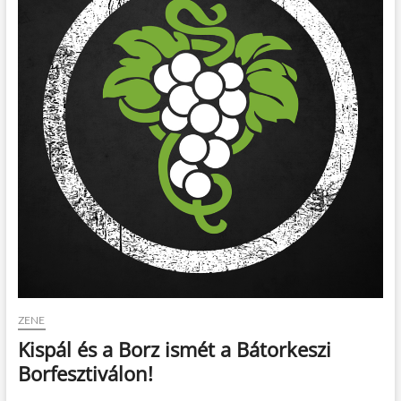
t
o
n
ZENE
Kispál és a Borz ismét a Bátorkeszi
Borfesztiválon!