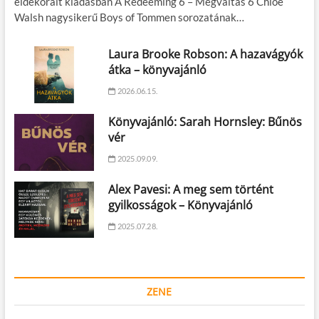
éldekorált kiadásban A Redeeming 6 – Megváltás 6 Chloe
Walsh nagysikerű Boys of Tommen sorozatának…
Laura Brooke Robson: A hazavágyók
átka – könyvajánló
2026.06.15.
Könyvajánló: Sarah Hornsley: Bűnös
vér
2025.09.09.
Alex Pavesi: A meg sem történt
gyilkosságok – Könyvajánló
2025.07.28.
ZENE