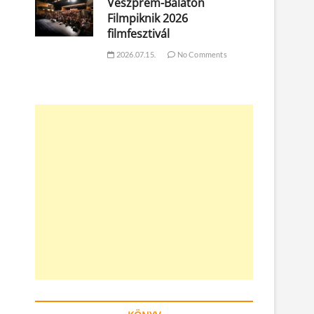
Veszprém-Balaton
Filmpiknik 2026
filmfesztivál
2026.07.15.
No Comments