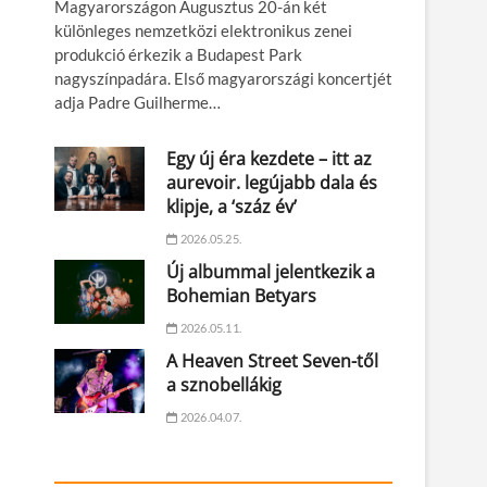
Magyarországon Augusztus 20-án két
különleges nemzetközi elektronikus zenei
produkció érkezik a Budapest Park
nagyszínpadára. Első magyarországi koncertjét
adja Padre Guilherme…
Egy új éra kezdete – itt az
aurevoir. legújabb dala és
klipje, a ‘száz év’
2026.05.25.
Új albummal jelentkezik a
Bohemian Betyars
2026.05.11.
A Heaven Street Seven-től
a sznobellákig
2026.04.07.