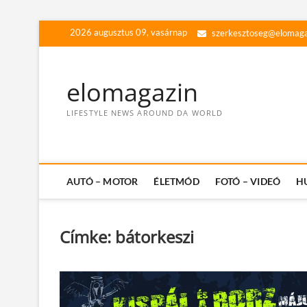
Skip
2026 augusztus 09, vasárnap
szerkesztoseg@elomaga
to
content
elomagazin
LIFESTYLE NEWS AROUND DA WORLD
AUTÓ – MOTOR
ÉLETMÓD
FOTÓ – VIDEÓ
H
Címke:
bátorkeszi