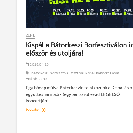
ZENE
Kispál a Bátorkeszi Borfesztiválon 
először és utoljára!
2016.04.13.
bátorkeszi
borfesztivál
fesztivál
kispál
koncert
Lovasi
András
zene
Egy hónap múlva Bátorkeszin találkozunk a Kispál és a
együttesharmadik (egyben záró) évad LEGELSŐ
koncertjén!
Kispál
bővebben
a
Bátorkeszi
Borfesztiválon
idén