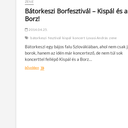
zenében
ZENE
Bátorkeszi Borfesztivál – Kispál és a
Borz!
2014.04.25.
bátorkeszi
fesztivál
kispál
koncert
Lovasi András
zene
Bátorkeszi egy bájos falu Szlovákiában, ahol nem csak 
borok, hanem az idén már koncertező, de nem túl sok
koncerttel fellépő Kispál és a Borz…
Bátorkeszi
bővebben
Borfesztivál
–
Kispál
és
a
Borz!