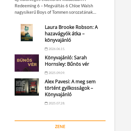
Redeeming 6 – Megváltás 6 Chloe Walsh
nagysikerű Boys of Tommen sorozatának…
Laura Brooke Robson: A
hazavágyók átka –
könyvajánló
2026.06.15.
Könyvajánló: Sarah
Hornsley: Bűnös vér
2025.09.09.
Alex Pavesi: A meg sem
történt gyilkosságok –
Könyvajánló
2025.07.28.
ZENE