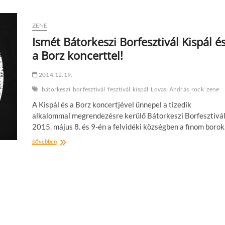
a
Bátorkeszi
Borfesztiválon!
ZENE
Ismét Bátorkeszi Borfesztivál Kispál é
a Borz koncerttel!
2014.12.19.
bátorkeszi
borfesztivál
fesztivál
kispál
Lovasi András
rock
zene
A Kispál és a Borz koncertjével ünnepel a tizedik
alkalommal megrendezésre kerülő Bátorkeszi Borfesztivál
2015. május 8. és 9-én a felvidéki községben a finom boro
Ismét
bővebben
Bátorkeszi
Borfesztivál
Kispál
és
a
Borz
koncerttel!