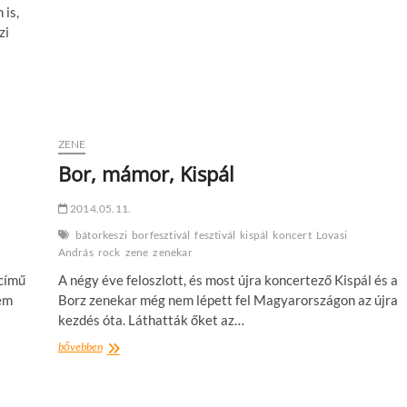
 is,
zi
ZENE
Bor, mámor, Kispál
2014.05.11.
bátorkeszi
borfesztivál
fesztivál
kispál
koncert
Lovasi
András
rock
zene
zenekar
 című
A négy éve feloszlott, és most újra koncertező Kispál és a
nem
Borz zenekar még nem lépett fel Magyarországon az újra
kezdés óta. Láthatták őket az…
Bor,
bővebben
mámor,
Kispál