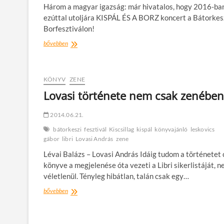
Három a magyar igazság: már hivatalos, hogy 2016-ban
ezúttal utoljára KISPÁL ÉS A BORZ koncert a Bátorkes
Borfesztiválon!
Kispál
bővebben
és
a
Borz
ismét
KÖNYV
ZENE
a
Lovasi története nem csak zenében
Bátorkeszi
Borfesztiválon!
2014.06.21.
bátorkeszi
fesztivál
Kiscsillag
kispál
könyvajánló
leskovics
gábor
libri
Lovasi András
zene
Lévai Balázs – Lovasi András Idáig tudom a történetet
könyve a megjelenése óta vezeti a Libri sikerlistáját, 
véletlenül. Tényleg hibátlan, talán csak egy…
Lovasi
bővebben
története
nem
csak