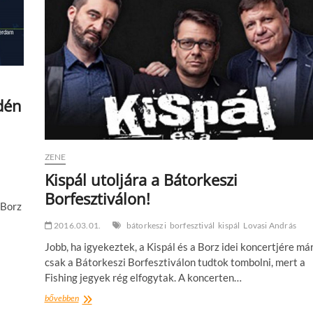
idén
ZENE
Kispál utoljára a Bátorkeszi
Borfesztiválon!
 Borz
2016.03.01.
bátorkeszi
borfesztivál
kispál
Lovasi András
Jobb, ha igyekeztek, a Kispál és a Borz idei koncertjére má
csak a Bátorkeszi Borfesztiválon tudtok tombolni, mert a
Fishing jegyek rég elfogytak. A koncerten…
Kispál
bővebben
utoljára