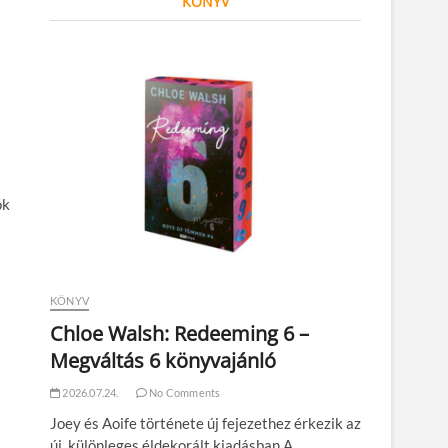
KÖNYV
ók
KÖNYV
Chloe Walsh: Redeeming 6 –
Megváltás 6 könyvajánló
2026.07.24.
No Comments
Joey és Aoife története új fejezethez érkezik az
új, különleges éldekorált kiadásban A