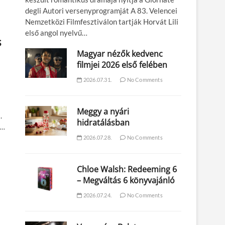
degli Autori versenyprogramját A 83. Velencei
Nemzetközi Filmfesztiválon tartják Horvát Lili
első angol nyelvű…
s
Magyar nézők kedvenc
filmjei 2026 első felében
2026.07.31.
No Comments
Meggy a nyári
.
hidratálásban
k…
2026.07.28.
No Comments
Chloe Walsh: Redeeming 6
– Megváltás 6 könyvajánló
2026.07.24.
No Comments