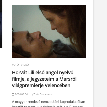
n
FOTÓ - VIDEÓ
Horvát Lili első angol nyelvű
filmje, a Jegyzeteim a Marsról
világpremierje Velencében
r
2026.08.04.
No Comments
A magyar rendező nemzetközi koprodukcióban
készült romantikus drámája nyitja a Giornate