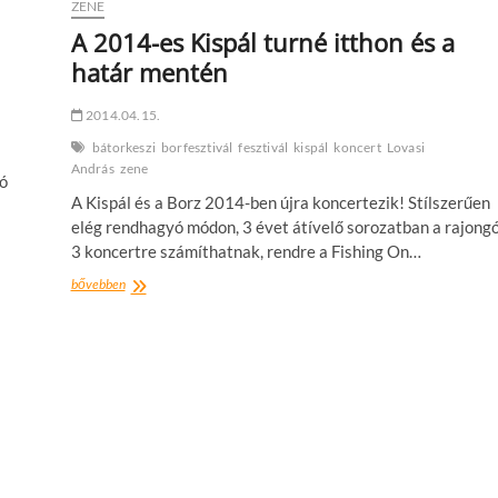
ZENE
A 2014-es Kispál turné itthon és a
határ mentén
2014.04.15.
bátorkeszi
borfesztivál
fesztivál
kispál
koncert
Lovasi
András
zene
jó
A Kispál és a Borz 2014-ben újra koncertezik! Stílszerűen
elég rendhagyó módon, 3 évet átívelő sorozatban a rajong
3 koncertre számíthatnak, rendre a Fishing On…
A
bővebben
2014-
es
Kispál
turné
itthon
és
a
határ
mentén