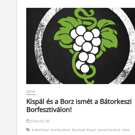
először
és
utoljára!
ZENE
Kispál és a Borz ismét a Bátorkeszi
Borfesztiválon!
2016.01.30.
bátorkeszi
borfesztivál
fesztivál
kispál
Lovasi András
zene