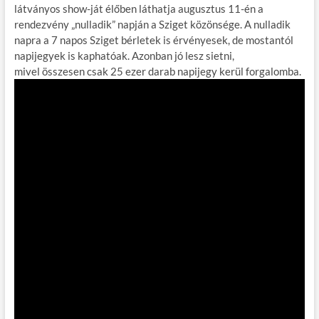
látványos show-ját élőben láthatja augusztus 11-én a
rendezvény „nulladik” napján a Sziget közönsége. A nulladik
napra a 7 napos Sziget bérletek is érvényesek, de mostantól
napijegyek is kaphatóak. Azonban jó lesz sietni,
mivel összesen csak 25 ezer darab napijegy kerül forgalomba.