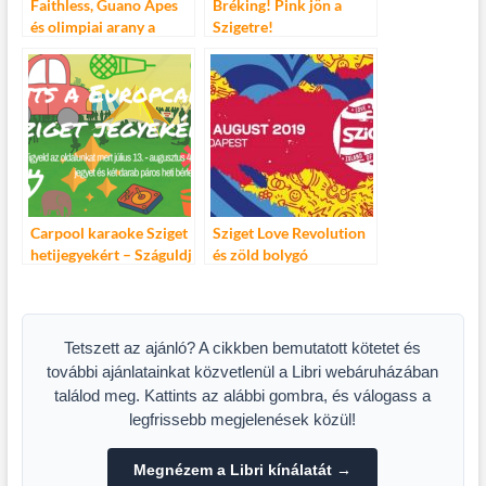
Faithless, Guano Apes
Bréking! Pink jön a
és olimpiai arany a
Szigetre!
FEZEN utolsó napján
Carpool karaoke Sziget
Sziget Love Revolution
hetijegyekért – Száguldj
és zöld bolygó
a Europcarral a Sziget
fesztiválra
Tetszett az ajánló? A cikkben bemutatott kötetet és
további ajánlatainkat közvetlenül a Libri webáruházában
találod meg. Kattints az alábbi gombra, és válogass a
legfrissebb megjelenések közül!
Megnézem a Libri kínálatát →