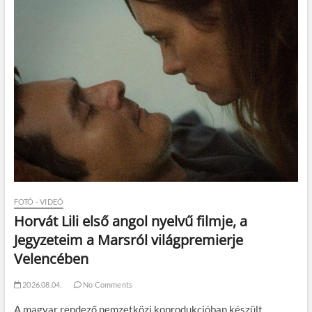
FOTÓ - VIDEÓ
Horvát Lili első angol nyelvű filmje, a
Jegyzeteim a Marsról világpremierje
Velencében
2026.08.04.
No Comments
A magyar rendező nemzetközi koprodukcióban készült