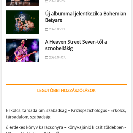
2026.05.25.
Új albummal jelentkezik a Bohemian
Betyars
2026.05.11.
A Heaven Street Seven-től a
sznobellákig
2026.04.07.
LEGUTÓBBI HOZZÁSZÓLÁSOK
Erkölcs, társadalom, szabadság – Krízispszichológus
-
Erkölcs,
társadalom, szabadság
6 érdekes könyv karácsonyra – könyvajánló kicsit zöldebben
-