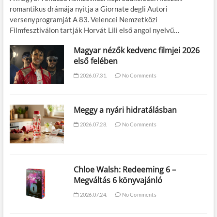
romantikus drámája nyitja a Giornate degli Autori
versenyprogramját A 83. Velencei Nemzetközi
Filmfesztiválon tartják Horvát Lili első angol nyelvű…
Magyar nézők kedvenc filmjei 2026
első felében
2026.07.31.
No Comments
Meggy a nyári hidratálásban
2026.07.28.
No Comments
Chloe Walsh: Redeeming 6 –
Megváltás 6 könyvajánló
2026.07.24.
No Comments