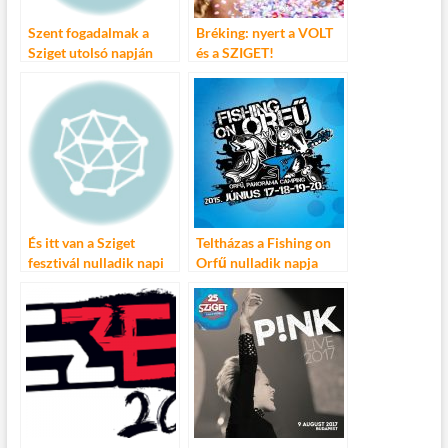
Szent fogadalmak a
Bréking: nyert a VOLT
Sziget utolsó napján
és a SZIGET!
És itt van a Sziget
Teltházas a Fishing on
fesztivál nulladik napi
Orfű nulladik napja
programja!