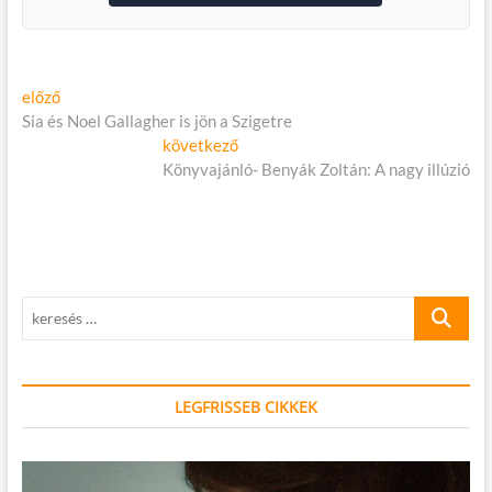
Bejegyzés
Előző
előző
cikk:
Sia és Noel Gallagher is jön a Szigetre
navigáció
Következő
következő
cikk:
Könyvajánló- Benyák Zoltán: A nagy illúzió
keresés
…
LEGFRISSEB CIKKEK