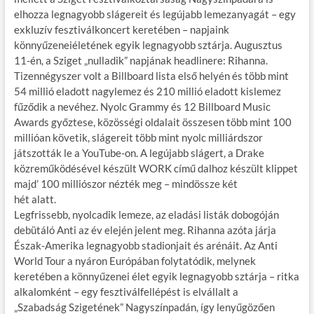
b
er
bl
es
m
elhozza legnagyobb slágereit és legújabb lemezanyagát – egy
exkluzív fesztiválkoncert keretében – napjaink
o
r
t
e
könnyűzeneiéletének egyik legnagyobb sztárja. Augusztus
o
g
11-én, a Sziget „nulladik” napjának headlinere: Rihanna.
Tizennégyszer volt a Billboard lista első helyén és több mint
k
54 millió eladott nagylemez és 210 millió eladott kislemez
fűződik a nevéhez. Nyolc Grammy és 12 Billboard Music
Awards győztese, közösségi oldalait összesen több mint 100
millióan követik, slágereit több mint nyolc milliárdszor
játszották le a YouTube-on. A legújabb slágert, a Drake
közreműködésével készült WORK című dalhoz készült klippet
majd’ 100 milliószor nézték meg – mindössze két
hét alatt.
Legfrissebb, nyolcadik lemeze, az eladási listák dobogóján
debütáló Anti az év elején jelent meg. Rihanna azóta járja
Észak-Amerika legnagyobb stadionjait és arénáit. Az Anti
World Tour a nyáron Európában folytatódik, melynek
keretében a könnyűzenei élet egyik legnagyobb sztárja – ritka
alkalomként – egy fesztiválfellépést is elvállalt a
„Szabadság Szigetének” Nagyszínpadán, így lenyűgözően