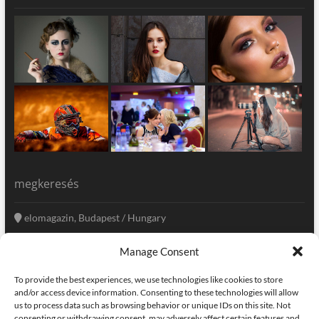
megkeresés
elomagazin, Budapest / Hungary
+36 20 333-6009
Manage Consent
szerkesztoseg@elomagazin.com
To provide the best experiences, we use technologies like cookies to store
elomagazin
and/or access device information. Consenting to these technologies will allow
us to process data such as browsing behavior or unique IDs on this site. Not
consenting or withdrawing consent, may adversely affect certain features and