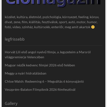
közélet, kultúra, életmód, pszichológia, környezet, feeling, könyv,
divat, zene, film, kiállítás, fesztiválok, sport, autó, motor, humor,
fotó, video, színház, kultúrsokk, enteriőr, meg amit akartok
legfrissebb
Horvát Lili első angol nyelvű filmje, a Jegyzeteim a Marsról
világpremierje Velencében
Magyar nézők kedvenc filmjei 2026 első felében
Meggy a nyári hidratálásban
Chloe Walsh: Redeeming 6 – Megváltás 6 könyvajánló
Veszprém-Balaton Filmpiknik 2026 filmfesztivál
Gallery