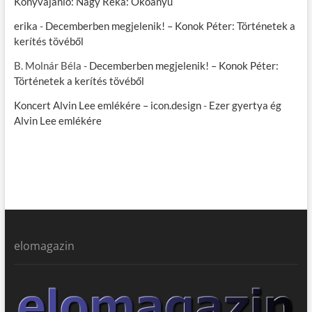
Könyvajánló: Nagy Réka: Ökoanyu
erika
-
Decemberben megjelenik! – Konok Péter: Történetek a
kerítés tövéből
B. Molnár Béla
-
Decemberben megjelenik! – Konok Péter:
Történetek a kerítés tövéből
Koncert Alvin Lee emlékére – icon.design
-
Ezer gyertya ég
Alvin Lee emlékére
elomagazin