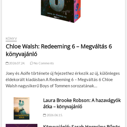
KÖNYV
Chloe Walsh: Redeeming 6 – Megváltás 6
könyvajánló
2026.07.24.
No Comments
Joey és Aoife története új fejezethez érkezik az új, különleges
éldekorált kiadásban A Redeeming 6 – Megváltás 6 Chloe
Walsh nagysikerű Boys of Tommen sorozatának…
Laura Brooke Robson: A hazavágyók
átka – könyvajánló
2026.06.15.