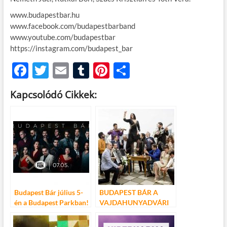
www.budapestbar.hu
www.facebook.com/budapestbarband
www.youtube.com/budapestbar
https://instagram.com/budapest_bar
F
T
E
T
Pi
O
ac
w
m
u
nt
ss
Kapcsolódó Cikkek:
e
itt
ail
m
er
za
b
er
bl
es
m
o
r
t
e
o
g
k
Budapest Bár július 5-
BUDAPEST BÁR A
én a Budapest Parkban!
VAJDAHUNYADVÁRI
Ne maradj le!
ZENEI FESZTIVÁLON
JÚLIUS 30-ÁN