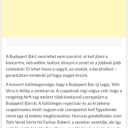
A Budapest Bárt nem lehet nem szeretni: el kell jönni a
koncertre, hátradőlni, bulizni, élvezni a zenét és a jobbnál jobb
számokat! El lehet hozni a nagyit, az unokát, a barátnőket –
garantáltan mindenki jól fogja magát érezni.
A koncert különlegessége, hogy a Budapest Bár új tagja, Tóth
Vera is fellép a zenekarral. A csapatnak régi vágya volt, hogy a
rengeteg férfi tag mellett több énekesnő szerepeljen a
Budapest Bárral. A különleges repertoár és az érzékeny
csapatmunka miatt nagyon sok szempontot kell figyelembe
venni egy új énekes meghívásához. Hosszas gondolkodás után
Tóth Verát kérte fel Farkas Róbert, a zenekar vezetője, aki így