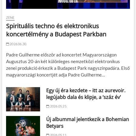
ZENE
Spirituális techno és elektronikus
koncertélmény a Budapest Parkban
2026.06.30.
Padre Guilherme először ad koncertet Magyarországon
Augusztus 20-án két különleges nemzetközi elektronikus
zenei produkció érkezik a Budapest Park nagyszínpadára. Első
magyarországi koncertjét adja Padre Guilherme…
Egy új éra kezdete – itt az aurevoir.
legújabb dala és klipje, a ‘száz év’
2026.05.25.
Új albummal jelentkezik a Bohemian
Betyars
2026.05.11.