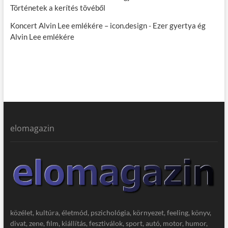
Történetek a kerítés tövéből
Koncert Alvin Lee emlékére – icon.design
-
Ezer gyertya ég
Alvin Lee emlékére
elomagazin
közélet, kultúra, életmód, pszichológia, környezet, feeling, könyv,
divat, zene, film, kiállítás, fesztiválok, sport, autó, motor, humor,