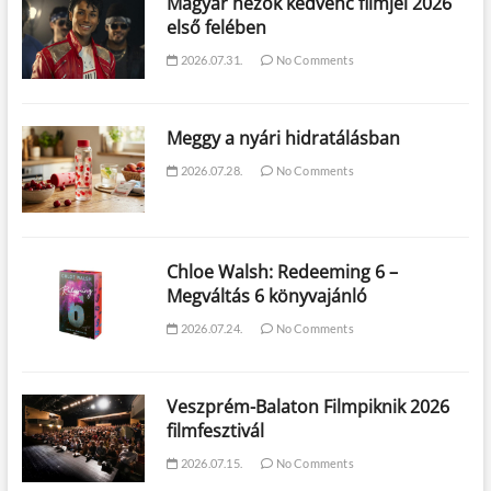
Magyar nézők kedvenc filmjei 2026
első felében
2026.07.31.
No Comments
Meggy a nyári hidratálásban
2026.07.28.
No Comments
Chloe Walsh: Redeeming 6 –
Megváltás 6 könyvajánló
2026.07.24.
No Comments
Veszprém-Balaton Filmpiknik 2026
filmfesztivál
2026.07.15.
No Comments