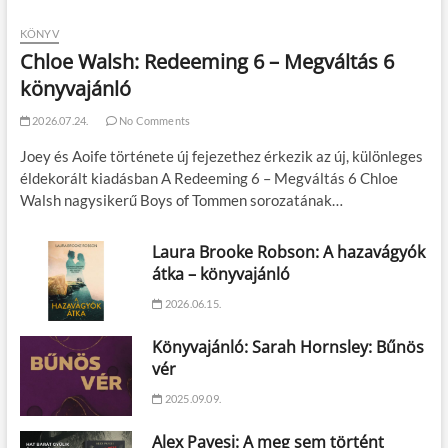
KÖNYV
Chloe Walsh: Redeeming 6 – Megváltás 6
könyvajánló
2026.07.24.
No Comments
Joey és Aoife története új fejezethez érkezik az új, különleges
éldekorált kiadásban A Redeeming 6 – Megváltás 6 Chloe
Walsh nagysikerű Boys of Tommen sorozatának…
Laura Brooke Robson: A hazavágyók
átka – könyvajánló
2026.06.15.
Könyvajánló: Sarah Hornsley: Bűnös
vér
2025.09.09.
Alex Pavesi: A meg sem történt