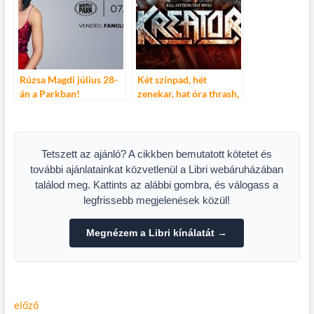
Rúzsa Magdi július 28-
Két színpad, hét
án a Parkban!
zenekar, hat óra thrash,
death, groove orgia!
Tetszett az ajánló? A cikkben bemutatott kötetet és
további ajánlatainkat közvetlenül a Libri webáruházában
találod meg. Kattints az alábbi gombra, és válogass a
legfrissebb megjelenések közül!
Megnézem a Libri kínálatát →
Bejegyzés
Előző
előző