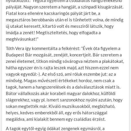
nyilatkozott: “régóta figyeltem a csodálatos hangú énekesnő
pályáját. Nagyon szeretem a hangját, a színpadi kisugárzását.
Fiatal kora ellenére kacskaringós pályát járt be, a
megasztáros berobbanás után el is tűnhetett volna, de mindig
új utakat keresett, kitartó volt és messziről látszik, hogy
imádja a zenét! Megtiszteltetés, hogy elfogadta a
meghívásunkat!”
Tóth Vera így kommentálta a felkérést: “Évek óta figyelem a
Budapest Bár mozgását, zenéjét, koncertjeit. Bár szeretem a
zenei életemet, titkon mindig sóvárogva néztem a plakátokat,
hátha egyszer én is rajta leszek majd, azt hiszem ezzel nem
vagyok egyedül:-). Az első szó, ami róluk eszembe jut: az a
minőség. Magas művészeti értékeket hordoz, nem csak a
tagok, hanem a hangszerelések és a dalválasztások miatt is.
Bátor vállalkozás akár korabeli magyar dalokhoz, külföldi
slágerekhez, vagy pl. ismert sanzonokhoz nyúlni azután, hogy
sokan megtették már. Kiváló muzsikusokból, megbízható,
helyes, kedves emberekből áll, egy erős hátországgal
megáldva, ami kialakít bennem egy családias érzést.
A tagok egytől-egyig ódákat zengenek egymásról, a