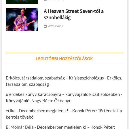
A Heaven Street Seven-től a
sznobellákig
2026.04.07.
LEGUTÓBBI HOZZÁSZÓLÁSOK
Erkölcs, társadalom, szabadság – Krízispszichológus
-
Erkölcs,
társadalom, szabadság
6 érdekes könyv karácsonyra – könyvajánló kicsit zöldebben
-
Könyvajánló: Nagy Réka: Ökoanyu
erika
-
Decemberben megjelenik! – Konok Péter: Történetek a
kerítés tövéből
B. Molnár Béla
-
Decemberben megjelenik! – Konok Péter: