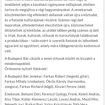
lendületet adjon a kávéházi cigányzene műfajának, életben
tartva és megújítva a régi hagyományokat. A zenekarnak
köszönhetően rég elfeledett dallamok váltak újra a köztudat,
és a fiatalok kultúrájának részévé. Számos régi dalt
leporoltak, elfeledetteket élesztettek újra, közismerteket
öltöztettek új köntösbe, az utóbbi időben pedig számos új dalt
is írtak. Korok, kultúrák, stílusok és korosztályok találkoznak
a produkcióban – talán ezért is szeretik fiatalok és idősebbek
egyaránt az együttest, amely mára többgenerációs kedvenccé
vált.
A Budapest Bár cikázik a zenei stílusok között és kiszakít a
mindennapokból.
Örömzene nyitott füleknek!
A Budapest Bár zenekar: Farkas Róbert (hegedű, gitár),
Farkas Mihály (cimbalom), Ökrös Károly (harmonika,
zongora), Farkas Richárd (bőgő), Kisvári Ferenc (dob)
Énekesek: Behumi Dóri, Ferenczi György, Frenk, Keleti András,
Kiss Tibor, Kollár-Klemencz László, Lovasi András, Mező Misi,
Németh Juci, Rutkai Bori, Szűcs Krisztián és Tóth Vera.