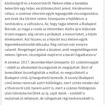
közönségről és a koncertekről. Nekem ebbe a bandába
bekerülni egy teljes vérátömlesztést jelent. Kérdéseimre
válasz, a szakmai sikereim egyik legnagyobb visszaigazolása,
ami évek óta történt velem. Szomjazom a fejlődésre, a
tanításokra, a változásra. Az, hogy tagja lehetek a Budapest
Bárnak, az maga a csoda az életemben. Azóta újra teljesnek
érzem magam, alig várom a próbákat, a koncerteket, a közös
élményeket. Azt hiszem, ez a fejezet lesz életem egyik
legemlékezetesebb időszaka. Rég vártam már ennyire
valamit. Rengeteget jelent a bizalom, amit megelelőlegeztek
nekem. Ígérem, rászolgálok majd erre a baráti fogadtatásra.”
A zenekar 2017. decemberében ünnepelte 10. születésnapját
– ebből az alkalomból összegeztek és megújultak: Best of
lemezükkel összefoglalták a múltat, és megszületett a
Budapest című, új hangvételű lemezük. A tavalyi Budapest
című lemez nemcsak azért különleges, mert szinte minden dal
a fővárosról szól, hanem azért is, mert a számos feldolgozás
után túlsúlyba kerültek az új, saját dalok – ezekből is
mutatnak jó néhányat, de válogatnak régi kedvencekből is.