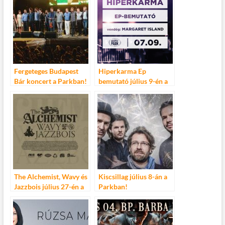
Fergeteges Budapest
Hiperkarma Ep
Bár koncert a Parkban!
bemutató július 9-én a
Budapest parkban!
The Alchemist, Wavy és
Kiscsillag július 8-án a
Jazzbois július 27-én a
Parkban!
Budapest Parkban