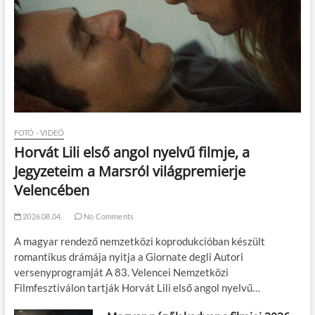
FOTÓ - VIDEÓ
Horvát Lili első angol nyelvű filmje, a
Jegyzeteim a Marsról világpremierje
Velencében
2026.08.04.
No Comments
A magyar rendező nemzetközi koprodukcióban készült
romantikus drámája nyitja a Giornate degli Autori
versenyprogramját A 83. Velencei Nemzetközi
Filmfesztiválon tartják Horvát Lili első angol nyelvű…