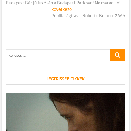
cikk:
Budapest Bár július 5-én a Budapest Parkban! Ne maradj le!
navigáció
Következő
következő
cikk:
Pupillatágítás – Roberto Bolano: 2666
keresés
…
LEGFRISSEB CIKKEK