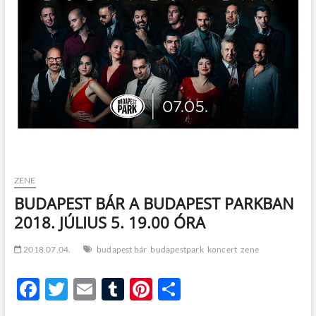
t
o
n
ZENE
BUDAPEST BÁR A BUDAPEST PARKBAN
2018. JÚLIUS 5. 19.00 ÓRA
2018.07.04.
budapest bár
budapestpark
koncert
zene
F
T
E
T
Pi
O
ac
w
m
u
nt
ss