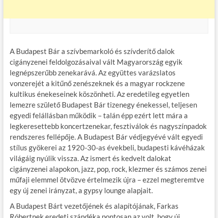
A Budapest Bár a szívbemarkoló és szívderítő dalok
cigányzenei feldolgozásaival vált Magyarország egyik
legnépszerűbb zenekarává. Az együttes varázslatos
vonzerejét a kitűnő zenészeknek és a magyar rockzene
kultikus énekeseinek köszönheti. Az eredetileg egyetlen
lemezre születő Budapest Bár tizenegy énekessel, teljesen
egyedi felállásban működik – talán épp ezért lett mára a
legkeresettebb koncertzenekar, fesztiválok és nagyszínpadok
rendszeres fellépője. A Budapest Bár védjegyévé vált egyedi
stílus gyökerei az 1920-30-as évekbeli, budapesti kávéházak
világáig nyúlik vissza. Az ismert és kedvelt dalokat
cigányzenei alapokon, jazz, pop, rock, klezmer és számos zenei
műfaji elemmel ötvözve értelmezik újra – ezzel megteremtve
egy új zenei irányzat, a gypsy lounge alapjait.
A Budapest Bárt vezetőjének és alapítójának, Farkas
Róbertnek eredeti szándéka pontosan az volt, hogy új