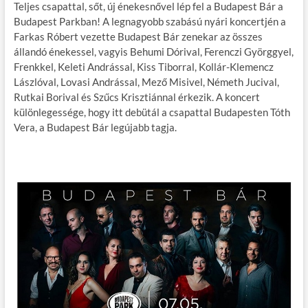
Teljes csapattal, sőt, új énekesnővel lép fel a Budapest Bár a
e
itt
ail
m
er
za
Budapest Parkban! A legnagyobb szabású nyári koncertjén a
b
er
bl
es
m
Farkas Róbert vezette Budapest Bár zenekar az összes
állandó énekessel, vagyis Behumi Dórival, Ferenczi Györggyel,
o
r
t
e
Frenkkel, Keleti Andrással, Kiss Tiborral, Kollár-Klemencz
o
g
Lászlóval, Lovasi Andrással, Mező Misivel, Németh Jucival,
Rutkai Borival és Szűcs Krisztiánnal érkezik. A koncert
k
különlegessége, hogy itt debütál a csapattal Budapesten Tóth
Vera, a Budapest Bár legújabb tagja.