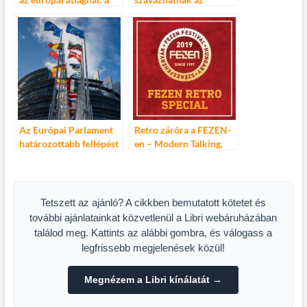
magyarok rákattannak
Európai Filmakadémia
az új kütyükre
díjáról
Az Európai Parlament
Retro záróra a FEZEN-
határozottabb fellépést
en – Modern Talking,
sürget az online
Korda György-Balázs
megfélemlítés ellen
Klári és NECC party
Székesfehárváron
Tetszett az ajánló? A cikkben bemutatott kötetet és
további ajánlatainkat közvetlenül a Libri webáruházában
találod meg. Kattints az alábbi gombra, és válogass a
legfrissebb megjelenések közül!
Megnézem a Libri kínálatát →