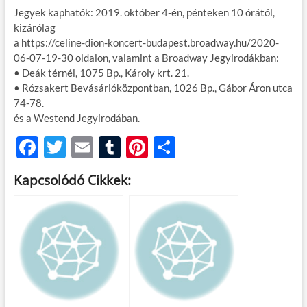
Jegyek kaphatók: 2019. október 4-én, pénteken 10 órától,
kizárólag
a https://celine-dion-koncert-budapest.broadway.hu/2020-
06-07-19-30 oldalon, valamint a Broadway Jegyirodákban:
• Deák térnél, 1075 Bp., Károly krt. 21.
• Rózsakert Bevásárlóközpontban, 1026 Bp., Gábor Áron utca
74-78.
és a Westend Jegyirodában.
F
T
E
T
Pi
O
ac
w
m
u
nt
ss
Kapcsolódó Cikkek:
e
itt
ail
m
er
za
b
er
bl
es
m
o
r
t
e
o
g
k