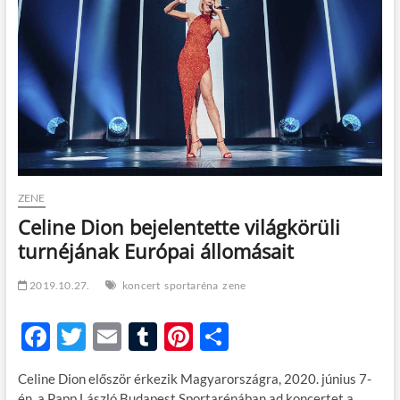
t
o
n
ZENE
Celine Dion bejelentette világkörüli
turnéjának Európai állomásait
2019.10.27.
koncert
sportaréna
zene
F
T
E
T
Pi
O
ac
w
m
u
nt
ss
Celine Dion először érkezik Magyarországra, 2020. június 7-
e
itt
ail
m
er
za
én, a Papp László Budapest Sportarénában ad koncertet a