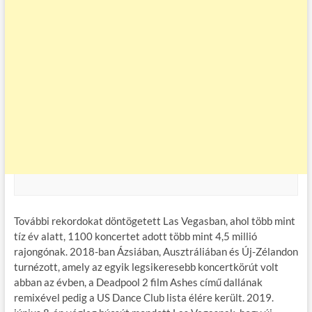
További rekordokat döntögetett Las Vegasban, ahol több mint
tíz év alatt, 1100 koncertet adott több mint 4,5 millió
rajongónak. 2018-ban Ázsiában, Ausztráliában és Új-Zélandon
turnézott, amely az egyik legsikeresebb koncertkörút volt
abban az évben, a Deadpool 2 film Ashes című dallának
remixével pedig a US Dance Club lista élére került. 2019.