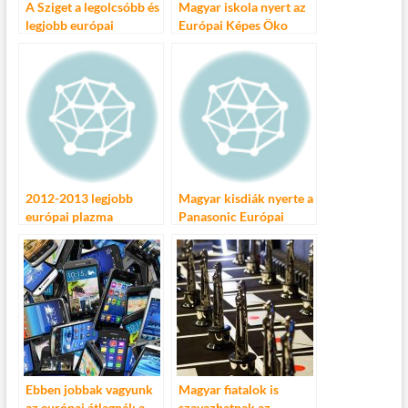
A Sziget a legolcsóbb és
Magyar iskola nyert az
legjobb európai
Európai Képes Öko
fesztivál
Napló versenyén
2012-2013 legjobb
Magyar kisdiák nyerte a
európai plazma
Panasonic Európai
televíziója
Képes Öko Napló
versenyét!
Ebben jobbak vagyunk
Magyar fiatalok is
az európai átlagnál: a
szavazhatnak az