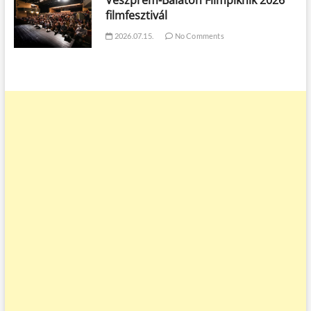
Veszprém-Balaton Filmpiknik 2026
filmfesztivál
2026.07.15.
No Comments