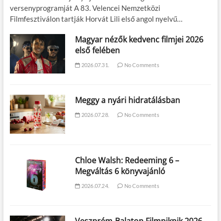
versenyprogramját A 83. Velencei Nemzetközi
Filmfesztiválon tartják Horvát Lili első angol nyelvű…
Magyar nézők kedvenc filmjei 2026
első felében
2026.07.31.
No Comments
Meggy a nyári hidratálásban
2026.07.28.
No Comments
Chloe Walsh: Redeeming 6 –
Megváltás 6 könyvajánló
2026.07.24.
No Comments