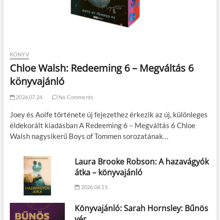
KÖNYV
Chloe Walsh: Redeeming 6 – Megváltás 6
könyvajánló
2026.07.24.
No Comments
Joey és Aoife története új fejezethez érkezik az új, különleges
éldekorált kiadásban A Redeeming 6 – Megváltás 6 Chloe
Walsh nagysikerű Boys of Tommen sorozatának…
Laura Brooke Robson: A hazavágyók
átka – könyvajánló
2026.06.15.
Könyvajánló: Sarah Hornsley: Bűnös
vér