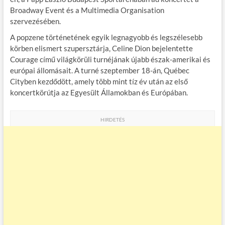
b
er
bl
es
m
Broadway Event és a Multimedia Organisation
szervezésében.
o
r
t
e
A popzene történetének egyik legnagyobb és legszélesebb
o
g
körben elismert szupersztárja, Celine Dion bejelentette
k
Courage című világkörüli turnéjának újabb észak-amerikai és
európai állomásait. A turné szeptember 18-án, Québec
Cityben kezdődött, amely több mint tíz év után az első
koncertkörútja az Egyesült Államokban és Európában.
HIRDETÉS