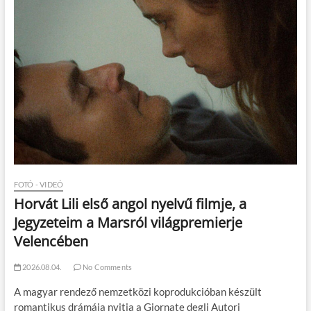
FOTÓ - VIDEÓ
Horvát Lili első angol nyelvű filmje, a
Jegyzeteim a Marsról világpremierje
Velencében
2026.08.04.
No Comments
A magyar rendező nemzetközi koprodukcióban készült
romantikus drámája nyitja a Giornate degli Autori