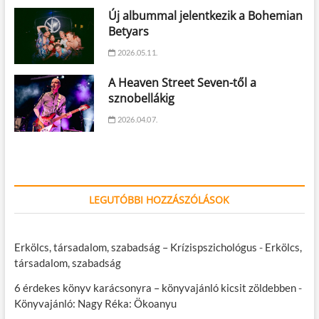
Új albummal jelentkezik a Bohemian
Betyars
2026.05.11.
A Heaven Street Seven-től a
sznobellákig
2026.04.07.
LEGUTÓBBI HOZZÁSZÓLÁSOK
Erkölcs, társadalom, szabadság – Krízispszichológus
-
Erkölcs,
társadalom, szabadság
6 érdekes könyv karácsonyra – könyvajánló kicsit zöldebben
-
Könyvajánló: Nagy Réka: Ökoanyu