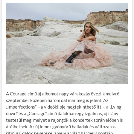
A Courage című új albumot nagy várakozás övezi, amelyről
szeptember közepén három dal már meg is jelent. Az
„Imperfections” – a videóklipje megtekinthető itt –, a „Lying
down” és a „Courage” című dalokban egy izgalmas, új irány
testesül meg, melyet a rajongók a koncertek során élőben is
átélhetnek. Az új lemez gyönyörű balladák és változatos
ritmusú dalok keveréke, amely a világ bármely pontján