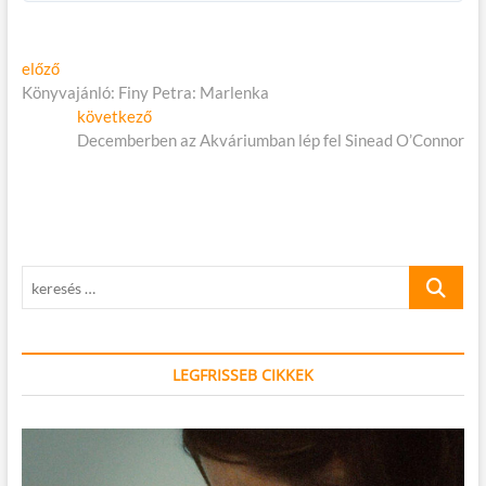
Bejegyzés
Előző
előző
cikk:
Könyvajánló: Finy Petra: Marlenka
navigáció
Következő
következő
cikk:
Decemberben az Akváriumban lép fel Sinead O’Connor
keresés
…
LEGFRISSEB CIKKEK