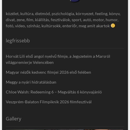
közélet, kultúra, életmód, pszichológia, környezet, feeling, könyv,
divat, zene, film, kiállítás, fesztiválok, sport, autó, motor, humor,
fotó, video, színház, kultúrsokk, enteriőr, meg amit akartok
legfrissebb
Horvát Lili első angol nyelvű filmje, a Jegyzeteim a Marsról
világpremierje Velencében
Magyar nézők kedvenc filmjei 2026 első felében
Meggy a nyári hidratálásban
Chloe Walsh: Redeeming 6 – Megváltás 6 könyvajánló
Veszprém-Balaton Filmpiknik 2026 filmfesztivál
Gallery