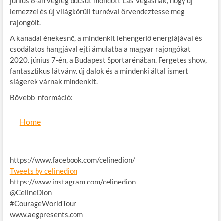
június 8-án végleg búcsút mondott Las Vegasnak, hogy új
lemezzel és új világkörüli turnéval örvendeztesse meg
rajongóit.
A kanadai énekesnő, a mindenkit lehengerlő energiájával és
csodálatos hangjával ejti ámulatba a magyar rajongókat
2020. június 7-én, a Budapest Sportarénában. Fergetes show,
fantasztikus látvány, új dalok és a mindenki által ismert
slágerek várnak mindenkit.
Bővebb információ:
Home
https://www.facebook.com/celinedion/
Tweets by celinedion
https://www.instagram.com/celinedion
@CelineDion
#CourageWorldTour
www.aegpresents.com