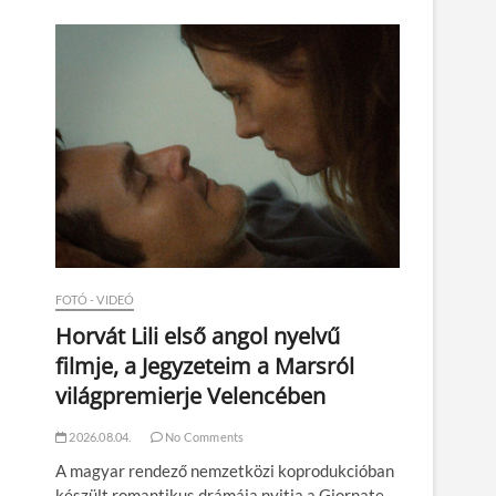
n
FOTÓ - VIDEÓ
Horvát Lili első angol nyelvű
filmje, a Jegyzeteim a Marsról
világpremierje Velencében
2026.08.04.
No Comments
A magyar rendező nemzetközi koprodukcióban
készült romantikus drámája nyitja a Giornate