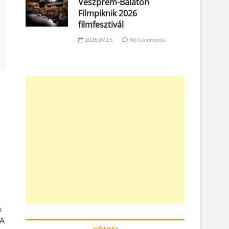
Veszprém-Balaton
Filmpiknik 2026
filmfesztivál
2026.07.15.
No Comments
k
 A