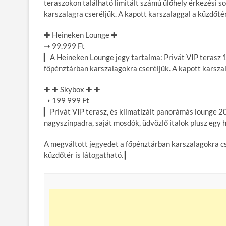
teraszokon található limitált számú ülőhely érkezési s
karszalagra cseréljük. A kapott karszalaggal a küzdőtér
✚ Heineken Lounge ✚
➝ 99.999 Ft
▎A Heineken Lounge jegy tartalma: Privát VIP terasz 1
főpénztárban karszalagokra cseréljük. A kapott karszal
✚ ✚ Skybox ✚ ✚
➝ 199 999 Ft
▎Privát VIP terasz, és klimatizált panorámás lounge 20
nagyszínpadra, saját mosdók, üdvözlő italok plusz egy 
A megváltott jegyedet a főpénztárban karszalagokra cse
küzdőtér is látogatható. ▎