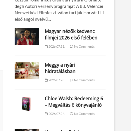
degli Autori versenyprogramját A 83. Velencei
Nemzetközi Filmfesztiválon tartják Horvát Lili
első angol nyelvű…
Magyar nézők kedvenc
filmjei 2026 első felében
2026.07.31.
No Comments
Meggy a nyári
hidratálásban
2026.07.28.
No Comments
Chloe Walsh: Redeeming 6
– Megváltás 6 könyvajánló
2026.07.24.
No Comments