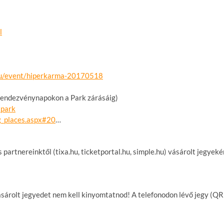
l
u/event/
hiperkarma-20170518
(rendezvénynapokon a Park zárásáig)
tpark
ng_places.aspx#20
…
partnereinktől (tixa.hu, ticketportal.hu, simple.hu) vásárolt jegyeké
ásárolt jegyedet nem kell kinyomtatnod! A telefonodon lévő jegy (QR