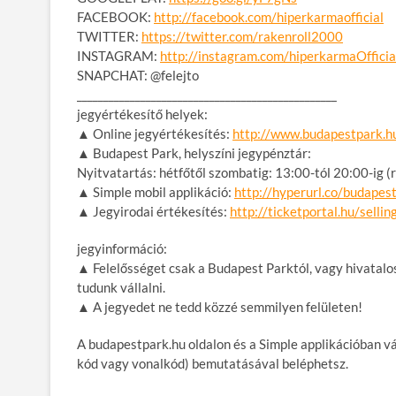
FACEBOOK:
http://facebook.com/
hiperkarmaofficial
TWITTER:
https://twitter.com/
rakenroll2000
INSTAGRAM:
http://instagram.com/
hiperkarmaOfficia
SNAPCHAT: @felejto
__________________________
_______________________
jegyértékesítő helyek:
▲ Online jegyértékesítés:
http://
www.budapestpark.h
▲ Budapest Park, helyszíni jegypénztár:
Nyitvatartás: hétfőtől szombatig: 13:00-tól 20:00-ig 
▲ Simple mobil applikáció:
http://hyperurl.co/
budapes
▲ Jegyirodai értékesítés:
http://ticketportal.hu/
selli
jegyinformáció:
▲ Felelősséget csak a Budapest Parktól, vagy hivatalos 
tudunk vállalni.
▲ A jegyedet ne tedd közzé semmilyen felületen!
A budapestpark.hu oldalon és a Simple applikációban v
kód vagy vonalkód) bemutatásával beléphetsz.