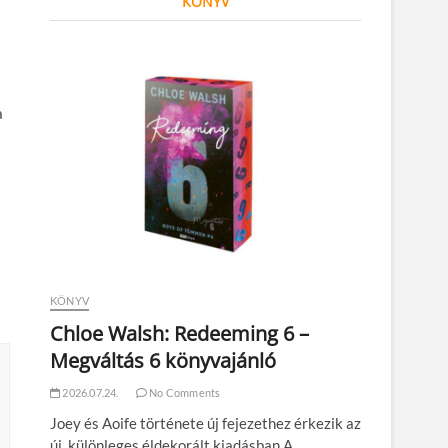
KÖNYV
a
KÖNYV
Chloe Walsh: Redeeming 6 –
Megváltás 6 könyvajánló
2026.07.24.
No Comments
Joey és Aoife története új fejezethez érkezik az
új, különleges éldekorált kiadásban A