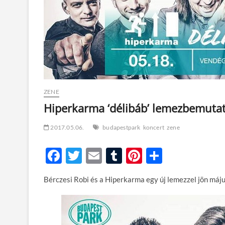
ZENE
Hiperkarma ‘délibáb’ lemezbemuta
2017.05.06.
budapestpark
koncert
zene
F
T
E
T
Pi
O
ac
w
m
u
nt
ss
Bérczesi Robi és a Hiperkarma egy új lemezzel jön máju
e
itt
ail
m
er
za
b
er
bl
es
m
o
r
t
e