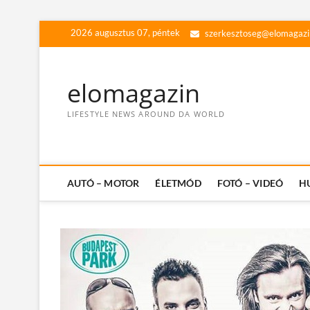
Skip
2026 augusztus 07, péntek
szerkesztoseg@elomagazi
to
content
elomagazin
LIFESTYLE NEWS AROUND DA WORLD
AUTÓ – MOTOR
ÉLETMÓD
FOTÓ – VIDEÓ
H