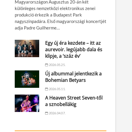
Magyarországon Augusztus 20-án két
különleges nemzetközi elektronikus zenei
produkció érkezik a Budapest Park
nagyszínpadára. Első magyarországi koncertjét
adja Padre Guilherme…
Egy új éra kezdete – itt az
aurevoir. legújabb dala és
klipje, a ‘száz év’
2026.05.25.
Új albummal jelentkezik a
Bohemian Betyars
2026.05.11.
A Heaven Street Seven-től
a sznobellákig
2026.04.07.