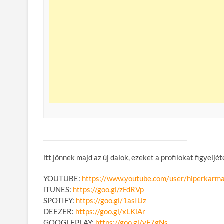
__________________________
______________________
itt jönnek majd az új dalok, ezeket a profilokat figyeljét
YOUTUBE:
https://www.youtube.com/
user/hiperkarma
iTUNES:
https://goo.gl/zFdRVp
SPOTIFY:
https://goo.gl/1asIUz
DEEZER:
https://goo.gl/xLKiAr
GOOGLEPLAY:
https://goo.gl/yF7gNs