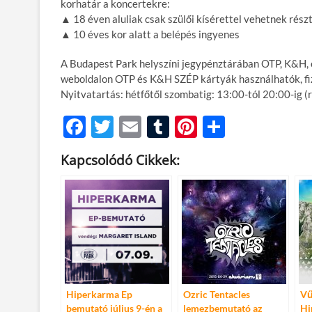
korhatár a koncertekre:
▲ 18 éven aluliak csak szülői kísérettel vehetnek rész
▲ 10 éves kor alatt a belépés ingyenes
A Budapest Park helyszíni jegypénztárában OTP, K&H,
weboldalon OTP és K&H SZÉP kártyák használhatók, fiz
Nyitvatartás: hétfőtől szombatig: 13:00-tól 20:00-ig 
F
T
E
T
Pi
O
ac
w
m
u
nt
ss
Kapcsolódó Cikkek:
e
itt
ail
m
er
za
b
er
bl
es
m
o
r
t
e
o
g
k
Hiperkarma Ep
Ozric Tentacles
Vű
bemutató július 9-én a
lemezbemutató az
Hi