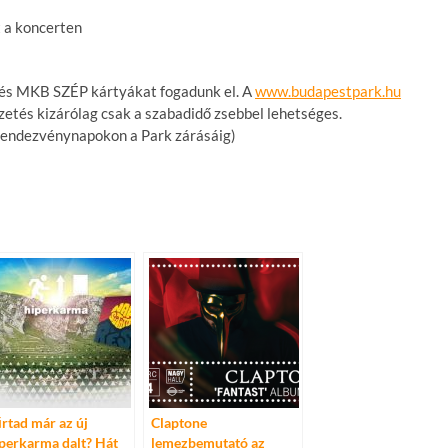
t a koncerten
 és MKB SZÉP kártyákat fogadunk el. A
www.budapestpark.hu
etés kizárólag csak a szabadidő zsebbel lehetséges.
(rendezvénynapokon a Park zárásáig)
rtad már az új
Claptone
perkarma dalt? Hát
lemezbemutató az