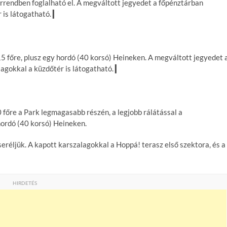
orrendben foglalható el. A megváltott jegyedet a főpénztárban
 is látogatható. ▎
5 főre, plusz egy hordó (40 korsó) Heineken. A megváltott jegyedet 
agokkal a küzdőtér is látogatható. ▎
 főre a Park legmagasabb részén, a legjobb rálátással a
hordó (40 korsó) Heineken.
réljük. A kapott karszalagokkal a Hoppá! terasz első szektora, és a
HIRDETÉS