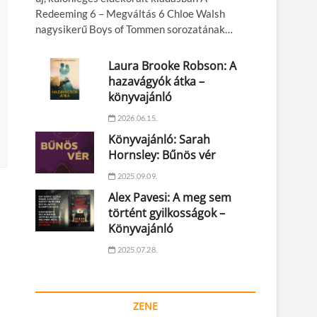
Redeeming 6 – Megváltás 6 Chloe Walsh
nagysikerű Boys of Tommen sorozatának…
Laura Brooke Robson: A
hazavágyók átka –
könyvajánló
2026.06.15.
Könyvajánló: Sarah
Hornsley: Bűnös vér
2025.09.09.
Alex Pavesi: A meg sem
történt gyilkosságok –
Könyvajánló
2025.07.28.
ZENE