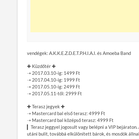
vendégek: A.K.K.E.Z.D.E.T.P.H.I.A.I.
és Amoeba Band
✚ Küzdőtér ✚
➝ 2017.03.10-ig: 1499 Ft
➝ 2017.04.10-ig: 1999 Ft
➝ 2017.05.10-ig: 2499 Ft
➝ 2017.05.11-től: 2999 Ft
✚ Terasz jegyek ✚
➝ Mastercard bal első terasz: 4999 Ft
➝ Mastercard bal középső terasz: 4999 Ft
▎Terasz jeggyel jogosult vagy belépni a VIP bejáraton. 
utáni bulit, továbbá elkülönített bárok, és mosdók álln