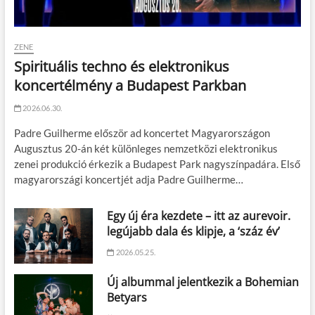
ZENE
Spirituális techno és elektronikus
koncertélmény a Budapest Parkban
2026.06.30.
Padre Guilherme először ad koncertet Magyarországon
Augusztus 20-án két különleges nemzetközi elektronikus
zenei produkció érkezik a Budapest Park nagyszínpadára. Első
magyarországi koncertjét adja Padre Guilherme…
Egy új éra kezdete – itt az aurevoir.
legújabb dala és klipje, a ‘száz év’
2026.05.25.
Új albummal jelentkezik a Bohemian
Betyars