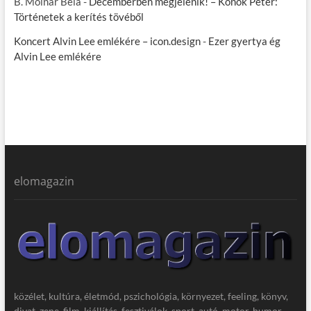
B. Molnár Béla
-
Decemberben megjelenik! – Konok Péter:
Történetek a kerítés tövéből
Koncert Alvin Lee emlékére – icon.design
-
Ezer gyertya ég
Alvin Lee emlékére
elomagazin
közélet, kultúra, életmód, pszichológia, környezet, feeling, könyv,
divat, zene, film, kiállítás, fesztiválok, sport, autó, motor, humor,