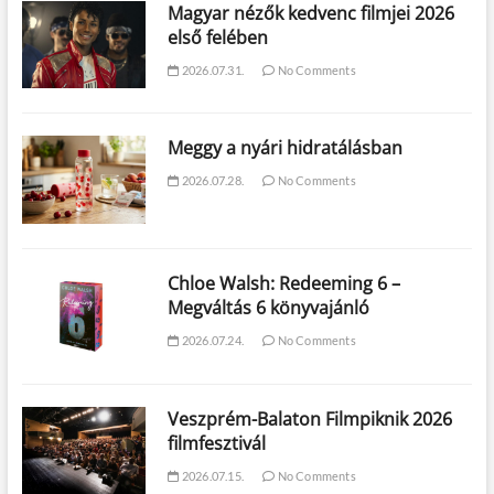
Magyar nézők kedvenc filmjei 2026
első felében
2026.07.31.
No Comments
Meggy a nyári hidratálásban
2026.07.28.
No Comments
Chloe Walsh: Redeeming 6 –
Megváltás 6 könyvajánló
2026.07.24.
No Comments
Veszprém-Balaton Filmpiknik 2026
filmfesztivál
2026.07.15.
No Comments