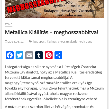
t
o
n
ZENE
Metallica Kiállítás – meghosszabbítva!
2016.06.12.
budapest
kiállítás
programajánló
rock
zene
F
T
E
T
Pi
O
ac
w
m
u
nt
ss
Látogatottsága és sikere nyomán a Hírességek Csarnoka
e
itt
ail
m
er
za
Múzeum úgy döntött, hogy az a Metallica Kiállítás eredetileg
b
er
bl
es
m
tervezett időtartamát meghosszabbítja! A
magángyűjteményből származó Metallica ereklyék így
o
r
t
e
további egy hónapig, június 26-ig tekinthetőek meg a Múzeum
o
g
állandó kiállításával együtt, ahol a magyar rockzene
történetének egyedülálló kollekciója is szemügyre vehető.
k
A múzeum csak szerdán, illetve hétvégén, szombaton és