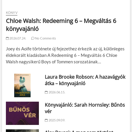
KÖNYV
Chloe Walsh: Redeeming 6 – Megváltás 6
könyvajánló
2026.07.24.
No Comments
Joey és Aoife története új fejezethez érkezik az új, különleges
éldekorált kiadásban A Redeeming 6 – Megváltás 6 Chloe
Walsh nagysikerű Boys of Tommen sorozatának…
Laura Brooke Robson: A hazavágyók
átka – könyvajánló
2026.06.15.
Könyvajánló: Sarah Hornsley: Bűnös
vér
2025.09.09.