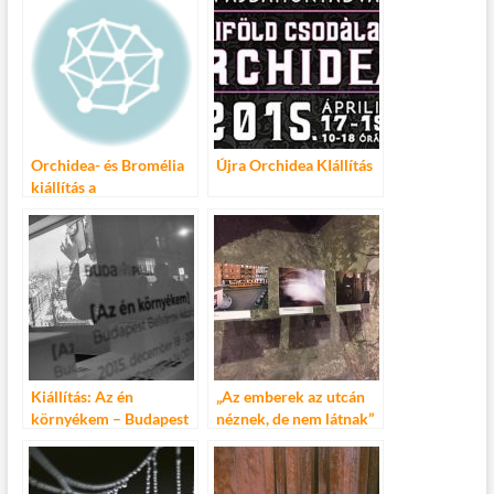
Orchidea- és Bromélia
Újra Orchidea KIállítás
kiállítás a
Vajdahunyadvárban
Kiállítás: Az én
„Az emberek az utcán
környékem – Budapest
néznek, de nem látnak”
Belváros
– Megnyílt a My
Budapest Photo Project
kiállítás a Budapest