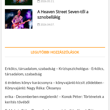
2026.05.11.
A Heaven Street Seven-től a
sznobellákig
2026.04.07.
LEGUTÓBBI HOZZÁSZÓLÁSOK
Erkölcs, társadalom, szabadság – Krízispszichológus
-
Erkölcs,
társadalom, szabadság
6 érdekes könyv karácsonyra – könyvajánló kicsit zöldebben
-
Könyvajánló: Nagy Réka: Ökoanyu
erika
-
Decemberben megjelenik! – Konok Péter: Történetek a
kerítés tövéből