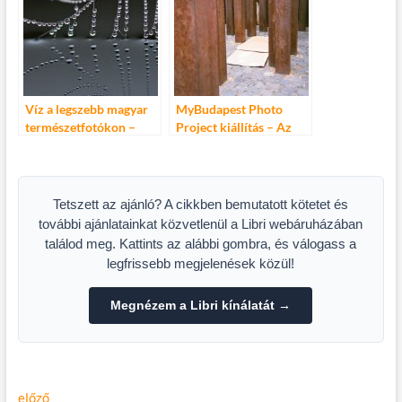
Pontban
Víz a legszebb magyar
MyBudapest Photo
természetfotókon –
Project kiállítás – Az
Megnyílt a kerítés
utca más képen. Az
kiállítás a Várkert
utcán másképpen
Bazárban
Tetszett az ajánló? A cikkben bemutatott kötetet és
további ajánlatainkat közvetlenül a Libri webáruházában
találod meg. Kattints az alábbi gombra, és válogass a
legfrissebb megjelenések közül!
Megnézem a Libri kínálatát →
Bejegyzés
Előző
előző