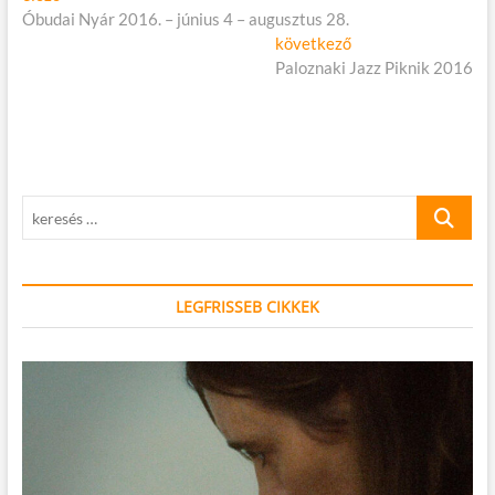
cikk:
Óbudai Nyár 2016. – június 4 – augusztus 28.
navigáció
Következő
következő
cikk:
Paloznaki Jazz Piknik 2016
keresés
…
LEGFRISSEB CIKKEK