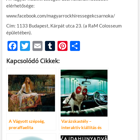
elérhetősége:
www.facebook.com/magyarrockhiressegekcsarnoka/
Cím: 1133 Budapest, Kárpát utca 23. (a RaM Colosseum
épületében).
F
T
E
T
Pi
O
ac
w
m
u
nt
ss
Kapcsolódó Cikkek:
e
itt
ail
m
er
za
b
er
bl
es
m
o
r
t
e
o
g
k
A Vágyott szépség,
Varázskastély –
preraffaelita
interaktív kiállítás és
remekművek kiállítás
játék
meghosszabbítva