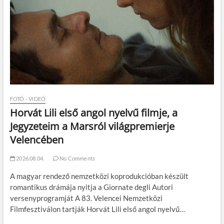
FOTÓ - VIDEÓ
Horvát Lili első angol nyelvű filmje, a
Jegyzeteim a Marsról világpremierje
Velencében
2026.08.04.
No Comments
A magyar rendező nemzetközi koprodukcióban készült
romantikus drámája nyitja a Giornate degli Autori
versenyprogramját A 83. Velencei Nemzetközi
Filmfesztiválon tartják Horvát Lili első angol nyelvű…