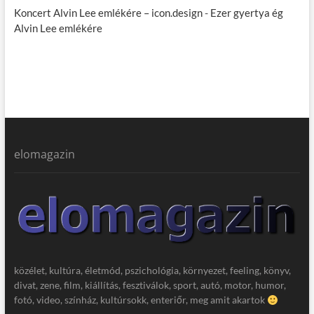
Koncert Alvin Lee emlékére – icon.design
-
Ezer gyertya ég
Alvin Lee emlékére
elomagazin
közélet, kultúra, életmód, pszichológia, környezet, feeling, könyv,
divat, zene, film, kiállítás, fesztiválok, sport, autó, motor, humor,
fotó, video, színház, kultúrsokk, enteriőr, meg amit akartok