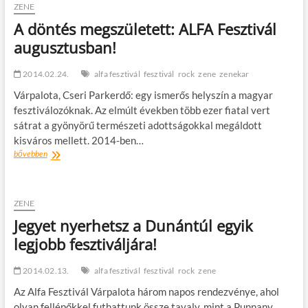
Fesztivál!
ZENE
–
A döntés megszületett: ALFA Fesztivál
Tervezz
augusztusban!
pólót!
2014.02.24.
alfa fesztivál
fesztivál
rock
zene
zenekar
Várpalota, Cseri Parkerdő: egy ismerős helyszín a magyar
fesztiválozóknak. Az elmúlt években több ezer fiatal vert
sátrat a gyönyörű természeti adottságokkal megáldott
kisváros mellett. 2014-ben…
A
bővebben
döntés
megszületett:
ALFA
Fesztivál
ZENE
augusztusban!
Jegyet nyerhetsz a Dunántúl egyik
legjobb fesztiváljára!
2014.02.13.
alfa fesztivál
fesztivál
rock
zene
Az Alfa Fesztivál Várpalota három napos rendezvénye, ahol
olyan fellépőkkel futhattunk össze tavaly, mint a Punnany