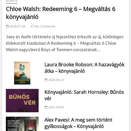
KÖNYV
Chloe Walsh: Redeeming 6 – Megváltás 6
könyvajánló
2026.07.24.
No Comments
Joey és Aoife története új fejezethez érkezik az új, különleges
éldekorált kiadásban A Redeeming 6 – Megváltás 6 Chloe
Walsh nagysikerű Boys of Tommen sorozatának…
Laura Brooke Robson: A hazavágyók
átka – könyvajánló
2026.06.15.
Könyvajánló: Sarah Hornsley: Bűnös
vér
2025.09.09.
Alex Pavesi: A meg sem történt
gyilkosságok – Könyvajánló