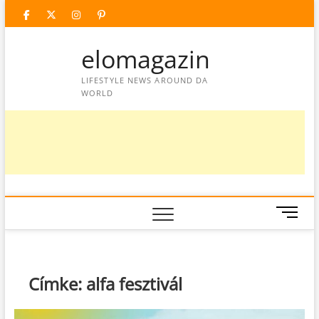
Skip
facebook
twitter
instagram
googleplus
pinterest
to
content
elomagazin
LIFESTYLE NEWS AROUND DA
WORLD
M
e
n
u
B
Címke:
alfa fesztivál
u
t