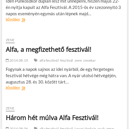
Idén Pünkösdkor duplán lesz mit ünnepelni, hiszen május 22-
én nyitja kapuit az Alfa Fesztivál. A 2015-ös év szezonnyitó 3
napos eseményén egymás után lépnek majd…
Pünkösdi
bővebben
ajándék:
Alfa
Fesztivál
Mindenkinek
ZENE
Alfa, a megfizethető fesztivál!
2014.08.19.
alfa fesztivál
fesztivál
zene
zenekar
Fogynak a napok sajnos az idei nyárból, de egy fergeteges
fesztivál hétvége még hátra van. A nyár utolsó hétvégéjén,
augusztus 28. és 30. között tárt…
Alfa,
bővebben
a
megfizethető
fesztivál!
ZENE
Három hét múlva Alfa Fesztivál!
2014.08.06.
alfa fesztivál
fesztivál
Lovasi András
rock
zene