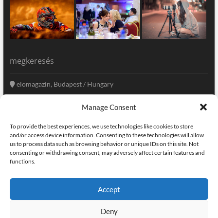
megkeresés
elomagazin, Budapest / Hungary
+36 20 333-6009
Manage Consent
szerkesztoseg@elomagazin.com
To provide the best experiences, we use technologies like cookies to store
elomagazin
and/or access device information. Consenting to these technologies will allow
us to process data such as browsing behavior or unique IDs on this site. Not
consenting or withdrawing consent, may adversely affect certain features and
functions.
facebook
twitter
instagram
googleplus
pinterest
Accept
kapcsolat
home
adatvédelem
impresszum
Deny