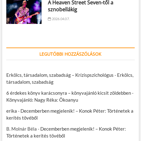
A Heaven Street Seven-től a
sznobellákig
2026.04.07.
LEGUTÓBBI HOZZÁSZÓLÁSOK
Erkölcs, társadalom, szabadság – Krízispszichológus
-
Erkölcs,
társadalom, szabadság
6 érdekes könyv karácsonyra – könyvajánló kicsit zöldebben
-
Könyvajánló: Nagy Réka: Ökoanyu
erika
-
Decemberben megjelenik! – Konok Péter: Történetek a
kerítés tövéből
B. Molnár Béla
-
Decemberben megjelenik! – Konok Péter:
Történetek a kerítés tövéből