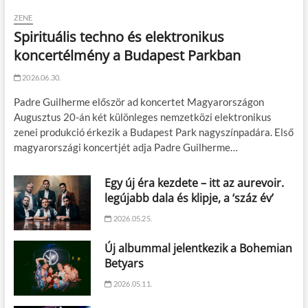
ZENE
Spirituális techno és elektronikus
koncertélmény a Budapest Parkban
2026.06.30.
Padre Guilherme először ad koncertet Magyarországon
Augusztus 20-án két különleges nemzetközi elektronikus
zenei produkció érkezik a Budapest Park nagyszínpadára. Első
magyarországi koncertjét adja Padre Guilherme…
Egy új éra kezdete – itt az aurevoir.
legújabb dala és klipje, a ‘száz év’
2026.05.25.
Új albummal jelentkezik a Bohemian
Betyars
2026.05.11.