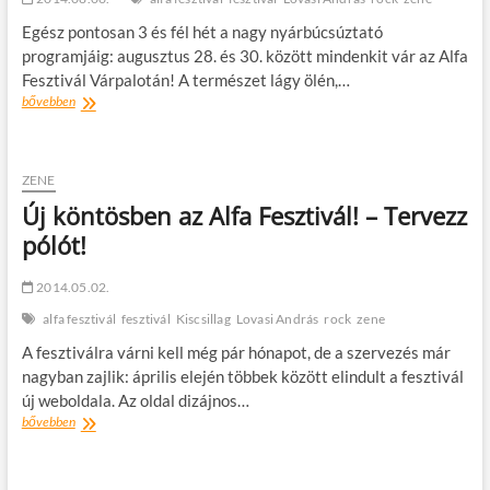
Egész pontosan 3 és fél hét a nagy nyárbúcsúztató
programjáig: augusztus 28. és 30. között mindenkit vár az Alfa
Fesztivál Várpalotán! A természet lágy ölén,…
Három
bővebben
hét
múlva
Alfa
Fesztivál!
ZENE
Új köntösben az Alfa Fesztivál! – Tervezz
pólót!
2014.05.02.
alfa fesztivál
fesztivál
Kiscsillag
Lovasi András
rock
zene
A fesztiválra várni kell még pár hónapot, de a szervezés már
nagyban zajlik: április elején többek között elindult a fesztivál
új weboldala. Az oldal dizájnos…
Új
bővebben
köntösben
az
Alfa