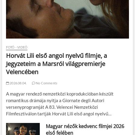
FOTÓ - VIDEÓ
Horvát Lili első angol nyelvű filmje, a
Jegyzeteim a Marsról világpremierje
Velencében
2026.08.04.
No Comments
A magyar rendező nemzetközi koprodukcióban készült
romantikus drámája nyitja a Giornate degli Autori
versenyprogramját A 83. Velencei Nemzetközi
Filmfesztiválon tartják Horvát Lili első angol nyelvű…
Magyar nézők kedvenc filmjei 2026
első felében