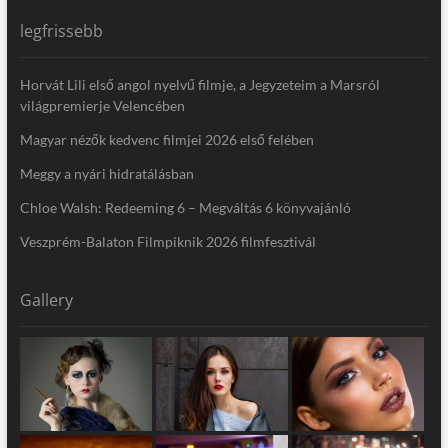
legfrissebb
Horvát Lili első angol nyelvű filmje, a Jegyzeteim a Marsról
világpremierje Velencében
Magyar nézők kedvenc filmjei 2026 első felében
Meggy a nyári hidratálásban
Chloe Walsh: Redeeming 6 – Megváltás 6 könyvajánló
Veszprém-Balaton Filmpiknik 2026 filmfesztivál
Gallery