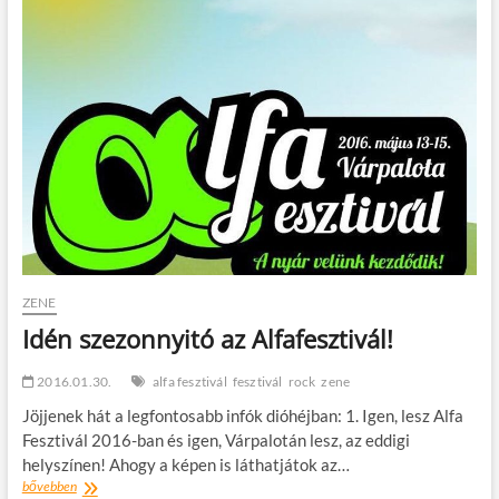
t
o
n
ZENE
Idén szezonnyitó az Alfafesztivál!
2016.01.30.
alfa fesztivál
fesztivál
rock
zene
Jöjjenek hát a legfontosabb infók dióhéjban: 1. Igen, lesz Alfa
Fesztivál 2016-ban és igen, Várpalotán lesz, az eddigi
helyszínen! Ahogy a képen is láthatjátok az…
Idén
bővebben