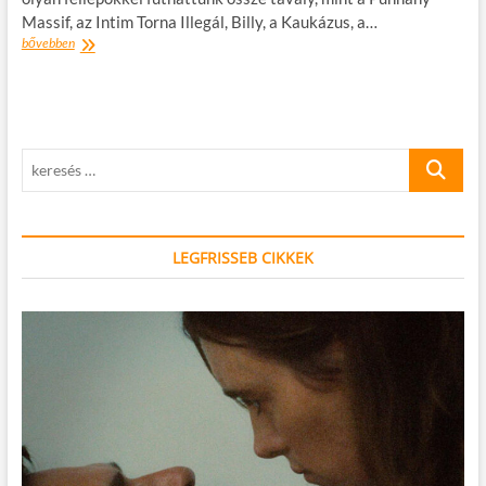
Massif, az Intim Torna Illegál, Billy, a Kaukázus, a…
Jegyet
bővebben
nyerhetsz
a
Dunántúl
egyik
legjobb
keresés
fesztiváljára!
…
LEGFRISSEB CIKKEK