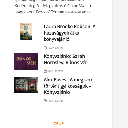
Redeeming 6 – Megváltás 6 Chloe Walsh
nagysikerű Boys of Tommen sorozatának…
Laura Brooke Robson: A
hazavágyók átka –
könyvajánló
2026.06.15.
Könyvajánló: Sarah
Hornsley: Bűnös vér
2025.09.09.
Alex Pavesi: A meg sem
történt gyilkosságok –
Könyvajánló
2025.07.28.
ZENE