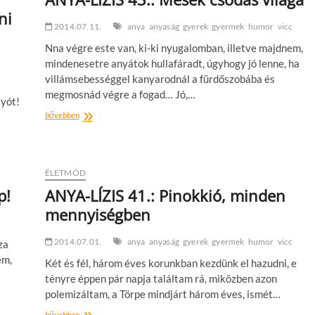
Kravitz-
ni
cel
2014.07.11.
anya
anyaság
gyerek
gyermek
humor
vicc
az
Nna végre este van, ki-ki nyugalomban, illetve majdnem,
agárdi
strandon
mindenesetre anyátok hullafáradt, úgyhogy jó lenne, ha
villámsebességgel kanyarodnál a fürdőszobába és
megmosnád végre a fogad… Jó,…
lyót!
ANYA-
bővebben
LÍZIS
43.:
Mesék
csodás
ÉLETMÓD
világa
p!
ANYA-LÍZIS 41.: Pinokkió, minden
mennyiségben
2014.07.01.
anya
anyaság
gyerek
gyermek
humor
vicc
za
em,
Két és fél, három éves korunkban kezdünk el hazudni, e
tényre éppen pár napja találtam rá, miközben azon
polemizáltam, a Törpe mindjárt három éves, ismét…
ANYA-
bővebben