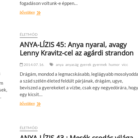
fogadáson voltunk-e éppen…
ANYA-
bővebben
LÍZIS
46.:
Én,
a
ÉLETMÓD
toronymellű
ANYA-LÍZIS 45: Anya nyaral, avagy
nő
Lenny Kravitz-cel az agárdi strandon
2014.07.16.
anya
anyaság
gyerek
gyermek
humor
vicc
c
Drágám, mondod a legmacskásabb, leglágyabb mosolyodda
a szád szélén életed feldúlt párjának, drágám, ugye,
am
beviszed a gyerekeket a vízbe, csak egy negyedórára, hog
sek,
egy kicsit…
…
ANYA-
bővebben
LÍZIS
45:
Anya
nyaral,
ÉLETMÓD
avagy
ANYA-LÍZIS 43.: Mesék csodás világa
Lenny