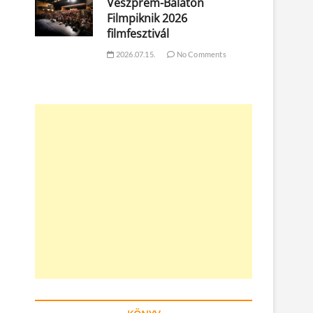
Veszprém-Balaton
Filmpiknik 2026
filmfesztivál
2026.07.15.
No Comments