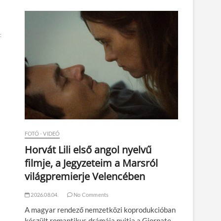
n
c
FOTÓ - VIDEÓ
Horvát Lili első angol nyelvű
filmje, a Jegyzeteim a Marsról
világpremierje Velencében
2026.08.04.
No Comments
A magyar rendező nemzetközi koprodukcióban
készült romantikus drámája nyitja a Giornate