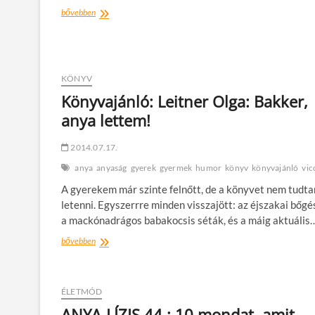
ANYA-
bővebben
LÍZIS
47.
:
Anya
legjobb
KÖNYV
barátja
Könyvajánló: Leitner Olga: Bakker,
anya lettem!
2014.07.17.
anya
anyaság
gyerek
gyermek
humor
könyv
könyvajánló
vic
A gyerekem már szinte felnőtt, de a könyvet nem tudt
letenni. Egyszerrre minden visszajött: az éjszakai bőgé
a mackónadrágos babakocsis séták, és a máig aktuális
Könyvajánló:
bővebben
Leitner
Olga:
Bakker,
anya
ÉLETMÓD
lettem!
ANYA-LÍZIS 44.: 10 mondat, amit