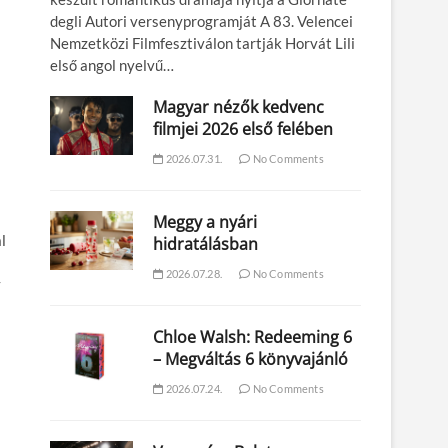
degli Autori versenyprogramját A 83. Velencei
Nemzetközi Filmfesztiválon tartják Horvát Lili
első angol nyelvű…
Magyar nézők kedvenc
filmjei 2026 első felében
2026.07.31.
No Comments
Meggy a nyári
l
hidratálásban
2026.07.28.
No Comments
y
Chloe Walsh: Redeeming 6
– Megváltás 6 könyvajánló
2026.07.24.
No Comments