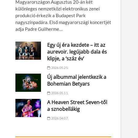
Magyarországon Augusztus 20-án két
különleges nemzetközi elektronikus zenei
produkció érkezik a Budapest Park
nagyszínpadára. Első magyarországi koncertjét
adja Padre Guilherme…
Egy új éra kezdete – itt az
aurevoir. legújabb dala és
klipje, a ‘száz év’
2026.05.25.
Új albummal jelentkezik a
Bohemian Betyars
2026.05.11.
A Heaven Street Seven-től
a sznobellákig
2026.04.07.