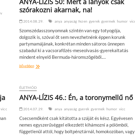
ANYA-LÍZIS 50: Mert a lányok csak
szórakozni akarnak, na!
yv
2014.08.29.
anya
anyaság
fezen
gyerek
gyermek
humor
vic
Szomszédasszonyomnak szintén van egy totyogója,
dolgozik is, szóval őt sem nevezhetnénk éppen korunk
partymamájának, konkrétan minden sátoros ünnepen
szabadul ki a vacsorafőzés-meseolvasás-gyerekaltatás
mindent elnyelő Bermuda-háromszögéből.…
ANYA-
bővebben
LÍZIS
50:
Mert
a
ÉLETMÓD
lányok
ja
ANYA-LÍZIS 46.: Én, a toronymellű nő
csak
szórakozni
vicc
2014.07.29.
akarnak,
anya
anyaság
gyerek
gyermek
humor
vicc
na!
nan
Csecsemőként csak kitátotta a száját és kész. Egyévesen
nemes egyszerűséggel elkezdett kihámozni a pólómból,
függetlenül attól, hogy boltpénztárnál, homokozóban, vagy