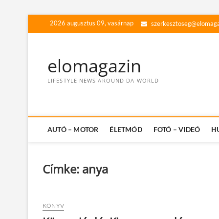
Skip
2026 augusztus 09, vasárnap
szerkesztoseg@elomaga
to
content
elomagazin
LIFESTYLE NEWS AROUND DA WORLD
AUTÓ – MOTOR
ÉLETMÓD
FOTÓ – VIDEÓ
H
Címke:
anya
KÖNYV