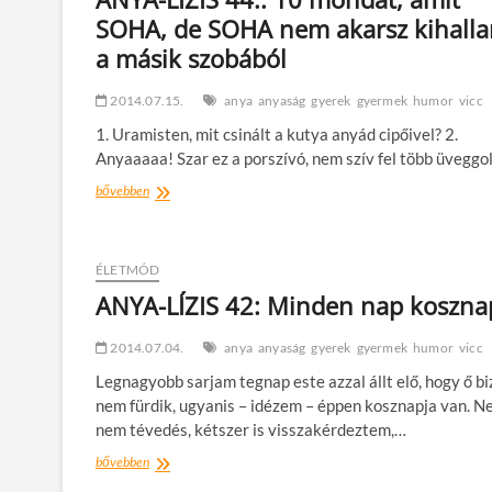
SOHA, de SOHA nem akarsz kihalla
a másik szobából
2014.07.15.
anya
anyaság
gyerek
gyermek
humor
vicc
1. Uramisten, mit csinált a kutya anyád cipőivel? 2.
Anyaaaaa! Szar ez a porszívó, nem szív fel több üveggo
ANYA-
bővebben
LÍZIS
44.:
10
mondat,
ÉLETMÓD
amit
ANYA-LÍZIS 42: Minden nap koszna
SOHA,
de
2014.07.04.
SOHA
anya
anyaság
gyerek
gyermek
humor
vicc
nem
Legnagyobb sarjam tegnap este azzal állt elő, hogy ő bi
akarsz
nem fürdik, ugyanis – idézem – éppen kosznapja van. N
kihallani
a
nem tévedés, kétszer is visszakérdeztem,…
másik
ANYA-
bővebben
szobából
LÍZIS