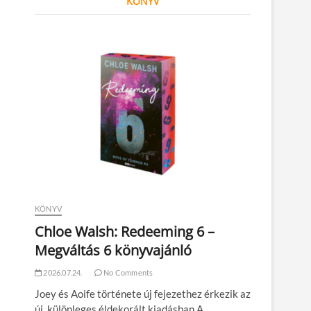
KÖNYV
KÖNYV
Chloe Walsh: Redeeming 6 –
Megváltás 6 könyvajánló
2026.07.24.
No Comments
Joey és Aoife története új fejezethez érkezik az
új, különleges éldekorált kiadásban A