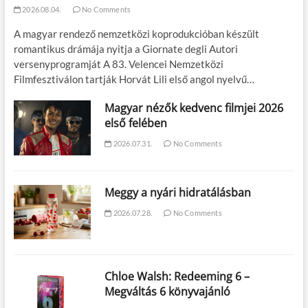
2026.08.04.
No Comments
A magyar rendező nemzetközi koprodukcióban készült
romantikus drámája nyitja a Giornate degli Autori
versenyprogramját A 83. Velencei Nemzetközi
Filmfesztiválon tartják Horvát Lili első angol nyelvű…
Magyar nézők kedvenc filmjei 2026
első felében
2026.07.31.
No Comments
Meggy a nyári hidratálásban
2026.07.28.
No Comments
Chloe Walsh: Redeeming 6 –
Megváltás 6 könyvajánló