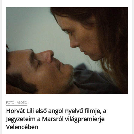
FOTÓ - VIDEÓ
Horvát Lili első angol nyelvű filmje, a
Jegyzeteim a Marsról világpremierje
Velencében