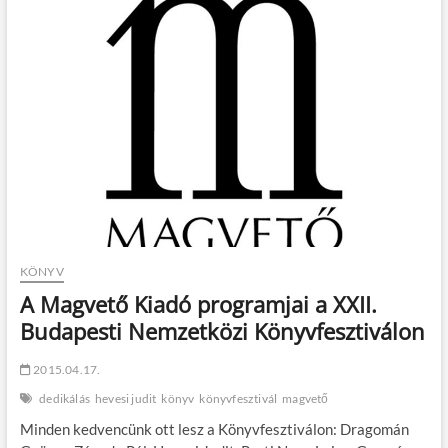
t
o
n
KÖNYV
A Magvető Kiadó programjai a XXII.
Budapesti Nemzetközi Könyvfesztiválon
2015.04.17.
dedikálás
hevesi judit
könyv
könyvfesztivál
magvető
Minden kedvencünk ott lesz a Könyvfesztiválon: Dragomán