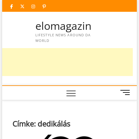
Skip
facebook
twitter
instagram
googleplus
pinterest
to
content
elomagazin
LIFESTYLE NEWS AROUND DA
WORLD
M
e
n
u
B
Címke:
dedikálás
u
t