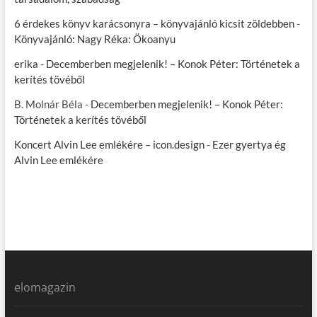
6 érdekes könyv karácsonyra – könyvajánló kicsit zöldebben
-
Könyvajánló: Nagy Réka: Ökoanyu
erika
-
Decemberben megjelenik! – Konok Péter: Történetek a
kerítés tövéből
B. Molnár Béla
-
Decemberben megjelenik! – Konok Péter:
Történetek a kerítés tövéből
Koncert Alvin Lee emlékére – icon.design
-
Ezer gyertya ég
Alvin Lee emlékére
elomagazin