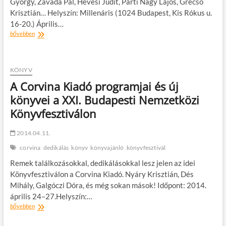
György, Závada Pál, Hevesi Judit, Parti Nagy Lajos, Grecsó
Krisztián… Helyszín: Millenáris (1024 Budapest, Kis Rókus u.
16-20.) Április…
A
bővebben
Magvető
Kiadó
programjai
a
KÖNYV
XXII.
A Corvina Kiadó programjai és új
Budapesti
könyvei a XXI. Budapesti Nemzetközi
Nemzetközi
Könyvfesztiválon
Könyvfesztiválon
2014.04.11.
corvina
dedikálás
könyv
könyvajánló
könyvfesztivál
Remek találkozásokkal, dedikálásokkal lesz jelen az idei
Könyvfesztiválon a Corvina Kiadó. Nyáry Krisztián, Dés
Mihály, Galgóczi Dóra, és még sokan mások! Időpont: 2014.
április 24–27.Helyszín:…
A
bővebben
Corvina
Kiadó