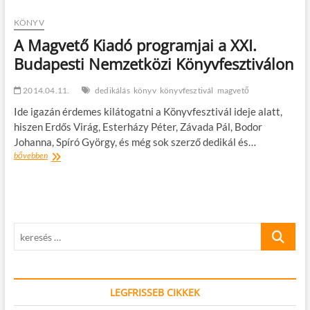
programjai
és
KÖNYV
új
A Magvető Kiadó programjai a XXI.
könyvei
Budapesti Nemzetközi Könyvfesztiválon
a
XXI.
Budapesti
2014.04.11.
dedikálás
könyv
könyvfesztivál
magvető
Nemzetközi
Könyvfesztiválon
Ide igazán érdemes kilátogatni a Könyvfesztivál ideje alatt,
hiszen Erdős Virág, Esterházy Péter, Závada Pál, Bodor
Johanna, Spíró György, és még sok szerző dedikál és…
A
bővebben
Magvető
Kiadó
programjai
a
XXI.
keresés
Budapesti
Nemzetközi
…
Könyvfesztiválon
LEGFRISSEB CIKKEK