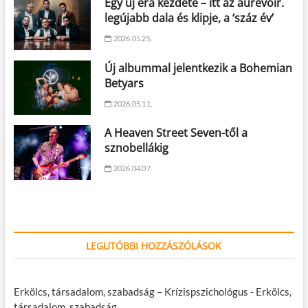
Egy új éra kezdete – itt az aurevoir.
legújabb dala és klipje, a ‘száz év’
2026.05.25.
Új albummal jelentkezik a Bohemian
Betyars
2026.05.11.
A Heaven Street Seven-től a
sznobellákig
2026.04.07.
LEGUTÓBBI HOZZÁSZÓLÁSOK
Erkölcs, társadalom, szabadság – Krízispszichológus
-
Erkölcs,
társadalom, szabadság