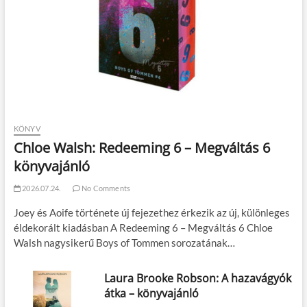
KÖNYV
Chloe Walsh: Redeeming 6 – Megváltás 6
könyvajánló
2026.07.24.
No Comments
Joey és Aoife története új fejezethez érkezik az új, különleges
éldekorált kiadásban A Redeeming 6 – Megváltás 6 Chloe
Walsh nagysikerű Boys of Tommen sorozatának…
Laura Brooke Robson: A hazavágyók
átka – könyvajánló