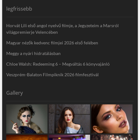
legfrissebb
Horvát Lili első angol nyelvű filmje, a Jegyzeteim a Marsról
világpremierje Velencében
Magyar nézők kedvenc filmjei 2026 első felében
Meggy a nyári hidratálásban
Chloe Walsh: Redeeming 6 – Megváltás 6 könyvajánló
Veszprém-Balaton Filmpiknik 2026 filmfesztivál
Gallery