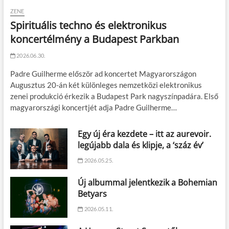
ZENE
Spirituális techno és elektronikus
koncertélmény a Budapest Parkban
2026.06.30.
Padre Guilherme először ad koncertet Magyarországon
Augusztus 20-án két különleges nemzetközi elektronikus
zenei produkció érkezik a Budapest Park nagyszínpadára. Első
magyarországi koncertjét adja Padre Guilherme…
Egy új éra kezdete – itt az aurevoir.
legújabb dala és klipje, a ‘száz év’
2026.05.25.
Új albummal jelentkezik a Bohemian
Betyars
2026.05.11.