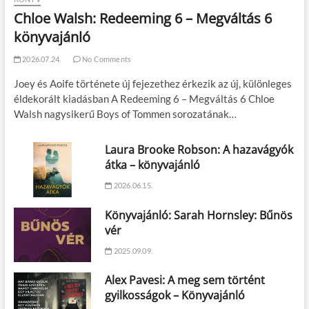
Chloe Walsh: Redeeming 6 – Megváltás 6
könyvajánló
2026.07.24.
No Comments
Joey és Aoife története új fejezethez érkezik az új, különleges
éldekorált kiadásban A Redeeming 6 – Megváltás 6 Chloe
Walsh nagysikerű Boys of Tommen sorozatának…
Laura Brooke Robson: A hazavágyók
átka – könyvajánló
2026.06.15.
Könyvajánló: Sarah Hornsley: Bűnös
vér
2025.09.09.
Alex Pavesi: A meg sem történt
gyilkosságok – Könyvajánló