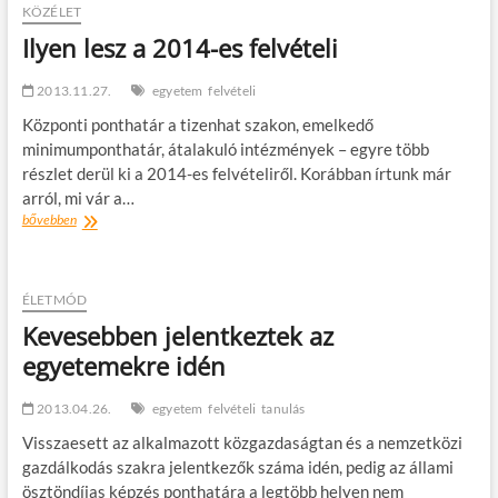
t
KÖZÉLET
o
Ilyen lesz a 2014-es felvételi
n
2013.11.27.
egyetem
felvételi
Központi ponthatár a tizenhat szakon, emelkedő
minimumponthatár, átalakuló intézmények – egyre több
részlet derül ki a 2014-es felvételiről. Korábban írtunk már
arról, mi vár a…
Ilyen
bővebben
lesz
a
2014-
es
ÉLETMÓD
felvételi
Kevesebben jelentkeztek az
egyetemekre idén
2013.04.26.
egyetem
felvételi
tanulás
Visszaesett az alkalmazott közgazdaságtan és a nemzetközi
gazdálkodás szakra jelentkezők száma idén, pedig az állami
ösztöndíjas képzés ponthatára a legtöbb helyen nem