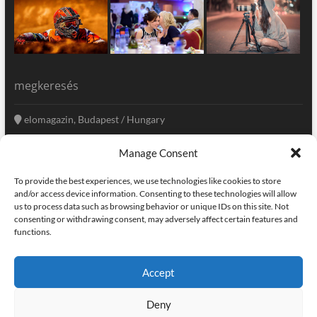
megkeresés
elomagazin, Budapest / Hungary
+36 20 333-6009
Manage Consent
szerkesztoseg@elomagazin.com
To provide the best experiences, we use technologies like cookies to store
elomagazin
and/or access device information. Consenting to these technologies will allow
us to process data such as browsing behavior or unique IDs on this site. Not
consenting or withdrawing consent, may adversely affect certain features and
functions.
facebook
twitter
instagram
googleplus
pinterest
Accept
kapcsolat
home
adatvédelem
impresszum
Deny