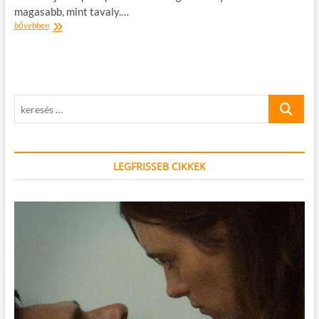
magasabb, mint tavaly.…
Kevesebben
bővebben
jelentkeztek
az
egyetemekre
idén
keresés
…
LEGFRISSEB CIKKEK