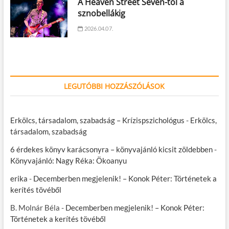
A Heaven Street Seven-től a
sznobellákig
2026.04.07.
LEGUTÓBBI HOZZÁSZÓLÁSOK
Erkölcs, társadalom, szabadság – Krízispszichológus
-
Erkölcs,
társadalom, szabadság
6 érdekes könyv karácsonyra – könyvajánló kicsit zöldebben
-
Könyvajánló: Nagy Réka: Ökoanyu
erika
-
Decemberben megjelenik! – Konok Péter: Történetek a
kerítés tövéből
B. Molnár Béla
-
Decemberben megjelenik! – Konok Péter:
Történetek a kerítés tövéből