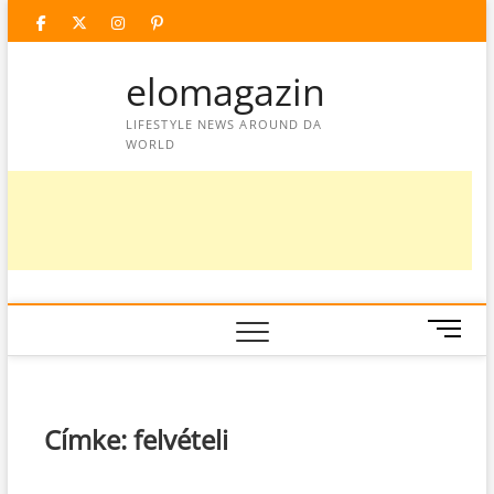
Skip
facebook
twitter
instagram
googleplus
pinterest
to
content
elomagazin
LIFESTYLE NEWS AROUND DA
WORLD
M
e
n
u
B
Címke:
felvételi
u
t