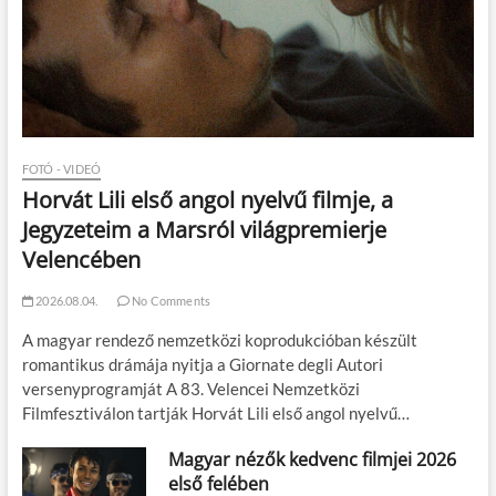
FOTÓ - VIDEÓ
Horvát Lili első angol nyelvű filmje, a
Jegyzeteim a Marsról világpremierje
Velencében
2026.08.04.
No Comments
A magyar rendező nemzetközi koprodukcióban készült
romantikus drámája nyitja a Giornate degli Autori
versenyprogramját A 83. Velencei Nemzetközi
Filmfesztiválon tartják Horvát Lili első angol nyelvű…
Magyar nézők kedvenc filmjei 2026
első felében