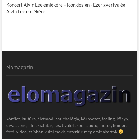
Koncert Alvin Lee emlékére – icon.design
-
Ezer gyertya ég
Alvin Lee emlékére
elomagazin
közélet, kultúra, életmód, pszichológia, környezet, feeling, könyv,
divat, zene, film, kiállítás, fesztiválok, sport, autó, motor, humor,
fotó, video, színház, kultúrsokk, enteriőr, meg amit akartok